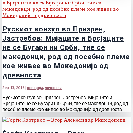
Рускиот конзул во Призрен,
Јастребов: Мијаците и Брсјаците
не се Бугари ни Срби, тие се
македонци, род од посебно племе
кое живее во Македонија од
древноста
Sep 13, 2016
|
историја
,
личности
Рускиот конзул во Призрен, Јастребов: Мијаците и
Брсјаците не се Бугари ни Срби, тие се македонци, род од
посебно племе кое живее во Македонија од древноста