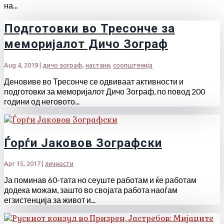
на...
Подготовки во Тресонче за
меморијалот Дичо Зограф
Aug 4, 2019
|
дичо зограф
,
настани
,
соопштенија
Деновиве во Тресонче се одвиваат активности и
подготовки за меморијалот Дичо Зограф, по повод 200
години од неговото...
Ѓорѓи Јаковов Зографски
Apr 15, 2017
|
личности
Ја поминав 60-тата но сеуште работам и ќе работам
додека можам, зашто во својата работа наоѓам
егзистенција за живот и...