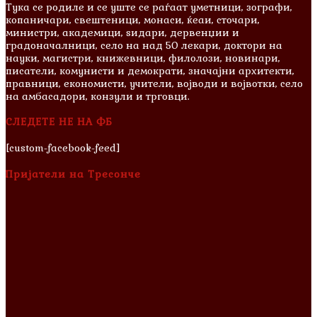
Тука се родиле и сe уште се раѓаат уметници, зографи,
копаничари, свештеници, монаси, ќеаи, сточари,
министри, академици, ѕидари, дервенџии и
градоначалници, село на над 50 лекари, доктори на
науки, магистри, книжевници, филолози, новинари,
писатели, комунисти и демократи, значајни архитекти,
правници, економисти, учители, војводи и војвотки, село
на амбасадори, конзули и трговци.
СЛЕДЕТЕ НЕ НА ФБ
[custom-facebook-feed]
Пријатели на Тресонче