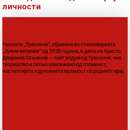
личности
Христо Огњанов – поетот на
Тресонче
Песната „Тресонче“, објавена во стихозбирката
„Јужни ветрове“ од 1938 година, е дело на Христо
Дамјанов Огњенов — поет родум од Тресонче, чие
творештво е силно обележано од споменот,
носталгијата и духовната врзаност со родниот крај.
Повеќе
Заврши шестата Малореканска
летна школа „По патеките на Дичо
Зограф“ (30 август – 4 септември
2025)