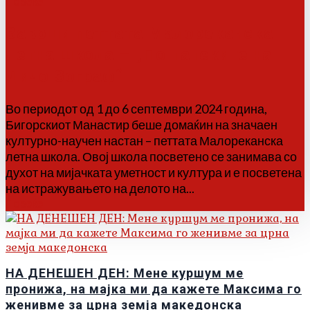
Повеќе
Заврши петтата Малореканска
летна школа – „По патеките на
Дичо Зограф“
Во периодот од 1 до 6 септември 2024 година,
Бигорскиот Манастир беше домаќин на значаен
културно-научен настан – петтата Малореканска
летна школа. Овој школа посветено се занимава со
духот на мијачката уметност и култура и е посветена
на истражувањето на делото на...
Повеќе
НА ДЕНЕШЕН ДЕН: Мене куршум ме
пронижа, на мајка ми да кажете Максима го
женивме за црна земја македонска