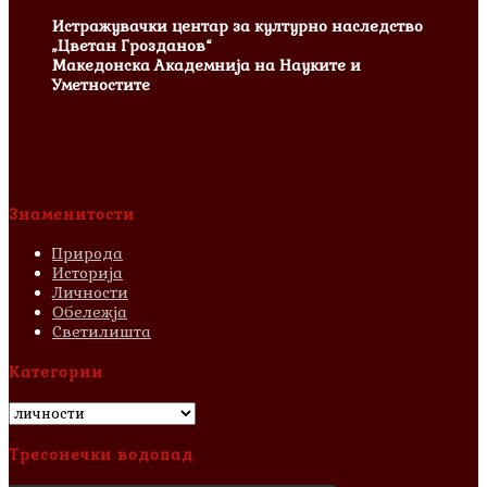
Истражувачки центар за културно наследство
„Цветан Грозданов“
Македонска Академнија на Науките и
Уметностите
Знаменитости
Природа
Историја
Личности
Обележја
Светилишта
Категории
Категории
Тресонечки водопад