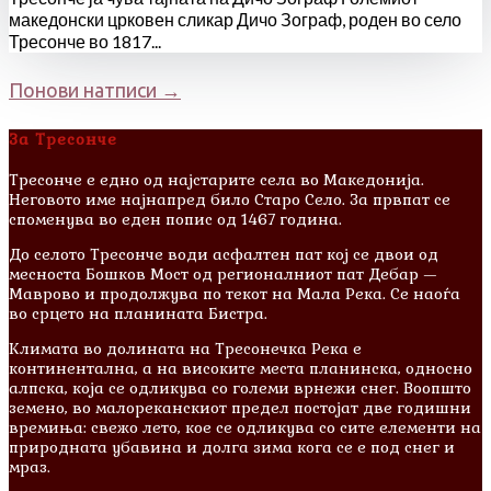
македонски црковен сликар Дичо Зограф, роден во село
Тресонче во 1817...
Next Entries »
За Тресонче
Тресонче е едно од најстарите села во Македонија.
Неговото име најнапред било Старо Село. За првпат се
споменува во еден попис од 1467 година.
До селото Тресонче води асфалтен пат кој се двои од
месноста Бошков Мост од регионалниот пат Дебар —
Маврово и продолжува по текот на Мала Река. Се наоѓа
во срцето на планината Бистра.
Климата во долината на Тресонечка Река е
континентална, а на високите места планинска, односно
алпска, која се одликува со големи врнежи снег. Воопшто
земено, во малореканскиот предел постојат две годишни
времиња: свежо лето, кое се одликува со сите елементи на
природната убавина и долга зима кога се е под снег и
мраз.