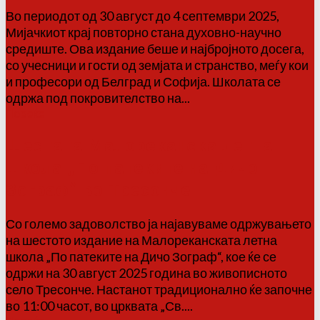
Во периодот од 30 август до 4 септември 2025,
Мијачкиот крај повторно стана духовно-научно
средиште. Ова издание беше и најбројното досега,
со учесници и гости од земјата и странство, меѓу кои
и професори од Белград и Софија. Школата се
одржа под покровителство на...
Повеќе
Шестата Малореканска летна
школа „По патеките на Дичо
Зограф“ во Тресонче
Со големо задоволство ја најавуваме одржувањето
на шестото издание на Малореканската летна
школа „По патеките на Дичо Зограф“, кое ќе се
одржи на 30 август 2025 година во живописното
село Тресонче. Настанот традиционално ќе започне
во 11:00 часот, во црквата „Св....