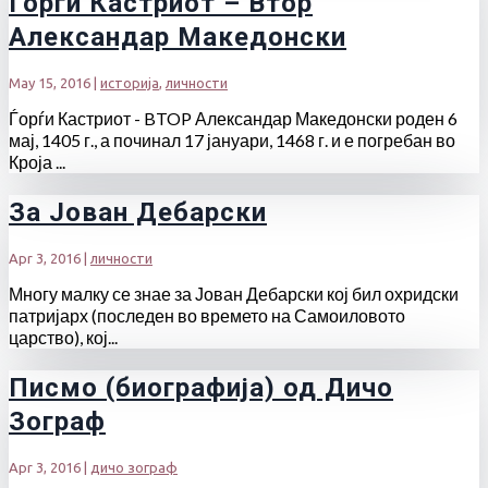
Ѓорѓи Кастриот – Bтор
Александар Македонски
May 15, 2016
|
историја
,
личности
Ѓорѓи Кастриот - BTOP Александар Македонски роден 6
мај, 1405 г., а починал 17 јануари, 1468 г. и е погребан во
Кроја ...
За Јован Дебарски
Apr 3, 2016
|
личности
Многу малку се знае за Јован Дебарски кој бил охридски
патријарх (последен во времето на Самоиловото
царство), кој...
Писмо (биографија) од Дичо
Зограф
Apr 3, 2016
|
дичо зограф