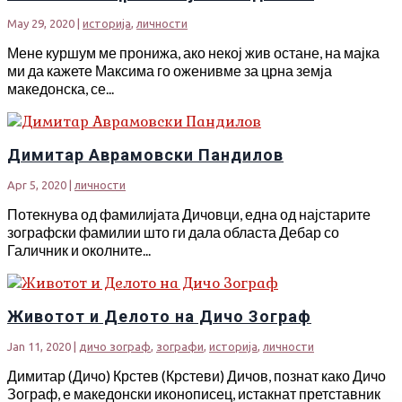
May 29, 2020
|
историја
,
личности
Мене куршум ме пронижа, ако некој жив остане, на мајка
ми да кажете Максима го оженивме за црна земја
македонска, се...
Димитар Аврамовски Пандилов
Apr 5, 2020
|
личности
Потекнува од фамилијата Дичовци, една од најстарите
зографски фамилии што ги дала областа Дебар со
Галичник и околните...
Животот и Делото на Дичо Зограф
Jan 11, 2020
|
дичо зограф
,
зографи
,
историја
,
личности
Димитар (Дичо) Крстев (Крстеви) Дичов, познат како Дичо
Зограф, е македонски иконописец, истакнат претставник