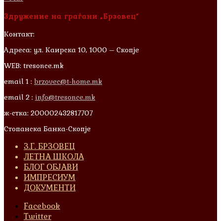
Здружение на граѓани „Брзовец“
Контакт:
Адреса: ул. Каирска 10, 1000 – Скопје
WEB: tresonce.mk
email 1 :
brzovec@t-home.mk
email 2 :
info@tresonce.mk
ж-стка: 200002432817707
Стопанска Банка-Скопје
З.Г. БРЗОВЕЦ
ЛЕТНА ШКОЛА
БЛОГ ОБЈАВИ
ИМПРЕСИУМ
ДОКУМЕНТИ
Facebook
Twitter