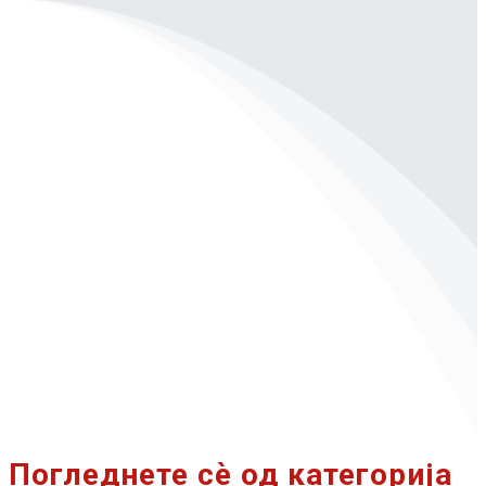
Погледнете сѐ од категорија