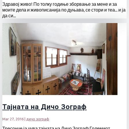
Здравој живо! По толку годиње зборвање за мене и за
моите дела и живописанија по дуњава, се стори и теа... и ја
да си...
Тајната на Дичо Зограф
Mar 27, 2016
|
дичо зограф
Тресонче ја чува тајната на Дичо Зограф Големиот