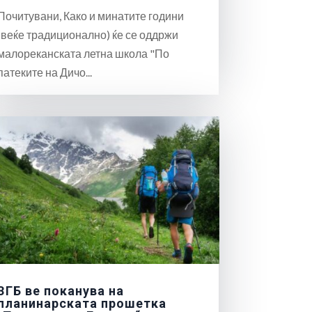
Почитувани, Како и минатите години
(веќе традиционално) ќе се оддржи
малореканската летна школа "По
патеките на Дичо...
ЗГБ ве поканува на
планинарската прошетка