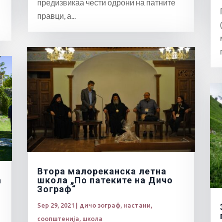
предизвикаа чести одрони на патните
правци, а...
Втора малореканска летна
а
школа „По патеките на Дичо
Зограф“
Sep 29, 2021
|
дичо зограф
,
настани
,
соопштенија
,
школа