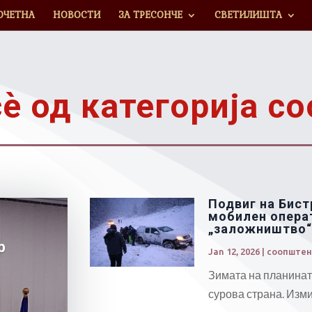
ОЧЕТНА
НОВОСТИ
ЗА ТРЕСОНЧЕ
СВЕТИЛИШТА
ѐ од категорија с
Подвиг на Бист
мобилен операт
„заложништво
р
Jan 12, 2026
|
соопштен
Зимата на планинат
сурова страна. Изми