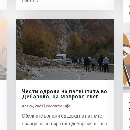
дел од...
Чести одрони на патиштата во
Дебарско, на Маврово снег
Apr 26, 2023
|
соопштенија
Обилните врнежи од дожд на патните
правци во поширокиот дебарски регион