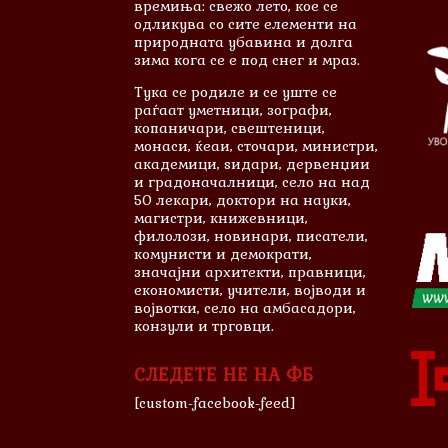
времиња: свежо лето, кое се
одликува со сите елементи на
природната убавина и долга
зима кога се е под снег и мраз.
Тука се родиле и сe уште се
раѓаат уметници, зографи,
копаничари, свештеници,
монаси, ќеаи, сточари, министри,
академици, ѕидари, дервенџии
и градоначалници, село на над
50 лекари, доктори на науки,
магистри, книжевници,
филолози, новинари, писатели,
комунисти и демократи,
значајни архитекти, правници,
економисти, учители, војводи и
војвотки, село на амбасадори,
конзули и трговци.
СЛЕДЕТЕ НЕ НА ФБ
[custom-facebook-feed]