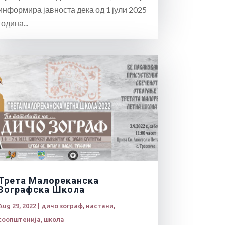
информира јавноста дека од 1 јули 2025
година...
Трета Малореканска
Зографска Школа
Aug 29, 2022
|
дичо зограф
,
настани
,
соопштенија
,
школа