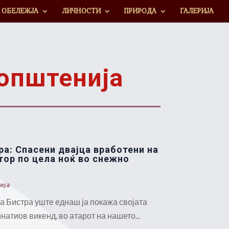
ОБЕЛЕЖЈА
ЛИЧНОСТИ
ПРИРОДА
ГАЛЕРИЈА
оопштенија
ра: Спасени двајца вработени на
ор по цела ноќ во снежно
“
ија
а Бистра уште еднаш ја покажа својата
натиов викенд, во атарот на нашето...