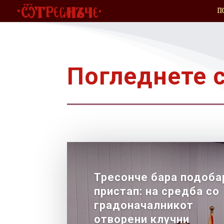
П
Погледнете с
Тресонче бара подоба
пристап: на средба со
градоначалникот
отворени клучни