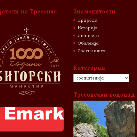
јатели на Тресонче
Знаменитости
Природа
Историја
Личности
Обележја
Светилишта
Категории
Категории
Тресонечки водопад
Video
Player