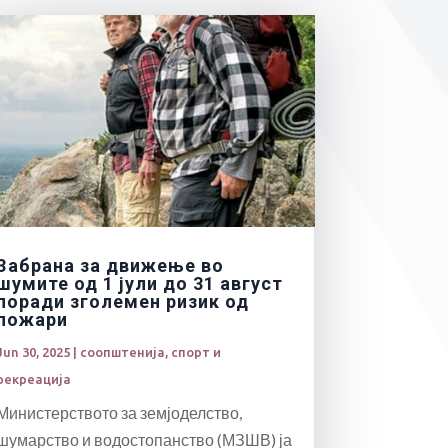
Забрана за движење во
шумите од 1 јули до 31 август
поради зголемен ризик од
пожари
Jun 30, 2025
|
соопштенија
,
спорт и
рекреација
Министерството за земјоделство,
шумарство и водостопанство (МЗШВ) ја