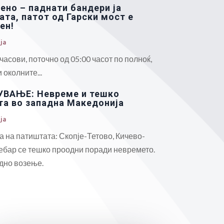
ено – паднати бандери ја
ата, патот од Гарски мост е
ен!
ја
часови, поточно од 05:00 часот по полноќ,
 околните...
ВАЊЕ: Невреме и тешко
та во западна Македонија
ја
а на патиштата: Скопје-Тетово, Кичево-
бар се тешко проодни поради невремето.
едно возење.