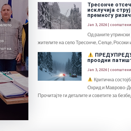
Тресонче отсеч
исклучија струј
премногу ризич
селото
Jan 3, 2026
|
соопштени
Од раните утрински 
рз
жителите на село Тресонче, Селце, Росоки и
пот на
ПРЕДУПРЕДУ
проодни патиш
Jan 3, 2026
|
соопштени
рија...
Критична состојб
Охрид и Маврово-Де
Прочитајте ги деталите и советите за безб