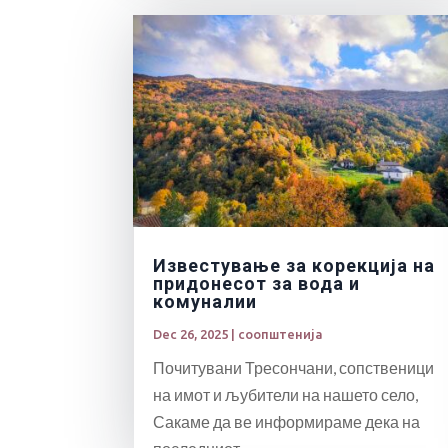
Известување за корекција на
придонесот за вода и
комуналии
Dec 26, 2025
|
соопштенија
Почитувани Тресончани, сопственици
на имот и љубители на нашето село,
Сакаме да ве информираме дека на