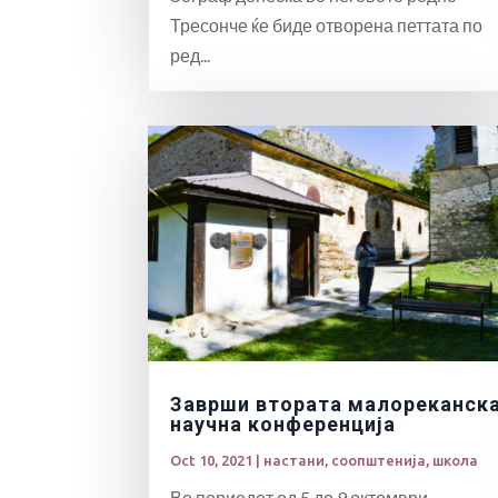
Тресонче ќе биде отворена петтата по
ред...
Заврши втората малореканск
научна конференција
Oct 10, 2021
|
настани
,
соопштенија
,
школа
Во периодот од 5 до 9 октомври,