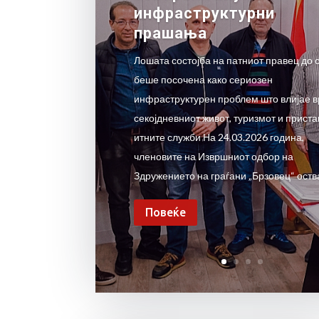
инфраструктурни
прашања
Лошата состојба на патниот правец до 
беше посочена како сериозен
инфраструктурен проблем што влијае в
секојдневниот живот, туризмот и приста
итните служби На 24.03.2026 година,
членовите на Извршниот одбор на
Здружението на граѓани „Брзовец“ оства
Повеќе