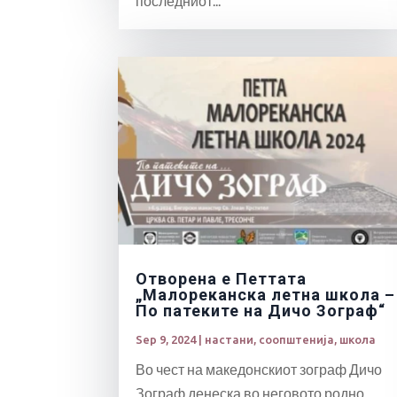
последниот...
Отворена е Петтата
„Малореканска летна школа –
По патеките на Дичо Зограф“
Sep 9, 2024
|
настани
,
соопштенија
,
школа
Во чест на македонскиот зограф Дичо
Зограф денеска во неговото родно