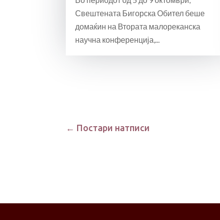
Свештената Бигорска Обител беше
домаќин на Втората малореканска
научна конференција,...
« Older Entries