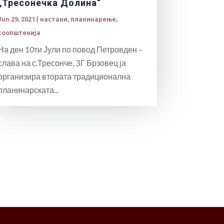
„Тресонечкa Долина“
Jun 29, 2021
|
настани
,
планинарење
,
соопштенија
На ден 10ти Јули по повод Петровден –
слава на с.Тресонче, ЗГ Брзовец ја
организира втората традиционална
планинарската...