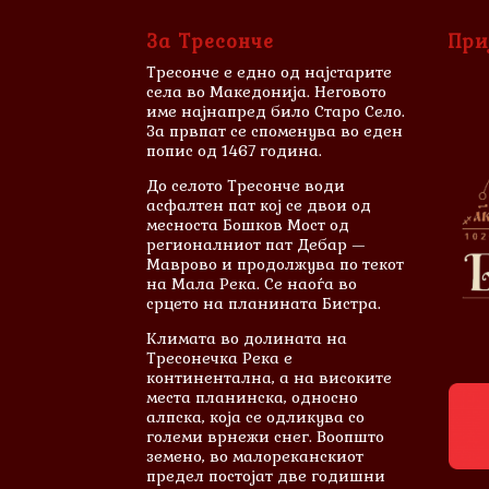
За Тресонче
При
Тресонче е едно од најстарите
села во Македонија. Неговото
име најнапред било Старо Село.
За првпат се споменува во еден
попис од 1467 година.
До селото Тресонче води
асфалтен пат кој се двои од
месноста Бошков Мост од
регионалниот пат Дебар —
Маврово и продолжува по текот
на Мала Река. Се наоѓа во
срцето на планината Бистра.
Климата во долината на
Тресонечка Река е
континентална, а на високите
места планинска, односно
алпска, која се одликува со
големи врнежи снег. Воопшто
земено, во малореканскиот
предел постојат две годишни