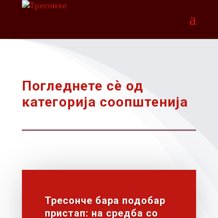
Погледнете сѐ од
категорија соопштенија
Тресонче бара подобар
пристап: на средба со