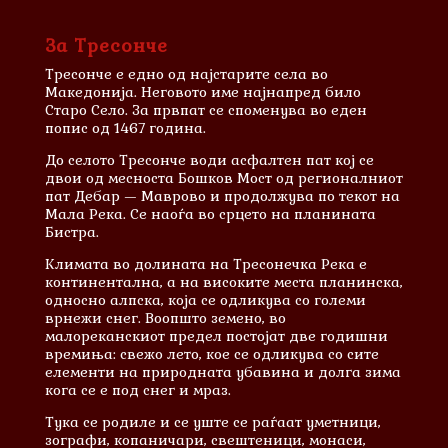
За Тресонче
Тресонче е едно од најстарите села во
Македонија. Неговото име најнапред било
Старо Село. За првпат се споменува во еден
попис од 1467 година.
До селото Тресонче води асфалтен пат кој се
двои од месноста Бошков Мост од регионалниот
пат Дебар — Маврово и продолжува по текот на
Мала Река. Се наоѓа во срцето на планината
Бистра.
Климата во долината на Тресонечка Река е
континентална, а на високите места планинска,
односно алпска, која се одликува со големи
врнежи снег. Воопшто земено, во
малореканскиот предел постојат две годишни
времиња: свежо лето, кое се одликува со сите
елементи на природната убавина и долга зима
кога се е под снег и мраз.
Тука се родиле и сe уште се раѓаат уметници,
зографи, копаничари, свештеници, монаси,