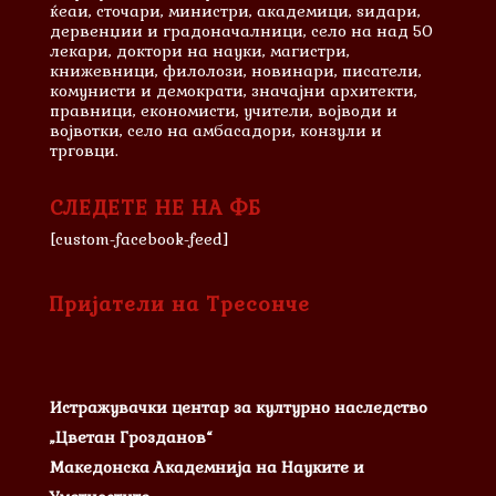
ќеаи, сточари, министри, академици, ѕидари,
дервенџии и градоначалници, село на над 50
лекари, доктори на науки, магистри,
книжевници, филолози, новинари, писатели,
комунисти и демократи, значајни архитекти,
правници, економисти, учители, војводи и
војвотки, село на амбасадори, конзули и
трговци.
СЛЕДЕТЕ НЕ НА ФБ
[custom-facebook-feed]
Пријатели на Тресонче
Истражувачки центар за културно наследство
„Цветан Грозданов“
Македонска Академнија на Науките и