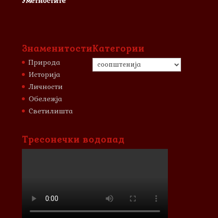
Уметностите
Знаменитости
Категории
Категории
Природа
Историја
Личности
Обележја
Светилишта
Тресонечки водопад