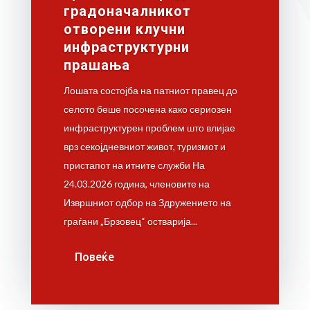
градоначалникот
отворени клучни
инфраструктурни
прашања
Лошата состојба на патниот правец до
селото беше посочена како сериозен
инфраструктурен проблем што влијае
врз секојдневниот живот, туризмот и
пристапот на итните служби На
24.03.2026 година, членовите на
Извршниот одбор на Здружението на
граѓани „Брзовец“ остварија...
Повеќе