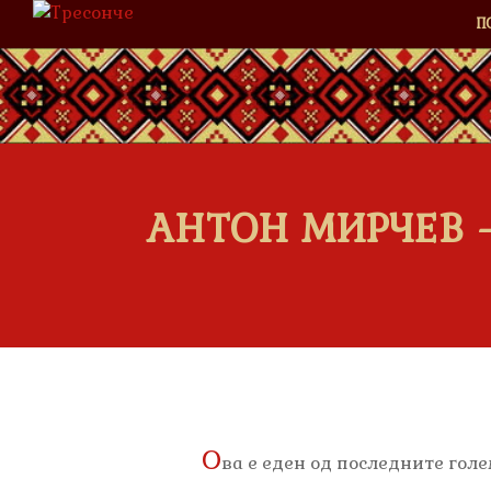
П
АНТОН МИРЧЕВ 
О
ва е еден од последните голе