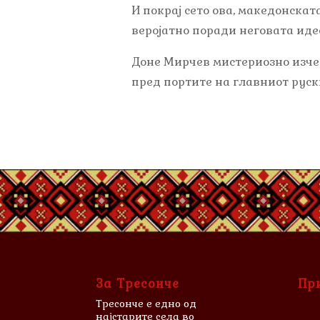
И покрај сето ова, македонскат
веројатно поради неговата ид
Доне Мирчев мистериозно изчез
пред портите на главниот руск
За Тресонче
Пр
Тресонче е едно од
најстарите села во