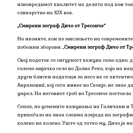
извонредниот квалитет на делата под кои тоа 
сликарство на XIX век.
„Смирени зограф Дичо от Тресонче“
На иконите, кои по мислењето на современите
побожни зборови: „
Смирени зограф Дичо от Тр
Овој податок со сигурност кажува само едно: д
големо мијачко село во Долна Река, која на на
други блиски податоци за него не се автенти
Аврамовиќ, кој сега живее во Скопје, не знае 
умрел. На неговиот гроб во Тресонче постоела 
Сепак, по усмените кажувања на Галичани и Тр
припаѓало на онаа славна плејада на зографи 
колено на колено. Уште од татко му, Дичо ја н