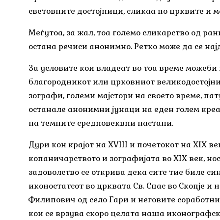
световните достојници, сликаа по црквите и м
Меѓутоа, за жал, тоа големо сликарство од ра
остана речиси анонимно. Ретко може да се нај
За условите кои владеат во тоа време можеби 
благородникот или црковниот великодостојник
зографи, големи мајстори на своето време, па
останале анонимни јунаци на еден голем креа
на темните средновеквни настани.
Дури кон крајот на XVIII и почетокот на XIX в
копаничарството и зографијата во XIX век, но
задоволство се открива дека сите тие биле син
иконостатсот во црквата Св. Спас во Скопје и
Филипович од село Гари и неговите соработни
кои се врзува скоро целата наша иконографска