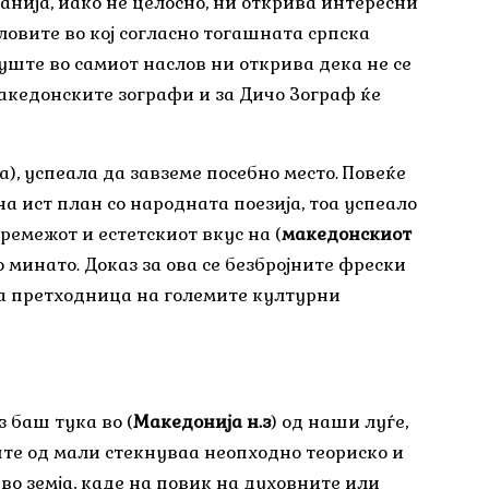
анија, иако не целосно, ни открива интересни
ловите во кој согласно тогашната српска
ште во самиот наслов ни открива дека не се
македонските зографи и за Дичо Зограф ќе
, успеала да завземе посебно место. Повеќе
а ист план со народната поезија, тоа успеало
ремежот и естетскиот вкус на (
македонскиот
минато. Доказ за ова се безбројните фрески
аа претходница на големите културни
 баш тука во (
Македонија н.з
) од наши луѓе,
ште од мали стекнуваа неопходно теориско и
 во земја, каде на повик на духовните или