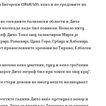
н Бигорски (1848/49), како и по градовите на
а во соседните балкански области и Дичо
ел насекаде каде бил повикан. Немало ниту
аф Дичо. Така овој талентиран Мијак ја
ија, Романија, Црна Гора, Србија и Албанија.
сат православните храмови во Тирана, Елбасан
м несамо како уметник, туку и како граѓанин
дарот Дичо зограф бил прв човек на овој крај“.
ите стари денови во многу нешта наликуваат
сетите години Дичо веќе чуствувал замор и
ена. Дичо се вратил во Тресонче и се оженил