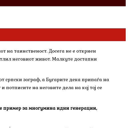
т на таинственост. Досега не е откриен
ветлил неговиот живот. Малкуте достапни
от српски зограф, а Бугарите дека припаѓа на
и потписите на неговите дела на кој тој се
не пример за многумина идни генерации,