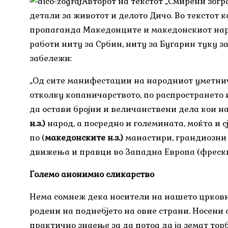
Авторот на текстот „Смирени зогр
детали за животот и делото Дичо. Во текстот 
пропаганда Македонците и македонскиот народ
работи ниту за Србин, ниту за Бугарин туку з
забележи:
„Од сите манифестации на народниот уметничк
отколку копаничарството, по распространето и
да остави бројни и величанствени дела кои на
н.з.)
народ, а посредно и големината, моќта и сј
по (
македонските н.з.)
манастири, грандиозни 
движења и правци во Западна Европа (фреските
Големо анонимно сликарство
Нема сомнеж дека носители на нашето црковно 
родени на поднебјето на овие страни. Носени
практично знаење за да потоа да ја земат торб