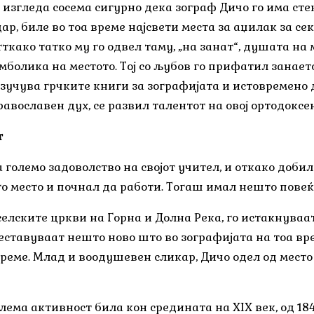
 изгледа сосема сигурно дека зограф Дичо го има сте
ар, биле во тоа време најсвети места за аџилак за сек
ткако татко му го одвел таму, „на занат“, душата на
болика на местото. Тој со љубов го прифатил занает
учува грчките книги за зографијата и истовремено да
авославен дух, се развил талентот на овој ортодоксе
т
 големо задоволство на својот учител, и откако доб
то место и почнал да работи. Тогаш имал нешто повеќ
селските цркви на Горна и Долна Река, го истакнуваат
еставуваат нешто ново што во зографијата на тоа вре
реме. Млад и воодушевен сликар, Дичо одел од место 
лема активност била кон средината на XIX век, од 184