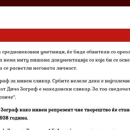
 средновековни уметници, ќе биде обвиткан со ореоло
 а нема ниту пишана документација со која би се ос
 се расветли неговата личност.
раф за нивен сликар. Србите велеле дека е најголеми
т Дичо Зограф е македонски сликар. За тоа сведочат 
сонче“.
 Зограф како нивен репрезент чие творештво ќе ста
938 година.