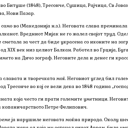
 во Битуше (1848), Тресонче, Сушица, Рајчица, Св Јова
на, Нови Пазар.
само во (Македонија н.з.). Неговата слава преминал
лканот. Вредниот Мијак не го жалел својот труд. Од
 сметала за чест да биде украсена со иконите на зогр
д XIX век низ целиот Балкан. Работел во Грција, Бугар
името на Дичо зограф. Неговите дела и денес ги кра
а славата и творечката моќ. Неговиот углед бил голе
 од Тресонче во кој се вели дека во 1848 година „госпо
бината која често ги прати големите уметници. Негов
а копаничарството Петре Фелипович.
ме ја нарушиле неговата моќна природа. Околу шее
Првата жена од која му останал синот Аврам, била умр