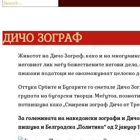
ДИЧО ЗОГРАФ
Животот на Дичо Зограф, како и на многумина
неговиот лик меѓу божествените негови дела,
пишани податоци не овозможуваат целосно да
Оттука Србите и Бугарите го сметале Дичо Зог
групата на бугарски творци. Меѓутоа, познатио
потпишува како „Смирени зограф Дичо от Тре
За големината на македонски зографи и Дичо
пишува и Белградска „Политика“ од 2 јануар 1