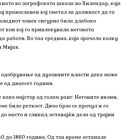
кнато во зографската школа во Хилендар, која
ој православен кој сметал за должност да го
 младиот човек сигурно била длабоко
от кон кој го привлекувала неговата
 работи. Во таа средина, која зрачела колку
н Мијак.
ил одобрување од духовните власти дека може
е од дваесет години.
 како мајстор од голем ранг. Неговите икони,
ме било реткост. Дичо брзо се прочул и го
до место и сликал, оставајќи дела од трајни
0 до 1860 година. Од тоа време останале