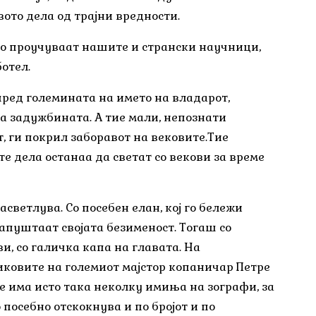
ото дела од трајни вредности.
с го проучуваат нашите и странски научници,
отел.
 пред големината на името на владарот,
ла задужбината. А тие мали, непознати
т, ги покрил заборавот на вековите.Тие
е дела останаа да светат со векови за време
светлува. Со посебен елан, кој го бележи
напуштаат својата безименост. Тогаш со
ви, со галичка капа на главата. На
ликовите на големиот мајстор копаничар Петре
е има исто така неколку имиња на зографи, за
посебно отскокнува и по бројот и по