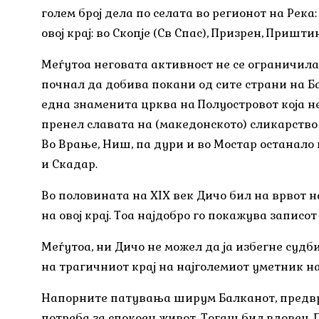
голем број дела по селата во регионот на Река:
овој крај: во Скопје (Св Спас), Призрен, Пришти
Меѓутоа неговата активност не се ограничила 
почнал да добива покани од сите страни на Ба
една знаменита црква на Полуостровот која не
пренел славата на (македонското) сликарство о
Во Врање, Ниш, па дури и во Мостар останало 
и Скадар.
Во половината на XIX век Дичо бил на врвот н
на овој крај. Тоа најдобро го покажува записот
Меѓутоа, ни Дичо не можел да ја избегне суд
на трагичниот крај на најголемиот уметник н
Напорните патувања ширум Балканот, предвре
потреба за спокоен живот. Тогаш бил вдовец. 