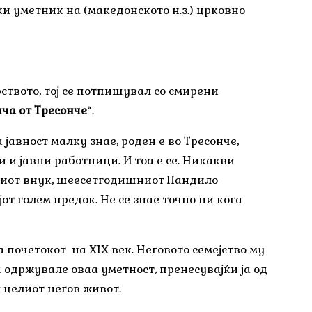
ки уметник на (македонското н.з.) црковно
твото, тој се потпишувал со смирени
ича от Тресонче
“.
 јавност малку знае, роден е во Тресонче,
и и јавни работници. И тоа е се. Никакви
овиот внук, шеесетгодишниот Пандило
от голем предок. Не се знае точно ни кога
 почетокот на XIX век. Неговото семејство му
 одржувале оваа уметност, пренесувајќи ја од
л целиот негов живот.