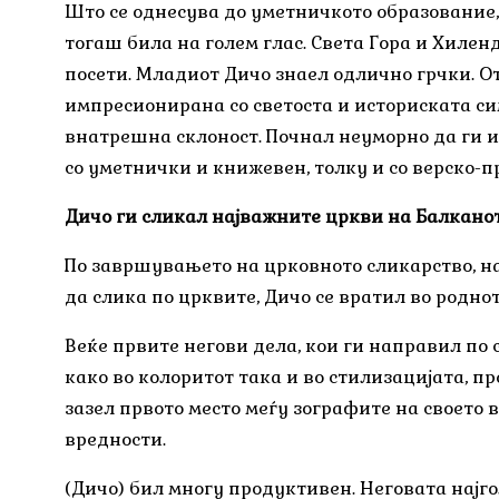
Што се однесува до уметничкото образование,
тогаш била на голем глас. Света Гора и Хиленд
посети. Младиот Дичо знаел одлично грчки. От
импресионирана со светоста и историската сим
внатрешна склоност. Почнал неуморно да ги из
со уметнички и книжевен, толку и со верско-пр
Дичо ги сликал најважните цркви на Балкано
По завршувањето на црковното сликарство, на
да слика по црквите, Дичо се вратил во родно
Веќе првите негови дела, кои ги направил по 
како во колоритот така и во стилизацијата, пр
зазел првото место меѓу зографите на своето в
вредности.
(Дичо) бил многу продуктивен. Неговата најго