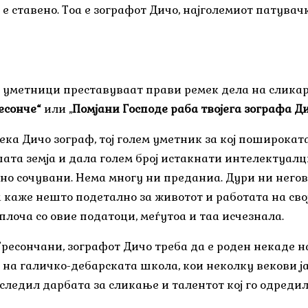
е ставено. Тоа е зографот Дичо, најголемиот патувач
 уметници преставуваат прави ремек дела на сликарс
есонче“
или „
Помјани Господе раба твојега зографа Д
ека Дичо зограф, тој голем уметник за кој пошироката
шата земја и дала голем број истакнати интелектуалц
чно сочувани. Нема многу ни преданиа. Дури ни нег
да каже нешто подетално за животот и работата на свој
плоча со овие податоци, меѓутоа и таа исчезнала.
есончани, зографот Дичо треба да е роден некаде на
на галичко-дебарската школа, кои неколку векови ја
аследил дарбата за сликање и талентот кој го одреди