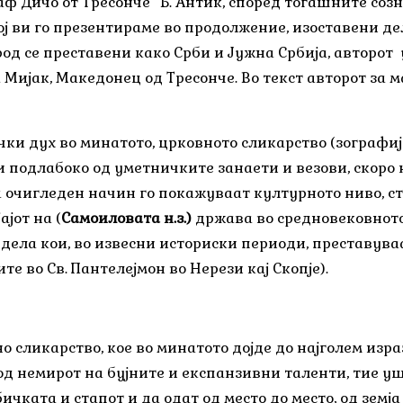
аф Дичо от Тресонче“ Б. Антиќ, според тогашните созн
кој ви го презентираме во продолжение, изоставени де
 се преставени како Срби и Јужна Србија, авторот у
а Мијак, Македонец од Тресонче. Во текст авторот за 
и дух во минатото, црковното сликарство (зографија)
 подлабоко од уметничките занаети и везови, скоро н
 очигледен начин гo покажуваат културното ниво, ст
ајот на (
Самоиловата н.з.)
држава во средновековното 
дела кои, во извесни историски периоди, преставув
 во Св. Пантелејмон во Нерези кај Скопје).
сликарство, кое во минатото дојде до најголем израз
 од немирот на бујните и експанзивни таленти, тие у
ичката и стапот и да одат од место до место, од земја