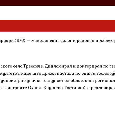
февруари 1976) — македонски геолог и редовен профес
барското село Тресонче. Дипломирал и докторирал по г
култетот, каде што држел настава по општа геологија
учноистражувачката дејност од областа на регионалн
за листовите Охрид, Крушево, Гостивар), а реализирал