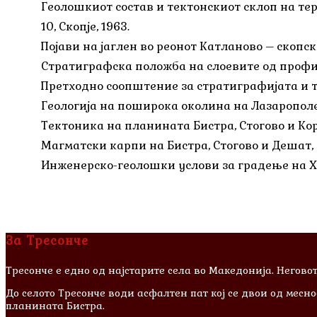
Геолошкиот состав и тектонскиот склоп на те
10, Скопје, 1963.
Појави на јаглен во реонот Катланово – скопско
Стратиграфска положба на слоевите од профил
Претходно соопштение за стратиграфијата и т
Геологија на поширока околина на Лазарополе 
Тектоника на планината Бистра, Стогово и Кора
Магматски карпи на Бистра, Стогово и Дешат, С
Инженерско-геолошки услови за градење на ХЕ
За Тресонче
Тресонче е едно од најстарите села во Македонија. Неговот
До селото Тресонче води асфалтен пат кој се двои од месн
планината Бистра.