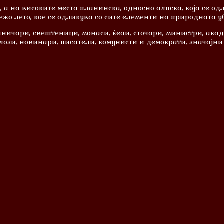
а на високите места планинска, односно алпска, која се одл
о лето, кое се одликува со сите елементи на природната уб
опаничари, свештеници, монаси, ќеаи, сточари, министри, ак
ози, новинари, писатели, комунисти и демократи, значајни 