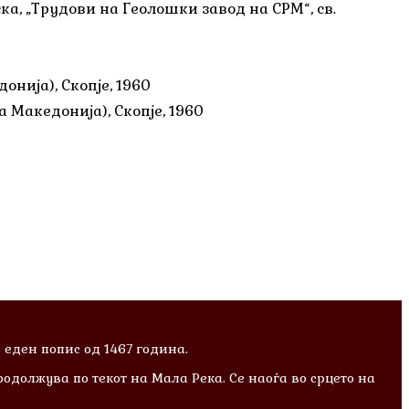
а, „Трудови на Геолошки завод на СРМ“, св.
нија), Скопје, 1960
Македонија), Скопје, 1960
 еден попис од 1467 година.
одолжува по текот на Мала Река. Се наоѓа во срцето на