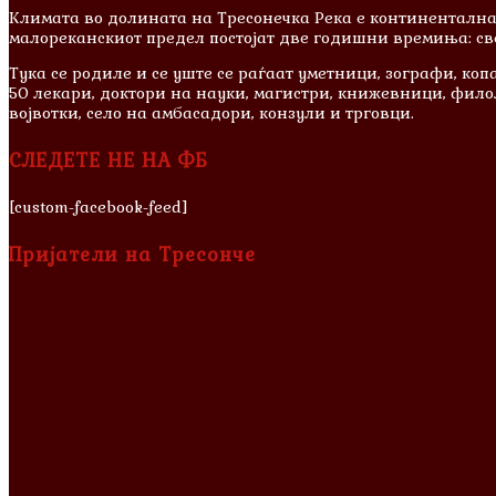
Климата во долината на Тресонечка Река е континентална, 
малореканскиот предел постојат две годишни времиња: свеж
Тука се родиле и сe уште се раѓаат уметници, зографи, к
50 лекари, доктори на науки, магистри, книжевници, филол
војвотки, село на амбасадори, конзули и трговци.
СЛЕДЕТЕ НЕ НА ФБ
[custom-facebook-feed]
Пријатели на Тресонче