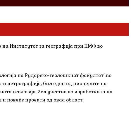
ор на Институтот за географија при ПМФ во
еологија на Рударско-геолошкиот факултет’ во
 и петрографија, бил еден од пионерите на
ата геологија. Зел учество во изработката на
 и повеќе проекти од оваа област.