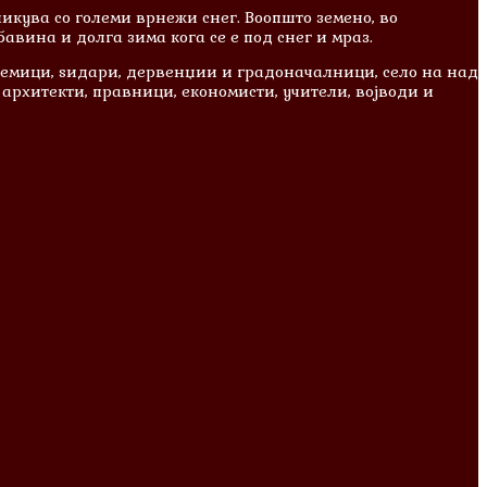
икува со големи врнежи снег. Воопшто земено, во
авина и долга зима кога се е под снег и мраз.
адемици, ѕидари, дервенџии и градоначалници, село на над
архитекти, правници, економисти, учители, војводи и