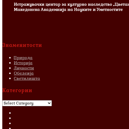
Истражувачки центар за културно наследство „Цвета
Македонска Академнија на Науките и Уметностите
Знаменитости
Природа
Историја
Личности
Обележја
Светилишта
Категории
Категории