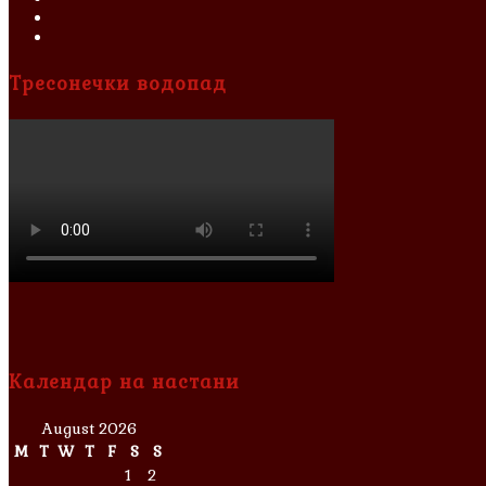
Тресонечки водопад
Календар на настани
August 2026
M
T
W
T
F
S
S
1
2