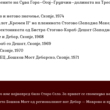
рените на Сува Гора–Осој–Групчин–долината на Треск
 и негово значење, Скопје, 1974
от „Кремен II“ на планината Стогово (Западна Македо
ектониката од Бистра-Стогово-Кораб-Дешат (Западна 
и Дебар, Скопје, 1968
б со Дешат, Скопје, 1969
копје, 1970
Ц „Бошков Мост Дебарско, Скопје, 1971
о име најнапред било Старо Село. За првпат се споменува во
оста Бошков Мост од регионалниот пат Дебар — Маврово и пр