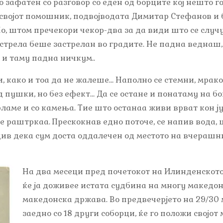
 зафатен со разговор со еден од борците кој нешто г
војот помошник, подвојводата Димитар Стефанов и 
Но, штом пречекори чекор-два за да види што се случ
истрела беше застрелан во градите. Не падна веднаш
 и таму падна ничкум..
, како и тоа да не жалеше… Наполно се стемни, мрако
д пушки, но без ефект… Да се остане и понатаму на 
ламе и со камења. Тие што останаа живи врват кон ј
се раштркаа. Прескокнав едно поточе, се напив вода,
ив дека сум доста оддалечен од местото на вчерашнио
На два месеци пред почетокот на Илинденското
ќе ја доживее истата судбина на многу македон
македонска држава. Во предвечерјето на 29/30 
заедно со 18 други соборци, ќе го положи својот