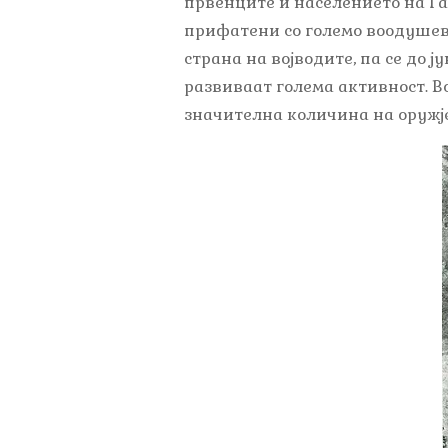
првенците и населението на Га
прифатени со големо воодушев
страна на војводите, па се до
развиваат голема активност. В
значителна количина на оружје