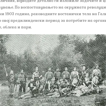
личник, војводите детално ги изложиле задачите и 
ување. По воспоставувањето на окружната револуцио
 јуни 1903 година, раководните востанички тела на Г
о овој предилинденски период за потребите на орган
, облека и пари.