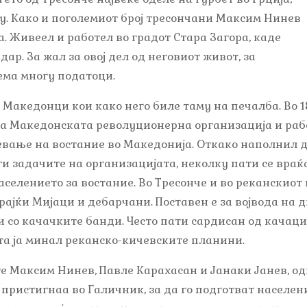
еку. Како и поголемиот број тресончани Максим Нинев
. Живеел и работел во градот Стара Загора, каде
ар. За жал за овој дел од неговиот живот, за
ема многу податоци.
и Македонци кои како него биле таму на печалба. Во 1
а Македонската револуционерна организација и раб
вање на востание во Македонија. Oткако наполнил д
и задачите на организацијата, неколку пати се враќа
селението за востание. Во Тресонче и во реканскиот
ајќи Мијаци и дебарчани. Поставен е за војвода на д
 и со качачките банди. Често пати сардисан од качаци
ета ја минал реканско-кичевските планини.
те Максим Нинев, Павле Карахасан и Јанаки Јанев, од
и пристигнаа во Галичник, за да го подготват населен