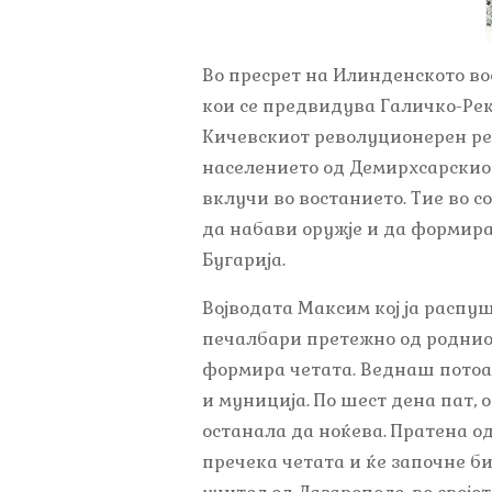
Во пресрет на Илинденското вос
кои се предвидува Галичко-Рек
Кичевскиот револуционерен рео
населението од Демирхсарскио 
вклучи во востанието. Тие во с
да набави оружје и да формира
Бугарија.
Војводата Максим кој ја распу
печалбари претежно од родниот 
формира четата. Веднаш потоа с
и муниција. По шест дена пат, 
останала да ноќева. Пратена о
пречека четата и ќе започне б