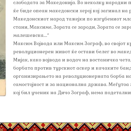
слободата за Македонија. Во неколку народни 
ќе биде опеан македонски херој кој загинал на 
Македонскиот народ тажејки по изгубениот млад
стани, Максиме, Зората се зароди, Зората се зар
малешевска….“
Максим Војвода или Максим Зограф, во својот к
револуционерен живот ќе остави белег во маке
Мијак, како војвода и водач на востаничка чета
борбата против турскиот аскер и качаките банд
организирањето на револуционерната борба на
самостојност и за национална држава. Меѓутоа 
кој бил ученик на Дичо Зограф, нема подеталн