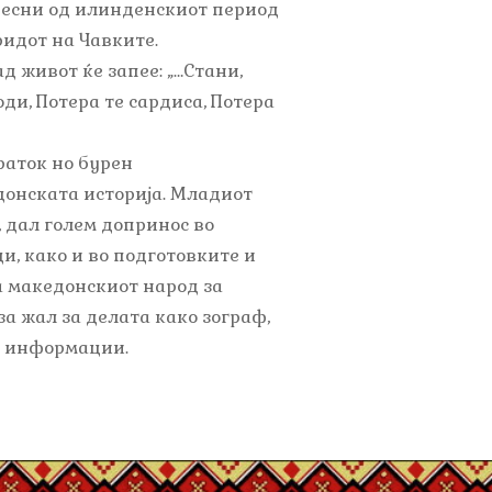
песни од илинденскиот период
ридот на Чавките.
 живот ќе запее: „…Стани,
оди, Потера те сардиса, Потера
раток но бурен
донската историја. Младиот
, дал голем допринос во
и, како и во подготовките и
 македонскиот народ за
за жал за делата како зограф,
и информации.