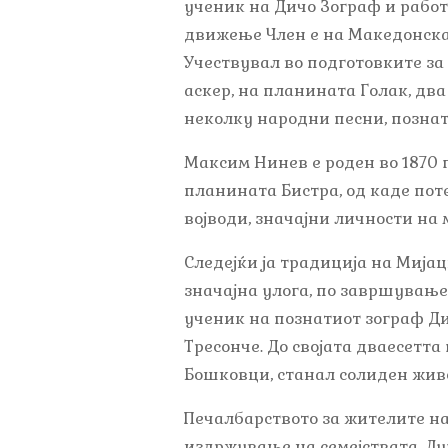
ученик на Дичо Зограф и работ
движење Член е на Македонскат
Учествувал во подготовките за
аскер, на планината Голак, два
неколку народни песни, познат
Максим Нинев е роден во 1870 г
планината Бистра, од каде пот
војводи, значајни личности на 
Следејќи ја традиција на Мија
значајна улога, по завршувањ
ученик на познатиот зограф Ди
Тресонче. До својата дваесетт
Бошковци, станал солиден жив
Печалбарството за жителите на
издржување на семејствата. Луѓ