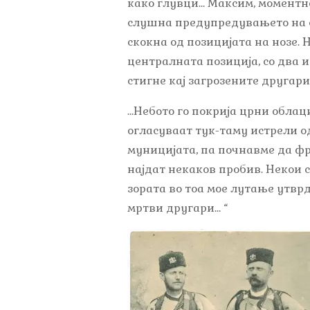
како глувци… Максим, моментно
слушна предупредувањето на с
скокна од позицијата на нозе. 
централната позиција, со два 
стигне кај загрозените другари
…Небото го покрија црни облаци
огласуваат тук-таму истрели о
муницијата, па почнавме да фр
најдат некаков пробив. Некои 
зората во тоа мое лутање утврд
мртви другари… “