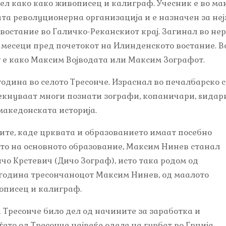
ел како како живописец и калиграф. Учесник е во м
а револуционерна организација и е назначен за нејз
 востание во Галичко-Реканскиот крај. Загинал во н
 месеци пред почетокот на Илинденското востание. Во 
 е како Максим Војводата или Максим Зографот.
одина во селото Тресонче. Израснал во печалбарско с
екнуваат многи познати зографи, копаничари, ѕидари
македонската историја.
ците, каде црквата и образованието имаат посебно
ето на основното образование, Максим Нинев станал
чо Крстевич (Дичо Зограф), исто така родом од
а година тресончаноцот Максим Нинев, од маалото
описец и калиграф.
 Тресонче било дел од начините за заработка и
ето од Тресонче највеќе оделе на гурбет во Грција,