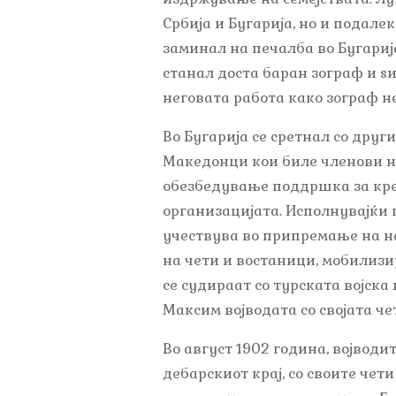
Србија и Бугарија, но и подал
заминал на печалба во Бугарија
станал доста баран зограф и ѕид
неговата работа како зограф н
Во Бугарија се сретнал со друг
Македонци кои биле членови н
обезбедување поддршка за кре
организацијата. Исполнувајќи г
учествува во припремање на на
на чети и востаници, мобилизир
се судираат со турската војска
Максим војводата со својата ч
Во август 1902 година, војводи
дебарскиот крај, со своите чет