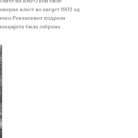
целите на ВМРО кои биле
нерна власт во август 1902 од
аличко-Реканскиот подреон
изацијата била собрана