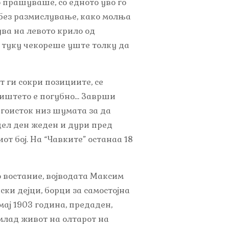
о прашуваше, со едното уво го
без размислување, како молња
ува на левото крило од
, туку чекореше уште толку да
т ги сокри позициите, се
боиштето е погубно… Заврши
угоисток низ шумата за да
 цел ден жеден и дури пред
т бој. На “Чавките” останаа 18
 востание, војводата Максим
ски дејци, борци за самостојна
мај 1903 година, предаден,
 млад живот на олтарот на