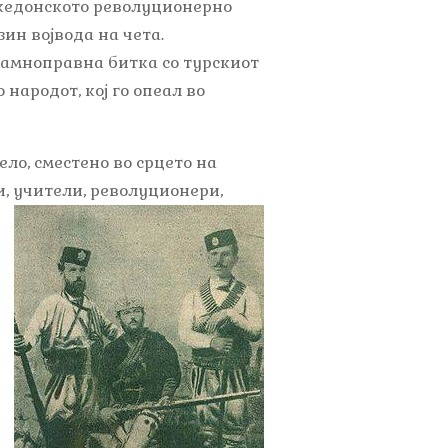
акедонското револуционерно
ин војвода на чета.
ерамноправна битка со турскиот
народот, кој го опеал во
ело, сместено во срцето на
, учители, револуционери,