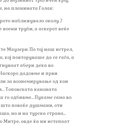
е до нејзиниот трагичен крај,
е, на планината Голак:
 Утрото наближувало околу 7
е воени труби, а аскерот веќе
ите Маузери. По тој наш истрел,
 кој повторуваше да се гаѓа, а
игнуваат абери дека во
 Наскоро дадовме и први
ели за вознемирување од кои
и… Топовската каноната
иш го одбивме… Пукаме само во
е што повеќе душмани, оти
аша, но и на турска страна…
ко Митре, овде ќа ни истепаат