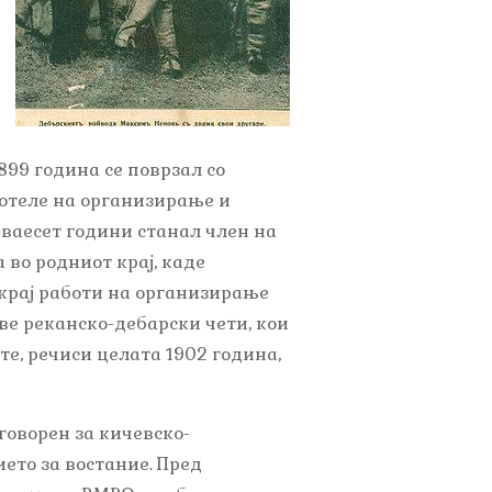
899 година се поврзал со
отеле на организирање и
ваесет години станал член на
 во родниот крај, каде
 крај работи на организирање
ве реканско-дебарски чети, кои
те, речиси целата 1902 година,
говорен за кичевско-
ието за востание. Пред