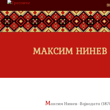
П
МАКСИМ НИНЕВ 
М
аксим Нинев -Војводата (187