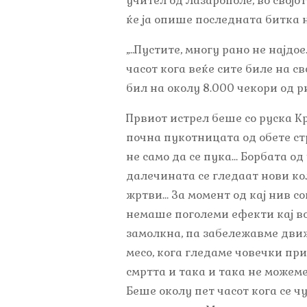
учител од Лазарополе, во својо
ќе ја опише последната битка н
„..Пустите, многу рано не најдо
часот кога веќе сите биле на с
бил на околу 8.000 чекори од р
Првиот истрел беше со руска Кри
почна пукотницата од обете стр
не само да се пука… Борбата од
далечината се гледаат нови к
жртви… За момент од кај нив с
немаше поголеми ефекти кај в
замолкна, па забележавме движ
месо, кога гледаме човечки пр
смртта и така и така не можеме
Беше околу пет часот кога се ч