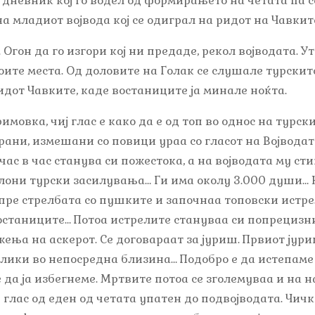
т дневник кој го водел од формирањето на четата па с
а младиот војвода кој се одиграл на ридот на Чавкит
е. Огон да го изгори кој ни предаде, рекол војводата.
воите места. Од доловите на Голак се слушале турскит
идот Чавките, каде востаниците ја минале ноќта.
мовка, чиј глас е како да е од топ во однос на турск
ани, измешани со повици ураа со гласот на Војводата,
 час в час станува си пожестока, а на војводата му ст
олони турски засилувања… Ги има околу 3.000 души…
опре стрелбата со пушките и започнаа топовски истр
останиците… Потоа истрелите стануваа си попрецизн
ења на аскерот. Се договараат за јуриш. Првиот јур
илики во непосредна близина… Подобро е да истепам
 да ја избегнеме. Мртвите потоа се зголемуваа и на н
у глас од еден од четата упатен до подвојводата. Чич