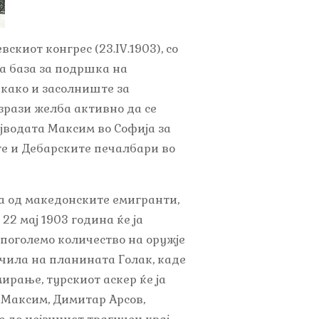
киот конгрес (23.IV.1903), со
а база за подршка на
 како и засолниште за
зрази желба активно да се
војводата Максим во Софија за
те и Дебарските печалбари во
ва од македонските емигранти,
22 мај 1903 година ќе ја
 поголемо количество на оружје
ачила на планината Голак, каде
ирање, турскиот аскер ќе ја
а Максим, Димитар Арсов,