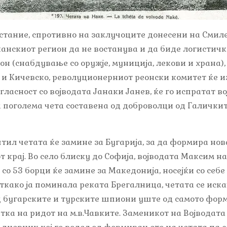
тание, спротивно на заклучоците донесени на Смилевс
анскиот регион да не востанува и да биде логистичк
н (снабдување со оружје, муниција, лекови и храна),
и Кичевско, револуционерниот реонски комитет ќе и
огласност со војводата Јанаки Јанев, ќе го испратат 
 поголема чета составена од доброволци од Галички
штил четата ќе замине за Бугарија, за да формира но
крај. Во село блиску до Софија, војводата Максим на 
о 53 борци ќе замине за Македонија, носејќи со себе
откако ја поминала реката Брегалница, четата се иск
д бугарските и турските шпиони уште од самото форм
итка на ридот на м.в.Чавките. Заменикот на Војводат