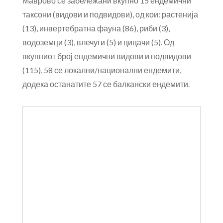
Маврово се забележани вкупно 15 ендемични
таксони (видови и подвидови), од кои: растенија
(13), инвертебратна фауна (86), риби (3),
водоземци (3), влечуги (5) и цицачи (5). Од
вкупниот број ендемични видови и подвидови
(115), 58 се локални/национални ендемити,
додека останатите 57 се балкански ендемити.
ЦИЦАЧИ