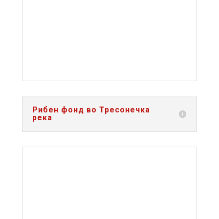
Рибен фонд во Тресонечка
река