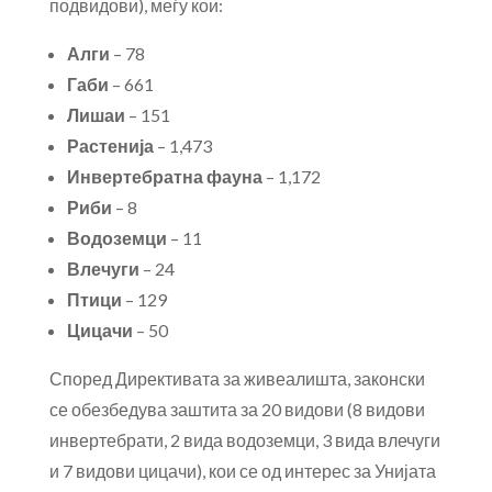
подвидови), меѓу кои:
Алги
– 78
Габи
– 661
Лишаи
– 151
Растенија
– 1,473
Инвертебратна фауна
– 1,172
Риби
– 8
Водоземци
– 11
Влечуги
– 24
Птици
– 129
Цицачи
– 50
Според Директивата за живеалишта, законски
се обезбедува заштита за 20 видови (8 видови
инвертебрати, 2 вида водоземци, 3 вида влечуги
и 7 видови цицачи), кои се од интерес за Унијата