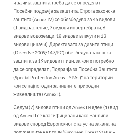
и за чија заштита треба да се определат
Посебни подрачја за заштита. Строга законска
заштита (Annex IV) се обезбедува за 45 видови
(1 вид растение, 7 видови инвертебрати, 6
видови водоземци, 18 видови влечуги и 13
видови цицачи). Директивата за дивите птици
(Directive 2009/147/EC) обезбедува законска
заштита за 19 видови птици, за кои е потребно
да се определат „Подрачја за Посебна Заштита
(Special Protection Areas – SPAs)“ на територии
кои се најпогодни за нивните природни
живеалишта (Annex I).
Седум (7) видови птици од Annex I и еден (1) вид
од Annex II се класифицирани како Ранливи
видови според Европскиот статус на закана на
популациите на птици (European Threat Status –