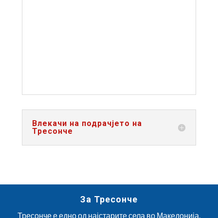
ВЛЕКАЧИ
Влекачи на подрачјето на
Тресонче
За Тресонче
Тресонче е едно од најстарите села во Македонија.