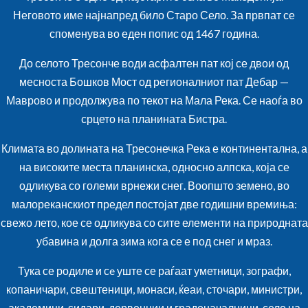
Неговото име најнапред било Старо Село. За првпат се
споменува во еден попис од 1467 година.
До селото Тресонче води асфалтен пат кој се двои од
месноста Бошков Мост од регионалниот пат Дебар —
Маврово и продолжува по текот на Мала Река. Се наоѓа во
срцето на планината Бистра.
Климата во долината на Тресонечка Река е континентална, а
на високите места планинска, односно алпска, која се
одликува со големи врнежи снег. Воопшто земено, во
малореканскиот предел постојат две годишни времиња:
свежо лето, кое се одликува со сите елементи на природната
убавина и долга зима кога се е под снег и мраз.
Тука се родиле и сe уште се раѓаат уметници, зографи,
копаничари, свештеници, монаси, ќеаи, сточари, министри,
академици, ѕидари, дервенџии и градоначалници, село на