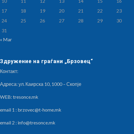
10
11
12
13
14
15
16
17
18
19
20
21
22
23
24
25
26
27
28
29
30
31
« Mar
Здружение на граѓани „Брзовец“
Контакт:
Адреса: ул. Каирска 10, 1000 – Скопје
WEB: tresonce.mk
email 1 :
brzovec@t-home.mk
email 2 :
info@tresonce.mk