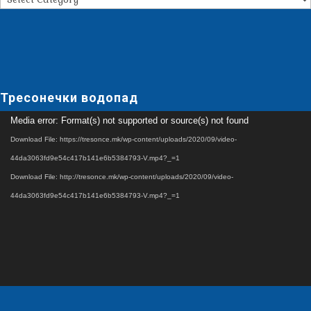
Тресонечки водопад
Video
Media error: Format(s) not supported or source(s) not found
Player
Download File: https://tresonce.mk/wp-content/uploads/2020/09/video-
44da3063fd9e54c417b141e6b5384793-V.mp4?_=1
Download File: http://tresonce.mk/wp-content/uploads/2020/09/video-
44da3063fd9e54c417b141e6b5384793-V.mp4?_=1