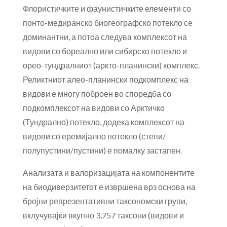
Флористичките и фаунистичките елементи со
понто-медиранско биогеографско потекло се
доминантни, а потоа следува комплексот на
видови со бореално или сибирско потекло и
орео-тундралниот (аркто-планински) комплекс.
Реликтниот алео-планински подкомплекс на
видови е многу поброен во споредба со
подкомплексот на видови со Арктичко
(Тундрално) потекло, додека комплексот на
видови со еремијално потекло (степи/
полупустини/пустини) е помалку застапен.
Анализата и валоризацијата на компонентите
на биодиверзитетот е извршена врз основа на
бројни репрезентативни таксономски групи,
вклучувајќи вкупно 3,757 таксони (видови и