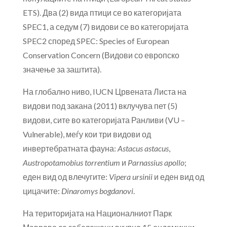
ETS). Два (2) вида птици се во категоријата
SPEC1, а седум (7) видови се во категоријата
SPEC2 според SPEC: Species of European
Conservation Concern (Видови со европско
значење за заштита).
На глобално ниво, IUCN Црвената Листа на
видови под закана (2011) вклучува пет (5)
видови, сите во категоријата Ранливи (VU –
Vulnerable), меѓу кои три видови од
инвертебратната фауна:
Astacus astacus
,
Austropotamobius torrentium
и
Parnassius apollo
;
еден вид од влечугите:
Vipera ursinii
и еден вид од
цицачите:
Dinaromys bogdanovi
.
На територијата на Националниот Парк