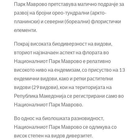
Парк Маврово претставува матично подрачје за
развој на бројни орео-тундрални (аркто-
планински) и северни (бореални) флористички
елементи.
Покрај високата биодиверзност на видови,
вториот најзначаен аспект на флората во
Националниот Парк Маврово е релативно
високото ниво на ендемизам, со присуство на 13
ендемични видови, како и ретки растителни
видови (29 видови), кои на територијата на
Република Македонија се регистрирани само во
Националниот Парк Маврово.
Во однос на биолошката разновидност,
Националниот Парк Маврово се одликува со
висок степен на видов диверзитет.