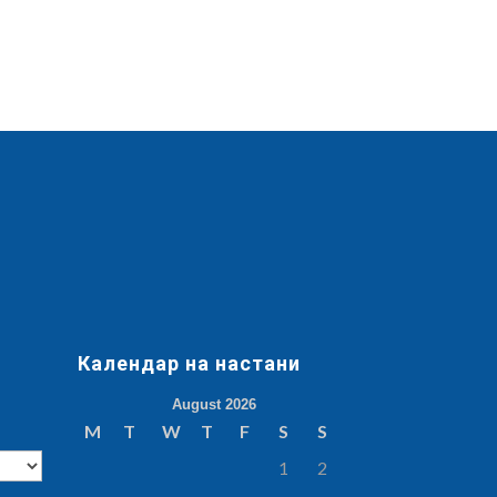
Календар на настани
August 2026
M
T
W
T
F
S
S
1
2