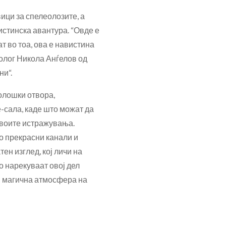
ици за спелеолозите, а
истинска авантура. “Овде е
ат во тоа, ова е навистина
олог Никола Анѓелов од
и“.
олошки отвора,
-сала, каде што можат да
своите истражувања.
о прекрасни канали и
ен изглед, кој личи на
го нарекуваат овој дел
 и магична атмосфера на