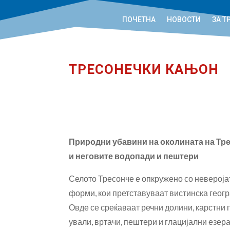
ПОЧЕТНА
НОВОСТИ
ЗА Т
ТРЕСОНЕЧКИ КАЊОН
Природни убавини на околината на Тр
и неговите водопади и пештери
Селото Тресонче е опкружено со неверој
форми, кои претставуваат вистинска геог
Овде се среќаваат речни долини, карстни 
ували, вртачи, пештери и глацијални езера,