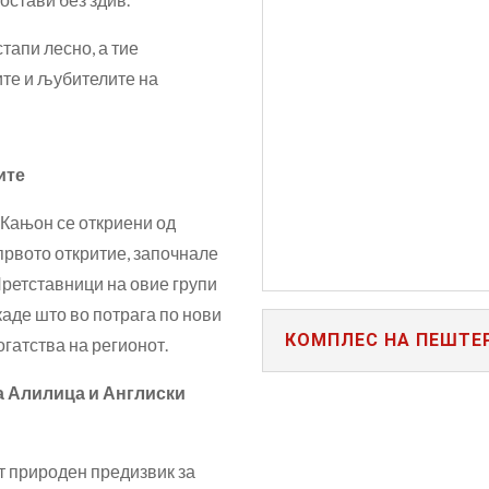
тапи лесно, а тие
ите и љубителите на
ПЕШТЕР
ите
 Кањон се откриени од
 првото откритие, започнале
Претставници на овие групи
каде што во потрага по нови
КОМПЛЕС НА ПЕШТЕ
гатства на регионот.
а Алилица и Англиски
т природен предизвик за