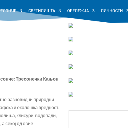
РЕСОНЧЕ
СВЕТИЛИШТА
ОБЕЛЕЖЈА
ЛИЧНОСТИ
есонче: Тресонечки Кањон
атно разновидни природни
рафска и еколошка вредност.
полиња, клисури, водопади,
 а секој од овие