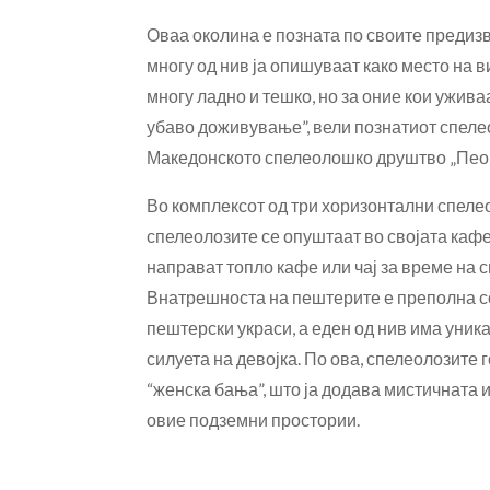
Оваа околина е позната по своите предизв
многу од нив ја опишуваат како место на в
многу ладно и тешко, но за оние кои ужива
убаво доживување”, вели познатиот спеле
Македонското спелеолошко друштво „Пеон
Во комплексот од три хоризонтални спеле
спелеолозите се опуштаат во својата кафе
направат топло кафе или чај за време на 
Внатрешноста на пештерите е преполна с
пештерски украси, а еден од нив има уникат
силуета на девојка. По ова, спелеолозите 
“женска бања”, што ја додава мистичната
овие подземни простории.