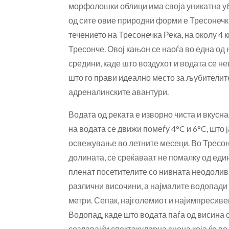
морфолошки облици има своја уникатна у
од сите овие природни форми е Тресонечки
течението на Тресонечка Река, на околу 4 
Тресонче. Овој кањон се наоѓа во една од
средини, каде што воздухот и водата се не
што го прави идеално место за љубителит
адреналинските авантури.
Водата од реката е изворно чиста и вкусн
на водата се движи помеѓу 4°C и 6°C, што 
освежување во летните месеци. Во Тресон
долината, се среќаваат не помалку од еди
пленат посетителите со нивната неодолив
различни височини, а најмалите водопади 
метри. Сепак, најголемиот и најимпресив
Водопад, каде што водата паѓа од висина 
создавајќи спектакуларна сцена која ќе ве 