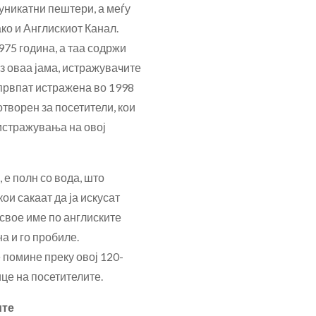
 уникатни пештери, а меѓу
ако и Англискиот Канал.
75 година, а таа содржи
з оваа јама, истражувачите
 првпат истражена во 1998
отворен за посетители, кои
 истражувања на овој
 е полн со вода, што
ои сакаат да ја искусат
свое име по англиските
а и го пробиле.
 помине преку овој 120-
ице на посетителите.
ите