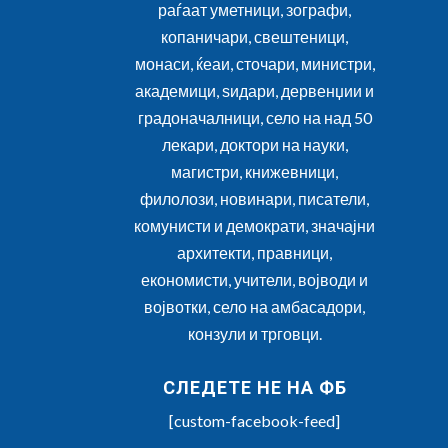
раѓаат уметници, зографи,
копаничари, свештеници,
монаси, ќеаи, сточари, министри,
академици, ѕидари, дервенџии и
градоначалници, село на над 50
лекари, доктори на науки,
магистри, книжевници,
филолози, новинари, писатели,
комунисти и демократи, значајни
архитекти, правници,
економисти, учители, војводи и
војвотки, село на амбасадори,
конзули и трговци.
СЛЕДЕТЕ НЕ НА ФБ
[custom-facebook-feed]