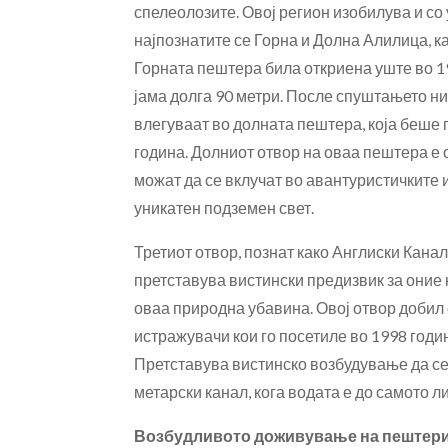
спелеолозите. Овој регион изобилува и со
најпознатите се Горна и Долна Алилица, к
Горната пештера била откриена уште во 19
јама долга 90 метри. После спуштањето ни
влегуваат во долната пештера, која беше
година. Долниот отвор на оваа пештера е 
можат да се вклучат во авантуристичките
уникатен подземен свет.
Третиот отвор, познат како Англиски Канал,
претставува вистински предизвик за оние к
оваа природна убавина. Овој отвор добил 
истражувачи кои го посетиле во 1998 годин
Претставува вистинско возбудување да се
метарски канал, кога водата е до самото л
Возбудливото доживување на пештер