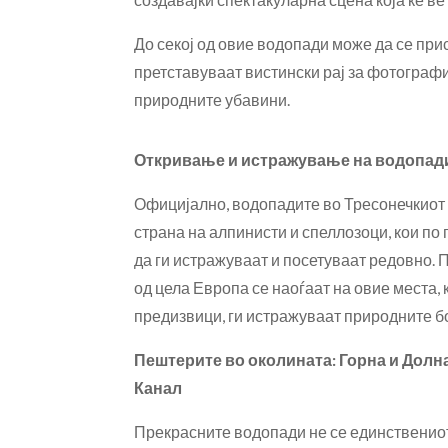
До секој од овие водопади може да се прис
претставуваат вистински рај за фотограф
природните убавини.
Откривање и истражување на водопад
Официјално, водопадите во Тресонечкиот
страна на алпинисти и спеллозоци, кои по
да ги истражуваат и посетуваат редовно. 
од цела Европа се наоѓаат на овие места, 
предизвици, ги истражуваат природните бо
Пештерите во околината: Горна и Долн
Канал
Прекрасните водопади не се единственио