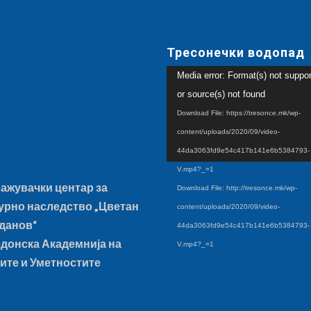
Тресонечки водопад
Video
Media error: Format(s) not suppo
Player
or source(s) not found
Download File: https://tresonce.mk/wp-
content/uploads/2020/09/video-
44da3063fd9e54c417b141e6b5384793-
V.mp4?_=1
ажувачки центар за
Download File: http://tresonce.mk/wp-
урно наследство „Цветан
content/uploads/2020/09/video-
данов“
44da3063fd9e54c417b141e6b5384793-
донска Академнија на
V.mp4?_=1
ите и Уметностите