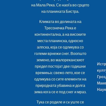
на Мала Река. Се наоѓа во срцето
на планината Бистра.
Климата во долината на
Тресонечка Река е
континентална, а на високите
места планинска, односно
алпска, која се одликува со
големи врнежи снег. Воопшто
земено, во малореканскиот
Истр
предел постојат две годишни
култ
времиња: свежо лето, кое се
Гроз
одликува со сите елементи на
Маке
природната убавина и долга
Наук
зима кога се е под снег и мраз.
Тука се родиле и сe уште се