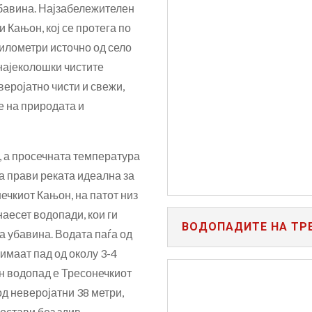
бавина. Најзабележителен
 Кањон, кој се протега по
километри источно од село
ВОДОПА
 најеколошки чистите
веројатно чисти и свежи,
е на природата и
а, а просечната температура
ја прави реката идеална за
ечкиот Кањон, на патот низ
наесет водопади, кои ги
ВОДОПАДИТЕ НА ТР
а убавина. Водата паѓа од
имаат пад од околу 3-4
ен водопад е Тресонечкиот
од неверојатни 38 метри,
остави без здив.