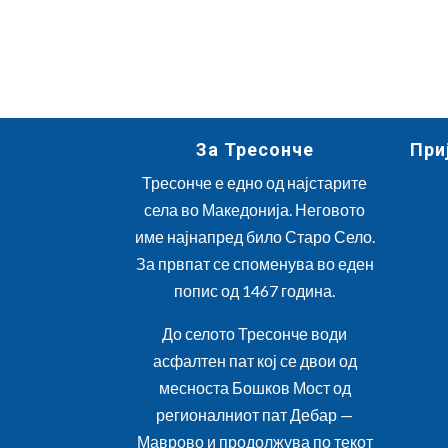
За Тресонче
При
Тресонче е едно од најстарите
села во Македонија. Неговото
име најнапред било Старо Село.
За првпат се споменува во еден
попис од 1467 година.
До селото Тресонче води
асфалтен пат кој се двои од
месноста Бошков Мост од
регионалниот пат Дебар —
Маврово и продолжува по текот