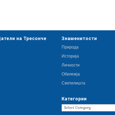
јатели на Тресонче
Знаменитости
Природа
Историја
Личности
Обележја
Светилишта
Категории
Категории