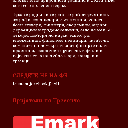
елементи на природната убавина и долга зима
кога се е под снег и мраз.
Тука се родиле и сe уште се раѓаат уметници,
зографи, копаничари, свештеници, монаси,
ќеаи, сточари, министри, академици, ѕидари,
дервенџии и градоначалници, село на над 50
лекари, доктори на науки, магистри,
книжевници, филолози, новинари, писатели,
комунисти и демократи, значајни архитекти,
правници, економисти, учители, војводи и
војвотки, село на амбасадори, конзули и
трговци.
СЛЕДЕТЕ НЕ НА ФБ
[custom-facebook-feed]
Пријатели на Тресонче