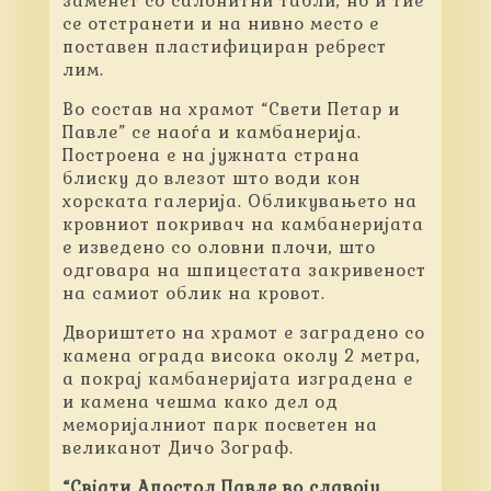
заменет со салонитни табли, но и тие
се отстранети и на нивно место е
поставен пластифициран ребрест
лим.
Во состав на храмот “Свети Петар и
Павле” се наоѓа и камбанерија.
Построена е на јужната страна
блиску до влезот што води кон
хорската галерија. Обликувањето на
кровниот покривач на камбанеријата
е изведено со оловни плочи, што
одговара на шпицестата закривеност
на самиот облик на кровот.
Двориштето на храмот е заградено со
камена ограда висока околу 2 метра,
а покрај камбанеријата изградена е
и камена чешма како дел од
меморијалниот парк посветен на
великанот Дичо Зограф.
“Свјати Апостол Павле во славоју