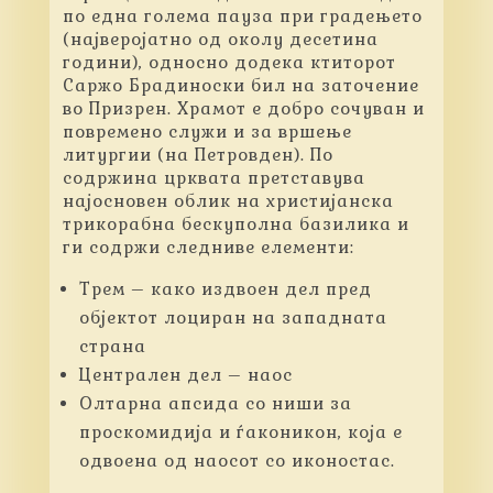
по една голема пауза при градењето
(најверојатно од околу десетина
години), односно додека ктиторот
Саржо Брадиноски бил на заточение
во Призрен. Храмот е добро сочуван и
повремено служи и за вршење
литургии (на Петровден). По
содржина црквата претставува
најосновен облик на христијанска
трикорабна бескуполна базилика и
ги содржи следниве елементи:
Трем – како издвоен дел пред
објектот лоциран на западната
страна
Централен дел – наос
Олтарна апсида со ниши за
проскомидија и ѓаконикон, која е
одвоена од наосот со иконостас.