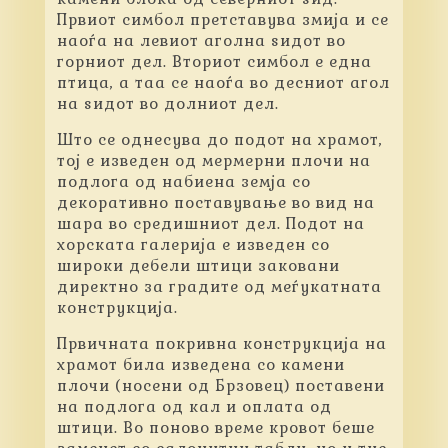
Првиот симбол претставува змија и се
наоѓа на левиот аголна ѕидот во
горниот дел. Вториот симбол е една
птица, а таа се наоѓа во десниот агол
на ѕидот во долниот дел.
Што се однесува до подот на храмот,
тој е изведен од мермерни плочи на
подлога од набиена земја со
декоративно поставување во вид на
шара во средишниот дел. Подот на
хорската галерија е изведен со
широки дебели штици заковани
директно за градите од меѓукатната
конструкција.
Првичната покривна конструкција на
храмот била изведена со камени
плочи (носени од Брзовец) поставени
на подлога од кал и оплата од
штици. Во поново време кровот беше