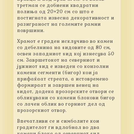
третман се добиени квадратни
полиња од 20×20 см со што е
постигната извесна декоративност и
разиграност на големите рамни
површини.
Храмот е граден исклучиво во камен
со дебелнина на ѕидовите од 80 см,
освен западниот ѕид кој изнесува 50
см. Завршетокот на северниот и
јужниот ѕид е изведен со конзолни
камени сегменти (бигор) кои ја
прифаќаат стреата, а истовремено
формираат и завршен венец на
ѕидот, додека прозорските отвори се
обликувани со камени блокови бигор
со лачен облик во горниот дел од
прозорскиот отвор.
Впечатливи се и симболите кои
градителот ги вдлабнал во два
камени блока од северниот ѕид.