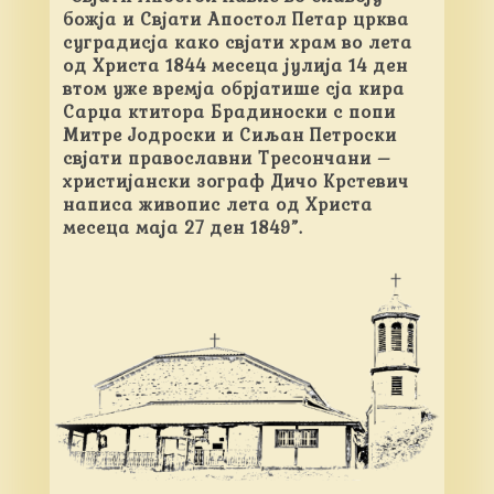
божја и Свјати Апостол Петар црква
суградисја како свјати храм во лета
од Христа 1844 месеца јулија 14 ден
втом уже времја обрјатише сја кира
Сарџа ктитора Брадиноски с попи
Митре Јодроски и Сиљан Петроски
свјати православни Тресончани –
христијански зограф Дичо Крстевич
написа живопис лета од Христа
месеца маја 27 ден 1849”.