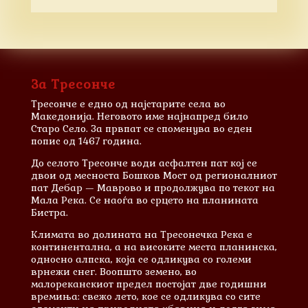
За Тресонче
Тресонче е едно од најстарите села во
Македонија. Неговото име најнапред било
Старо Село. За првпат се споменува во еден
попис од 1467 година.
До селото Тресонче води асфалтен пат кој се
двои од месноста Бошков Мост од регионалниот
пат Дебар — Маврово и продолжува по текот на
Мала Река. Се наоѓа во срцето на планината
Бистра.
Климата во долината на Тресонечка Река е
континентална, а на високите места планинска,
односно алпска, која се одликува со големи
врнежи снег. Воопшто земено, во
малореканскиот предел постојат две годишни
времиња: свежо лето, кое се одликува со сите