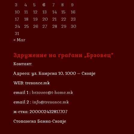
3
4
5
6
7
8
9
10
11
12
13
14
15
16
17
18
19
20
21
22
23
24
25
26
27
28
29
30
31
« Mar
Здружение на граѓани „Брзовец“
Контакт:
Адреса: ул. Каирска 10, 1000 – Скопје
WEB: tresonce.mk
email 1 :
brzovec@t-home.mk
email 2 :
info@tresonce.mk
ж-стка: 200002432817707
Стопанска Банка-Скопје