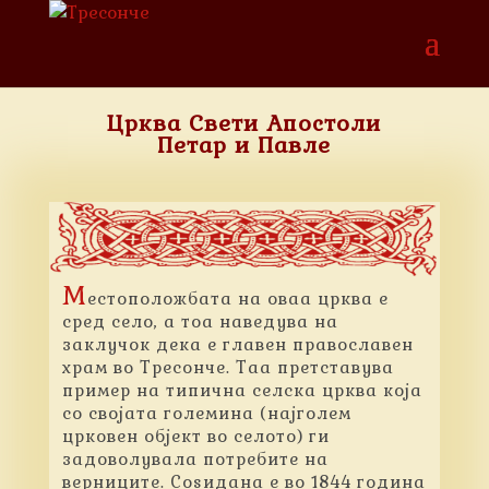
Црква Свети Апостоли
Петар и Павле
М
естоположбата на оваа црква е
сред село, а тоа наведува на
заклучок дека е главен православен
храм во Тресонче. Таа претставува
пример на типична селска црква која
со својата големина (најголем
црковен објект во селото) ги
задоволувала потребите на
верниците. Соѕидана е во 1844 година