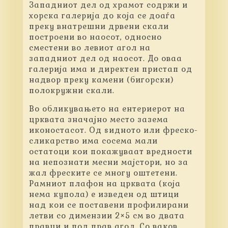
Западниот дел од храмот содржи и
хорска галерија до која се доаѓа
преку внатрешни дрвени скали
построени во наосот, односно
сместени во левиот агол на
западниот дел од наосот. До оваа
галерија има и директен пристап од
надвор преку камени (бигорски)
полокружни скали.
Во обликувањето на ентериерот на
црквата значајно место зазема
иконостасот. Од ѕидното или фреско-
сликарство има сосема мали
остатоци кои покажуваат вредности
на непознати месни мајстори, но за
жал фреските се многу оштетени.
Рамниот плафон на црквата (која
нема купола) е изведен од штици
над кои се поставени профилирани
летви со димензии 2×5 см во двата
правци и под прав агол. Со ваков