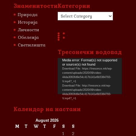
Знаменитости
Категории
Категории
Природа
Историја
Личности
Обележја
Светилишта
Тресонечки водопад
Video
Media error: Format(s) not supported
or source(s) not found
Player
Download File: https://tresonce.mk/wp-
content/uploads/2020/09/video-
44da3063fd9e54c417b141e6b5384793-
V.mp4?_=1
Download File: http://tresonce.mk/wp-
content/uploads/2020/09/video-
44da3063fd9e54c417b141e6b5384793-
V.mp4?_=1
Календар на настани
August 2026
M
T
W
T
F
S
S
1
2