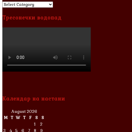
Категории
Тресонечки водопад
Календар на настани
August 2026
M
T
W
T
F
S
S
1
2
3
4
5
6
7
8
9