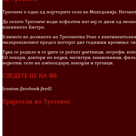
Тресонче е едно од најстарите села во Македонија. Неговот
До селото Тресонче води асфалтен пат кој се двои од месн
планината Бистра.
Климата во долината на Тресонечка Река е континентална, 
малореканскиот предел постојат две годишни времиња: свеж
Тука се родиле и сe уште се раѓаат уметници, зографи, к
50 лекари, доктори на науки, магистри, книжевници, филол
војвотки, село на амбасадори, конзули и трговци.
СЛЕДЕТЕ НЕ НА ФБ
[custom-facebook-feed]
Пријатели на Тресонче