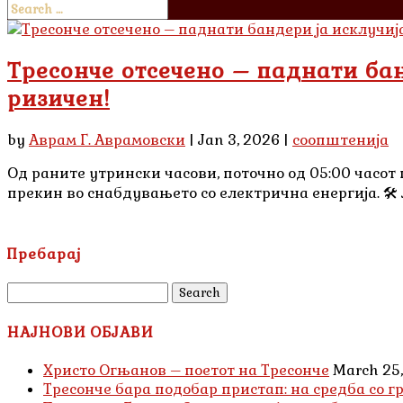
Тресонче отсечено – паднати бан
ризичен!
by
Аврам Г. Аврамовски
|
Jan 3, 2026
|
соопштенија
Од раните утрински часови, поточно од 05:00 часот 
прекин во снабдувањето со електрична енергија. 🛠
Пребарај
Search
for:
НАЈНОВИ ОБЈАВИ
Христо Огњанов – поетот на Тресонче
March 25
Тресонче бара подобар пристап: на средба с