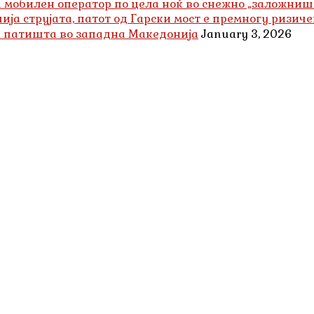
а мобилен оператор по цела ноќ во снежно „заложниш
ија струјата, патот од Гарски мост е премногу ризиче
 патишта во западна Македонија
January 3, 2026