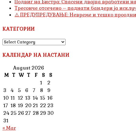
Подвиг на Бистра: Спасени двајца вработени н
Тресонче отсечено – паднати бандери ја исклуч
⚠️ ПРЕДУПРЕДУВАЊЕ: Невреме и тешко проодни
КАТЕГОРИИ
КАТЕГОРИИ
КАЛЕНДАР НА НАСТАНИ
August 2026
M
T
W
T
F
S
S
1
2
3
4
5
6
7
8
9
10
11
12
13
14
15
16
17
18
19
20
21
22
23
24
25
26
27
28
29
30
31
« Mar