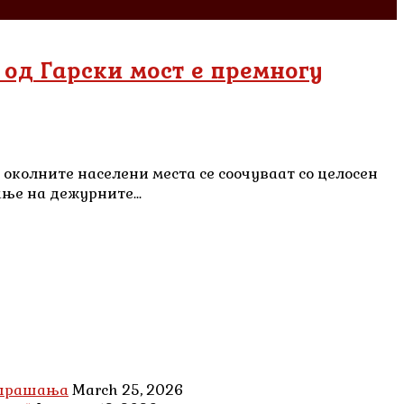
 од Гарски мост е премногу
и околните населени места се соочуваат со целосен
ње на дежурните...
и прашања
March 25, 2026