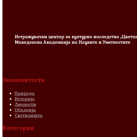
Истражувачки центар за културно наследство „Цвета
Македонска Академнија на Науките и Уметностите
Знаменитости
Природа
Историја
Личности
Обележја
Светилишта
Категории