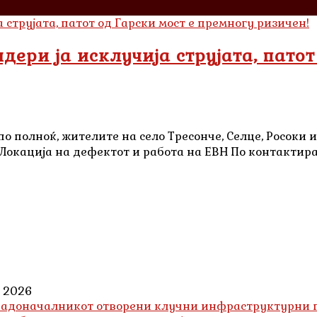
дери ја исклучија струјата, патот
по полноќ, жителите на село Тресонче, Селце, Росоки 
 Локација на дефектот и работа на ЕВН По контактира
, 2026
о градоначалникот отворени клучни инфраструктурн