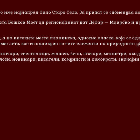
о име најнапред било Старо Село. За првпат се споменува во
оста Бошков Мост од регионалниот пат Дебар — Маврово и пр
а на високите места планинска, односно алпска, која се одл
о лето, кое се одликува со сите елементи на природната уб
опаничари, свештеници, монаси, ќеаи, сточари, министри, ак
ози, новинари, писатели, комунисти и демократи, значајни 