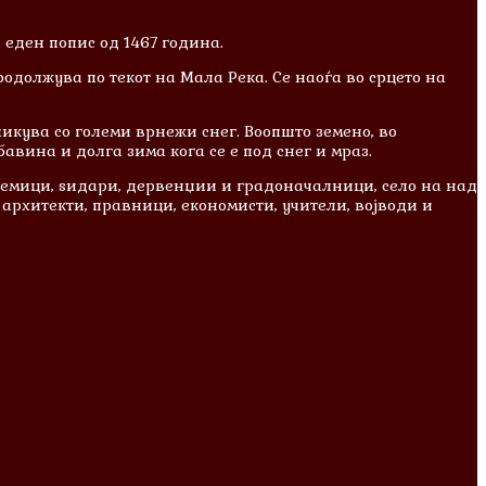
 еден попис од 1467 година.
одолжува по текот на Мала Река. Се наоѓа во срцето на
икува со големи врнежи снег. Воопшто земено, во
авина и долга зима кога се е под снег и мраз.
адемици, ѕидари, дервенџии и градоначалници, село на над
архитекти, правници, економисти, учители, војводи и