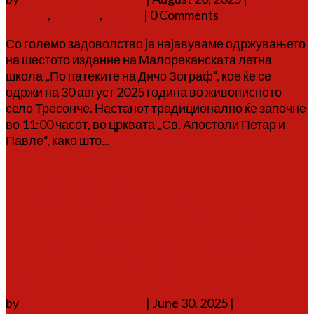
зограф
,
настани
,
школа
| 0 Comments
Со големо задоволство ја најавуваме одржувањето
на шестото издание на Малореканската летна
школа „По патеките на Дичо Зограф“, кое ќе се
одржи на 30 август 2025 година во живописното
село Тресонче. Настанот традиционално ќе започне
во 11:00 часот, во црквата „Св. Апостоли Петар и
Павле“, како што...
Повеќе
Забрана за движење во
шумите од 1 јули до 31
август поради зголемен
ризик од пожари
by
Аврам Г. Аврамовски
|
June 30, 2025
|