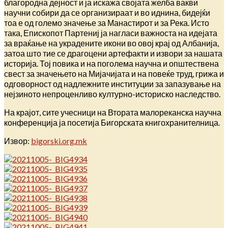
благородна дејност и ја искажа својата желба вакви
научни собири да се организираат и во иднина, бидејќи
тоа е од големо значење за Манастирот и за Река. Исто
така, Епископот Партениј ја нагласи важноста на идејата
за враќање на украдените икони во овој крај од Албанија,
затоа што тие се драгоцени артефакти и извори за нашата
историја. Тој повика и на поголема научна и општествена
свест за значењето на Мијачијата и на повеќе труд, грижа и
одговорност од надлежните институции за запазување на
нејзиното непроценливо културно-историско наследство.
На крајот, сите учесници на Втората малореканска научна
конференција ја посетија Бигорската книгохранителница.
Извор:
bigorski.org.mk