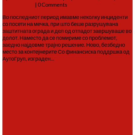
соопштенија
| 0 Comments
Во последниот период имавме неколку инциденти
со посети на мечка, при што беше разрушувана
заштитната ограда и дел од отпадот завршуваше во
долот. Наместо да се помириме со проблемот,
заедно најдовме трајно решение. Ново, безбедно
место за контејнерите Со финансиска поддршка од
АутоГруп, изграден...
Повеќе
Заврши шестата
Малореканска летна школа
„По патеките на Дичо
Зограф“ (30 август – 4
септември 2025)