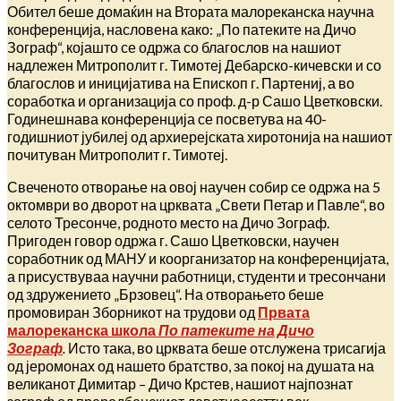
Обител беше домаќин на Втората малореканска научна
конференција, насловена како: „По патеките на Дичо
Зограф“, којашто се одржа со благослов на нашиот
надлежен Митрополит г. Тимотеј Дебарско-кичевски и со
благослов и иницијатива на Епископ г. Партениј, а во
соработка и организација со проф. д-р Сашо Цветковски.
Годинешнава конференција се посветува на 40-
годишниот јубилеј од архиерејската хиротонија на нашиот
почитуван Митрополит г. Тимотеј.
Свеченото отворање на овој научен собир се одржа на 5
октомври во дворот на црквата „Свети Петар и Павле“, во
селото Тресонче, родното место на Дичо Зограф.
Пригоден говор одржа г. Сашо Цветковски, научен
соработник од МАНУ и коорганизатор на конференцијата,
а присуствуваа научни работници, студенти и тресончани
од здружението „Брзовец“. На отворањето беше
промовиран Зборникот на трудови од
Првата
малореканска школа
По патеките на Дичо
Зограф
.
Исто така, во црквата беше отслужена трисагија
од јеромонах од нашето братство, за покој на душата на
великанот Димитар – Дичо Крстев, нашиот најпознат