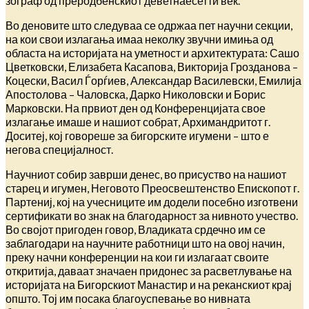
зограф од преродбенскиот деветнаесетти век.
Во деновите што следуваа се одржаа пет научни секции,
на кои свои излагања имаа неколку звучни имиња од
областа на историјата на уметност и архитектурата: Сашо
Цветковски, Елизабета Касапова, Викторија Грозданова –
Коцески, Васил Ѓорѓиев, Александар Василевски, Емилија
Апостолова – Чаловска, Дарко Николовски и Борис
Марковски. На првиот ден од Конференцијата свое
излагање имаше и нашиот собрат, Архимандритот г.
Доситеј, кој говореше за бигорските игумени – што е
негова специјалност.
Научниот собир заврши денес, во присуство на нашиот
старец и игумен, Неговото Преосвештенство Епископот г.
Партениј, кој на учесниците им додели посебно изготвени
сертификати во знак на благодарност за нивното учество.
Во својот пригоден говор, Владиката срдечно им се
заблагодари на научните работници што на овој начин,
преку начни конференции на кои ги излагаат своите
откритија, даваат значаен придонес за расветлување на
историјата на Бигорскиот Манастир и на реканскиот крај
општо. Тој им посака благоуспевање во нивната