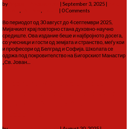
by
Аврам Г. Аврамовски
|
September 3, 2025
|
дичо
зограф
,
настани
,
школа
| 0 Comments
Во периодот од 30 август до 4 септември 2025,
Мијачкиот крај повторно стана духовно-научно
средиште. Ова издание беше и најбројното досега,
со учесници и гости од земјата и странство, меѓу кои
и професори од Белград и Софија. Школата се
одржа под покровителство на Бигорскиот Манастир
„Св. Јован...
Повеќе
Шестата Малореканска
летна школа „По патеките
на Дичо Зограф“ во
Тресонче
by
Аврам Г. Аврамовски
|
August 20, 2025
|
дичо