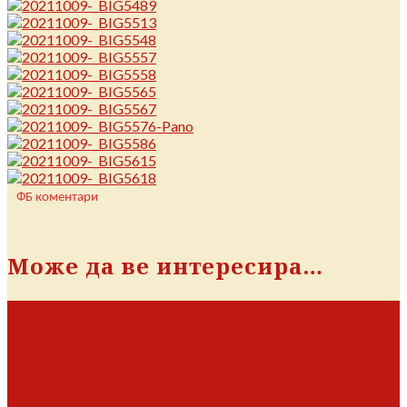
ФБ коментари
Може да ве интересира…
Тресонче бара подобар
пристап: на средба со
градоначалникот отворени