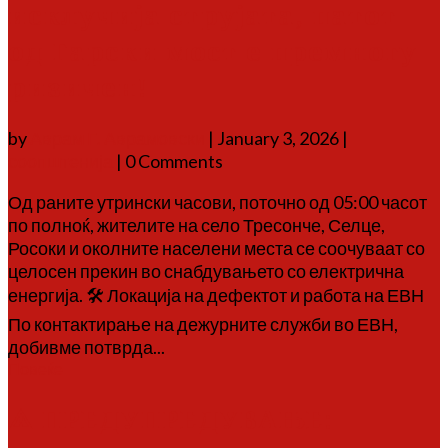
исклучија струјата, патот
од Гарски мост е премногу
ризичен!
by
Аврам Г. Аврамовски
|
January 3, 2026
|
соопштенија
| 0 Comments
Од раните утрински часови, поточно од 05:00 часот
по полноќ, жителите на село Тресонче, Селце,
Росоки и околните населени места се соочуваат со
целосен прекин во снабдувањето со електрична
енергија. 🛠 Локација на дефектот и работа на ЕВН
По контактирање на дежурните служби во ЕВН,
добивме потврда...
Повеќе
⚠️ ПРЕДУПРЕДУВАЊЕ: