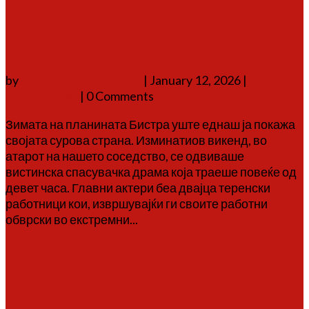
ноќ во снежно
„заложништво“
by
Аврам Г. Аврамовски
|
January 12, 2026
|
соопштенија
| 0 Comments
Зимата на планината Бистра уште еднаш ја покажа
својата сурова страна. Изминатиов викенд, во
атарот на нашето соседство, се одвиваше
вистинска спасувачка драма која траеше повеќе од
девет часа. Главни актери беа двајца теренски
работници кои, извршувајќи ги своите работни
обврски во екстремни...
Повеќе
Тресонче отсечено –
паднати бандери ја