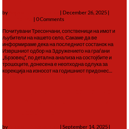
by
Аврам Г. Аврамовски
|
December 26, 2025
|
соопштенија
| 0 Comments
Почитувани Тресончани, сопственици на имот и
љубители на нашето село, Сакаме да ве
информираме дека на последниот состанок на
Извршниот одбор на Здружението на граѓани
„Брзовец“, по детална анализа на состојбите и
трошоците, донесена е неопходна одлука за
корекција на износот на годишниот придонес...
Повеќе
Од инцидент до решение:
нов објект за контејнерите
во Тресонче
by
Аврам Г. Аврамовски
|
September 14, 2025
|