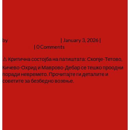
Невреме и тешко проодни
патишта во западна
Македонија
by
Аврам Г. Аврамовски
|
January 3, 2026
|
соопштенија
| 0 Comments
⚠️ Критична состојба на патиштата: Скопје-Тетово,
Кичево-Охрид и Маврово-Дебар се тешко проодни
поради невремето. Прочитајте ги деталите и
советите за безбедно возење.
Повеќе
Известување за корекција
на придонесот за вода и
комуналии