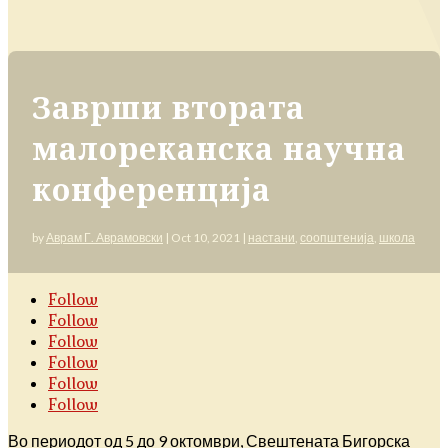
Заврши втората
малореканска научна
конференција
by
Аврам Г. Аврамовски
|
Oct 10, 2021
|
настани
,
соопштенија
,
школа
Follow
Follow
Follow
Follow
Follow
Follow
Во периодот од 5 до 9 октомври, Свештената Бигорска