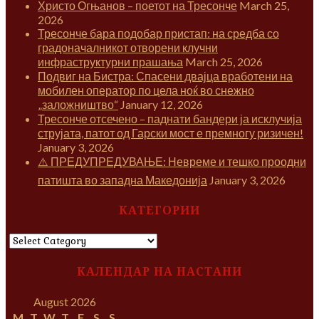
Христо Огњанов – поетот на Тресонче
March 25,
2026
Тресонче бара подобар пристап: на средба со
градоначалникот отворени клучни
инфраструктурни прашања
March 25, 2026
Подвиг на Бистра: Спасени двајца вработени на
мобилен оператор по цела ноќ во снежно
„заложништво“
January 12, 2026
Тресонче отсечено – паднати бандери ја исклучија
струјата, патот од Гарски мост е премногу ризичен!
January 3, 2026
⚠️ ПРЕДУПРЕДУВАЊЕ: Невреме и тешко проодни
патишта во западна Македонија
January 3, 2026
КАТЕГОРИИ
КАТЕГОРИИ
КАЛЕНДАР НА НАСТАНИ
August 2026
M
T
W
T
F
S
S