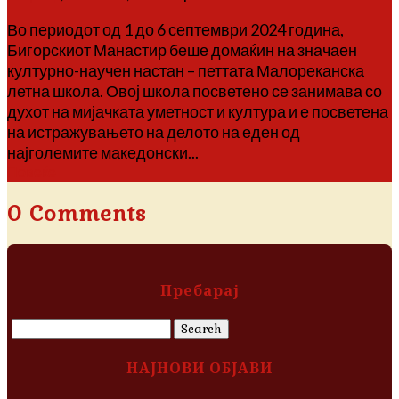
Во периодот од 1 до 6 септември 2024 година,
Бигорскиот Манастир беше домаќин на значаен
културно-научен настан – петтата Малореканска
летна школа. Овој школа посветено се занимава со
духот на мијачката уметност и култура и е посветена
на истражувањето на делото на еден од
најголемите македонски...
Повеќе
0 Comments
Пребарај
Search
for:
НАЈНОВИ ОБЈАВИ