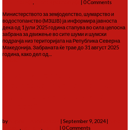
соопштенија
,
спорт и рекреација
| 0 Comments
Министерството за земјоделство, шумарство и
водостопанство (МЗШВ) ја информира јавноста
дека од 1 јули 2025 година стапува во сила целосна
забрана за движење во сите шуми и шумски
подрачја низ територијата на Република Северна
Македонија. Забраната ќе трае до 31 август 2025
година, како дел од...
Повеќе
Заврши петтата
Малореканска летна школа
– „По патеките на Дичо
Зограф“
by
Аврам Г. Аврамовски
|
September 9, 2024
|
дичо
зограф
,
настани
,
школа
| 0 Comments