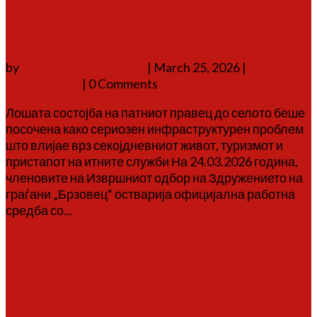
клучни инфраструктурни
прашања
by
Аврам Г. Аврамовски
|
March 25, 2026
|
соопштенија
| 0 Comments
Лошата состојба на патниот правец до селото беше
посочена како сериозен инфраструктурен проблем
што влијае врз секојдневниот живот, туризмот и
пристапот на итните служби На 24.03.2026 година,
членовите на Извршниот одбор на Здружението на
граѓани „Брзовец“ остварија официјална работна
средба со...
Повеќе
Подвиг на Бистра: Спасени
двајца вработени на
мобилен оператор по цела