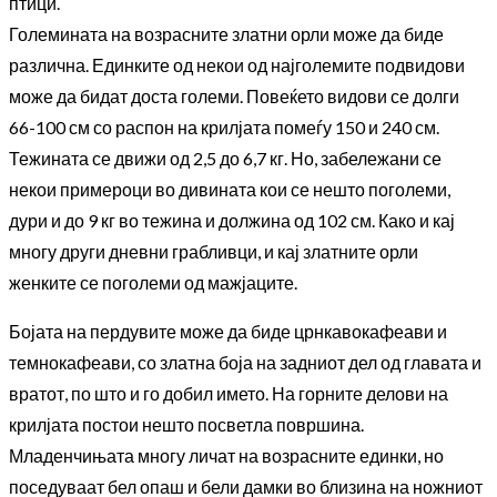
птици.
Големината на возрасните златни орли може да биде
различна. Единките од некои од најголемите подвидови
може да бидат доста големи. Повеќето видови се долги
66-100 см со распон на крилјата помеѓу 150 и 240 см.
Тежината се движи од 2,5 до 6,7 кг. Но, забележани се
некои примероци во дивината кои се нешто поголеми,
дури и до 9 кг во тежина и должина од 102 см. Како и кај
многу други дневни грабливци, и кај златните орли
женките се поголеми од мажјаците.
Бојата на пердувите може да биде црнкавокафеави и
темнокафеави, со златна боја на задниот дел од главата и
вратот, по што и го добил името. На горните делови на
крилјата постои нешто посветла површина.
Младенчињата многу личат на возрасните единки, но
поседуваат бел опаш и бели дамки во близина на ножниот