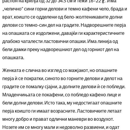
распон на крилја од 32 до 34.5 см и тежи 16–22 g . Има
„челично“ сини горни делови и темно кафени чело, брада и
врат, коишто се одделени од бело-жолтеникавите долни
делови со темно-син дел на градите. Надворешните перја
на опашката се издолжени, давајќи ги карактеристичните
длабоко чаталести ластовични опашки. Има линија од
бели дамки преку надворешниот дел од горниот дел на
опашката.
Женката е слична во изглед со мажјакот, но опашните
перја ѝ се пократки, синото во горните делови и делот на
градите се помалку сјајни, а долните делови ѝ се побледи.
Младенчињата се покафени, со побледо кафено лице и
бели долни делови. Исто така, му недостигаат опашните
перја коишто ги имаат возрасните. Ластовичките летаат
многу добро и прават одлични маневри во воздухот.
Нозете им се многу мали и недоволно развиени, и одат