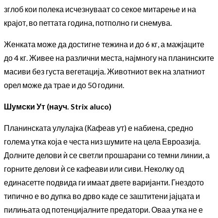
зглоб кои полека исчезнуваат со секое митарење и на
крајот, во петтата година, потполно ги снемува.
Женката може да достигне тежина и до 6 кг, а мажјаците
до 4 кг. Живее на различни места, најмногу на планинските
масиви без густа вегетација. Животниот век на златниот
орел може да трае и до 50 години.
Шумски Ут (науч. Strix aluco)
Планинската улулајка (Кафеав ут) е набиена, средно
голема утка која е честа низ шумите на цела Евроазија.
Долните делови ѝ се светли прошарани со темни линии, а
горните делови ѝ се кафеави или сиви. Неколку од
единасетте подвида ги имаат двете варијанти. Гнездото
типично е во дупка во дрво каде се заштитени јајцата и
пилињата од потенцијалните предатори. Оваа утка не е