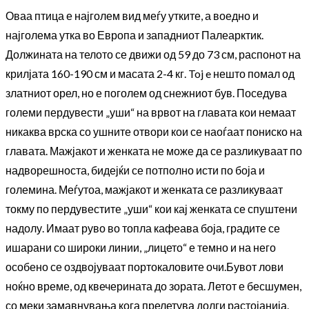
Оваа птица е најголем вид меѓу утките, а воедно и
најголема утка во Европа и западниот Палеарктик.
Должината на телото се движи од 59 до 73 см, распонот на
крилјата 160-190 см и масата 2-4 кг. Toj e нешто помал од
златниот орел, но е поголем од снежниот був. Поседува
големи пердувести „уши“ на врвот на главата кои немаат
никаква врска со ушните отвори кои се наоѓаат пониско на
главата. Мажјакот и женката не може да се разликуваат по
надворешноста, бидејќи се потполно исти по боја и
големина. Меѓутоа, мажјакот и женката се разликуваат
токму по пердувестите „уши“ кои кај женката се спуштени
надолу. Имаат руво во топла кафеава боја, градите се
ишарани со широки линии, „лицето“ е темно и на него
особено се оздвојуваат портокаловите очи.Бувот лови
ноќно време, од квечерината до зората. Летот е бесшумен,
со меки замавнувања кога прелетува долги растојанија.