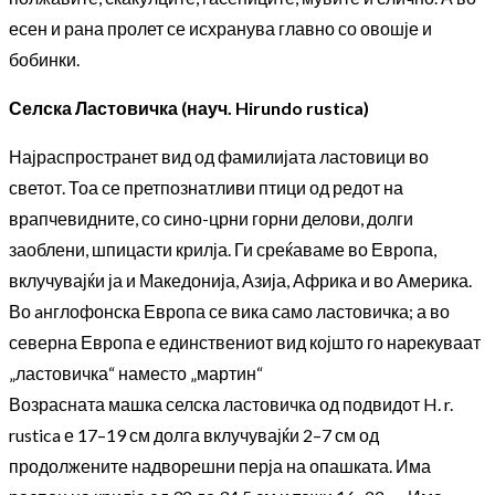
есен и рана пролет се исхранува главно со овошје и
бобинки.
Селска Ластовичка (науч. Hirundo rustica)
Најраспространет вид од фамилијата ластовици во
светот. Тоа се претпознатливи птици од редот на
врапчевидните, со сино-црни горни делови, долги
заоблени, шпицасти крилја. Ги среќаваме во Европа,
вклучувајќи ја и Македонија, Азија, Африка и во Америка.
Во aнглофонска Европа се вика само ластовичка; а во
северна Европа е единствениот вид којшто го нарекуваат
„ластовичка“ наместо „мартин“
Возрасната машка селска ластовичка од подвидот H. r.
rustica е 17–19 см долга вклучувајќи 2–7 см од
продолжените надворешни перја на опашката. Има