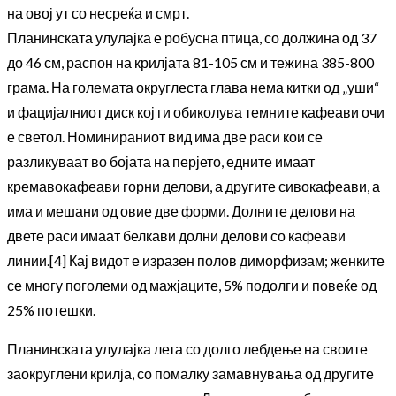
на овој ут со несреќа и смрт.
Планинската улулајка е робусна птица, со должина од 37
до 46 см, распон на крилјата 81-105 см и тежина 385-800
грама. На големата округлеста глава нема китки од „уши“
и фацијалниот диск кој ги обиколува темните кафеави очи
е светол. Номинираниот вид има две раси кои се
разликуваат во бојата на перјето, едните имаат
кремавокафеави горни делови, а другите сивокафеави, а
има и мешани од овие две форми. Долните делови на
двете раси имаат белкави долни делови со кафеави
линии.[4] Кај видот е изразен полов диморфизам; женките
се многу поголеми од мажјаците, 5% подолги и повеќе од
25% потешки.
Планинската улулајка лета со долго лебдење на своите
заокруглени крилја, со помалку замавнувања од другите