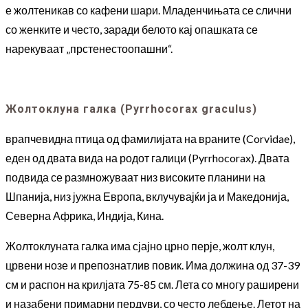
е жолтеникав со кафени шари. Младенчињата се слични
со женките и често, заради белото кај опашката се
нарекуваат „прстенестоопашни“.
Жолтоклуна галка (Pyrrhocorax graculus)
врапчевидна птица од фамилијата на враните (Corvidae),
еден од двата вида на родот галици (Pyrrhocorax). Двата
подвида се размножуваат низ високите планини на
Шпанија, низ јужна Европа, вклучувајќи ја и Македонија,
Северна Африка, Индија, Кина.
Жолтоклуната галка има сјајно црно перје, жолт клун,
црвени нозе и препознатлив повик. Има должина од 37-39
см и распон на крилјата 75-85 см. Лета со многу раширени
и назабени примарни пердуви, со често лебдење. Летот на