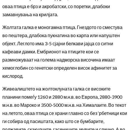
оваа птица е брз и акробатски, со поретки, длабоки
замавнувања на крилјата.
Жолтата галка е моногамна птица. Гнездото го сместува
во пештера, длабока пукнатина во карпа или напуштен
објект. Леглото има 3-5 сјајни белкави јајца со ситни
кафеави дамки. Ембрионот на птиците кои се
размножуваат на голема надморска височина имаат
хемоглобин со генетски определен висок афинитет за
кислород.
Живеалиштето на жолтоклуната галка се високите
планини помеѓу 1260 и 2880 м.н.в. во Европа, 2880-3900
м.н.в. во Мароко и 3500-5000 м.н.в. на Хималаите. Во текот
на летото, оваа птица се храни главно со без ‘рбетници кои
ги собира од пасиштата, како што се бумбарите,
полжавите, скакулците, гасениците, мувите и слично. А во