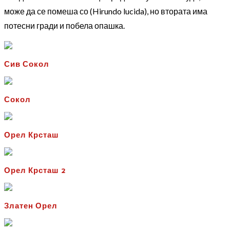
може да се помеша со (Hirundo lucida), но втората има
потесни гради и побела опашка.
Сив Сокол
Сокол
Орел Крсташ
Орел Крсташ 2
Златен Орел