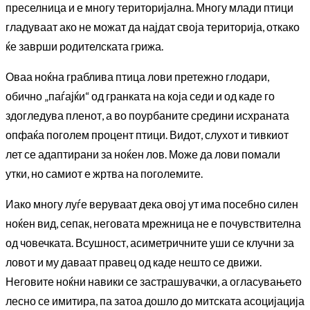
преселница и е многу територијална. Многу млади птици
гладуваат ако не можат да најдат своја територија, откако
ќе заврши родителската грижа.
Оваа ноќна граблива птица лови претежно глодари,
обично „паѓајќи“ од гранката на која седи и од каде го
здогледува пленот, а во поурбаните средини исхраната
опфаќа поголем процент птици. Видот, слухот и тивкиот
лет се адаптирани за ноќен лов. Може да лови помали
утки, но самиот е жртва на поголемите.
Иако многу луѓе веруваат дека овој ут има посебно силен
ноќен вид, сепак, неговата мрежница не е почувствителна
од човечката. Всушност, асиметричните уши се клучни за
ловот и му даваат правец од каде нешто се движи.
Неговите ноќни навики се застрашувачки, а огласувањето
лесно се имитира, па затоа дошло до митската асоцијација