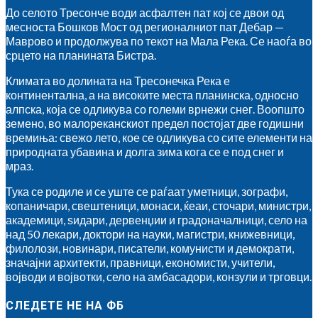
До селото Тресонче води асфалтен пат кој се двои од
месноста Бошков Мост од регионалниот пат Дебар —
Маврово и продолжува по текот на Мала Река. Се наоѓа во
срцето на планината Бистра.
Климата во долината на Тресонечка Река е
континентална, а на високите места планинска, односно
алпска, која се одликува со големи врнежи снег. Воопшто
земено, во малореканскиот предел постојат две годишни
времиња: свежо лето, кое се одликува со сите елементи на
природната убавина и долга зима кога се е под снег и
мраз.
Тука се родиле и сe уште се раѓаат уметници, зографи,
копаничари, свештеници, монаси, ќеаи, сточари, министри,
академици, ѕидари, дервенџии и градоначалници, село на
над 50 лекари, доктори на науки, магистри, книжевници,
филолози, новинари, писатели, комунисти и демократи,
значајни архитекти, правници, економисти, учители,
војводи и војвотки, село на амбасадори, конзули и трговци.
СЛЕДЕТЕ НЕ НА ФБ