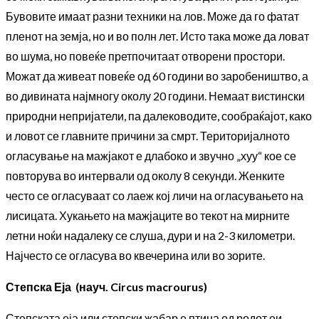
Бувовите имаат разни техники на лов. Може да го фатат
пленот на земја, но и во полн лет. Исто така може да ловат
во шума, но повеќе претпочитаат отворени простори.
Можат да живеат повеќе од 60 години во заробеништво, а
во дивината најмногу околу 20 години. Немаат вистински
природни непријатели, па далеководите, сообраќајот, како
и ловот се главните причини за смрт. Територијалното
огласување на мажјакот е длабоко и звучно „хуу“ кое се
повторува во интервали од околу 8 секунди. Женките
често се огласуваат со лаеж кој личи на огласувањето на
лисицата. Хукањето на мажјаците во текот на мирните
летни ноќи надалеку се слуша, дури и на 2-3 километри.
Најчесто се огласува во квечерина или во зорите.
Степска Еја (науч. Circus macrourus)
Степската еја или степски жабар е птица од родот еи