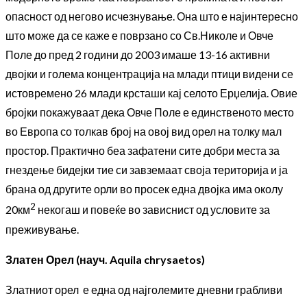
опасност од негово исчезнување. Она што е најинтересно
што може да се каже е поврзано со Св.Николе и Овче
Поле до пред 2 години до 2003 имаше 13-16 активни
двојки и голема концентрација на млади птици видени се
истовремено 26 млади крсташи кај селото Ерџелија. Овие
бројки покажуваат дека Овче Поле е единственото место
во Европа со толкав број на овој вид орел на толку мал
простор. Практично беа зафатени сите добри места за
гнездење бидејки тие си завземаат своја територија и ја
брана од другите орли во просек една двојка има околу
2
20км
некогаш и повеќе во зависнист од условите за
преживување.
Златен Орел (науч. Aquila chrysaetos)
Златниот орел е една од најголемите дневни грабливи