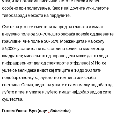
утки, и на поголеми височини. Летот е тежок и бавен,
особено при полетување. Како и кај другите утки, летот е
тивок заради мекоста на пердувите.
Очите на утот се сместени напред на главата и имаат
визуелно поле од 50–70%, што опфаќа повеќе од дневните
грабливки, чие поле е 30–50%. Мрежницата има околу
56,000 чувствителни на светлина ќелии на милиметар
квадратен; мислењето од порано дека може да го гледа
инфрацрвениот дел од спектарот е отфрлено.[6] Но, сè
уште се вели дека видот кај птиците е 10 до 100 пати
подобар отколку кај луѓето, во темнина или слаба
светлина. Сепак, видот на утките е само малку подобар од
луѓето и тие, и утките и луѓето, имаат најдобар вид од сите
суштества.
Голем Ушест Був
(
науч
.
Bubo bubo
)