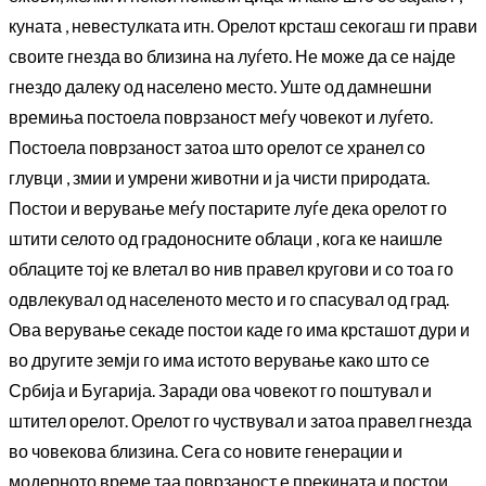
куната , невестулката итн. Орелот крсташ секогаш ги прави
своите гнезда во близина на луѓето. Не може да се најде
гнездо далеку од населено место. Уште од дамнешни
времиња постоела поврзаност меѓу човекот и луѓето.
Постоела поврзаност затоа што орелот се хранел со
глувци , змии и умрени животни и ја чисти природата.
Постои и верување меѓу постарите луѓе дека орелот го
штити селото од градоносните облаци , кога ке наишле
облаците тој ке влетал во нив правел кругови и со тоа го
одвлекувал од населеното место и го спасувал од град.
Ова верување секаде постои каде го има крсташот дури и
во другите земји го има истото верување како што се
Србија и Бугарија. Заради ова човекот го поштувал и
штител орелот. Орелот го чуствувал и затоа правел гнезда
во човекова близина. Сега со новите генерации и
модерното време таа поврзаност е прекината и постои