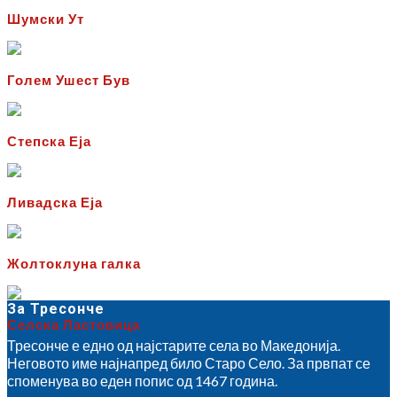
Шумски Ут
Голем Ушест Був
Степска Еја
Ливадска Еја
Жолтоклуна галка
За Тресонче
Селска Ластовица
Тресонче е едно од најстарите села во Македонија.
Неговото име најнапред било Старо Село. За првпат се
споменува во еден попис од 1467 година.