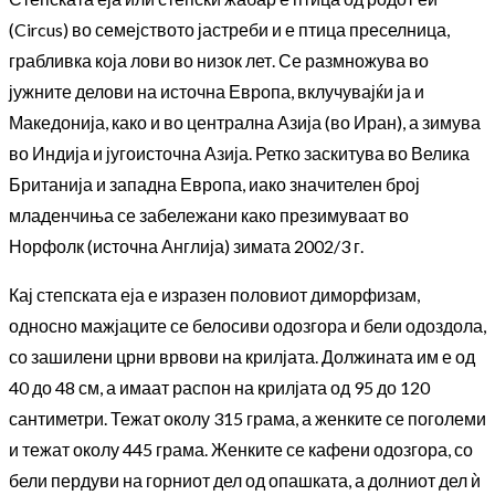
(Circus) во семејството јастреби и е птица преселница,
грабливка која лови во низок лет. Се размножува во
јужните делови на источна Европа, вклучувајќи ја и
Македонија, како и во централна Азија (во Иран), а зимува
во Индија и југоисточна Азија. Ретко заскитува во Велика
Британија и западна Европа, иако значителен број
младенчиња се забележани како презимуваат во
Норфолк (источна Англија) зимата 2002/3 г.
Кај степската еја е изразен половиот диморфизам,
односно мажјаците се белосиви одозгора и бели одоздола,
со зашилени црни врвови на крилјата. Должината им е од
40 до 48 см, а имаат распон на крилјата од 95 до 120
сантиметри. Тежат околу 315 грама, а женките се поголеми
и тежат околу 445 грама. Женките се кафени одозгора, со
бели пердуви на горниот дел од опашката, а долниот дел ѝ