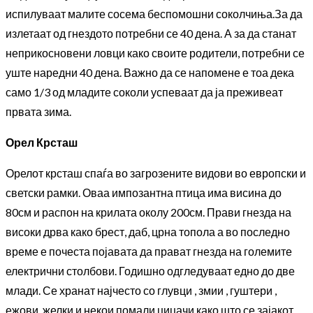
испилуваат малите сосема беспомошни соколчиња.За да
излетаат од гнездото потребни се 40 дена. А за да станат
неприкосновени ловци како своите родители, потребни се
уште наредни 40 дена. Важно да се напомене е тоа дека
само 1/3 од младите соколи успеваат да ја преживеат
првата зима.
Орел Крсташ
Орелот крсташ
спаѓа во загрозените видови во европски и
светски рамки. Оваа импозантна птица има висина до
80см и распон на крилата околу 200см. Прави гнезда на
високи дрва како брест, даб, црна топола а во последно
време е почеста појавата да прават гнезда на големите
електрични столбови. Годишно одгледуваат едно до две
млади. Се хранат најчесто со глувци , змии , гуштери ,
ежови, желки и некои помали цицачи како што се зајакот ,