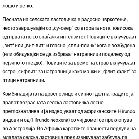
лошо и ретко.
Песната на селската ластовичка е радосно цвркотење,
често завршувајќи со „су-сеер“ со втората нота повисока
од првата но со опаѓачки интензитет. Повиците вклучуваат
„вит“ или „вит-вит“ и гласно „спли-плинк“ кога е возбудена
(или обидувајќи се да избркаат натрапници подалеку од
нејзиното гнездо). Повиците за време на страв вклучуваат
остро „сифлит“ за натрапници како мачки и „флит-флит“ за
птици натрапници.
Комбинацијата на црвено лице и синиот дел на градите ја
прават возрасната селска ластовичка лесно
претпознатлива и ја издвојуваат од африканските Hirundo
видови и од (Hirundo neoxena) со чиј домет се преклопува
во Aвстралија. Во Африка каратките опашести пердуви на
младата селска ластовица предизвикуваат заблуда, па