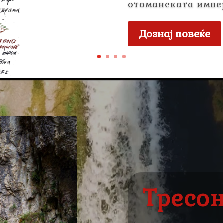
отоманската импе
Дознај повеќе
Video
Player
Тресо