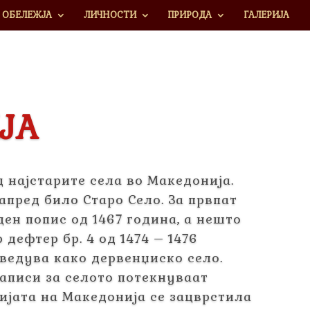
ОБЕЛЕЖЈА
ЛИЧНОСТИ
ПРИРОДА
ГАЛЕРИЈА
ЈА
д најстарите села во Македонија.
апред било Старо Село. За првпат
ден попис од 1467 година, a нешто
дефтер бр. 4 од 1474 – 1476
аведува како дервенџиско село.
аписи за селото потекнуваат
ијата на Македонија се зацврстила