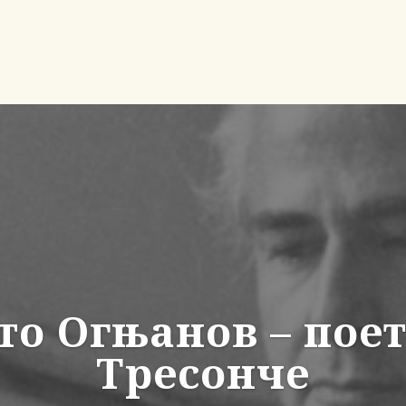
то Огњанов – поет
Тресонче