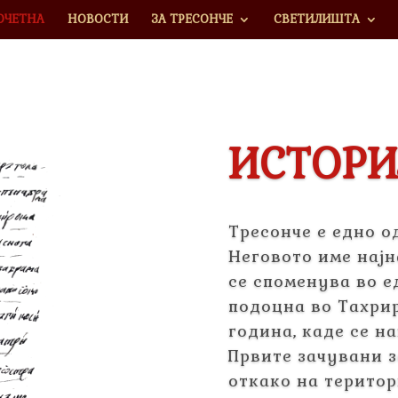
ОЧЕТНА
НОВОСТИ
ЗА ТРЕСОНЧЕ
СВЕТИЛИШТА
ИСТОРИ
Тресонче е едно о
Неговото име најн
се споменува во е
подоцна во Тахрир 
година, каде се н
Првите зачувани з
откако на територ