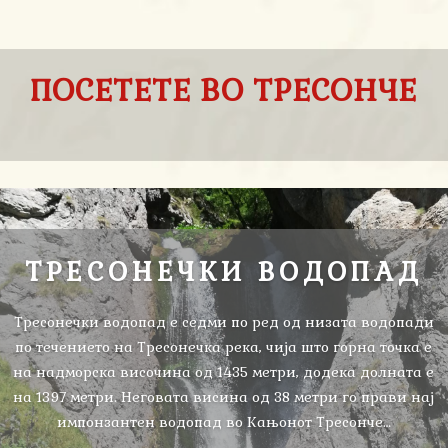
ПОСЕТЕТЕ ВО ТРЕСОНЧЕ
ТРЕСОНЕЧКИ ВОДОПАД
Тресонечки водопад е седми по ред од низата водопади
по течението на Тресонечка река, чија што горна точка е
на надморска височина од 1435 метри, додека долната е
на 1397 метри. Неговата висина од 38 метри го прави нај
импонзантен водопад во Кањонот Тресонче…