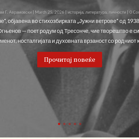
ам Г. Аврамовски
|
March 25, 2026
|
историја
,
литература
,
личности
| 0 C
“, објавена во стихозбирката „Јужни ветрове“ од 1938
Огњенов — поет родум од Тресонче, чие творештво е с
менот, носталгијата и духовната врзаност со родниот к
Прочитај повеќе