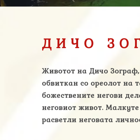
ДИЧО ЗО
Животот на Дичо Зограф,
обвиткан со ореолот на т
божествените негови дел
неговиот живот. Малкуте
расветли неговата лично