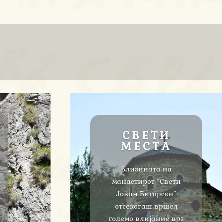
СВЕТИ
МЕСТА
Близината на
манастирот “Свети
Јован Бигорски”
отсекогаш вршел
големо влијание врз