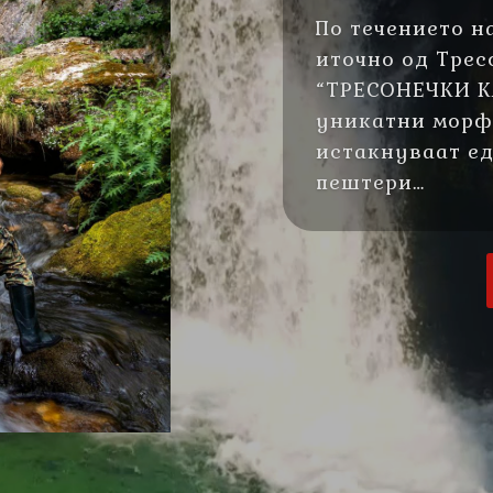
По течението на
иточно од Трес
“ТРЕСОНЕЧКИ КА
уникатни морф
истакнуваат ед
пештери…