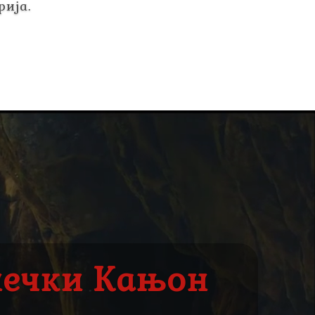
рија.
нечки Кањон