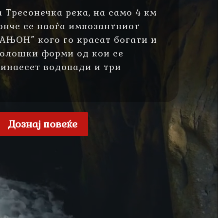
 Тресонечка река, на само 4 км
онче се наоѓа импозантниот
ЊОН” кого го красат богати и
олошки форми од кои се
инаесет водопади и три
Дознај повеќе