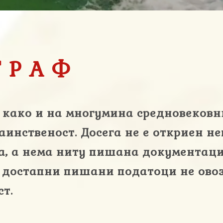
ГРАФ
 како и на многумина средновековн
аинственост. Досега не е откриен не
а, а нема ниту пишана документациј
 достапни пишани податоци не ово
ст.