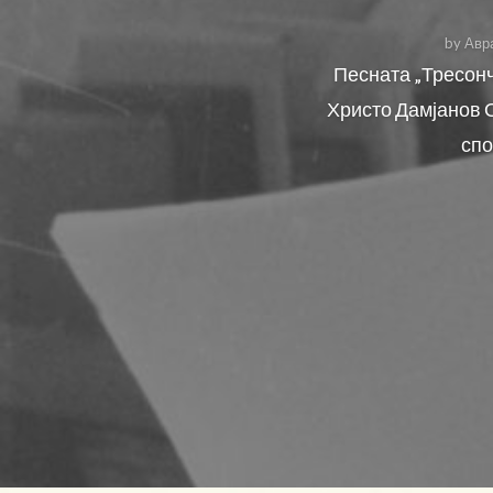
by
Авр
Песната „Тресонче
Христо Дамјанов 
спо