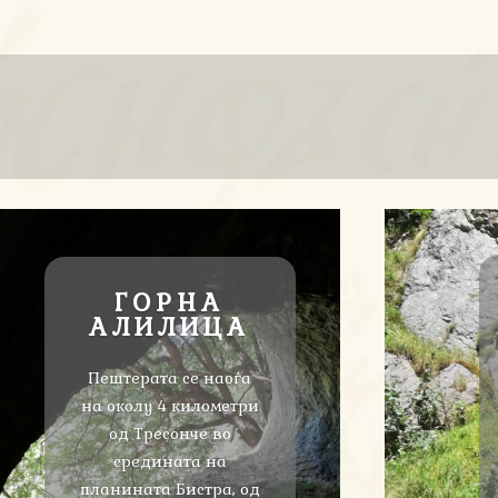
ГОРНА
АЛИЛИЦА
Пештерата
се наоѓа
на околу 4 километри
од Тресонче во
средината на
планината Бистра, од