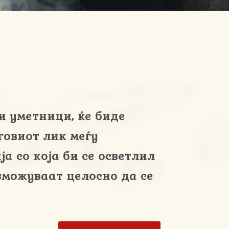
и уметници, ќе биде
говиот лик меѓу
а со која би се осветлил
зможуваат целосно да се