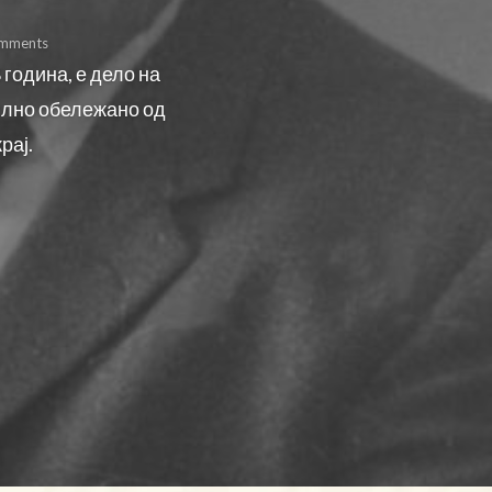
omments
 година, е дело на
илно обележано од
рај.