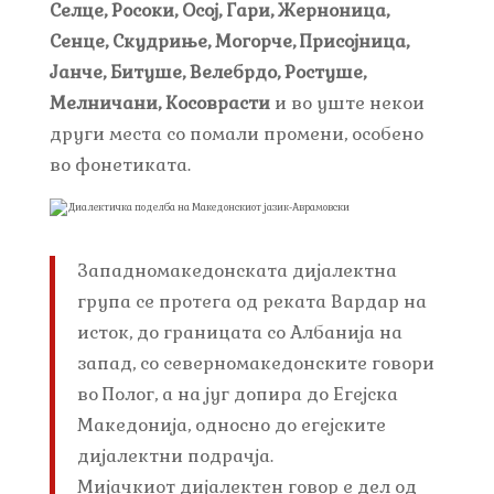
Селце, Росоки, Осој, Гари, Жерноница,
Сенце, Скудриње, Могорче, Присојница,
Јанче, Битуше, Велебрдо, Ростуше,
Мелничани, Косоврасти
и во уште некои
други места со помали промени, особено
во фонетиката.
Западномакедонската дијалектна
група се протега од реката Вардар на
исток, до границата со Албанија на
запад, со северномакедонските говори
во Полог, а на југ допира до Егејска
Македонија, односно до егејските
дијалектни подрачја.
Мијачкиот дијалектен говор е дел од