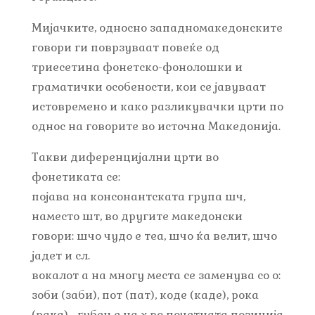
Мијачките, односно западномакедонските
говори ги поврзуваат повеќе од
триесетина фонетско-фонолошки и
граматички особености, кои се јавуваат
истовремено и како разликувачки црти по
однос на говорите во источна Македонија.
Такви диференцијални црти во
фонетиката се:
појава на консонантската група шч,
наместо шт, во другите македонски
говори: шчо чудо е теа, шчо ќа велит, шчо
јадет и сл.
вокалот а на многу места се заменува со о:
зоби (заби), пот (пат), коде (каде), рока
(рака)… губење на х во почетната позиција