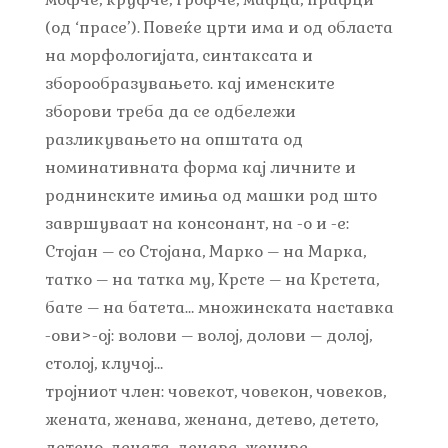
(од ‘прасе’). Повеќе црти има и од областа
на морфологијата, синтаксата и
зборообразувањето. кај именските
зборови треба да се одбележи
разликувањето на општата од
номинативната форма кај личните и
роднинските имиња од машки род што
завршуваат на консонант, на -о и -е:
Стојан – со Стојана, Марко – на Марка,
татко – на татка му, Крсте – на Крстета,
бате – на батета… множинската наставка
-ови>-ој: волови – волој, долови – долој,
столој, клучој…
тројниот член: човекот, човекон, човеков,
жената, женава, женана, детево, детето,
детено, децата, децава, жениве…