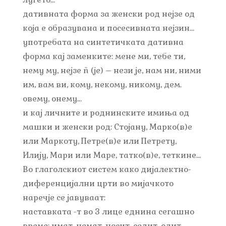
дативната форма за женски род нејзе од
која е образувана и посесивната нејзин…
употребата на синтетичката дативна
форма кај заменките: мене ми, тебе ти,
нему му, нејзе ñ (је) – нези је, нам ни, ними
им, вам ви, кому, некому, никому, дем.
овему, онему…
и кај личните и роднинските имиња од
машки и женски род: Стојану, Марко(в)е
или Маркоту, Петре(в)е или Петрету,
Илију, Мари или Маре, татко(в)е, теткине…
Во глаголскиот систем како дијалектно-
диференцијални црти во мијачкото
наречје се јавуваат:
наставката -т во 3 лице еднина сегашно
време: имат, немат, носит, седит, одит,