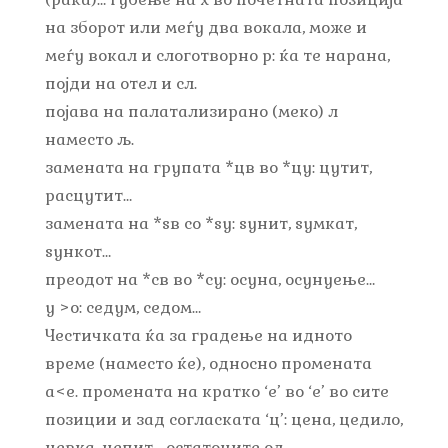
на зборот или меѓу два вокала, може и
меѓу вокал и слоготворно р: ќа те нарана,
појди на отел и сл.
појава на палатализирано (меко) л
наместо љ.
замената на групата *цв во *цу: цутит,
расцутит…
замената на *ѕв со *ѕу: ѕунит, ѕумкат,
ѕункот…
преодот на *св во *су: осуна, осунуење…
у >о: седум, седом…
Честичката ќа за градење на идното
време (наместо ќе), односно промената
а<е. промената на кратко ‘е’ во ‘е’ во сите
позиции и зад согласката ‘ц’: цена, цедило,
цевка, цепит… остатоците од