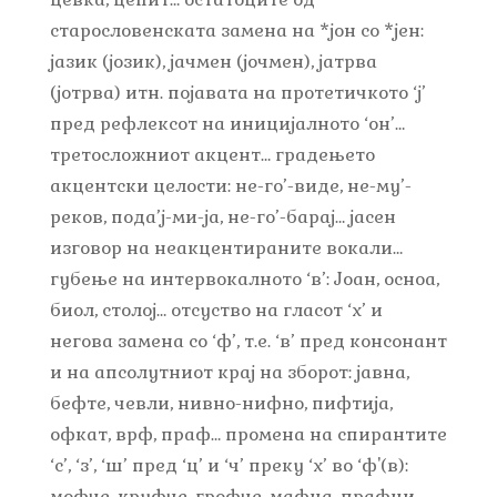
старословенската замена на *јон со *јен:
јазик (јозик), јачмен (јочмен), јатрва
(јотрва) итн. појавата на протетичкото ‘ј’
пред рефлексот на иницијалното ‘он’…
третосложниот акцент… градењето
акцентски целости: не-го’-виде, не-му’-
реков, пода’ј-ми-ја, не-го’-барај… јасен
изговор на неакцентираните вокали…
губење на интервокалното ‘в’: Јоан, осноа,
биол, столој… отсуство на гласот ‘х’ и
негова замена со ‘ф’, т.е. ‘в’ пред консонант
и на апсолутниот крај на зборот: јавна,
бефте, чевли, нивно-нифно, пифтија,
офкат, врф, праф… промена на спирантите
‘с’, ‘з’, ‘ш’ пред ‘ц’ и ‘ч’ преку ‘х’ во ‘ф'(в):
мофче, круфче, грофче, мафца, прафци