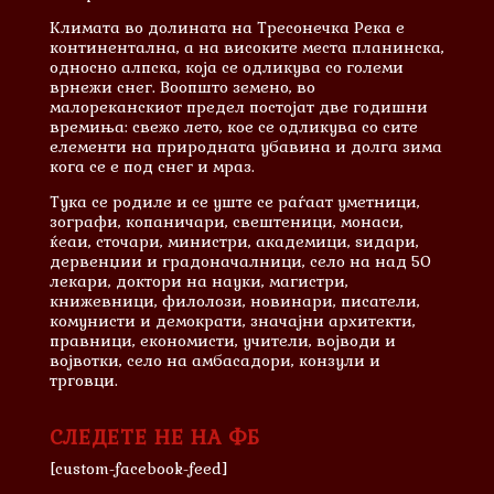
Климата во долината на Тресонечка Река е
континентална, а на високите места планинска,
односно алпска, која се одликува со големи
врнежи снег. Воопшто земено, во
малореканскиот предел постојат две годишни
времиња: свежо лето, кое се одликува со сите
елементи на природната убавина и долга зима
кога се е под снег и мраз.
Тука се родиле и сe уште се раѓаат уметници,
зографи, копаничари, свештеници, монаси,
ќеаи, сточари, министри, академици, ѕидари,
дервенџии и градоначалници, село на над 50
лекари, доктори на науки, магистри,
книжевници, филолози, новинари, писатели,
комунисти и демократи, значајни архитекти,
правници, економисти, учители, војводи и
војвотки, село на амбасадори, конзули и
трговци.
СЛЕДЕТЕ НЕ НА ФБ
[custom-facebook-feed]