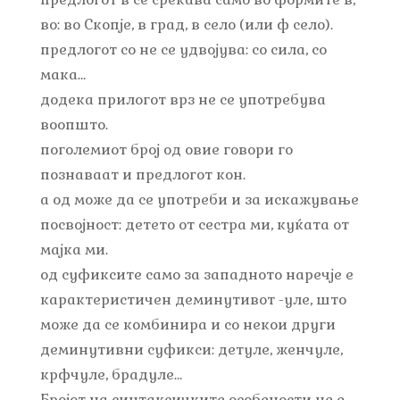
во: во Скопје, в град, в село (или ф село).
предлогот со не се удвојува: со сила, со
мака…
додека прилогот врз не се употребува
воопшто.
поголемиот број од овие говори го
познаваат и предлогот кон.
а од може да се употреби и за искажување
посвојност: детето от сестра ми, куќата от
мајка ми.
од суфиксите само за западното наречје е
карактеристичен деминутивот -уле, што
може да се комбинира и со некои други
деминутивни суфикси: детуле, женчуле,
крфчуле, брадуле…
Бројот на синтаксичките особености не е