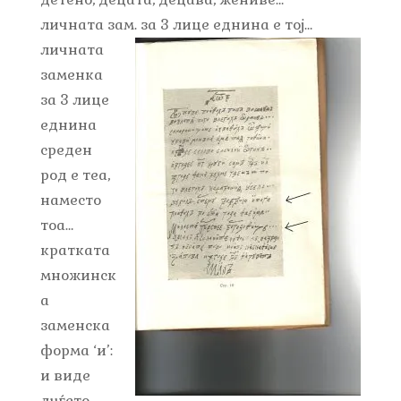
личната зам. за 3 лице еднина е тој…
личната
заменка
за 3 лице
еднина
среден
род е теа,
наместо
тоа…
кратката
множинск
а
заменска
форма ‘и’:
и виде
луѓето…