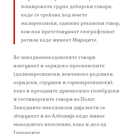
пошироката група дебарски говори,
каде се среќава под името
малорекански, односно рекански говор,
кои пак претставуваат географскиот
регион каде живеат Мијаците.
Во западномакедонските говори
влегуваат и охридско-преспанските
(долнопреспански, вевчанско-радошки,
охридски, струшки и горнопреспански),
како и преодните дримколско-голобрдски
и гостиварските говори во Полог.
Западните македонски дијалекти се
зборуваат и во Албанија каде живее
македонско население, како и дел од
Горанците.