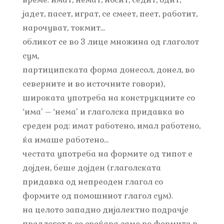
јадет, пасет, играт, се смеет, пеет, работит,
нарочуват, токмит…
обликот се во 3 лице множина од глаголот
сум,
партиципската форма донесол, донел, во
северните и во источните говори),
широката употреба на конструкциите со
‘има’ – ‘нема’ и глаголска придавка во
среден род: имат работено, имал работено,
ќа имаше работено…
честата употреба на формите од типот е
дојден, беше дојден (глаголската
придавка од непреоден глагол со
формите од помошниот глагол сум).
на целото западно дијалектно подрачје
предлогот в се среќава само во формите в,