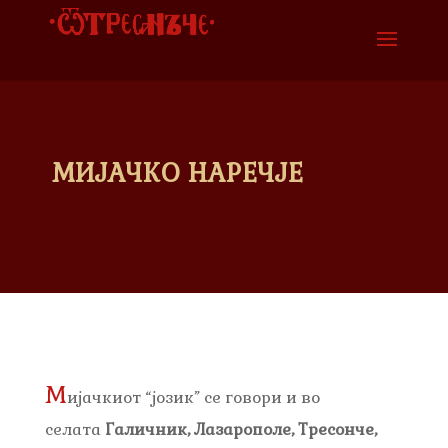
МИЈАЧКО НАРЕЧЈЕ
М
ијачкиот “јозик” се говори и во
селата
Галичник, Лазарополе, Тресонче,