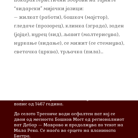
“ѕидарски” мијачки јазици:
– жилкат (работи), бошкач (мајстор),
гледаче (прозорец), клинка (зграда), зоден
(јајце), нурец (ѕид), љавит (малтерисува),
нуркање (ѕидање), се мижит (се стемнува),
светачка (црква), трљачка (пила)…
За Тресонче
Тресонче е едно од најстарите села во
Македонија. Неговото име најнапред било
Старо Село. За првпат се споменува во еден
попис од 1467 година.
До селото Тресонче води асфалтен пат кој се
двои од месноста Бошков Мост од регионалниот
пат Дебар — Маврово и продолжува по текот на
Мала Река. Се наоѓа во срцето на планината
Бистра.