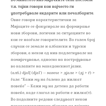
т.н. тајни говори кои најчесто ги
употребувале ѕидарите или печалбарите
.
Овие говори карактеристични за
Мијаците се фокусирале на формирање
нови зборови, логични за ситуациите во
кои се наоѓале говорителите. Во голем број
случаи се земале и албански и турски
зборови, а некои од нив подлегнувале на
помијачување, односно на постројување
во калапите на македонскиот јазик.
(алб.) djal[ (djal’) – момче > дјале > (дј > ѓ) >
ѓале: “Кажи му на ѓалено да жилкат
повеќе” – Кажи му на детено да работи
повеќе, каде глагол за работи е жилка(т).
Во подолните редови следуваат некои
покарактеристични зборови на тајните