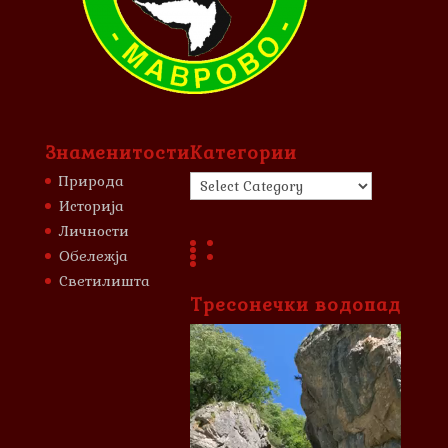
Знаменитости
Категории
Категории
Природа
Историја
Личности
Обележја
Светилишта
Тресонечки водопад
Video
Player