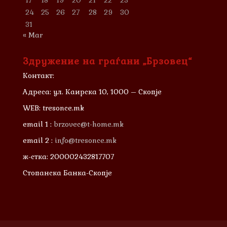
17
18
19
20
21
22
23
24
25
26
27
28
29
30
31
« Mar
Здружение на граѓани „Брзовец“
Контакт:
Адреса: ул. Каирска 10, 1000 – Скопје
WEB: tresonce.mk
email 1 :
brzovec@t-home.mk
email 2 :
info@tresonce.mk
ж-стка: 200002432817707
Стопанска Банка-Скопје