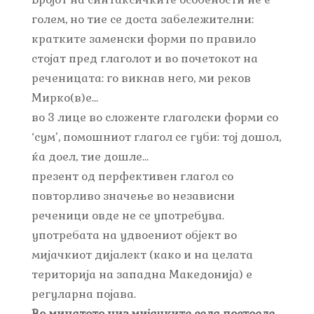
голем, но тие се доста забележителни:
кратките заменски форми по правило
стојат пред глаголот и во почетокот на
реченицата: го викнав него, ми реков
Мирко(в)е…
во 3 лице во сложенте глаголски форми со
‘сум’, помошниот глагол се губи: тој дошол,
ќа доел, тие дошле…
презент од перфективен глагол со
повторливо значење во независни
реченици овде не се употребува.
употребата на удвоениот објект во
мијачкиот дијалект (како и на целата
територија на западна Македонија) е
регуларна појава.
Во минатото низ мијачките села постоеле