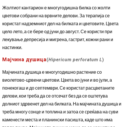
Жолтиот кантарион е многугодишна билка со жолти
цветови собрани на врвните делови. За терапија се
користат надземниот дел на билката и цветовите. Цвета
цело лето, а се бере од јуни до август. Се користи при
лекување депресија и мигрена, гастрит, кожни рани и
настинки.
Мајчина душица
(
Hipericum perforatum L
)
Мајчината душица е многугодишно растение со
виолетово-црвени цветови. Цвета во јуни и во јули, а
понекогаш и до септември. Се користат расцветаните
делови, кои треба да се отсечат без да се оштетува
долниот здрвенет дел на билката. На мајчината душица и
треба многу сонце и топлина и затоа се среќава на суви
каменести места и планински пасишта, каде што има