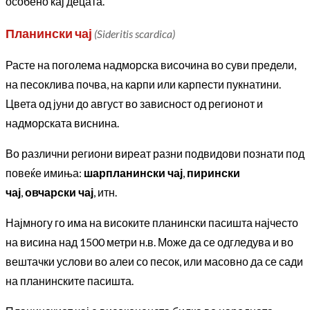
особено кај децата.
Планински чај
(Sideritis scardica)
Расте на поголема надморска височина во суви предели,
на песоклива почва, на карпи или карпести пукнатини.
Цвета од јуни до август во зависност од регионот и
надморската виснина.
Во различни региони виреат разни подвидови познати под
повеќе имиња:
шарпланински чај
,
пирински
чај
,
овчарски чај
, итн.
Најмногу го има на високите планински пасишта најчесто
на висина над 1500 метри н.в. Може да се одгледува и во
вештачки услови во алеи со песок, или масовно да се сади
на планинските пасишта.