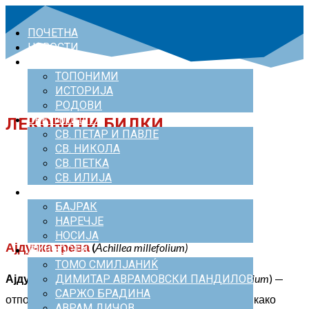
ПОЧЕТНА
НОВОСТИ
ЗА ТРЕСОНЧЕ
ТОПОНИМИ
ИСТОРИЈА
РОДОВИ
СВЕТИЛИШТА
ЛЕКОВИТИ БИЛКИ
СВ. ПЕТАР И ПАВЛЕ
СВ. НИКОЛА
СВ. ПЕТКА
СВ. ИЛИЈА
ОБЕЛЕЖЈА
БАЈРАК
НАРЕЧЈЕ
НОСИЈА
Ајдучка трева
(
Аchillea millefolium)
ЛИЧНОСТИ
ТОМО СМИЛЈАНИЌ
Ајдучката трева
или
столисник
(
Аchillea millefolium
) —
ДИМИТАР АВРАМОВСКИ ПАНДИЛОВ
САРЖО БРАДИНА
отпорна и приспособлива билка,
која е позната и како
АВРАМ ДИЧОВ