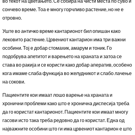
во текот на цветањето. Се собира на чисти места по суво и
сончево време. Тоа е многу горчливо растение, но не е
отровно.
Уште во античко време кантарионот бил опишан како
лековито растение. Црвениот кантарион има три важни
особини. Тој е добар стомахик, амарум и тоник. Го
подобрува апетитот и варењето на храната и затоа се
става во ракија и се користи како добар аператив, особено
кога имаме слаба функција во желудникот и слабо лачење
на сокови.
Пациентите кои имаат лошо варење на храната и
хронични проблеми како што е хронична диспесија треба
да го користат кантарионот. Пациентите кои имаат многу
гасови исто така треба редовно да го користат. Една од
најважните особини што ги има црвениот кантарион е што