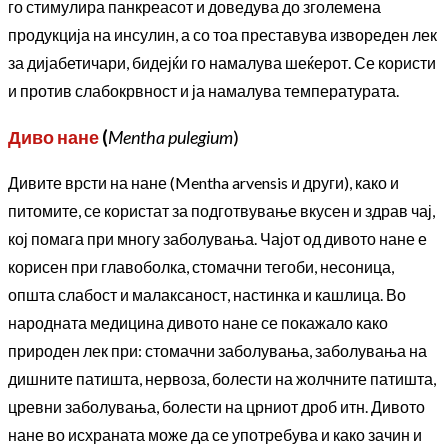
го стимулира панкреасот и доведува до зголемена
продукција на инсулин, а со тоа преставува извореден лек
за дијабетичари, бидејќи го намалува шеќерот. Се користи
и против слабокрвност и ја намалува температурата.
Диво нане
(
Mentha pulegium
)
Дивите врсти на нане (Mentha arvensis и други), како и
питомите, се користат за подготвување вкусен и здрав чај,
кој помага при многу заболувања. Чајот од дивото нане е
корисен при главоболка, стомачни тегоби, несоница,
општа слабост и малаксаност, настинка и кашлица. Во
народната медицина дивото нане се покажало како
природен лек при: стомачни заболувања, заболувања на
дишните патишта, нервоза, болести на жолчните патишта,
цревни заболувања, болести на црниот дроб итн. Дивото
нане во исхраната може да се употребува и како зачин и