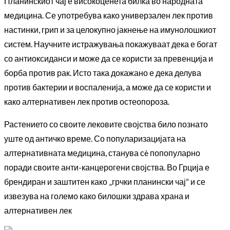
Планинскиот чај е високоценета билка во народната
медицина. Се употребува како универзален лек против
настинки, грип и за целокупно јакнење на имунолошкиот
систем. Научните истражувања покажуваат дека е богат
со антиоксиданси и може да се користи за превенција и
борба против рак. Исто така докажано е дека делува
против бактерии и воспаленија, а може да се користи и
како алтернативен лек против остеопороза.
Растението со своите лековите својства било познато
уште од античко време. Со популаризацијата на
алтернативната медицина, станува сè попопуларно
поради своите анти-канцерогени својства. Во Грција е
брендиран и заштитен како „грчки планински чај“ и се
извезува на големо како билошки здрава храна и
алтернативен лек