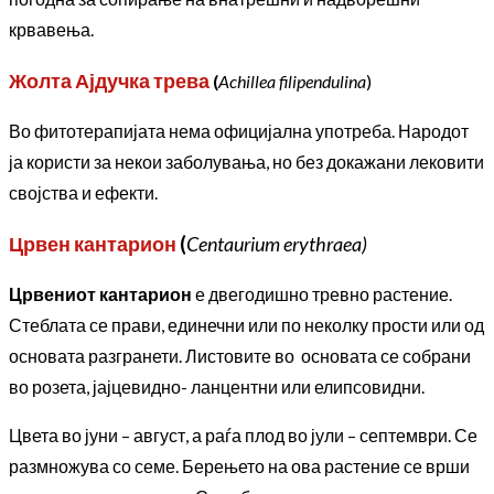
крвавења.
Жолта Ајдучка трева
(
Achillea filipendulina
)
Во фитотерапијата нема официјална употреба. Народот
ја користи за некои заболувања, но без докажани лековити
својства и ефекти.
Црвен кантарион
(
Centaurium erythraea)
Црвениот кантарион
е двегодишно тревно растение.
Стеблата се прави, единечни или по неколку прости или од
основата разгранети. Листовите во основата се собрани
во розета, јајцевидно- ланцентни или елипсовидни.
Цвета во јуни – август, а раѓа плод во јули – септември. Се
размножува со семе. Берењето на ова растение се врши