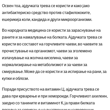
Освен тоа, ајдучката трева се користи и како јако
антибактериско средство против стафилококите,
ешерикија коли, кандида и други микроорганизми.
Во народната медицина се користи за зараснување на
раните и за намалување на болката. Ајдучката трева се
користи во составот на горчливите чаеви, во чаевите за
прочистување на организмот, чаеви за зголемено
излачување на жолчна киселина, чаеви за
нормализирање на метаболизмот и за чаеви за
смирување. Може да се користи и за испирање на рани, за
купки и облози.
Поради присуството на витамин Ц, ајдучката трева се
дава при крварење и при
хемороиди
. Горчливиот ахилеин,
заедно со танините и витаминот К, ја прави билката
погодна за сопирање на внатрешни и надворешни