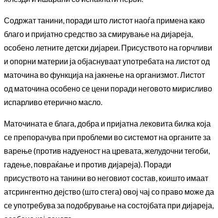
Содржат танини, поради што листот наоѓа примена како
благо и пријатно средство за смирување на дијареја,
особено летните детски дијареи. Присуството на горчливи
и опорни материи ја објаснуваат употребата на листот од
маточина во функција на јакнење на организмот. Листот
од маточина особено се цени поради неговото мирисливо
испарливо етерично масло.
Маточината е блага, добра и пријатна лековита билка која
се препорачува при проблеми во системот на органите за
варење (против надуеност на цревата, желудочни тегоби,
гадење, повраќање и против дијареја). Поради
присуството на танини во неговиот состав, коишто имаат
атсрингентно дејство (што стега) овој чај со право може да
се употребува за подобрување на состојбата при дијареја,