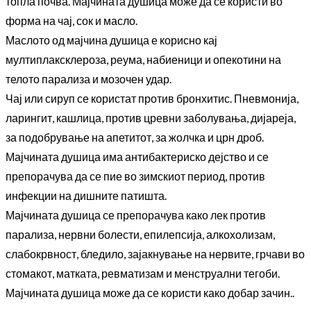
топла почва.
Мајчината душица може да се користи во
форма на чај, сок и масло.
Маслото од мајчина душица е корисно кај
мултиплаксклероза, реума, набиеници и опекотини на
телото парализа и мозочен удар.
Чај или сируп се користат против бронхитис. Пневмонија,
ларингит, кашлица, против цревни заболувања, дијареја,
за подобрување на апетитот, за жолчка и црн дроб.
Мајчината душица има антибактериско дејство и се
препорачува да се пие во зимскиот период, против
инфекции на дишните патишта.
Мајчината душица се препорачува како лек против
парализа, нервни болести, епилепсија, алкохолизам,
слабокрвност, бледило, зајакнување на нервите, грчави во
стомакот, матката, ревматизам и менструални тегоби.
Мајчината душица може да се користи како добар зачин.
.