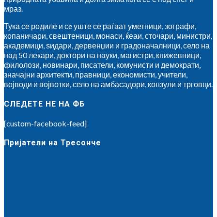
мраз.
Тука се родиле и сe уште се раѓаат уметници, зографи,
копаничари, свештеници, монаси, ќеаи, сточари, министри,
академици, ѕидари, дервенџии и градоначалници, село на
над 50 лекари, доктори на науки, магистри, книжевници,
филолози, новинари, писатели, комунисти и демократи,
значајни архитекти, правници, економисти, учители,
војводи и војвотки, село на амбасадори, конзули и трговци.
СЛЕДЕТЕ НЕ НА ФБ
[custom-facebook-feed]
Пријатели на Тресонче