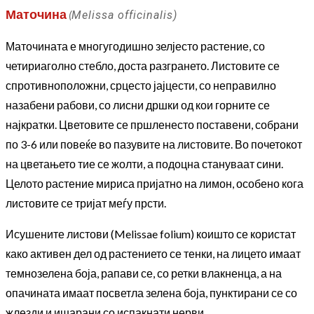
Маточина
(
Melissa officinalis)
Маточината е многугодишно зелјесто растение, со
четириаголно стебло, доста разгрането. Листовите се
спротивноположни, срцесто јајцести, со неправилно
назабени рабови, со лисни дршки од кои горните се
најкратки. Цветовите се пршленесто поставени, собрани
по 3-6 или повеќе во пазувите на листовите. Во почетокот
на цветањето тие се жолти, а подоцна стануваат сини.
Целото растение мириса пријатно на лимон, особено кога
листовите се тријат меѓу прсти.
Исушените листови (Melissae folium) коишто се користат
како активен дел од растението се тенки, на лицето имаат
темнозелена боја, рапави се, со ретки влакненца, а на
опачината имаат посветла зелена боја, пунктирани се со
жлезди и ишарани со испакнати нерви.