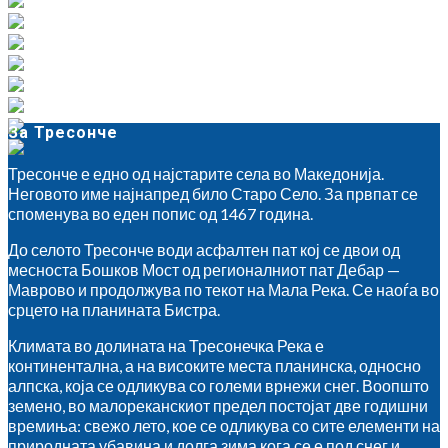
За Тресонче
Тресонче е едно од најстарите села во Македонија.
Неговото име најнапред било Старо Село. За првпат се
споменува во еден попис од 1467 година.
До селото Тресонче води асфалтен пат кој се двои од
месноста Бошков Мост од регионалниот пат Дебар —
Маврово и продолжува по текот на Мала Река. Се наоѓа во
срцето на планината Бистра.
Климата во долината на Тресонечка Река е
континентална, а на високите места планинска, односно
алпска, која се одликува со големи врнежи снег. Воопшто
земено, во малореканскиот предел постојат две годишни
времиња: свежо лето, кое се одликува со сите елементи на
природната убавина и долга зима кога се е под снег и