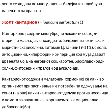
често се додава во многу јадења, бидејќи го подобрува
варењето на храната.
Жолт кантарион
(
Hipericum perforatum L
)
Kантарионот содржи многубројни лековити состојки:
етерични масла, јагленохидрати, белковини, пектинска и
миристинска киселина, витамин Ц, танини (9-11%), смола,
антоцијанини, хиперфорин и хиперицин кои му ја даваат
црвената боја на неговиот сок, каротен, биофлавоноиди,
холин, фитосерин и трагови од алкалоиди.
Кантарионот содржи и мелатонин, хормон кој се лачи во
организмот при заспивање и е потребен за одржување на
сонот (на овој начин кантарионот делува против несоница
и помага за опуштање на организмот и емоционална
добросостојба).