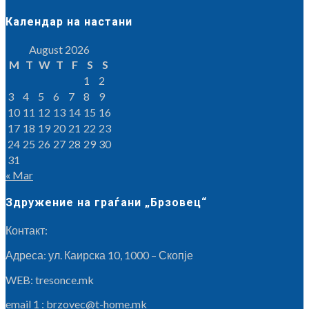
Календар на настани
August 2026
M
T
W
T
F
S
S
1
2
3
4
5
6
7
8
9
10
11
12
13
14
15
16
17
18
19
20
21
22
23
24
25
26
27
28
29
30
31
« Mar
Здружение на граѓани „Брзовец“
Контакт:
Адреса: ул. Каирска 10, 1000 – Скопје
WEB: tresonce.mk
email 1 :
brzovec@t-home.mk