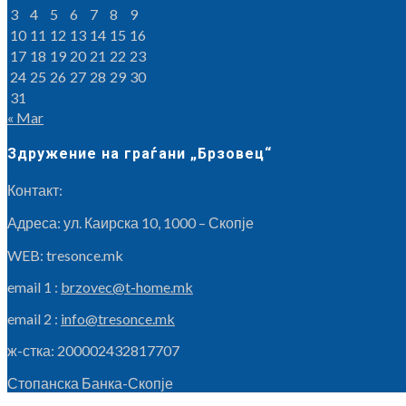
3
4
5
6
7
8
9
10
11
12
13
14
15
16
17
18
19
20
21
22
23
24
25
26
27
28
29
30
31
« Mar
Здружение на граѓани „Брзовец“
Контакт:
Адреса: ул. Каирска 10, 1000 – Скопје
WEB: tresonce.mk
email 1 :
brzovec@t-home.mk
email 2 :
info@tresonce.mk
ж-стка: 200002432817707
Стопанска Банка-Скопје