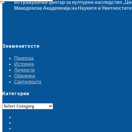
Истражувачки центар за културно наследство „Цв
Македонска Академнија на Науките и Уметностите
Знаменитости
Природа
Историја
Личности
Обележја
Светилишта
Категории
Категории