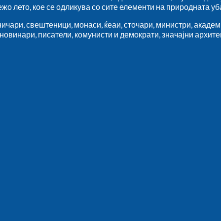
 лето, кое се одликува со сите елементи на природната убав
аничари, свештеници, монаси, ќеаи, сточари, министри, акаде
новинари, писатели, комунисти и демократи, значајни архитек