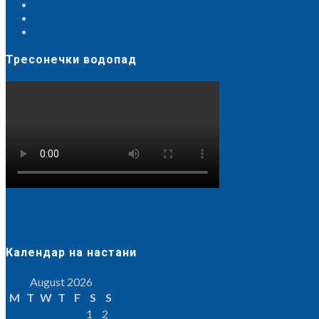
Тресонечки водопад
Календар на настани
August 2026
M
T
W
T
F
S
S
1
2