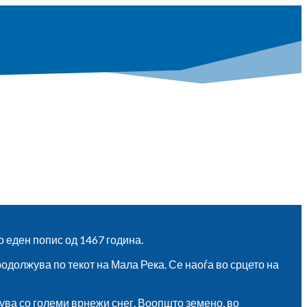
о еден попис од 1467 година.
одолжува по текот на Мала Река. Се наоѓа во срцето на
кува со големи врнежи снег. Воопшто земено, во