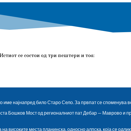
стиот се состои од три пештери и тоа:
то име најнапред било Старо Село. За првпат се споменува в
оста Бошков Мост од регионалниот пат Дебар — Маврово и пр
 на високите места планинска, односно алпска, која се одли