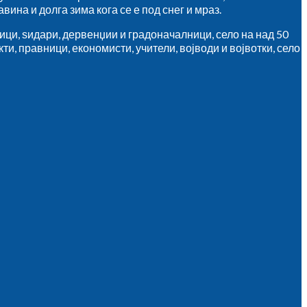
ина и долга зима кога се е под снег и мраз.
мици, ѕидари, дервенџии и градоначалници, село на над 50
ти, правници, економисти, учители, војводи и војвотки, село