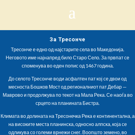
За Тресонче
Тресонче е едно од најстарите села во Македонија.
Неговото име најнапред било Старо Село. За првпат се
споменува во еден попис од 1467 година.
До селото Тресонче води асфалтен пат кој се двои од
месноста Бошков Мост од регионалниот пат Дебар —
Маврово и продолжува по текот на Мала Река. Се наоѓа во
срцето на планината Бистра.
Климата во долината на Тресонечка Река е континентална, а
на високите места планинска, односно алпска, која се
одликува со големи врнежи снег. Воопшто земено, во