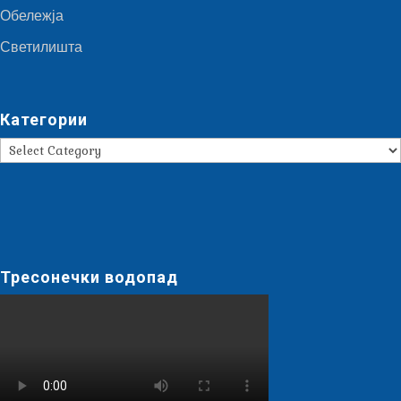
Обележја
Светилишта
Категории
Категории
Тресонечки водопад