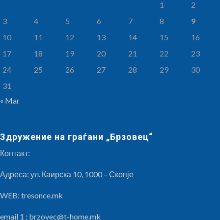
1
2
3
4
5
6
7
8
9
10
11
12
13
14
15
16
17
18
19
20
21
22
23
24
25
26
27
28
29
30
31
« Mar
Здружение на граѓани „Брзовец“
Контакт:
Адреса: ул. Каирска 10, 1000 – Скопје
WEB: tresonce.mk
email 1 :
brzovec@t-home.mk