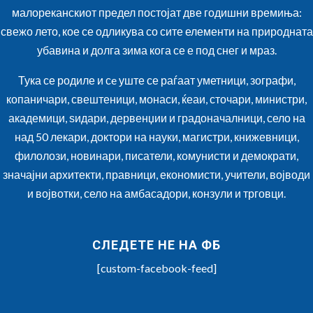
малореканскиот предел постојат две годишни времиња:
свежо лето, кое се одликува со сите елементи на природната
убавина и долга зима кога се е под снег и мраз.
Тука се родиле и сe уште се раѓаат уметници, зографи,
копаничари, свештеници, монаси, ќеаи, сточари, министри,
академици, ѕидари, дервенџии и градоначалници, село на
над 50 лекари, доктори на науки, магистри, книжевници,
филолози, новинари, писатели, комунисти и демократи,
значајни архитекти, правници, економисти, учители, војводи
и војвотки, село на амбасадори, конзули и трговци.
СЛЕДЕТЕ НЕ НА ФБ
[custom-facebook-feed]