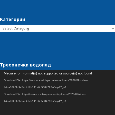
Категории
Категории
Тресонечки водопад
Video
Media error: Format(s) not supported or source(s) not found
Player
Download File: https://tresonce.mk/wp-content/uploads/2020/09/video-
44da3063fd9e54c417b141e6b5384793-V.mp4?_=1
Download File: http://tresonce.mk/wp-content/uploads/2020/09/video-
44da3063fd9e54c417b141e6b5384793-V.mp4?_=1