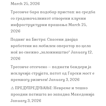
March 25, 2026
Тресонче бара подобар пристап: на средба
со градоначалникот отворени клучни
инфраструктурни прашања
March 25,
2026
Подвиг на Бистра: Спасени двајца
вработени на мобилен оператор по цела
ноќ во снежно „заложништво“
January 12,
2026
Тресонче отсечено – паднати бандери ја
исклучија струјата, патот од Гарски мост е
премногу ризичен!
January 3, 2026
⚠️ ПРЕДУПРЕДУВАЊЕ: Невреме и тешко
проодни патишта во западна Македонија
January 3, 2026