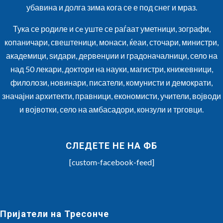
убавина и долга зима кога се е под снег и мраз.
Тука се родиле и сe уште се раѓаат уметници, зографи,
копаничари, свештеници, монаси, ќеаи, сточари, министри,
академици, ѕидари, дервенџии и градоначалници, село на
над 50 лекари, доктори на науки, магистри, книжевници,
филолози, новинари, писатели, комунисти и демократи,
значајни архитекти, правници, економисти, учители, војводи
и војвотки, село на амбасадори, конзули и трговци.
СЛЕДЕТЕ НЕ НА ФБ
[custom-facebook-feed]
Пријатели на Тресонче