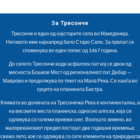
За Тресонче
Тресонче е едно од најстарите села во Македонија.
Неговото име најнапред било Старо Село. За првпат се
споменува во еден попис од 1467 година.
До селото Тресонче води асфалтен пат кој се двои од
месноста Бошков Мост од регионалниот пат Дебар —
Маврово и продолжува по текот на Мала Река. Се наоѓа во
срцето на планината Бистра.
Климата во долината на Тресонечка Река е континентална, а
на високите места планинска, односно алпска, која се
одликува со големи врнежи снег. Воопшто земено, во
малореканскиот предел постојат две годишни времиња:
свежо лето, кое се одликува со сите елементи на природната