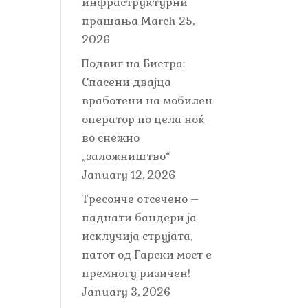
инфраструктурни
прашања
March 25,
2026
Подвиг на Бистра:
Спасени двајца
вработени на мобилен
оператор по цела ноќ
во снежно
„заложништво“
January 12, 2026
Тресонче отсечено –
паднати бандери ја
исклучија струјата,
патот од Гарски мост е
премногу ризичен!
January 3, 2026