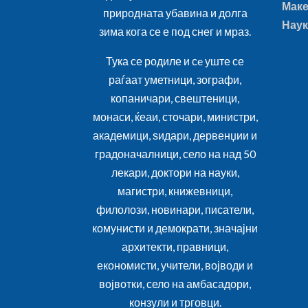
Маке
природната убавина и долга
Наук
зима кога се е под снег и мраз.
Тука се родиле и сe уште се
раѓаат уметници, зографи,
копаничари, свештеници,
монаси, ќеаи, сточари, министри,
академици, ѕидари, дервенџии и
градоначалници, село на над 50
лекари, доктори на науки,
магистри, книжевници,
филолози, новинари, писатели,
комунисти и демократи, значајни
архитекти, правници,
економисти, учители, војводи и
војвотки, село на амбасадори,
конзули и трговци.