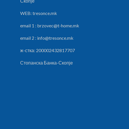
Скопје
WEB: tresonce.mk
email 1 :
brzovec@t-home.mk
email 2 :
info@tresonce.mk
ж-стка: 200002432817707
Стопанска Банка-Скопје