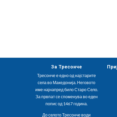
За Тресонче
При
Тресонче е едно од најстарите
села во Македонија. Неговото
име најнапред било Старо Село.
За првпат се споменува во еден
попис од 1467 година.
До селото Тресонче води