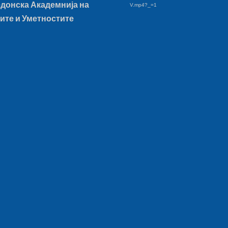
донска Академнија на
V.mp4?_=1
ите и Уметностите