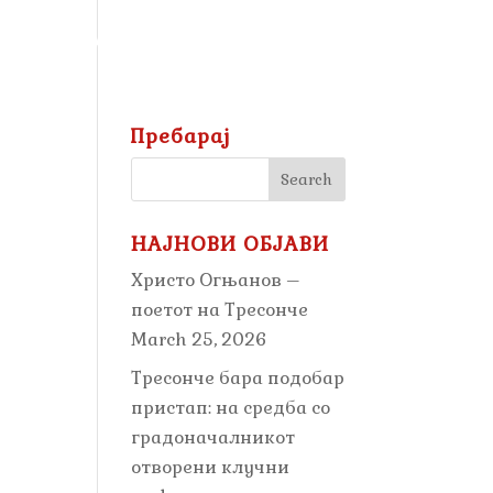
ПРИРОДА
ГАЛЕРИЈА
Пребарај
НАЈНОВИ ОБЈАВИ
Христо Огњанов –
поетот на Тресонче
March 25, 2026
Тресонче бара подобар
пристап: на средба со
градоначалникот
отворени клучни