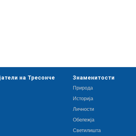
јатели на Тресонче
Знаменитости
Природа
Историја
Личности
Обележја
Светилишта