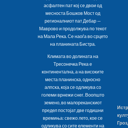
асфалтен пат кој се двои од
месноста Бошков Мост од
регионалниот пат Дебар —
Маврово и продолжува по текот
на Мала Река. Се наоѓа во срцето
на планината Бистра.
Климата во долината на
Тресонечка Река е
континентална, а на високите
места планинска, односно
алпска, која се одликува со
големи врнежи снег. Воопшто
земено, во малореканскиот
Истр
предел постојат две годишни
култ
времиња: свежо лето, кое се
Гроз
одликува со сите елементи на