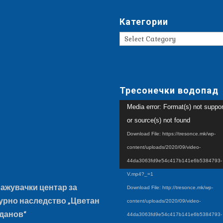
Категории
Категории
Тресонечки водопад
Video
Media error: Format(s) not suppo
Player
or source(s) not found
Download File: https://tresonce.mk/wp-
content/uploads/2020/09/video-
44da3063fd9e54c417b141e6b5384793-
V.mp4?_=1
ажувачки центар за
Download File: http://tresonce.mk/wp-
урно наследство „Цветан
content/uploads/2020/09/video-
данов“
44da3063fd9e54c417b141e6b5384793-