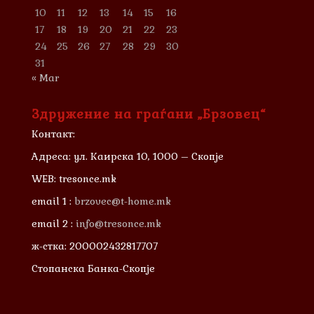
10
11
12
13
14
15
16
17
18
19
20
21
22
23
24
25
26
27
28
29
30
31
« Mar
Здружение на граѓани „Брзовец“
Контакт:
Адреса: ул. Каирска 10, 1000 – Скопје
WEB: tresonce.mk
email 1 :
brzovec@t-home.mk
email 2 :
info@tresonce.mk
ж-стка: 200002432817707
Стопанска Банка-Скопје