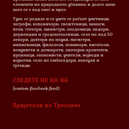
елементи на природната убавина и долга зима
кога се е под снег и мраз.
Тука се родиле и сe уште се раѓаат уметници,
зографи, копаничари, свештеници, монаси,
ќеаи, сточари, министри, академици, ѕидари,
дервенџии и градоначалници, село на над 50
лекари, доктори на науки, магистри,
книжевници, филолози, новинари, писатели,
комунисти и демократи, значајни архитекти,
правници, економисти, учители, војводи и
војвотки, село на амбасадори, конзули и
трговци.
СЛЕДЕТЕ НЕ НА ФБ
[custom-facebook-feed]
Пријатели на Тресонче