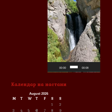
00:00
00:08
Календар на настани
August 2026
M
T
W
T
F
S
S
1
2
3
4
5
6
7
8
9