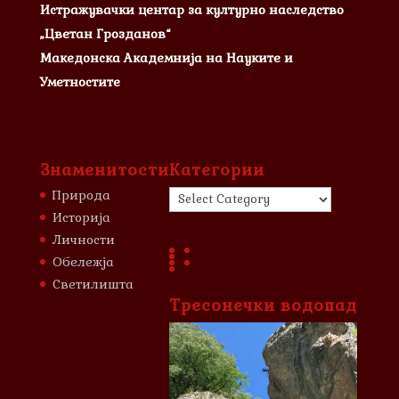
Истражувачки центар за културно наследство
„Цветан Грозданов“
Македонска Академнија на Науките и
Уметностите
Знаменитости
Категории
Категории
Природа
Историја
Личности
Обележја
Светилишта
Тресонечки водопад
Video
Player