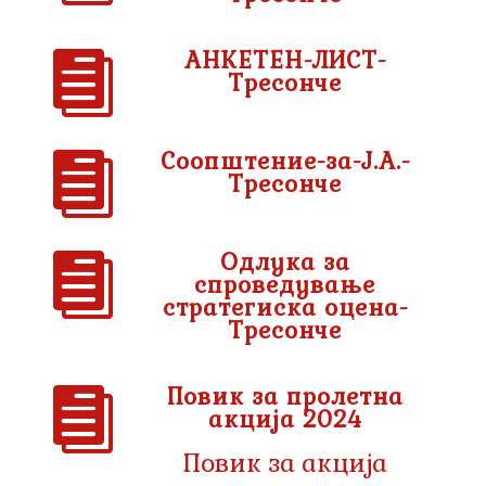
АНКЕТЕН-ЛИСТ-

Тресонче
Соопштение-за-Ј.А.-

Тресонче
Одлука за

спроведување
стратегиска оцена-
Тресонче
Повик за пролетна

акција 2024
Повик за акција