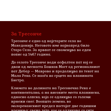
За Тресонче
Тресонче е едно од најстарите села во
Македонија. Неговото име најнапред било
Старо Село. За првпат се споменува во еден
попис од 1467 година.
До селото Тресонче води асфалтен пат кој се
двои од месноста Бошков Мост од регионалниот
пат Дебар — Маврово и продолжува по текот на
Мала Река. Се наоѓа во срцето на планината
Бистра.
Климата во долината на Тресонечка Река е
континентална, а на високите места планинска,
односно алпска, која се одликува со големи
врнежи снег. Воопшто земено, во
малореканскиот предел постојат две годишни
времиња: свежо лето, кое се одликува со сите