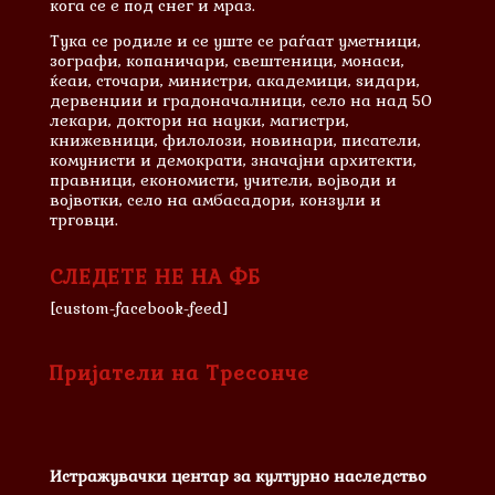
кога се е под снег и мраз.
Тука се родиле и сe уште се раѓаат уметници,
зографи, копаничари, свештеници, монаси,
ќеаи, сточари, министри, академици, ѕидари,
дервенџии и градоначалници, село на над 50
лекари, доктори на науки, магистри,
книжевници, филолози, новинари, писатели,
комунисти и демократи, значајни архитекти,
правници, економисти, учители, војводи и
војвотки, село на амбасадори, конзули и
трговци.
СЛЕДЕТЕ НЕ НА ФБ
[custom-facebook-feed]
Пријатели на Тресонче
Истражувачки центар за културно наследство