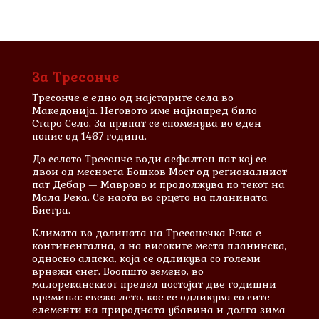
За Тресонче
Тресонче е едно од најстарите села во
Македонија. Неговото име најнапред било
Старо Село. За првпат се споменува во еден
попис од 1467 година.
До селото Тресонче води асфалтен пат кој се
двои од месноста Бошков Мост од регионалниот
пат Дебар — Маврово и продолжува по текот на
Мала Река. Се наоѓа во срцето на планината
Бистра.
Климата во долината на Тресонечка Река е
континентална, а на високите места планинска,
односно алпска, која се одликува со големи
врнежи снег. Воопшто земено, во
малореканскиот предел постојат две годишни
времиња: свежо лето, кое се одликува со сите
елементи на природната убавина и долга зима