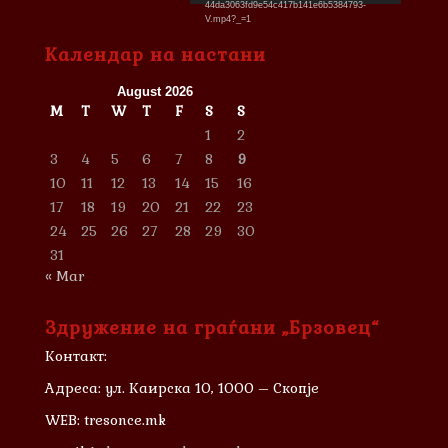
44da3063fd9e54c417b141e6b5384793-
V.mp4?_=1
Календар на настани
August 2026
M
T
W
T
F
S
S
1
2
3
4
5
6
7
8
9
10
11
12
13
14
15
16
17
18
19
20
21
22
23
24
25
26
27
28
29
30
31
« Mar
Здружение на граѓани „Брзовец“
Контакт:
Адреса: ул. Каирска 10, 1000 – Скопје
WEB: tresonce.mk