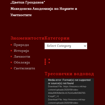
„Цветан Грозданов“
Македонска Академнија на Науките и
Уметностите
Знаменитости
Категории
Категории
Природа
Историја
Личности
Обележја
Светилишта
Тресонечки водопад
Video
Media error: Format(s) not supported
or source(s) not found
Player
Download File: https://tresonce.mk/wp-
content/uploads/2020/09/video-
44da3063fd9e54c417b141e6b5384793-
V.mp4?_=1
Download File: http://tresonce.mk/wp-
content/uploads/2020/09/video-