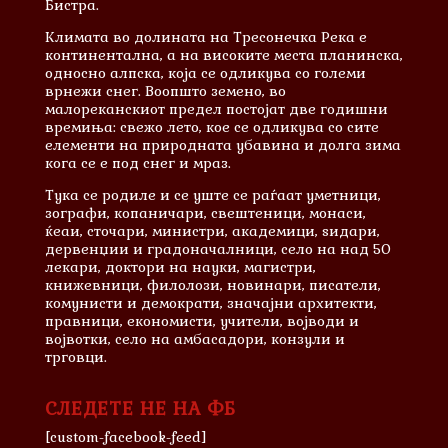
Бистра.
Климата во долината на Тресонечка Река е
континентална, а на високите места планинска,
односно алпска, која се одликува со големи
врнежи снег. Воопшто земено, во
малореканскиот предел постојат две годишни
времиња: свежо лето, кое се одликува со сите
елементи на природната убавина и долга зима
кога се е под снег и мраз.
Тука се родиле и сe уште се раѓаат уметници,
зографи, копаничари, свештеници, монаси,
ќеаи, сточари, министри, академици, ѕидари,
дервенџии и градоначалници, село на над 50
лекари, доктори на науки, магистри,
книжевници, филолози, новинари, писатели,
комунисти и демократи, значајни архитекти,
правници, економисти, учители, војводи и
војвотки, село на амбасадори, конзули и
трговци.
СЛЕДЕТЕ НЕ НА ФБ
[custom-facebook-feed]