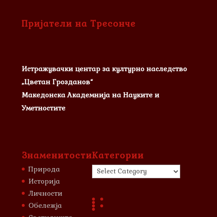
Пријатели на Тресонче
Истражувачки центар за културно наследство
„Цветан Грозданов“
Македонска Академнија на Науките и
Уметностите
Знаменитости
Категории
Категории
Природа
Историја
Личности
Обележја