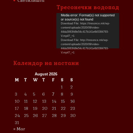
Светилишта
Тресонечки водопад
Video
Media error: Format(s) not supported
or source(s) not found
Player
Download File: https://tresonce.mk/wp-
content/uploads/2020/09/video-
44da3063fd9e54c417b141e6b5384793-
V.mp4?_=1
Download File: http://tresonce.mk/wp-
content/uploads/2020/09/video-
44da3063fd9e54c417b141e6b5384793-
V.mp4?_=1
Календар на настани
August 2026
M
T
W
T
F
S
S
1
2
3
4
5
6
7
8
9
10
11
12
13
14
15
16
17
18
19
20
21
22
23
24
25
26
27
28
29
30
31
« Mar