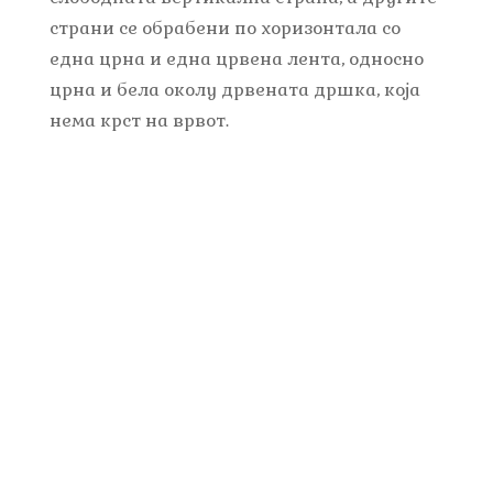
страни се обрабени по хоризонтала со
една црна и една црвена лента, односно
црна и бела околу дрвената дршка, која
нема крст на врвот.