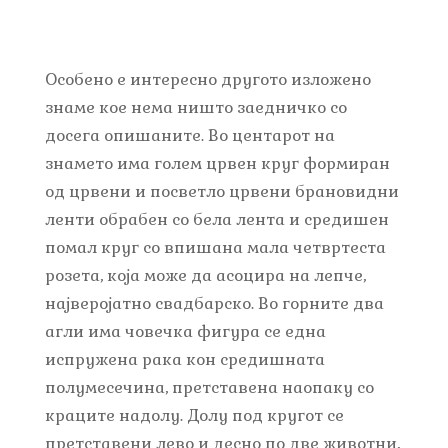
Особено е интересно другото изложено
знаме кое нема ништо заедничко со
досега опишаните. Во центарот на
знамето има голем црвен круг формиран
од црвени и посветло црвени брановидни
ленти обрабен со бела лента и средишен
помал круг со впишана мала четвртеста
розета, која може да асоцира на лепче,
најверојатно свадбарско. Во горните два
агли има човечка фигура се една
испружена рака кон средишната
полумесечина, претставена наопаку со
краците надолу. Долу под кругот се
претставени лево и десно по две животни,