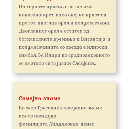
На горното црвено платно има
навезено: крст, како оној на врвот од
пратот, двоглав орел и полумесечина.
Двоглавиот орел е остаток од
богомилските времиња и Византија, а
полумесечината со ѕвезда е илирски
симбол. За Илири во средновековието
се сметале сите јужни Славјани..
Семејно знаме
Во село Тресонче е зачувано знаме
кое го поседува
фамилијата
Пандиловци
, денес