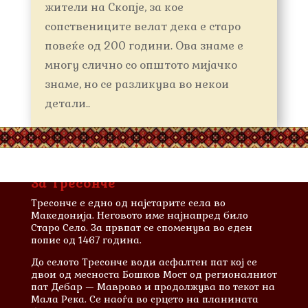
жители на Скопје, за кое
сопствениците велат дека е старо
повеќе од 200 години. Ова знаме е
многу слично со општото мијачко
знаме, но се разликува во некои
детали..
За Тресонче
Тресонче е едно од најстарите села во
Македонија. Неговото име најнапред било
Старо Село. За првпат се споменува во еден
попис од 1467 година.
До селото Тресонче води асфалтен пат кој се
двои од месноста Бошков Мост од регионалниот
пат Дебар — Маврово и продолжува по текот на
Мала Река. Се наоѓа во срцето на планината