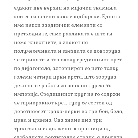
чуваат две верзии на мијачки знамиња
кои се означени како свадбарски. Едното
има некои заеднички елементи со
претходните, само разликата е што ги
нема животните, а знакот на
полумесечината и ѕвездата се повторува
четирипати и тоа околу средишниот крст
по дијагонала, алтерниран со исто толку
големи четири црни крста, што зборува
дека не се работи за знак на турската
империја. Средишниот круг не го содржи
четирикракиот крст, туку се состои од
деветнаесет крака-перки во три бои, бела,
црна и црвена. Ова знаме има три
триаголни издолжени завршници од
слободната вертикална страна, а другите