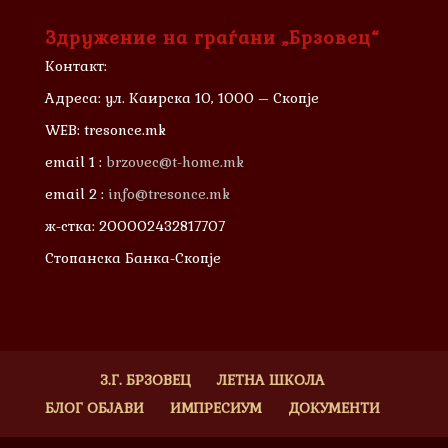
Здружение на граѓани „Брзовец“
Контакт:
Адреса: ул. Каирска 10, 1000 – Скопје
WEB: tresonce.mk
email 1 :
brzovec@t-home.mk
email 2 :
info@tresonce.mk
ж-стка: 200002432817707
Стопанска Банка-Скопје
З.Г. БРЗОВЕЦ
ЛЕТНА ШКОЛА
БЛОГ ОБЈАВИ
ИМПРЕСИУМ
ДОКУМЕНТИ