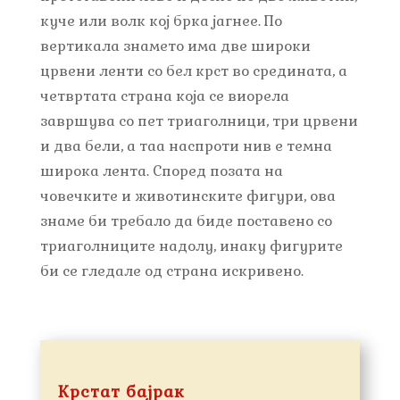
куче или волк кој брка јагнее. По
вертикала знамето има две широки
црвени ленти со бел крст во средината, а
четвртата страна која се виорела
завршува со пет триаголници, три црвени
и два бели, а таа наспроти нив е темна
широка лента. Според позата на
човечките и животинските фигури, ова
знаме би требало да биде поставено со
триаголниците надолу, инаку фигурите
би се гледале од страна искривено.
Крстат бајрак