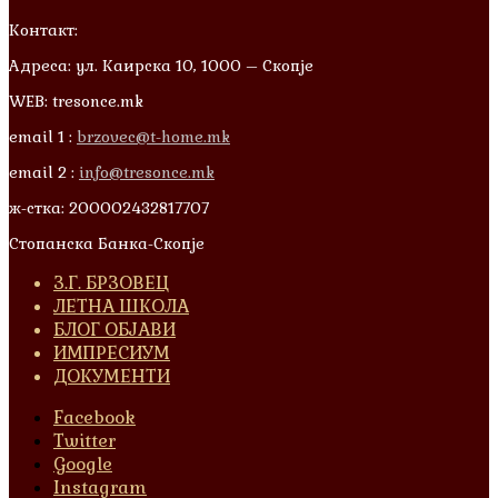
Контакт:
Адреса: ул. Каирска 10, 1000 – Скопје
WEB: tresonce.mk
email 1 :
brzovec@t-home.mk
email 2 :
info@tresonce.mk
ж-стка: 200002432817707
Стопанска Банка-Скопје
З.Г. БРЗОВЕЦ
ЛЕТНА ШКОЛА
БЛОГ ОБЈАВИ
ИМПРЕСИУМ
ДОКУМЕНТИ
Facebook
Twitter
Google
Instagram