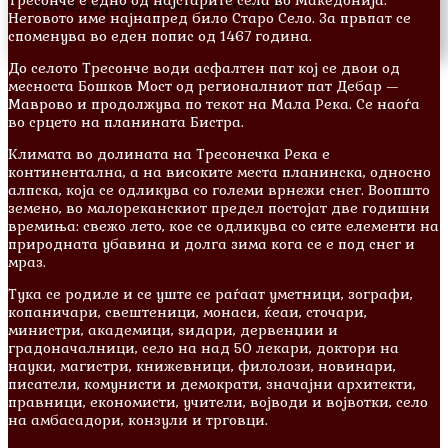
лепче, најверојатно свадбарско…
Неговото име најнапред било Старо Село. За првпат се
споменува во еден попис од 1467 година.
До селото Тресонче води асфалтен пат кој се двои од
месноста Бошков Мост од регионалниот пат Дебар —
Маврово и продолжува по текот на Мала Река. Се наоѓа
во срцето на планината Бистра.
Климата во долината на Тресонечка Река е
континентална, а на високите места планинска, односно
алпска, која се одликува со големи врнежи снег. Воопшто
земено, во малореканскиот предел постојат две годишни
времиња: свежо лето, кое се одликува со сите елементи на
природната убавина и долга зима кога се е под снег и
мраз.
Тука се родиле и сe уште се раѓаат уметници, зографи,
копаничари, свештеници, монаси, ќеаи, сточари,
министри, академици, ѕидари, дервенџии и
градоначалници, село на над 50 лекари, доктори на
науки, магистри, книжевници, филолози, новинари,
писатели, комунисти и демократи, значајни архитекти,
правници, економисти, учители, војводи и војвотки, село
на амбасадори, конзули и трговци.