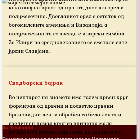
како оној на врвот од пратот, двоглав орел и
полумесечина. Двоглавиот орел е остаток од
богомилските времиња и Византија, а
полумесечината со ѕвезда е илирски симбол.
За Илири во средновековието се сметале сите
јужни Славјани..
Свадбарски бајрак
Во центарот на знамето има голем црвен круг
формиран од црвени и посветло црвени
брановидни ленти обрабен со бела лента и
средишен помал круг со впишана мала
За Тресонче
четвртеста розета, која може да асоцира на
Тресонче е едно од најстарите села во Македонија.