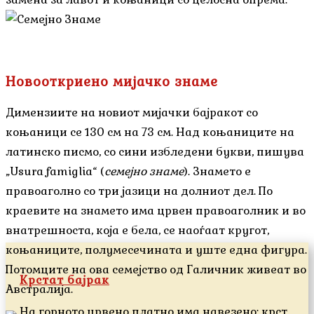
Новооткриено мијачко знаме
Димензиите на новиот мијачки бајракот со
коњаници се 130 см на 73 см. Над коњаниците на
латинско писмо, со сини избледени букви, пишува
„Usura famiglia“ (
семејно знаме
). Знамето е
правоаголно со три јазици на долниот дел. По
краевите на знамето има црвен правоаголник и во
внатрешноста, која е бела, се наоѓаат кругот,
коњаниците, полумесечината и уште една фигура.
Потомците на ова семејство од Галичник живеат во
Крстат бајрак
Австралија.
На горното црвено платно има навезено: крст,