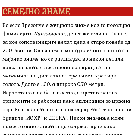
СЕМЕЈНО ЗНАМЕ
Во село Тресонче е зачувано знаме кое го поседува
фамилијата
Пандиловци
, денес жители на Скопје,
за кое сопствениците велат дека е старо повеќе од
200 години. Ова знаме е многу слично со општото
мијачко знаме, но се разликува во некои детали
како: ѕвездата е поставена вон краците на
месечината и двоглавиот орел нема крст врз
телото. Долго е 1.30, а широко 0.70 метри.
Изработено е од бело платно, а претставените
орнаменти се работени како апликации со црвена
боја. Во празните полиња околу крстот се впишани
буквите „ИС ХР“ и „НИ КА“. Некои знамиња може
наместо овие животни да содржат куче како
замена за лавот и коњаници со целосна опрема.