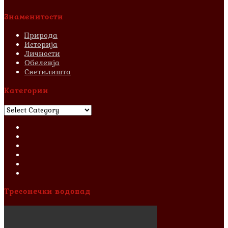
Знаменитости
Природа
Историја
Личности
Обележја
Светилишта
Категории
Категории
Тресонечки водопад