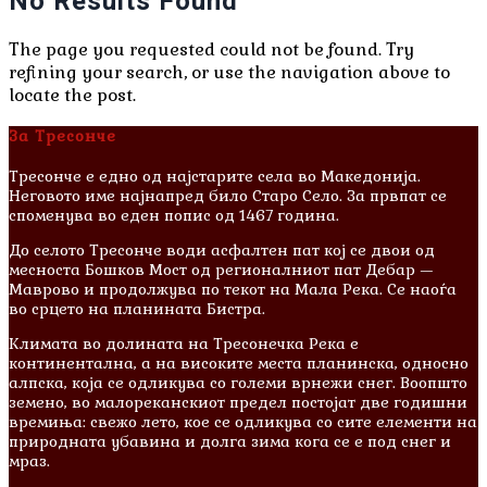
No Results Found
The page you requested could not be found. Try
refining your search, or use the navigation above to
locate the post.
За Тресонче
Тресонче е едно од најстарите села во Македонија.
Неговото име најнапред било Старо Село. За првпат се
споменува во еден попис од 1467 година.
До селото Тресонче води асфалтен пат кој се двои од
месноста Бошков Мост од регионалниот пат Дебар —
Маврово и продолжува по текот на Мала Река. Се наоѓа
во срцето на планината Бистра.
Климата во долината на Тресонечка Река е
континентална, а на високите места планинска, односно
алпска, која се одликува со големи врнежи снег. Воопшто
земено, во малореканскиот предел постојат две годишни
времиња: свежо лето, кое се одликува со сите елементи на
природната убавина и долга зима кога се е под снег и
мраз.