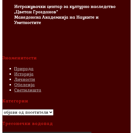
Истражувачки центар за културно наследство
„Цветан Грозданов“
Македонска Академнија на Науките и
Уметностите
Знаменитости
Природа
Историја
Личности
Обележја
Светилишта
Категории
Категории
Тресонечки водопад