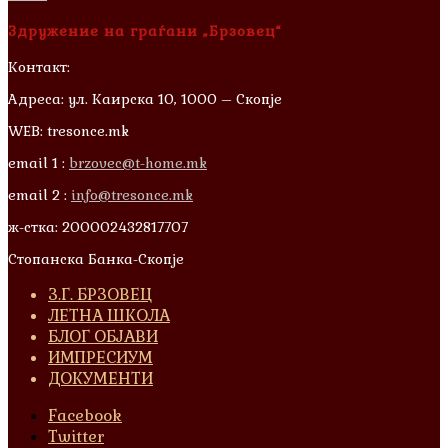
Здружение на граѓани „Брзовец“
Контакт:
Адреса: ул. Каирска 10, 1000 – Скопје
WEB: tresonce.mk
email 1 :
brzovec@t-home.mk
email 2 :
info@tresonce.mk
ж-стка: 200002432817707
Стопанска Банка-Скопје
З.Г. БРЗОВЕЦ
ЛЕТНА ШКОЛА
БЛОГ ОБЈАВИ
ИМПРЕСИУМ
ДОКУМЕНТИ
Facebook
Twitter