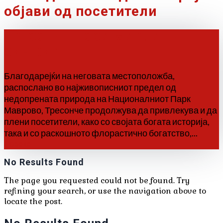
објави од посетители
ТРЕСОНЧЕ НОСИ МИР…И ЕДЕН
СИН ВИР
Благодарејќи на неговата местоположба,
распослано во најживописниот предел од
недопрената природа на Националниот Парк
Маврово, Тресонче продолжува да привлекува и да
плени посетители, како со својата богата историја,
така и со раскошното флорастично богатство,...
Повеќе
No Results Found
The page you requested could not be found. Try
refining your search, or use the navigation above to
locate the post.