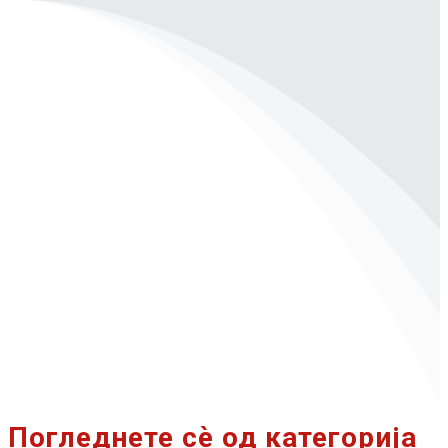
Погледнете сѐ од категорија