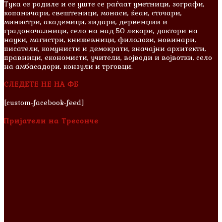
Тука се родиле и сe уште се раѓаат уметници, зографи,
копаничари, свештеници, монаси, ќеаи, сточари,
министри, академици, ѕидари, дервенџии и
градоначалници, село на над 50 лекари, доктори на
науки, магистри, книжевници, филолози, новинари,
писатели, комунисти и демократи, значајни архитекти,
правници, економисти, учители, војводи и војвотки, село
на амбасадори, конзули и трговци.
СЛЕДЕТЕ НЕ НА ФБ
[custom-facebook-feed]
Пријатели на Тресонче