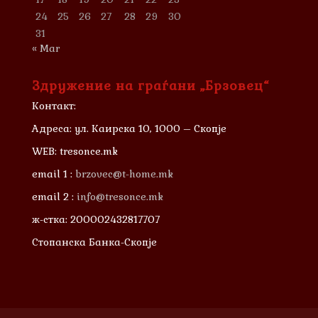
24
25
26
27
28
29
30
31
« Mar
Здружение на граѓани „Брзовец“
Контакт:
Адреса: ул. Каирска 10, 1000 – Скопје
WEB: tresonce.mk
email 1 :
brzovec@t-home.mk
email 2 :
info@tresonce.mk
ж-стка: 200002432817707
Стопанска Банка-Скопје