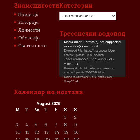
Знаменитости
Категории
Категории
Природа
Историја
Личности
Тресонечки водопад
Обележја
Video
Media error: Format(s) not supported
Светилишта
or source(s) not found
Player
Download File: https://tresonce.mk/wp-
content/uploads/2020/09/video-
44da3063fd9e54c417b141e6b5384793-
V.mp4?_=1
Download File: http://tresonce.mk/wp-
content/uploads/2020/09/video-
44da3063fd9e54c417b141e6b5384793-
V.mp4?_=1
Календар на настани
August 2026
M
T
W
T
F
S
S
1
2
3
4
5
6
7
8
9
10
11
12
13
14
15
16
17
18
19
20
21
22
23