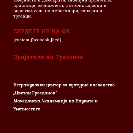
комунисти и демократи, значајни архитекти,
правници, економисти, учители, војводи и
војвотки, село на амбасадори, конзули и
трговци.
СЛЕДЕТЕ НЕ НА ФБ
[custom-facebook-feed]
Пријатели на Тресонче
Истражувачки центар за културно наследство
„Цветан Грозданов“
Македонска Академнија на Науките и
Уметностите