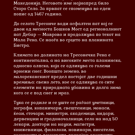
Македонија. Неговото име најнапред било
Старо Село. За првпат се споменува во еден
попис од 1467 година.
До селото Тресонче води асфалтен пат кој се
двои од месноста Бошков Мост од регионалниот
пат Дебар — Маврово и продолжува по текот на
Мала Река. Се наоѓа во срцето на планината
Бистра.
Климата во долината на Тресонечка Река е
континентална, а на високите места планинска,
односно алпска, која се одликува со големи
врнежи снег. Воопшто земено, во
малореканскиот предел постојат две годишни
времиња: свежо лето, кое се одликува со сите
елементи на природната убавина и долга зима
кога се е под снег и мраз.
Тука се родиле и сe уште се раѓаат уметници,
зографи, копаничари, свештеници, монаси,
ќеаи, сточари, министри, академици, ѕидари,
дервенџии и градоначалници, село на над 50
лекари, доктори на науки, магистри,
книжевници, филолози, новинари, писатели,