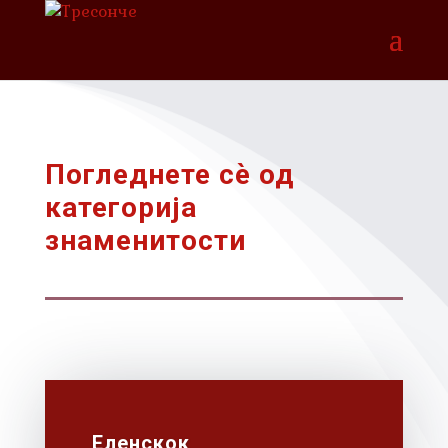
Погледнете сѐ од
категорија
знаменитости
Еленскок