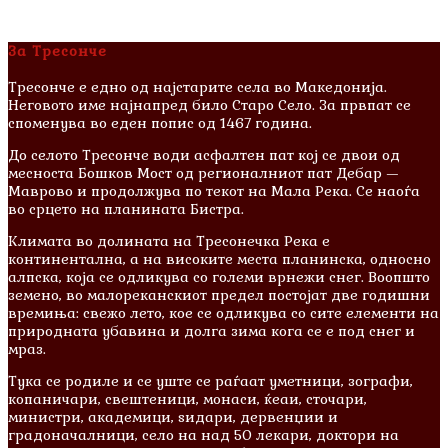
За Тресонче
Тресонче е едно од најстарите села во Македонија.
Неговото име најнапред било Старо Село. За првпат се
споменува во еден попис од 1467 година.
До селото Тресонче води асфалтен пат кој се двои од
месноста Бошков Мост од регионалниот пат Дебар —
Маврово и продолжува по текот на Мала Река. Се наоѓа
во срцето на планината Бистра.
Климата во долината на Тресонечка Река е
континентална, а на високите места планинска, односно
алпска, која се одликува со големи врнежи снег. Воопшто
земено, во малореканскиот предел постојат две годишни
времиња: свежо лето, кое се одликува со сите елементи на
природната убавина и долга зима кога се е под снег и
мраз.
Тука се родиле и сe уште се раѓаат уметници, зографи,
копаничари, свештеници, монаси, ќеаи, сточари,
министри, академици, ѕидари, дервенџии и
градоначалници, село на над 50 лекари, доктори на