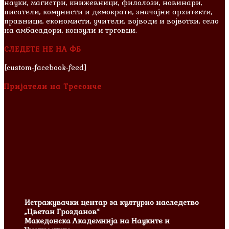
науки, магистри, книжевници, филолози, новинари,
писатели, комунисти и демократи, значајни архитекти,
правници, економисти, учители, војводи и војвотки, село
на амбасадори, конзули и трговци.
СЛЕДЕТЕ НЕ НА ФБ
[custom-facebook-feed]
Пријатели на Тресонче
Истражувачки центар за културно наследство
„Цветан Грозданов“
Македонска Академнија на Науките и