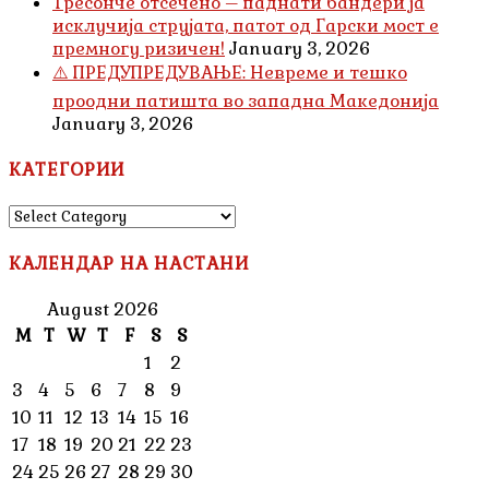
Тресонче отсечено – паднати бандери ја
исклучија струјата, патот од Гарски мост е
премногу ризичен!
January 3, 2026
⚠️ ПРЕДУПРЕДУВАЊЕ: Невреме и тешко
проодни патишта во западна Македонија
January 3, 2026
КАТЕГОРИИ
КАТЕГОРИИ
КАЛЕНДАР НА НАСТАНИ
August 2026
M
T
W
T
F
S
S
1
2
3
4
5
6
7
8
9
10
11
12
13
14
15
16
17
18
19
20
21
22
23
24
25
26
27
28
29
30