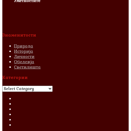
Уметностите
Знаменитости
Природа
Историја
Личности
Обележја
Светилишта
Категории
Категории