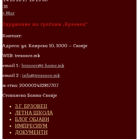
31
« Mar
Здружение на граѓани „Брзовец“
Контакт:
Адреса: ул. Каирска 10, 1000 – Скопје
WEB: tresonce.mk
email 1 :
brzovec@t-home.mk
email 2 :
info@tresonce.mk
ж-стка: 200002432817707
Стопанска Банка-Скопје
З.Г. БРЗОВЕЦ
ЛЕТНА ШКОЛА
БЛОГ ОБЈАВИ
ИМПРЕСИУМ
ДОКУМЕНТИ