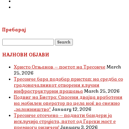
Пребарај
Search
for:
НАЈНОВИ ОБЈАВИ
Христо Огњанов – поетот на Тресонче
March
25, 2026
Тресонче бара подобар пристап: на средба со
градоначалникот отворени клучни
инфраструктурни прашања
March 25, 2026
Подвиг на Бистра: Спасени двајца вработени
на мобилен оператор по цела ноќ во снежно
„заложништво“
January 12, 2026
Тресонче отсечено – паднати бандери ја
исклучија струјата, патот од Гарски мост е
премногу ризичен!
January 3, 2026