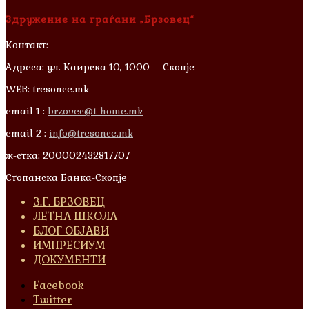
Здружение на граѓани „Брзовец“
Контакт:
Адреса: ул. Каирска 10, 1000 – Скопје
WEB: tresonce.mk
email 1 :
brzovec@t-home.mk
email 2 :
info@tresonce.mk
ж-стка: 200002432817707
Стопанска Банка-Скопје
З.Г. БРЗОВЕЦ
ЛЕТНА ШКОЛА
БЛОГ ОБЈАВИ
ИМПРЕСИУМ
ДОКУМЕНТИ
Facebook
Twitter