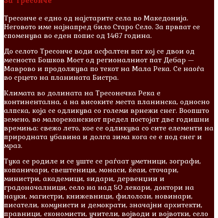
За Тресонче
Тресонче е едно од најстарите села во Македонија.
Неговото име најнапред било Старо Село. За првпат се
споменува во еден попис од 1467 година.
До селото Тресонче води асфалтен пат кој се двои од
месноста Бошков Мост од регионалниот пат Дебар —
Маврово и продолжува по текот на Мала Река. Се наоѓа
во срцето на планината Бистра.
Климата во долината на Тресонечка Река е
континентална, а на високите места планинска, односно
алпска, која се одликува со големи врнежи снег. Воопшто
земено, во малореканскиот предел постојат две годишни
времиња: свежо лето, кое се одликува со сите елементи на
природната убавина и долга зима кога се е под снег и
мраз.
Тука се родиле и сe уште се раѓаат уметници, зографи,
копаничари, свештеници, монаси, ќеаи, сточари,
министри, академици, ѕидари, дервенџии и
градоначалници, село на над 50 лекари, доктори на
науки, магистри, книжевници, филолози, новинари,
писатели, комунисти и демократи, значајни архитекти,
правници, економисти, учители, војводи и војвотки, село