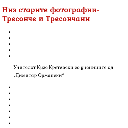
Низ старите фотографии-
Тресонче и Тресончани
Учителот Кузе Крстевски со учениците од
„Димитар Ормански“