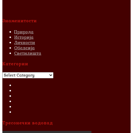
Знаменитости
Природа
Историја
Личности
Обележја
Светилишта
Категории
Категории
Тресонечки водопад