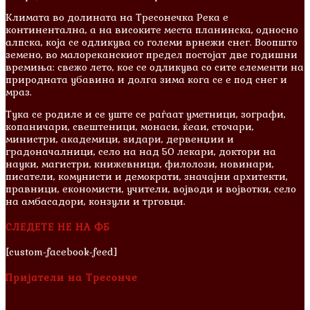
Климата во долината на Тресонечка Река е
континентална, а на високите места планинска, односно
алпска, која се одликува со големи врнежи снег. Воопшто
земено, во малореканскиот предел постојат две годишни
времиња: свежо лето, кое се одликува со сите елементи на
природната убавина и долга зима кога се е под снег и
мраз.
Тука се родиле и сe уште се раѓаат уметници, зографи,
копаничари, свештеници, монаси, ќеаи, сточари,
министри, академици, ѕидари, дервенџии и
градоначалници, село на над 50 лекари, доктори на
науки, магистри, книжевници, филолози, новинари,
писатели, комунисти и демократи, значајни архитекти,
правници, економисти, учители, војводи и војвотки, село
на амбасадори, конзули и трговци.
СЛЕДЕТЕ НЕ НА ФБ
[custom-facebook-feed]
Пријатели на Тресонче