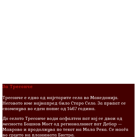
За Тресонче
Тресонче е едно од најстарите села во Македонија.
Неговото име најнапред било Старо Село. За првпат се
споменува во еден попис од 1467 година.
До селото Тресонче води асфалтен пат кој се двои од
месноста Бошков Мост од регионалниот пат Дебар —
Маврово и продолжува по текот на Мала Река. Се наоѓа
во срцето на планината Бистра.