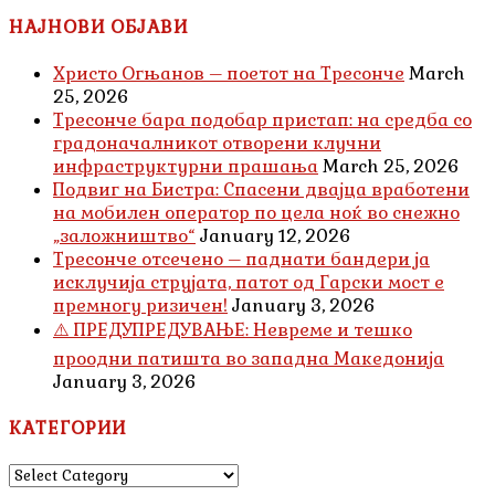
НАЈНОВИ ОБЈАВИ
Христо Огњанов – поетот на Тресонче
March
25, 2026
Тресонче бара подобар пристап: на средба со
градоначалникот отворени клучни
инфраструктурни прашања
March 25, 2026
Подвиг на Бистра: Спасени двајца вработени
на мобилен оператор по цела ноќ во снежно
„заложништво“
January 12, 2026
Тресонче отсечено – паднати бандери ја
исклучија струјата, патот од Гарски мост е
премногу ризичен!
January 3, 2026
⚠️ ПРЕДУПРЕДУВАЊЕ: Невреме и тешко
проодни патишта во западна Македонија
January 3, 2026
КАТЕГОРИИ
КАТЕГОРИИ