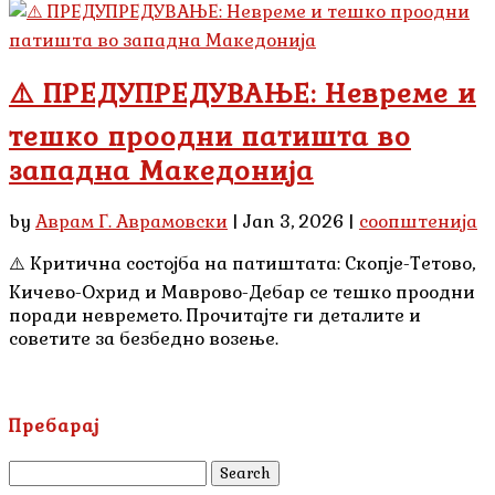
⚠️ ПРЕДУПРЕДУВАЊЕ: Невреме и
тешко проодни патишта во
западна Македонија
by
Аврам Г. Аврамовски
|
Jan 3, 2026
|
соопштенија
⚠️ Критична состојба на патиштата: Скопје-Тетово,
Кичево-Охрид и Маврово-Дебар се тешко проодни
поради невремето. Прочитајте ги деталите и
советите за безбедно возење.
Пребарај
Search
for: