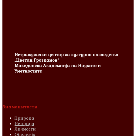
Истражувачки центар за културно наследство
„Цветан Грозданов“
Македонска Академнија на Науките и
Уметностите
Знаменитости
Природа
Историја
Личности
Обележја