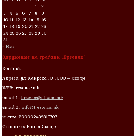
1
2
3
4
5
6
7
8
9
10
11
12
13
14
15
16
17
18
19
20
21
22
23
24
25
26
27
28
29
30
31
« Mar
Здружение на граѓани „Брзовец“
Контакт:
Адреса: ул. Каирска 10, 1000 – Скопје
WEB: tresonce.mk
email 1 :
brzovec@t-home.mk
email 2 :
info@tresonce.mk
ж-стка: 200002432817707
Стопанска Банка-Скопје