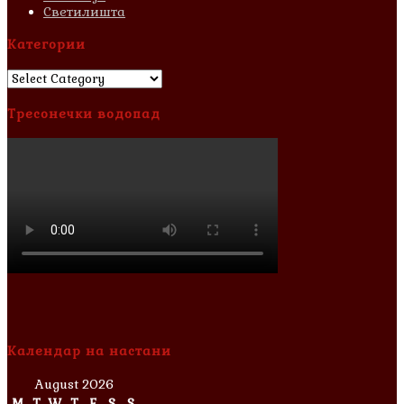
Светилишта
Категории
Категории
Тресонечки водопад
Календар на настани
August 2026
M
T
W
T
F
S
S