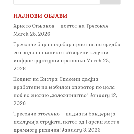
НАЈНОВИ ОБЈАВИ
Христо Огњанов – поетот на Тресонче
March 25, 2026
Тресонче бара подобар пристап: на средба
со градоначалникот отворени клучни
инфраструктурни прашања
March 25,
2026
Подвиг на Бистра: Спасени двајца
вработени на мобилен оператор по цела
ноќ во снежно „заложништво“
January 12,
2026
Тресонче отсечено – паднати бандери ја
исклучија струјата, патот од Гарски мост е
премногу ризичен!
January 3, 2026