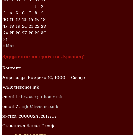
1
2
3
4
5
6
7
8
9
10
11
12
13
14
15
16
17
18
19
20
21
22
23
24
25
26
27
28
29
30
31
« Mar
Здружение на граѓани „Брзовец“
Контакт:
Адреса: ул. Каирска 10, 1000 – Скопје
WEB: tresonce.mk
email 1 :
brzovec@t-home.mk
email 2 :
info@tresonce.mk
ж-стка: 200002432817707
Стопанска Банка-Скопје