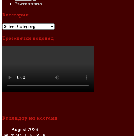
Светилишта
Категории
Категории
Тресонечки водопад
Календар на настани
August 2026
M
T
W
T
F
S
S