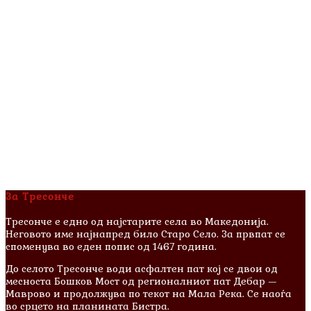
За Тресонче
Тресонче е едно од најстарите села во Македонија.
Неговото име најнапред било Старо Село. За првпат се
споменува во еден попис од 1467 година.
До селото Тресонче води асфалтен пат кој се двои од
месноста Бошков Мост од регионалниот пат Дебар —
Маврово и продолжува по текот на Мала Река. Се наоѓа
во срцето на планината Бистра.