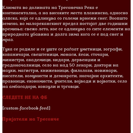
Климата во долината на Тресонечка Река е
континентална, а на високите места планинска, односно
алпска, која се одликува со големи врнежи снег. Воопшто
земено, во малореканскиот предел постојат две годишни
времиња: свежо лето, кое се одликува со сите елементи на
природната убавина и долга зима кога се е под снег и
мраз.
Тука се родиле и сe уште се раѓаат уметници, зографи,
копаничари, свештеници, монаси, ќеаи, сточари,
министри, академици, ѕидари, дервенџии и
градоначалници, село на над 50 лекари, доктори на
науки, магистри, книжевници, филолози, новинари,
писатели, комунисти и демократи, значајни архитекти,
правници, економисти, учители, војводи и војвотки, село
на амбасадори, конзули и трговци.
СЛЕДЕТЕ НЕ НА ФБ
[custom-facebook-feed]
Пријатели на Тресонче