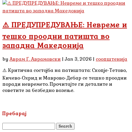
⚠️ ПРЕДУПРЕДУВАЊЕ: Невреме и
тешко проодни патишта во
западна Македонија
by
Аврам Г. Аврамовски
|
Jan 3, 2026
|
соопштенија
⚠️ Критична состојба на патиштата: Скопје-Тетово,
Кичево-Охрид и Маврово-Дебар се тешко проодни
поради невремето. Прочитајте ги деталите и
советите за безбедно возење.
Пребарај
Search
for: