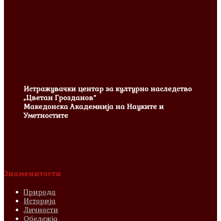
Истражувачки центар за културно наследство
„Цветан Грозданов“
Македонска Академнија на Науките и
Уметностите
Знаменитости
Природа
Историја
Личности
Обележја