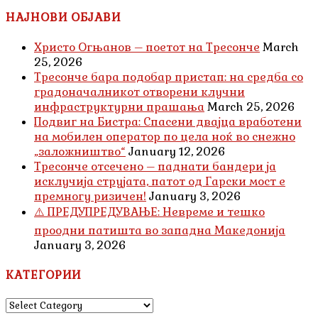
НАЈНОВИ ОБЈАВИ
Христо Огњанов – поетот на Тресонче
March
25, 2026
Тресонче бара подобар пристап: на средба со
градоначалникот отворени клучни
инфраструктурни прашања
March 25, 2026
Подвиг на Бистра: Спасени двајца вработени
на мобилен оператор по цела ноќ во снежно
„заложништво“
January 12, 2026
Тресонче отсечено – паднати бандери ја
исклучија струјата, патот од Гарски мост е
премногу ризичен!
January 3, 2026
⚠️ ПРЕДУПРЕДУВАЊЕ: Невреме и тешко
проодни патишта во западна Македонија
January 3, 2026
КАТЕГОРИИ
КАТЕГОРИИ