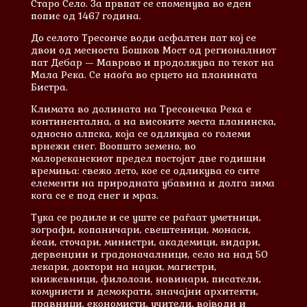
Старо Село. За првпат се споменува во еден
попис од 1467 година.
До селото Тресонче води асфалтен пат кој се
двои од месноста Бошков Мост од регионалниот
пат Дебар — Маврово и продолжува по текот на
Мала Река. Се наоѓа во срцето на планината
Бистра.
Климата во долината на Тресонечка Река е
континентална, а на високите места планинска,
односно алпска, која се одликува со големи
врнежи снег. Воопшто земено, во
малореканскиот предел постојат две годишни
времиња: свежо лето, кое се одликува со сите
елементи на природната убавина и долга зима
кога се е под снег и мраз.
Тука се родиле и сe уште се раѓаат уметници,
зографи, копаничари, свештеници, монаси,
ќеаи, сточари, министри, академици, ѕидари,
дервенџии и градоначалници, село на над 50
лекари, доктори на науки, магистри,
книжевници, филолози, новинари, писатели,
комунисти и демократи, значајни архитекти,
правници, економисти, учители, војводи и