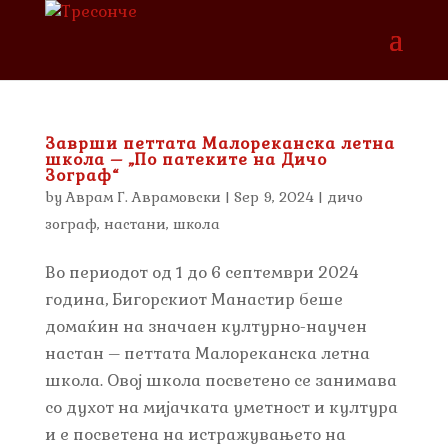
Заврши петтата Малореканска летна
школа – „По патеките на Дичо
Зограф“
by
Аврам Г. Аврамовски
|
Sep 9, 2024
|
дичо
зограф
,
настани
,
школа
Во периодот од 1 до 6 септември 2024
година, Бигорскиот Манастир беше
домаќин на значаен културно-научен
настан – петтата Малореканска летна
школа. Овој школа посветено се занимава
со духот на мијачката уметност и култура
и е посветена на истражувањето на