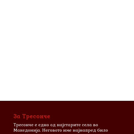
За Тресонче
Тресонче е едно од најстарите села во
Македонија. Неговото име најнапред било