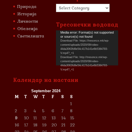
Категории
Природа
Историја
Личности
Тресонечки водопад
Обележја
Video
Media error: Format(s) not supported
Светилишта
or source(s) not found
Player
Download File: https://tresonce.mk/wp-
content/uploads/2020/09/video-
44da3063fd9e54c417b141e6b5384793-
V.mp4?_=1
Download File: http://tresonce.mk/wp-
content/uploads/2020/09/video-
44da3063fd9e54c417b141e6b5384793-
V.mp4?_=1
Календар на настани
September 2024
M
T
W
T
F
S
S
1
2
3
4
5
6
7
8
9
10
11
12
13
14
15
16
17
18
19
20
21
22
23
24
25
26
27
28
29