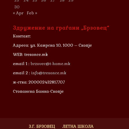
30
« Apr
Feb »
Здружение на граѓани „Брзовец“
Контакт:
Адреса: ул. Каирска 10, 1000 – Скопје
WEB: tresonce.mk
email 1 :
brzovec@t-home.mk
email 2 :
info@tresonce.mk
ж-стка: 200002432817707
Стопанска Банка-Скопје
З.Г. БРЗОВЕЦ
ЛЕТНА ШКОЛА