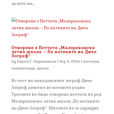
делото на...
Отворена е Петтата „Малореканска
летна школа – По патеките на Дичо
Зограф“
by
Аврам Г. Аврамовски
|
Sep 9, 2024
|
настани
,
соопштенија
,
школа
Во чест на македонскиот зограф Дичо
Зограф денеска во неговото родно
Тресонче ќе биде отворена петтата по ред
Малореканска летна школа „По патеките
на Дичо Зограф“. Школата ќе се одржува