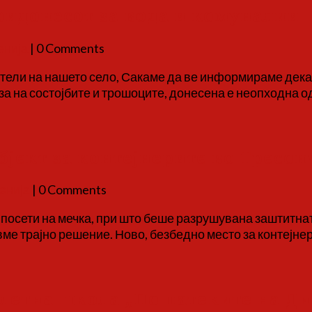
ридонесот за вода и комуналии
енија
| 0 Comments
тели на нашето село, Сакаме да ве информираме дека
а на состојбите и трошоците, донесена е неопходна о
бјект за контејнерите во Тресон
енија
| 0 Comments
посети на мечка, при што беше разрушувана заштитнат
вме трајно решение. Ново, безбедно место за контејн
етна школа „По патеките на Дичо