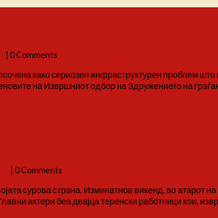
: на средба со градоначалникот
а
| 0 Comments
осочена како сериозен инфраструктурен проблем што в
леновите на Извршниот одбор на Здружението на граѓ
јца вработени на мобилен опера
ја
| 0 Comments
ојата сурова страна. Изминатиов викенд, во атарот н
Главни актери беа двајца теренски работници кои, извр