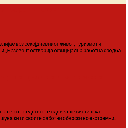
 отворени клучни
лијае врз секојдневниот живот, туризмот и
ани „Брзовец“ остварија официјална работна средба
тор по цела ноќ во снежно
а нашето соседство, се одвиваше вистинска
шувајќи ги своите работни обврски во екстремни...