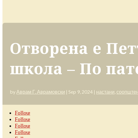
Отворена е Пе
школа – По пат
by
Аврам Г. Аврамовски
|
Sep 9, 2024
|
настани
,
соопштен
Follow
Follow
Follow
Follow