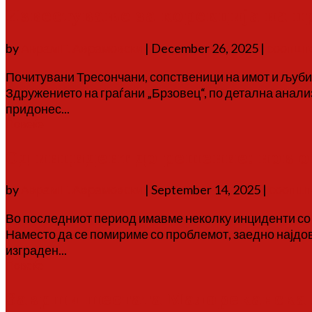
Известување за корекција на п
by
Аврам Г. Аврамовски
|
December 26, 2025
|
соопшт
Почитувани Тресончани, сопственици на имот и љуби
Здружението на граѓани „Брзовец“, по детална анализ
придонес...
Повеќе
Од инцидент до решение: нов о
by
Аврам Г. Аврамовски
|
September 14, 2025
|
соопшт
Во последниот период имавме неколку инциденти со 
Наместо да се помириме со проблемот, заедно најдо
изграден...
Повеќе
Заврши шестата Малореканска л