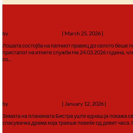
Тресонче бара подобар пристап
инфраструктурни прашања
by
Аврам Г. Аврамовски
|
March 25, 2026
|
соопштениј
Лошата состојба на патниот правец до селото беше п
пристапот на итните служби На 24.03.2026 година, ч
со...
Повеќе
Подвиг на Бистра: Спасени два
„заложништво“
by
Аврам Г. Аврамовски
|
January 12, 2026
|
соопштени
Зимата на планината Бистра уште еднаш ја покажа св
спасувачка драма која траеше повеќе од девет часа. 
Повеќе