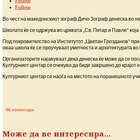
Follow
Follow
Во чест на македонскиот зограф Дичо Зограф денеска во не
Школата ќе се одржува во црквата „Св. Петар и Павле“ која
Под покровителство на Институтот „Цветан Грозданов“ пр
оваа школа ќе се проучуваат уметноста и архитектурата во 
Организаторите најавуваат дека денеска ќе може да се по
Културниот центар се очекува да биде завршено до крајот н
Културниот центар се наоѓа на местото на поранешното уч
ФБ коментари
Може да ве интересира…