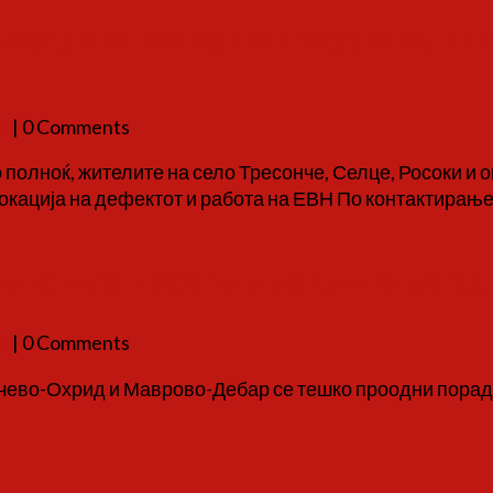
ндери ја исклучија струјата, па
а
| 0 Comments
о полноќ, жителите на село Тресонче, Селце, Росоки и
Локација на дефектот и работа на ЕВН По контактирање
и тешко проодни патишта во за
а
| 0 Comments
Кичево-Охрид и Маврово-Дебар се тешко проодни поради