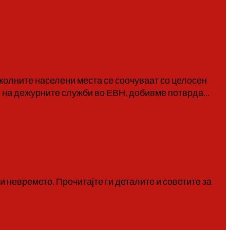
тот од Гарски мост е премногу
 околните населени места се соочуваат со целосен
 на дежурните служби во ЕВН, добивме потврда...
падна Македонија
 невремето. Прочитајте ги деталите и советите за