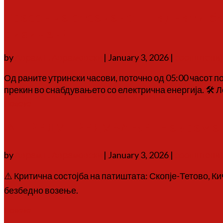
Тресонче отсечено – паднати ба
ризичен!
by
Аврам Г. Аврамовски
|
January 3, 2026
|
соопштениј
Од раните утрински часови, поточно од 05:00 часот п
прекин во снабдувањето со електрична енергија. 🛠 
Повеќе
⚠️ ПРЕДУПРЕДУВАЊЕ: Невреме 
by
Аврам Г. Аврамовски
|
January 3, 2026
|
соопштениј
⚠️ Критична состојба на патиштата: Скопје-Тетово, 
безбедно возење.
Повеќе