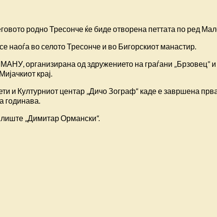
говото родно Тресонче ќе биде отворена петтата по ред Мал
 се наоѓа во селото Тресонче и во Бигорскиот манастир.
и МАНУ, организирана од здружението на граѓани „Брзовец”
Мијачкиот крај.
сети и Културниот центар „Дичо Зограф“ каде е завршена пр
а годинава.
илиште „Димитар Ормански“.