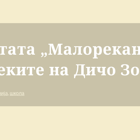
ттата „Малорекан
еките на Дичо З
ија
,
школа