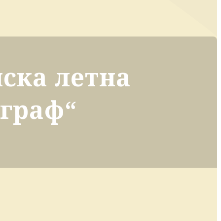
ска летна
ограф“