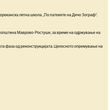
ореканска летна школа „По патеките на Дичо Зограф“.
 и општина Маврово-Ростуше, за време на одржување на
вата фаза од реконструкцијата. Целосното опремување на