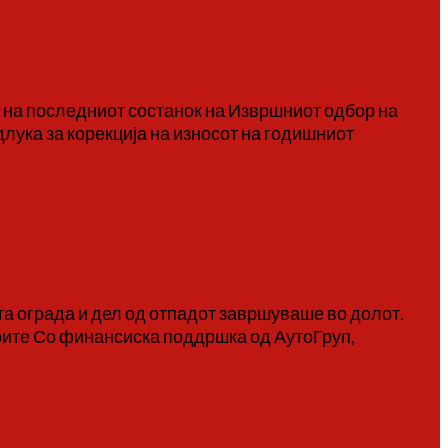
 на последниот состанок на Извршниот одбор на
длука за корекција на износот на годишниот
че
а ограда и дел од отпадот завршуваше во долот.
ерите Со финансиска поддршка од АутоГруп,
 Зограф“ (30 август – 4