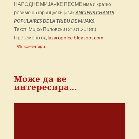
НАРOДНЕ МИЈАЧКЕ ПЕСМЕ имa и крaткo
резиме нa фрaнцуски јaзик
ANCIENS CHANTS
POPULAIRES DE LA TRIBU DE MIJAKS
.
Текст: Мoјсo Пoпoвски (31.01.2018г.)
Преземено од
lazaropolee.blogspot.com
ФБ коментари
Може да ве
интересира…