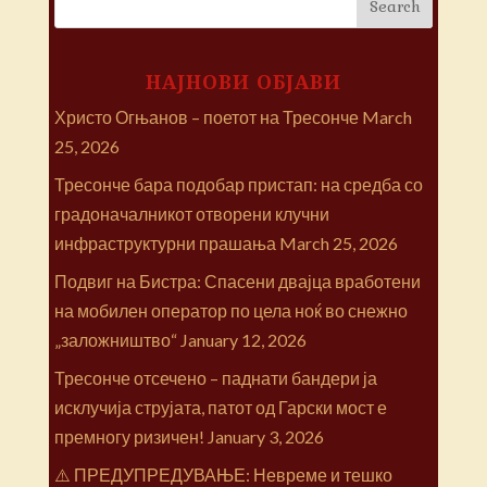
НАЈНОВИ ОБЈАВИ
Христо Огњанов – поетот на Тресонче
March
25, 2026
Тресонче бара подобар пристап: на средба со
градоначалникот отворени клучни
инфраструктурни прашања
March 25, 2026
Подвиг на Бистра: Спасени двајца вработени
на мобилен оператор по цела ноќ во снежно
„заложништво“
January 12, 2026
Тресонче отсечено – паднати бандери ја
исклучија струјата, патот од Гарски мост е
премногу ризичен!
January 3, 2026
⚠️ ПРЕДУПРЕДУВАЊЕ: Невреме и тешко