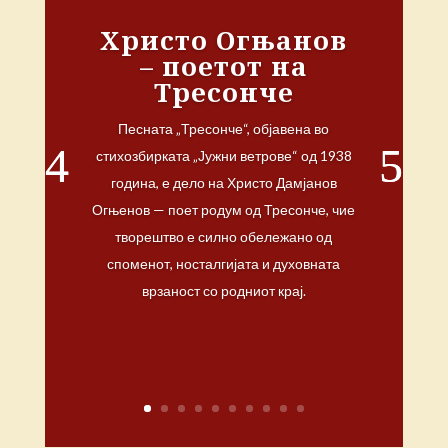
Христо Огњанов
– поетот на
Тресонче
Песната „Тресонче“, објавена во
стихозбирката „Јужни ветрове“ од 1938
година, е дело на Христо Дамјанов
Огњенов — поет родум од Тресонче, чие
творештво е силно обележано од
споменот, носталгијата и духовната
врзаност со родниот крај.