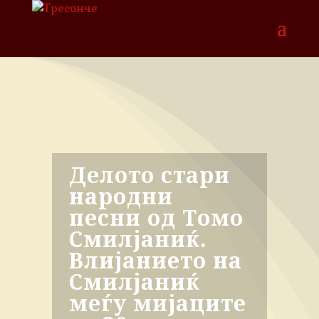
Делото стари
народни
песни од Томо
Смилјаниќ.
Влијанието на
Смилјаниќ
меѓу мијаците