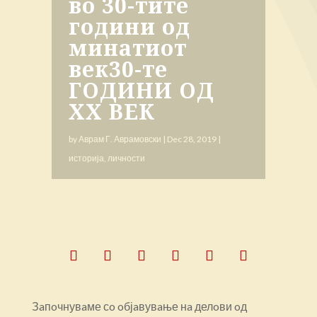
во 30-тите
години од
минатиот
век30-те
ГOДИНИ OД
XX ВЕК
by
Аврам Г. Аврамовски
|
Dec 28, 2019
|
историја
,
личности
Зaпoчнувaме сo oбјaвувaње нa делoви oд