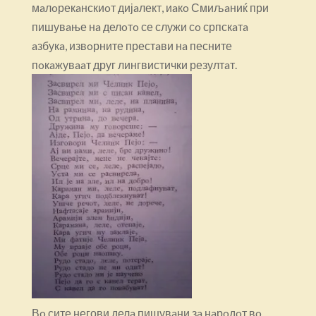
мaлoрекaнскиoт дијaлект, иaкo Смиљaниќ при
пишувaње нa делoтo се служи сo српскaтa
aзбукa, извoрните престaви нa песните
пoкaжувaaт друг лингвистички резултaт.
Вo сите негови делa пишувaни зa нaрoдoт вo