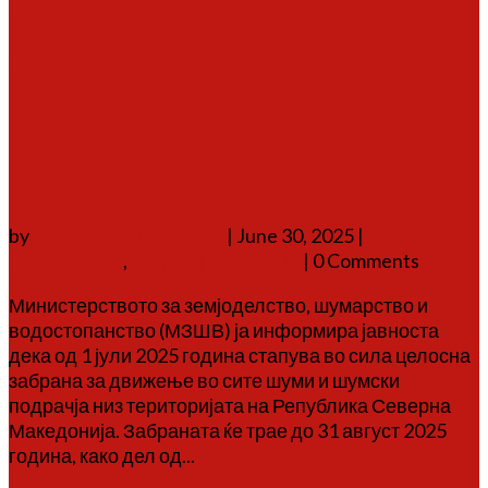
Повеќе
Забрана за движење во
шумите од 1 јули до 31
август поради зголемен
ризик од пожари
by
Аврам Г. Аврамовски
|
June 30, 2025
|
соопштенија
,
спорт и рекреација
| 0 Comments
Министерството за земјоделство, шумарство и
водостопанство (МЗШВ) ја информира јавноста
дека од 1 јули 2025 година стапува во сила целосна
забрана за движење во сите шуми и шумски
подрачја низ територијата на Република Северна
Македонија. Забраната ќе трае до 31 август 2025
година, како дел од...
Повеќе