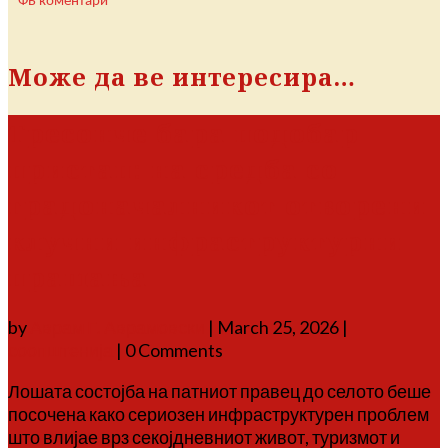
ФБ коментари
Може да ве интересира…
Тресонче бара подобар
пристап: на средба со
градоначалникот отворени
клучни инфраструктурни
прашања
by
Аврам Г. Аврамовски
|
March 25, 2026
|
соопштенија
| 0 Comments
Лошата состојба на патниот правец до селото беше
посочена како сериозен инфраструктурен проблем
што влијае врз секојдневниот живот, туризмот и