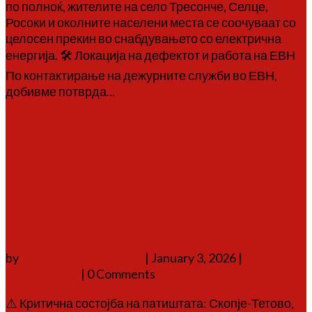
по полноќ, жителите на село Тресонче, Селце,
Росоки и околните населени места се соочуваат со
целосен прекин во снабдувањето со електрична
енергија. 🛠 Локација на дефектот и работа на ЕВН
По контактирање на дежурните служби во ЕВН,
добивме потврда...
Повеќе
⚠️ ПРЕДУПРЕДУВАЊЕ:
Невреме и тешко проодни
патишта во западна
Македонија
by
Аврам Г. Аврамовски
|
January 3, 2026
|
соопштенија
| 0 Comments
⚠️ Критична состојба на патиштата: Скопје-Тетово,