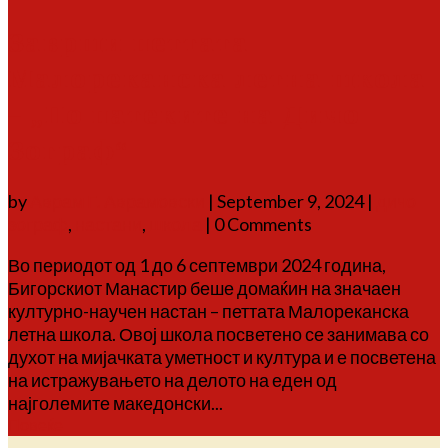
Заврши петтата
Малореканска летна школа
– „По патеките на Дичо
Зограф“
by
Аврам Г. Аврамовски
|
September 9, 2024
|
дичо
зограф
,
настани
,
школа
| 0 Comments
Во периодот од 1 до 6 септември 2024 година,
Бигорскиот Манастир беше домаќин на значаен
културно-научен настан – петтата Малореканска
летна школа. Овој школа посветено се занимава со
духот на мијачката уметност и култура и е посветена
на истражувањето на делото на еден од
најголемите македонски...
Повеќе