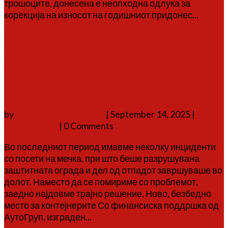
трошоците, донесена е неопходна одлука за
корекција на износот на годишниот придонес...
Повеќе
Од инцидент до решение:
нов објект за контејнерите
во Тресонче
by
Аврам Г. Аврамовски
|
September 14, 2025
|
соопштенија
| 0 Comments
Во последниот период имавме неколку инциденти
со посети на мечка, при што беше разрушувана
заштитната ограда и дел од отпадот завршуваше во
долот. Наместо да се помириме со проблемот,
заедно најдовме трајно решение. Ново, безбедно
место за контејнерите Со финансиска поддршка од
АутоГруп, изграден...
Повеќе