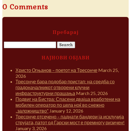
0 Comments
Пребарај
Search
for:
НАЈНОВИ ОБЈАВИ
Христо Огњанов – поетот на Тресонче
March 25,
2026
Тресонче бара подобар пристап: на средба со
градоначалникот отворени клучни
инфраструктурни прашања
March 25, 2026
Подвиг на Бистра: Спасени двајца вработени на
мобилен оператор по цела ноќ во снежно
„заложништво“
January 12, 2026
Тресонче отсечено – паднати бандери ја исклучија
струјата, патот од Гарски мост е премногу ризичен!
January 3, 2026