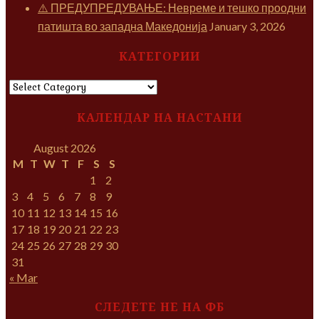
⚠️ ПРЕДУПРЕДУВАЊЕ: Невреме и тешко проодни
патишта во западна Македонија
January 3, 2026
КАТЕГОРИИ
КАТЕГОРИИ
КАЛЕНДАР НА НАСТАНИ
August 2026
M
T
W
T
F
S
S
1
2
3
4
5
6
7
8
9
10
11
12
13
14
15
16
17
18
19
20
21
22
23
24
25
26
27
28
29
30
31
« Mar
СЛЕДЕТЕ НЕ НА ФБ