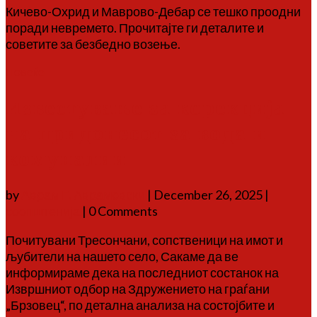
Кичево-Охрид и Маврово-Дебар се тешко проодни
поради невремето. Прочитајте ги деталите и
советите за безбедно возење.
Повеќе
Известување за корекција
на придонесот за вода и
комуналии
by
Аврам Г. Аврамовски
|
December 26, 2025
|
соопштенија
| 0 Comments
Почитувани Тресончани, сопственици на имот и
љубители на нашето село, Сакаме да ве
информираме дека на последниот состанок на
Извршниот одбор на Здружението на граѓани
„Брзовец“, по детална анализа на состојбите и