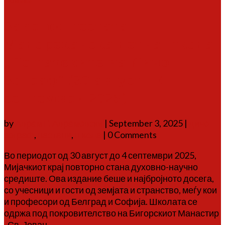
Заврши шестата
Малореканска летна школа
„По патеките на Дичо
Зограф“ (30 август – 4
септември 2025)
by
Аврам Г. Аврамовски
|
September 3, 2025
|
дичо
зограф
,
настани
,
школа
| 0 Comments
Во периодот од 30 август до 4 септември 2025,
Мијачкиот крај повторно стана духовно-научно
средиште. Ова издание беше и најбројното досега,
со учесници и гости од земјата и странство, меѓу кои
и професори од Белград и Софија. Школата се
одржа под покровителство на Бигорскиот Манастир
„Св. Јован...