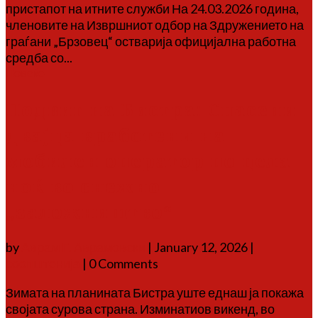
пристапот на итните служби На 24.03.2026 година,
членовите на Извршниот одбор на Здружението на
граѓани „Брзовец“ остварија официјална работна
средба со...
Повеќе
Подвиг на Бистра: Спасени
двајца вработени на
мобилен оператор по цела
ноќ во снежно
„заложништво“
by
Аврам Г. Аврамовски
|
January 12, 2026
|
соопштенија
| 0 Comments
Зимата на планината Бистра уште еднаш ја покажа
својата сурова страна. Изминатиов викенд, во