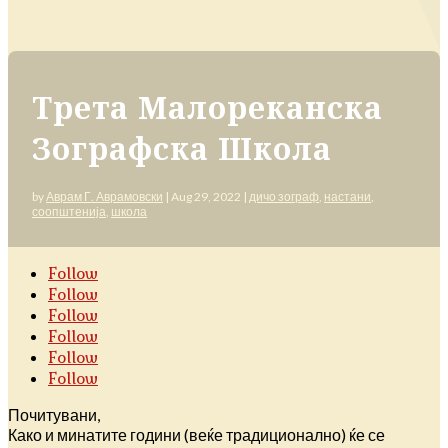
Трета Малореканска
Зографска Школа
by
Аврам Г. Аврамовски
|
Aug 29, 2022
|
дичо зограф
,
настани
,
соопштенија
,
школа
Follow
Follow
Follow
Follow
Follow
Follow
Почитувани,
Како и минатите години (веќе традиционално) ќе се