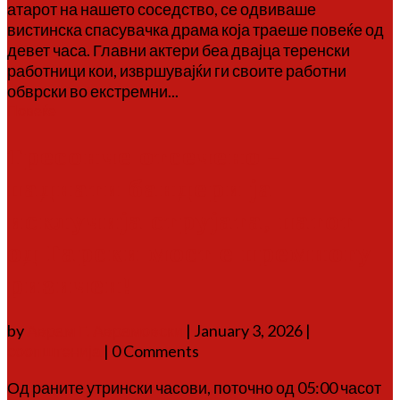
атарот на нашето соседство, се одвиваше
вистинска спасувачка драма која траеше повеќе од
девет часа. Главни актери беа двајца теренски
работници кои, извршувајќи ги своите работни
обврски во екстремни...
Повеќе
Тресонче отсечено –
паднати бандери ја
исклучија струјата, патот
од Гарски мост е премногу
ризичен!
by
Аврам Г. Аврамовски
|
January 3, 2026
|
соопштенија
| 0 Comments
Од раните утрински часови, поточно од 05:00 часот