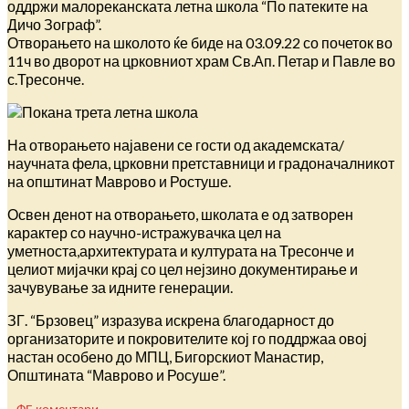
оддржи малореканската летна школа “По патеките на
Дичо Зограф”.
Отворањето на школото ќе биде на 03.09.22 со почеток во
11ч во дворот на црковниот храм Св.Ап. Петар и Павле во
с.Тресонче.
На отворањето најавени се гости од академската/
научната фела, црковни претставници и градоначалникот
на општинат Маврово и Ростуше.
Освен денот на отворањето, школата е од затворен
карактер со научно-истражувачка цел на
уметноста,архитектурата и културата на Тресонче и
целиот мијачки крај со цел нејзино документирање и
зачувување за идните генерации.
ЗГ. “Брзовец” изразува искрена благодарност до
организаторите и покровителите кој го поддржаа овој
настан особено до МПЦ, Бигорскиот Манастир,
Општината “Маврово и Росуше”.