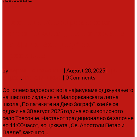
Повеќе
Шестата Малореканска
летна школа „По патеките
на Дичо Зограф“ во
Тресонче
by
Аврам Г. Аврамовски
|
August 20, 2025
|
дичо
зограф
,
настани
,
школа
| 0 Comments
Со големо задоволство ја најавуваме одржувањето
на шестото издание на Малореканската летна
школа „По патеките на Дичо Зограф“, кое ќе се
одржи на 30 август 2025 година во живописното
село Тресонче. Настанот традиционално ќе започне
во 11:00 часот, во црквата „Св. Апостоли Петар и
Павле“, како што...