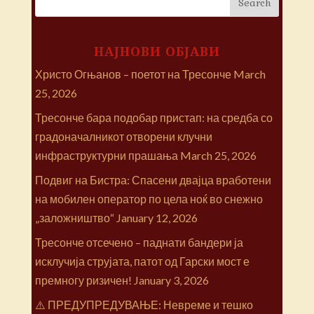
НАЈНОВИ ОБЈАВИ
Христо Огњанов – поетот на Тресонче
March
25, 2026
Тресонче бара подобар пристап: на средба со
градоначалникот отворени клучни
инфраструктурни прашања
March 25, 2026
Подвиг на Бистра: Спасени двајца вработени
на мобилен оператор по цела ноќ во снежно
„заложништво“
January 12, 2026
Тресонче отсечено – паднати бандери ја
исклучија струјата, патот од Гарски мост е
премногу ризичен!
January 3, 2026
⚠️ ПРЕДУПРЕДУВАЊЕ: Невреме и тешко