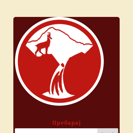
Пребарај