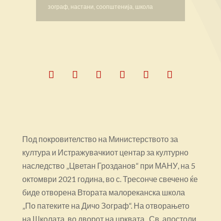
зограф
,
настани
,
соопштенија
,
школа
Под покровителство на Министерството за
култура и Истражувачкиот центар за културно
наследство „Цветан Грозданов“ при МАНУ, на 5
октомври 2021 година, во с. Тресонче свечено ќе
биде отворена Втората малореканска школа
„По патеките на Дичо Зограф“. На отворањето
на Школата, во дворот на црквата „Св. апостоли