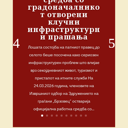
градоначалнико
т отворени
клучни
инфраструктурн
и прашања
Лошата состојба на патниот правец до
селото беше посочена како сериозен
инфраструктурен проблем што влијае
врз секојдневниот живот, туризмот и
пристапот на итните служби На
24.03.2026 година, членовите на
Извршниот одбор на Здружението на
граѓани „Брзовец“ остварија
официјална работна средба со...