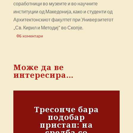
соработници во музеите и во научните
институции од Македонија, како и студенти од
Архитектонскиот факултет при Универзитетот
„Св. Кирил и Методиј“ во Скопје.
ФБ коментари
Може да ве
интересира…
Тресонче бара
подобар
пристап: на
средба со