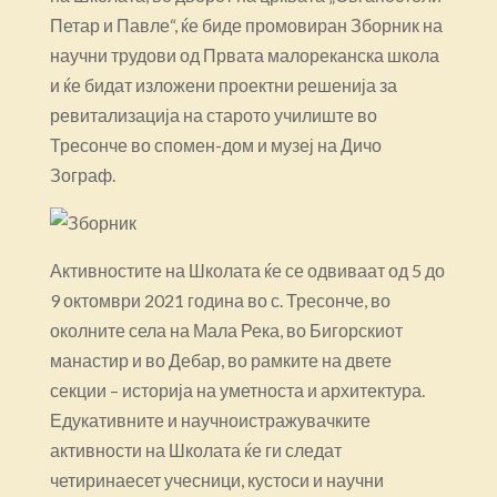
Петар и Павле“, ќе биде промовиран Зборник на
научни трудови од Првата малореканска школа
и ќе бидат изложени проектни решенија за
ревитализација на старото училиште во
Тресонче во спомен-дом и музеј на Дичо
Зограф.
Активностите на Школата ќе се одвиваат од 5 до
9 октомври 2021 година во с. Тресонче, во
околните села на Мала Река, во Бигорскиот
манастир и во Дебар, во рамките на двете
секции – историја на уметноста и архитектура.
Едукативните и научноистражувачките
активности на Школата ќе ги следат
четиринаесет учесници, кустоси и научни