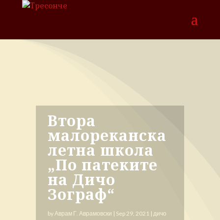
Втора
малореканска
летна школа
„По патеките
на Дичо
Зограф“
by
Аврам Г. Аврамовски
|
Sep 29, 2021
|
дичо