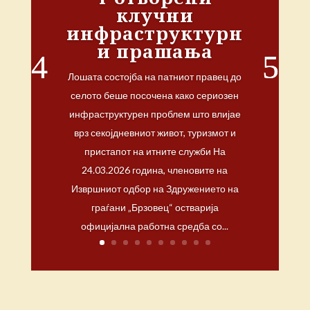
клучни
инфраструктурн
и прашања
Лошата состојба на патниот правец до
селото беше посочена како сериозен
инфраструктурен проблем што влијае
врз секојдневниот живот, туризмот и
пристапот на итните служби На
24.03.2026 година, членовите на
Извршниот одбор на Здружението на
граѓани „Брзовец“ остварија
официјална работна средба со...