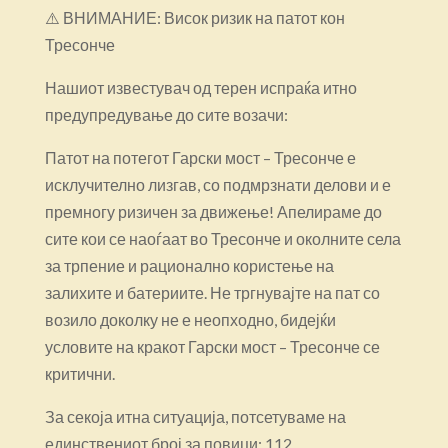
⚠️ ВНИМАНИЕ: Висок ризик на патот кон
Тресонче
Нашиот известувач од терен испраќа итно
предупредување до сите возачи:
Патот на потегот Гарски мост – Тресонче е
исклучително лизгав, со подмрзнати делови и е
премногу ризичен за движење! Апелираме до
сите кои се наоѓаат во Тресонче и околните села
за трпение и рационално користење на
залихите и батериите. Не тргнувајте на пат со
возило доколку не е неопходно, бидејќи
условите на кракот Гарски мост – Тресонче се
критични.
За секоја итна ситуација, потсетуваме на
единствениот број за повици: 112.