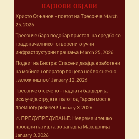
НАЈНОВИ ОБЈАВИ
Христо Огњанов – поетот на Тресонче
March
25, 2026
Тресонче бара подобар пристап: на средба со
градоначалникот отворени клучни
инфраструктурни прашања
March 25, 2026
Подвиг на Бистра: Спасени двајца вработени
на мобилен оператор по цела ноќ во снежно
„заложништво“
January 12, 2026
Тресонче отсечено – паднати бандери ја
исклучија струјата, патот од Гарски мост е
премногу ризичен!
January 3, 2026
⚠️ ПРЕДУПРЕДУВАЊЕ: Невреме и тешко
проодни патишта во западна Македонија
January 3, 2026