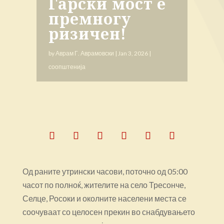
Гарски мост е
премногу
ризичен!
by
Аврам Г. Аврамовски
|
Jan 3, 2026
|
соопштенија
Од раните утрински часови, поточно од 05:00
часот по полноќ, жителите на село Тресонче,
Селце, Росоки и околните населени места се
соочуваат со целосен прекин во снабдувањето