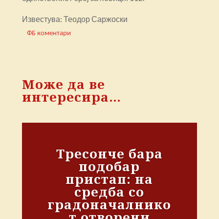
Известува: Теодор Саржоски
ФБ коментари
Може да ве
интересира…
Тресонче бара
подобар
пристап: на
средба со
градоначалнико
т отворени