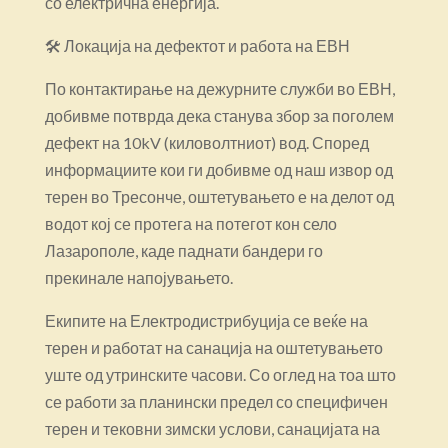
со електрична енергија.
🛠 Локација на дефектот и работа на ЕВН
По контактирање на дежурните служби во ЕВН,
добивме потврда дека станува збор за поголем
дефект на 10kV (киловолтниот) вод. Според
информациите кои ги добивме од наш извор од
терен во Тресонче, оштетувањето е на делот од
водот кој се протега на потегот кон село
Лазарополе, каде паднати бандери го
прекинале напојувањето.
Екипите на Електродистрибуција се веќе на
терен и работат на санација на оштетувањето
уште од утринските часови. Со оглед на тоа што
се работи за планински предел со специфичен
терен и тековни зимски услови, санацијата на