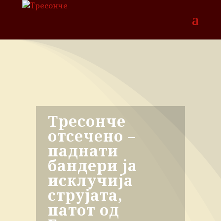
Тресонче
отсечено –
паднати
бандери ја
исклучија
струјата,
патот од