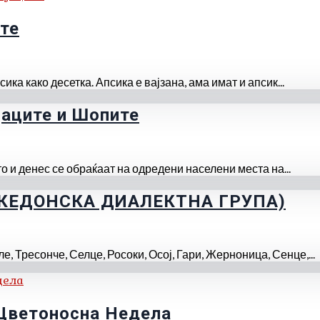
ите
ика како десетка. Апсика е вајзана, ама имат и апсик...
јаците и Шопите
о и денес се обраќаат на одредени населени места на...
КЕДОНСКА ДИАЛЕКТНА ГРУПА)​
е, Тресонче, Селце, Росоки, Осој, Гари, Жерноница, Сенце,...
 Цветоносна Недела