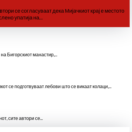
тори се согласуваат дека Мијачкиот крај е местото
ено упатија на...
а Бигорскиот манастир,...
т се подготвуваат лебови што се викаат колаци,...
, сите автори се...