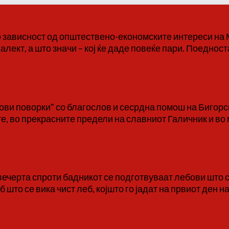
е, кое било на удар на соседните п
о зависност од општествено-економските интереси на М
лект, а што значи – кој ќе даде повеќе пари. Поедноста
раѓа, на светот радост“
ви поворки" со благослов и сесрдна помош на Бигорск
те, во прекрасните предели на славниот Галичник и во 
ечерта спроти бадникот се подготвуваат лебови што с
то се вика чист леб, којшто го јадат на првиот ден на 