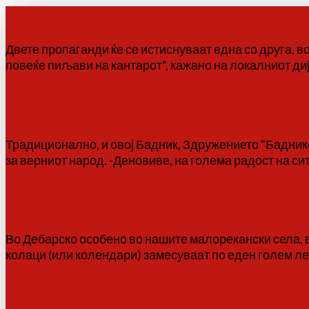
Мијаците се чисто македонско плем
Двете пропаганди ќе се истиснуваат една со друга, в
повеќе пиљави на кантарот“, кажано на локалниот дија
Повеќе
Нова божикна каланда „Христос се 
Традиционално, и овој Бадник, Здружението "Баднико
за верниот народ. -Деновиве, на голема радост на си
Повеќе
БАДНИКОВИ ПЕСНИ И АДЕТИ
Во Дебарско особено во нашите малорекански села, в
колаци (или колендари) замесуваат по еден голем леб ш
Повеќе
Карактеристики на мијачката куќа