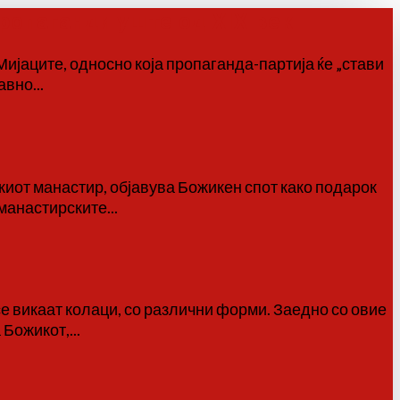
ропаганди уште од XIX век
ијаците, односно која пропаганда-партија ќе „стави
вно...
иот манастир, објавува Божикен спот како подарок
манастирските...
е викаат колаци, со различни форми. Заедно со овие
Божикот,...