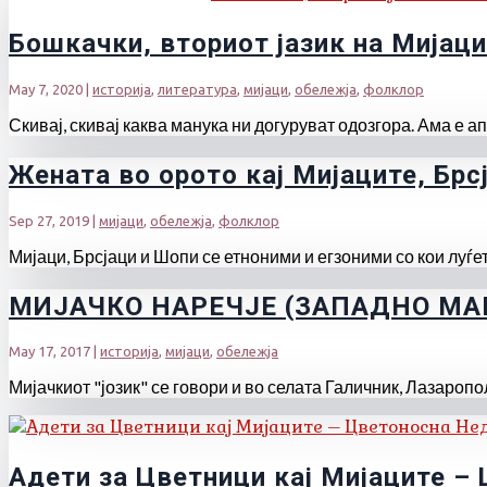
Бошкачки, вториот јазик на Мијац
May 7, 2020
|
историја
,
литература
,
мијаци
,
обележја
,
фолклор
Скивај, скивај каква манука ни догуруват одозгора. Ама е апс
Жената во орото кај Мијаците, Брс
Sep 27, 2019
|
мијаци
,
обележја
,
фолклор
Мијаци, Брсјаци и Шопи се етноними и егзоними со кои луѓет
МИЈАЧКО НАРЕЧЈЕ (ЗАПАДНО МА
May 17, 2017
|
историја
,
мијаци
,
обележја
Мијачкиот "јозик" се говори и во селата Галичник, Лазаропол
Адети за Цветници кај Мијаците –