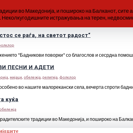
диции во Македонија, и пошироко на Балканот, сите ав
. Неколкугодишните истражувања на терен, недвосмисл
тос се раѓа, на светот радост“
олклор
жението "Бадникови поворки" со благослов и сесрдна помош н
И ПЕСНИ И АДЕТИ
рија
,
мијаци
,
обележја
,
религија
,
фолклор
особено во нашите малорекански села, вечерта спроти баднико
а куќа
обележја
радителските традиции во Македонија, и пошироко на Балканот