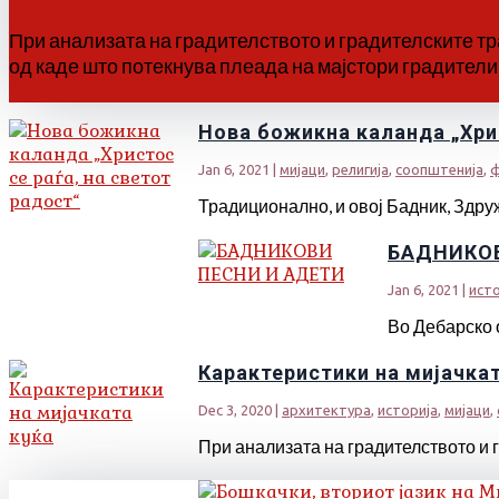
При анализата на градителството и градителските тра
од каде што потекнува плеада на мајстори градители
Повеќе
Нова божикна каланда „Хрис
Jan 6, 2021
|
мијаци
,
религија
,
соопштенија
,
ф
Традиционално, и овој Бадник, Здру
БАДНИКОВ
Jan 6, 2021
|
исто
Во Дебарско 
Карактеристики на мијачкат
Dec 3, 2020
|
архитектура
,
историја
,
мијаци
,
При анализата на градителството и г