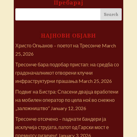
Пребарај
НАЈНОВИ ОБЈАВИ
Христо Огњанов – поетот на Тресонче
March
25, 2026
Тресонче бара подобар пристап: на средба со
градоначалникот отворени клучни
инфраструктурни прашања
March 25, 2026
Подвиг на Бистра: Спасени двајца вработени
на мобилен оператор по цела ноќ во снежно
„заложништво“
January 12, 2026
Тресонче отсечено – паднати бандери ја
исклучија струјата, патот од Гарски мост е
премногу ризичен!
January 3, 2026