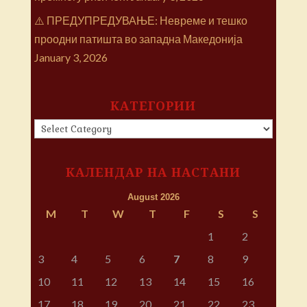
⚠️ ПРЕДУПРЕДУВАЊЕ: Невреме и тешко
проодни патишта во западна Македонија
January 3, 2026
КАТЕГОРИИ
КАТЕГОРИИ
КАЛЕНДАР НА НАСТАНИ
August 2026
M
T
W
T
F
S
S
1
2
3
4
5
6
7
8
9
10
11
12
13
14
15
16
17
18
19
20
21
22
23