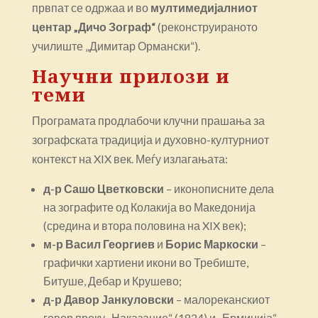
првпат се одржаа и во
мултимедијалниот
центар „Дичо Зограф“
(реконструираното
училиште „Димитар Ормански“).
Научни прилози и
теми
Програмата продлабочи клучни прашања за
зографската традиција и духовно-културниот
контекст на XIX век. Меѓу излагањата:
д-р Сашо Цветковски
– иконописните дела
на зографите од Колакија во Македонија
(средина и втора половина на XIX век);
м-р Васил Георгиев
и
Борис Маркоски
–
графички хартиени икони во Требиште,
Битуше, Дебар и Крушево;
д-р Давор Јанкуловски
– малореканскиот
говор преку „Наказание“ (1824) и „Ерминија“