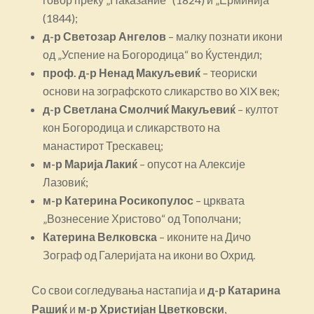
(1844);
д-р Светозар Ангелов
– малку познати икони
од „Успение на Богородица“ во Ќустендил;
проф. д-р Ненад Макуљевиќ
– теориски
основи на зографското сликарство во XIX век;
д-р Светлана Смолчиќ Макуљевиќ
– култот
кон Богородица и сликарството на
манастирот Трескавец;
м-р Марија Лакиќ
– опусот на Алексије
Лазовиќ;
м-р Катерина Росикопулос
– црквата
„Вознесение Христово“ од Тополчани;
Катерина Велковска
– иконите на Дичо
Зограф од Галеријата на икони во Охрид.
Со свои согледувања настапија и
д-р Катарина
Рашиќ
и
м-р Христијан Цветковски
,