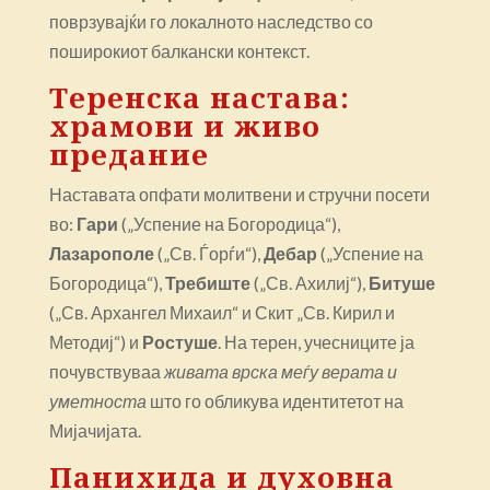
поврзувајќи го локалното наследство со
поширокиот балкански контекст.
Теренска настава:
храмови и живо
предание
Наставата опфати молитвени и стручни посети
во:
Гари
(„Успение на Богородица“),
Лазарополе
(„Св. Ѓорѓи“),
Дебар
(„Успение на
Богородица“),
Требиште
(„Св. Ахилиј“),
Битуше
(„Св. Архангел Михаил“ и Скит „Св. Кирил и
Методиј“) и
Ростуше
. На терен, учесниците ја
почувствуваа
живата врска меѓу верата и
уметноста
што го обликува идентитетот на
Мијачијата.
Панихида и духовна