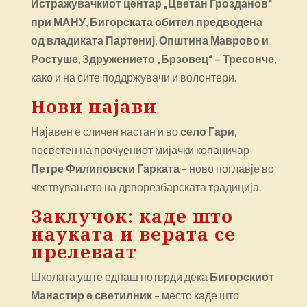
Истражувачкиот центар „Цветан Грозданов“
при МАНУ
,
Бигорската обител предводена
од владиката Партениј
,
Општина Маврово и
Ростуше
,
Здружението „Брзовец“ – Тресонче
,
како и на сите поддржувачи и волонтери.
Нови најави
Најавен е сличен настан и во
село Гари
,
посветен на прочуениот мијачки копаничар
Петре Филиповски
Гарката
– ново поглавје во
чествувањето на дрворезбарската традиција.
Заклучок: каде што
науката и верата се
прелеваат
Школата уште еднаш потврди дека
Бигорскиот
Манастир е светилник
– место каде што