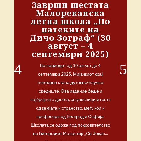
Заврши шестата
Малореканска
летна школа „По
патеките на
Дичо Зограф“ (30
август – 4
септември 2025)
Во периодот од 30 август до 4
септември 2025, Мијачкиот крај
повторно стана духовно-научно
средиште. Ова издание беше и
најбројното досега, со учесници и гости
од земјата и странство, меѓу кои и
професори од Белград и Софија.
Школата се одржа под покровителство
на Бигорскиот Манастир „Св. Јован...