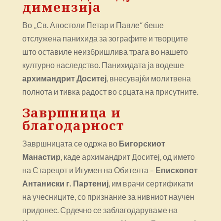
димензија
Во „Св. Апостоли Петар и Павле“ беше
отслужена панихида за зографите и творците
што оставиле неизбришлива трага во нашето
културно наследство. Панихидата ја водеше
архимандрит Доситеј
, внесувајќи молитвена
полнота и тивка радост во срцата на присутните.
Завршница и
благодарност
Завршницата се одржа во
Бигорскиот
Манастир
, каде архимандрит Доситеј, од името
на Старецот и Игумен на Обителта –
Епископот
Антаниски г. Партениј
, им врачи сертификати
на учесниците, со признание за нивниот научен
придонес. Срдечно се заблагодаруваме на