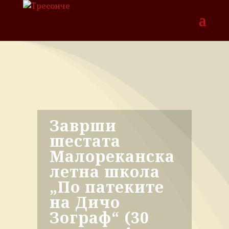
Заврши
шестата
Малореканска
летна школа
„По патеките
на Дичо
Зограф“ (30