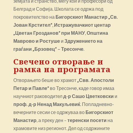
земјата и странство, меѓу кои и професори од
Белград и Софија. Школата се одржа под
покровителство на
Бигорскиот Манастир „Св.
Јован Крстител“
,
Истражувачкиот центар
„Цветан Грозданов“ при МАНУ
,
Општина
Маврово и Ростуше
и
Здружението на
граѓани „Брзовец“ – Тресонче
.
Свечено отворање и
рамка на програмата
Отворањето беше во храмот
„Свв. Апостоли
Петар и Павле“
во Тресонче, каде говор имаа
научниот раководител
д-р Сашо Цветковски
и
проф. д-р Ненад Макуљевиќ
. Попладневно-
вечерните сесии се одржуваа во
Бигорскиот
Манастир
, а преку ден –
теренски посети
на
храмовите низ регионот. Дел од содржините