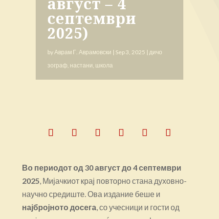
август – 4
септември
2025)
by
Аврам Г. Аврамовски
|
Sep 3, 2025
|
дичо
зограф
,
настани
,
школа
Во периодот од 30 август до 4 септември
2025
, Мијачкиот крај повторно стана духовно-
научно средиште. Ова издание беше и
најбројното досега
, со учесници и гости од