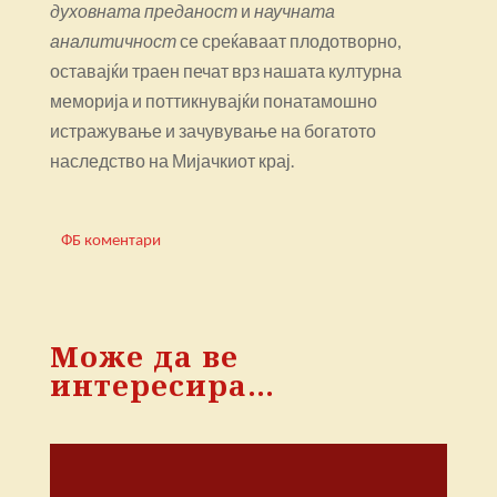
духовната преданост
и
научната
аналитичност
се среќаваат плодотворно,
оставајќи траен печат врз нашата културна
меморија и поттикнувајќи понатамошно
истражување и зачувување на богатото
наследство на Мијачкиот крај.
ФБ коментари
Може да ве
интересира…