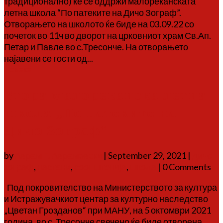
традиционално) ќе се оддржи малореканската
летна школа “По патеките на Дичо Зограф”.
Отворањето на школото ќе биде на 03.09.22 со
почеток во 11ч во дворот на црковниот храм Св.Ап.
Петар и Павле во с.Тресонче. На отворањето
најавени се гости од...
Повеќе
Втора малореканска летна
школа „По патеките на
Дичо Зограф“
by
Аврам Г. Аврамовски
|
September 29, 2021
|
дичо
зограф
,
настани
,
соопштенија
,
школа
| 0 Comments
Под покровителство на Министерството за култура
и Истражувачкиот центар за културно наследство
„Цветан Грозданов“ при МАНУ, на 5 октомври 2021
година, во с. Тресонче свечено ќе биде отворена