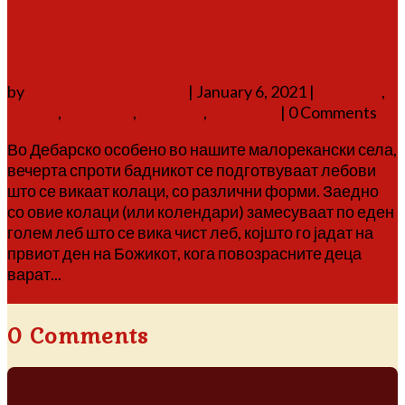
БАДНИКОВИ ПЕСНИ И
АДЕТИ
by
Аврам Г. Аврамовски
|
January 6, 2021
|
историја
,
мијаци
,
обележја
,
религија
,
фолклор
| 0 Comments
Во Дебарско особено во нашите малорекански села,
вечерта спроти бадникот се подготвуваат лебови
што се викаат колаци, со различни форми. Заедно
со овие колаци (или колендари) замесуваат по еден
голем леб што се вика чист леб, којшто го јадат на
првиот ден на Божикот, кога повозрасните деца
варат...
Повеќе
0 Comments