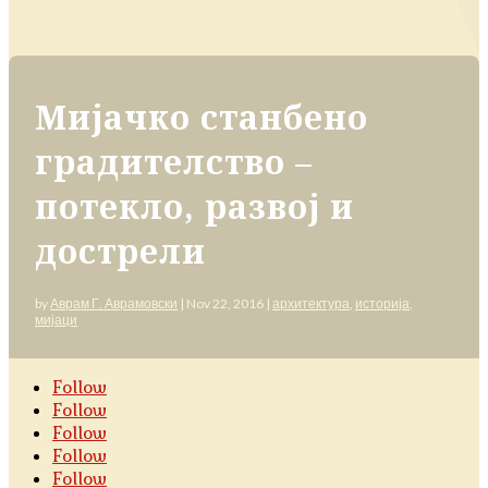
Мијачко станбено
градителство –
потекло, развој и
дострели
by
Аврам Г. Аврамовски
|
Nov 22, 2016
|
архитектура
,
историја
,
мијаци
Follow
Follow
Follow
Follow
Follow