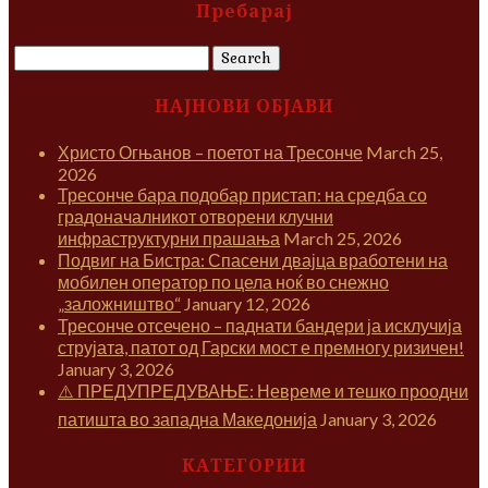
Пребарај
Search
for:
НАЈНОВИ ОБЈАВИ
Христо Огњанов – поетот на Тресонче
March 25,
2026
Тресонче бара подобар пристап: на средба со
градоначалникот отворени клучни
инфраструктурни прашања
March 25, 2026
Подвиг на Бистра: Спасени двајца вработени на
мобилен оператор по цела ноќ во снежно
„заложништво“
January 12, 2026
Тресонче отсечено – паднати бандери ја исклучија
струјата, патот од Гарски мост е премногу ризичен!
January 3, 2026
⚠️ ПРЕДУПРЕДУВАЊЕ: Невреме и тешко проодни
патишта во западна Македонија
January 3, 2026
КАТЕГОРИИ