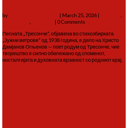
Тресонче
by
Аврам Г. Аврамовски
|
March 25, 2026
|
историја
,
литература
,
личности
| 0 Comments
Песната „Тресонче“, објавена во стихозбирката
„Јужни ветрове“ од 1938 година, е дело на Христо
Дамјанов Огњенов — поет родум од Тресонче, чие
творештво е силно обележано од споменот,
носталгијата и духовната врзаност со родниот крај.
Повеќе
Заврши шестата
Малореканска летна школа
„По патеките на Дичо
Зограф“ (30 август – 4
септември 2025)