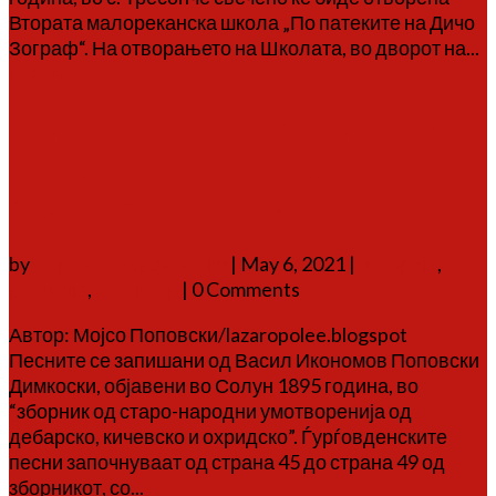
Втората малореканска школа „По патеките на Дичо
Зограф“. На отворањето на Школата, во дворот на...
Повеќе
Адети и песни кои се пееле
за празникот Св.Ѓорѓија
(Ѓурѓовден) во Мијачијата
by
Аврам Г. Аврамовски
|
May 6, 2021
|
историја
,
религија
,
фолклор
| 0 Comments
Автор: Мојсо Поповски/lazaropolee.blogspot
Песните се запишани од Васил Икономов Поповски
Димкоски, објавени во Солун 1895 година, во
“зборник од старо-народни умотворенија од
дебарско, кичевско и охридско”. Ѓурѓовденските
песни започнуваат од страна 45 до страна 49 од
зборникот, со...