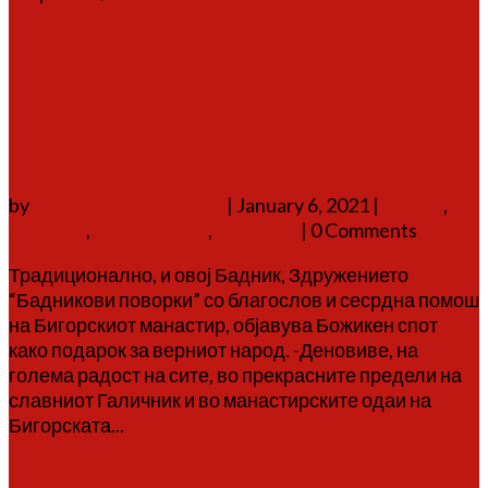
Повеќе
Нова божикна каланда
„Христос се раѓа, на светот
радост“
by
Аврам Г. Аврамовски
|
January 6, 2021
|
мијаци
,
религија
,
соопштенија
,
фолклор
| 0 Comments
Традиционално, и овој Бадник, Здружението
“Бадникови поворки” со благослов и сесрдна помош
на Бигорскиот манастир, објавува Божикен спот
како подарок за верниот народ. -Деновиве, на
голема радост на сите, во прекрасните предели на
славниот Галичник и во манастирските одаи на
Бигорската...
Повеќе