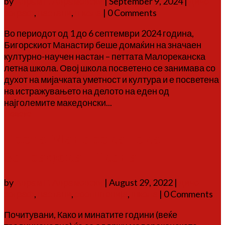
by
Аврам Г. Аврамовски
|
September 9, 2024
|
дичо
зограф
,
настани
,
школа
| 0 Comments
Во периодот од 1 до 6 септември 2024 година,
Бигорскиот Манастир беше домаќин на значаен
културно-научен настан – петтата Малореканска
летна школа. Овој школа посветено се занимава со
духот на мијачката уметност и култура и е посветена
на истражувањето на делото на еден од
најголемите македонски...
Повеќе
Трета Малореканска
Зографска Школа
by
Аврам Г. Аврамовски
|
August 29, 2022
|
дичо
зограф
,
настани
,
соопштенија
,
школа
| 0 Comments
Почитувани, Како и минатите години (веќе