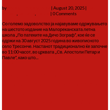
by
Аврам Г. Аврамовски
|
August 20, 2025
|
дичо
зограф
,
настани
,
школа
| 0 Comments
Со големо задоволство ја најавуваме одржувањето
на шестото издание на Малореканската летна
школа „По патеките на Дичо Зограф“, кое ќе се
одржи на 30 август 2025 година во живописното
село Тресонче. Настанот традиционално ќе започне
во 11:00 часот, во црквата „Св. Апостоли Петар и
Павле“, како што...
Повеќе
Мијаците се чисто
македонско племе, кое било
на удар на соседните
пропаганди уште од XIX век