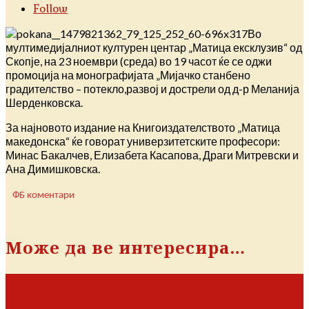
Follow
Во
мултимедијалниот културен центар „Матица ексклузив“ од
Скопје, на 23 ноември (среда) во 19 часот ќе се оджи
промоција на монографијата „Мијачко станбено
градителство – потекло,развој и дострели од д-р Меланија
Шерденковска.
За најновото издание на Книгоиздателството „Матица
македонска“ ќе говорат универзитетските професори:
Минас Бакалчев, Елизабета Касапова, Драги Митревски и
Ана Димишковска.
ФБ коментари
Може да ве интересира…
Христо Огњанов – поетот на