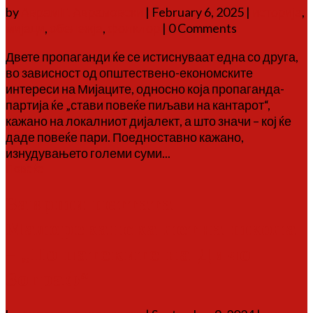
by
Аврам Г. Аврамовски
|
February 6, 2025
|
историја
,
мијаци
,
обележја
,
фолклор
| 0 Comments
Двете пропаганди ќе се истиснуваат една со друга,
во зависност од општествено-економските
интереси на Мијаците, односно која пропаганда-
партија ќе „стави повеќе пиљави на кантарот“,
кажано на локалниот дијалект, а што значи – кој ќе
даде повеќе пари. Поедноставно кажано,
изнудувањето големи суми...
Повеќе
Заврши петтата
Малореканска летна школа
– „По патеките на Дичо
Зограф“