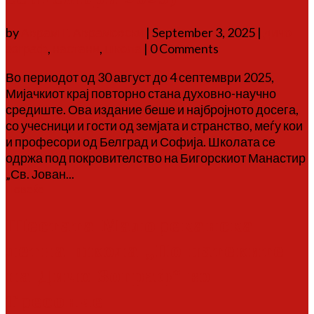
by
Аврам Г. Аврамовски
|
September 3, 2025
|
дичо
зограф
,
настани
,
школа
| 0 Comments
Во периодот од 30 август до 4 септември 2025,
Мијачкиот крај повторно стана духовно-научно
средиште. Ова издание беше и најбројното досега,
со учесници и гости од земјата и странство, меѓу кои
и професори од Белград и Софија. Школата се
одржа под покровителство на Бигорскиот Манастир
„Св. Јован...
Повеќе
Шестата Малореканска
летна школа „По патеките
на Дичо Зограф“ во
Тресонче