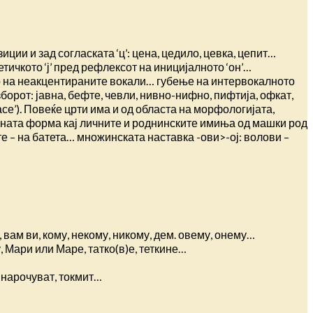
иции и зад согласката ‘ц’: цена, цедило, цевка, цепит…
тетичкото ‘ј’ пред рефлексот на иницијалното ‘он’…
овор на неакцентираните вокали… губење на интервокалното
на зборот: јавна, бефте, чевли, нивно-нифно, пифтија, офкат,
‘прасе’). Повеќе црти има и од областа на морфологијата,
вната форма кај личните и роднинските имиња од машки род
бате – на батета… множинската наставка -ови>-ој: волови –
м, вам ви, кому, некому, никому, дем. овему, онему…
, Мари или Маре, татко(в)е, теткине…
т, нарочуват, токмит…