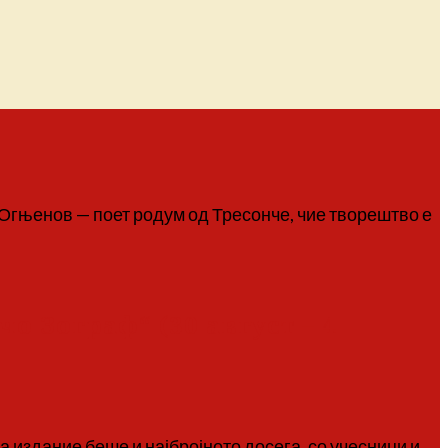
в Огњенов — поет родум од Тресонче, чие творештво е
 Зограф“ (30 август – 4
а издание беше и најбројното досега, со учесници и