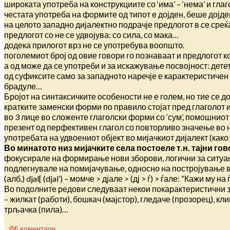
широката употреба на конструкциите со ‘има’ – ‘нема’ и гл
честата употреба на формите од типот е дојден, беше дојд
на целото западно дијалектно подрачје предлогот в се среќав
предлогот со не се удвојува: со сила, со мака…
додека прилогот врз не се употребува воопшто.
поголемиот број од овие говори го познаваат и предлогот ко
а од може да се употреби и за искажување посвојност: детето
од суфиксите само за западното наречје е карактеристичен
брадуле…
Бројот на синтаксичките особености не е голем, но тие се 
кратките заменски форми по правило стојат пред глаголот и
во 3 лице во сложенте глаголски форми со ‘сум’, помошниот 
презент од перфективен глагол со повторливо значење во 
употребата на удвоениот објект во мијачкиот дијалект (како
Во минатото низ мијачките села постоеле т.н. тајни го
фокусирале на формирање нови зборови, логични за ситуации
подлегнувале на помијачување, односно на постројување во
(алб.) djal[ (djal’) – момче > дјале > (дј > ѓ) > ѓале: “Кажи 
Во подолните редови следуваат некои покарактеристични зб
– жилкат (работи), бошкач (мајстор), гледаче (прозорец), кли
трљачка (пила)…
ФБ коментари