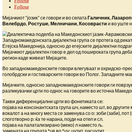
Follow
Follow
Мијачкиот “јозик” се говори и во селата
Галичник, Лазаропо
Велебрдо, Ростуше, Мелничани, Косоврасти
и во уште 
Западномакедонската дијалектна група се протега од реката
Егејска Македонија, односно до егејските дијалектни подрач
Мијачкиот дијалектен говор е дел од пошироката група деба
регион каде живеат Мијаците.
Во западномакедонските говори влегуваат и охридско-прес
голобрдски и гостиварските говори во Полог. Западните мак
Мијачките, односно западномакедонските говори ги поврзу
разликувачки црти по однос на говорите во источна Македо
Такви диференцијални црти во фонетиката се:
појава на консонантската група шч, наместо шт, во другите м
вокалот а на многу места се заменува со о: зоби (заби), пот 
слоготворно р: ќа те нарана, појди на отел и сл.
појава на палатализирано (меко) л наместо љ.
замената на групата *цв во *цу: цутит, расцутит…