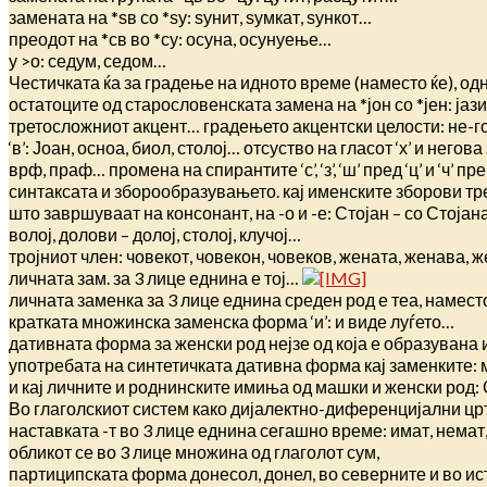
замената на *ѕв со *ѕу: ѕунит, ѕумкат, ѕункот…
преодот на *св во *су: осуна, осунуење…
у >о: седум, седом…
Честичката ќа за градење на идното време (наместо ќе), одно
остатоците од старословенската замена на *јон со *јен: јазик
третосложниот акцент… градењето акцентски целости: не-го’
‘в’: Јоан, осноа, биол, столој… отсуство на гласот ‘х’ и негов
врф, праф… промена на спирантите ‘с’, ‘з’, ‘ш’ пред ‘ц’ и ‘ч’
синтаксата и зборообразувањето. кај именските зборови т
што завршуваат на консонант, на -о и -е: Стојан – со Стојана
волој, долови – долој, столој, клучој…
тројниот член: човекот, човекон, човеков, жената, женава, ж
личната зам. за 3 лице еднина е тој…
личната заменка за 3 лице еднина среден род е теа, намест
кратката множинска заменска форма ‘и’: и виде луѓето…
дативната форма за женски род нејзе од која е образувана
употребата на синтетичката дативна форма кај заменките: мене
и кај личните и роднинските имиња од машки и женски род: С
Во глаголскиот систем како дијалектно-диференцијални црти
наставката -т во 3 лице еднина сегашно време: имат, немат, н
обликот се во 3 лице множина од глаголот сум,
партиципската форма донесол, донел, во северните и во ис