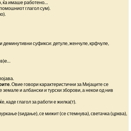
но, ќа имаше работено…
 помошниот глагол сум).
о).
ги деминутивни суфикси: детуле, женчуле, крфчуле,
(в)е…
појава.
рите
. Овие говори карактеристични за Мијаците се
 земале и албански и турски зборови, а некои од нив
еќе, каде глагол за работи е жилка(т).
 нуркање (ѕидање), се мижит (се стемнува), светачка (црква),