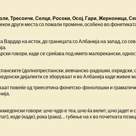
ле, Тресонче, Селце, Росоки, Осој, Гари, Жерноница, С
некои други места со помали промени, особено во фонетиката
 Вардар на исток, до границата со Албанија на запад, со сев
ја.
рски говори, каде се среќава под името малорекански, однос
панските (долнопреспански, вевчанско-радошки, охридски, с
едонски дијалекти се зборуваат и во Албанија каде живее ма
ваат повеќе од триесетина фонетско-фонолошки и граматички
нија.
акедонски говори: шчо чудо е теа, шчо ќа велит, шчо јадет и с
(пат), коде (каде), рока (рака)… губење на х во почетната поз