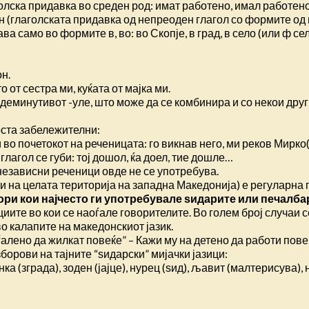
аголска придавка во среден род: имат работено, имал работе
ен (глаголската придавка од непреоден глагол со формите од
а само во формите в, во: во Скопје, в град, в село (или ф сел
н.
 от сестра ми, куќата от мајка ми.
 деминутивот -уле, што може да се комбинира и со некои дру
доста забележителни:
 во почетокот на реченицата: го викнав него, ми реков Мирко
глагол се губи: тој дошол, ќа доел, тие дошле…
независни реченици овде не се употребува.
 и на целата територија на западна Македонија) е регуларна 
вори кои најчесто ги употребувале ѕидарите или печалба
те во кои се наоѓале говорителите. Во голем број случаи се
 калапите на македонскиот јазик.
му на ѓалено да жилкат повеќе” – Кажи му на детено да работи пов
орови на тајните “ѕидарски” мијачки јазици:
нка (зграда), зоден (јајце), нурец (ѕид), љавит (малтерисува),