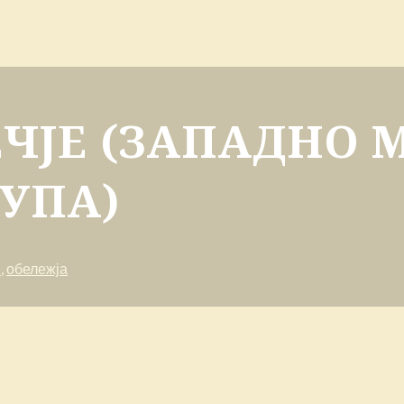
ЧЈЕ (ЗАПАДНО 
УПА)​
и
,
обележја