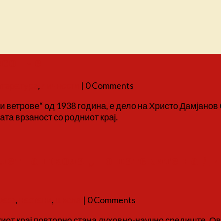
есонче
итература
,
личности
| 0 Comments
и ветрове“ од 1938 година, е дело на Христо Дамјано
та врзаност со родниот крај.
етна школа „По патеките на Дичо
граф
,
настани
,
школа
| 0 Comments
киот крај повторно стана духовно-научно средиште. Ов