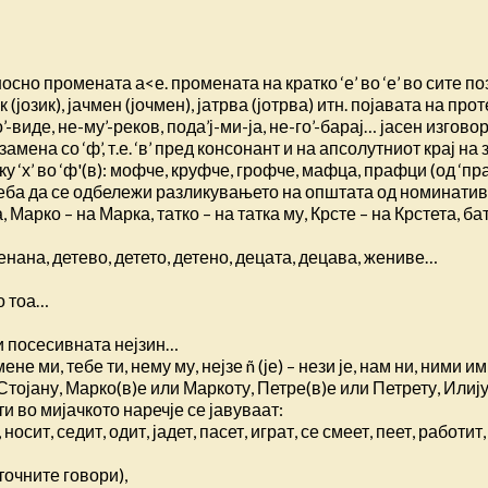
сно промената а<е. промената на кратко ‘е’ во ‘е’ во сите поз
 (јозик), јачмен (јочмен), јатрва (јотрва) итн. појавата на про
-виде, не-му’-реков, пода’ј-ми-ја, не-го’-барај… јасен изг
а замена со ‘ф’, т.е. ‘в’ пред консонант и на апсолутниот крај 
 преку ‘х’ во ‘ф'(в): мофче, круфче, грофче, мафца, прафци (од 
реба да се одбележи разликувањето на општата од номинати
, Марко – на Марка, татко – на татка му, Крсте – на Крстета, 
енана, детево, детето, детено, децата, децава, жениве…
о тоа…
 и посесивната нејзин…
 ми, тебе ти, нему му, нејзе ñ (је) – нези је, нам ни, ними и
тојану, Марко(в)е или Маркоту, Петре(в)е или Петрету, Илију
 во мијачкото наречје се јавуваат:
осит, седит, одит, јадет, пасет, играт, се смеет, пеет, работи
точните говори),