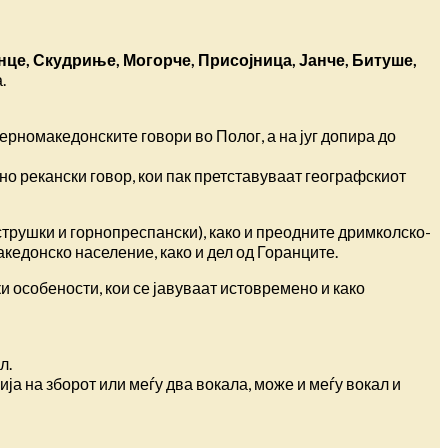
енце, Скудриње, Могорче, Присојница, Јанче, Битуше,
.
ерномакедонските говори во Полог, а на југ допира до
но рекански говор, кои пак претставуваат географскиот
трушки и горнопреспански), како и преодните дримколско-
кедонско население, како и дел од Горанците.
 особености, кои се јавуваат истовремено и како
л.
иција на зборот или меѓу два вокала, може и меѓу вокал и