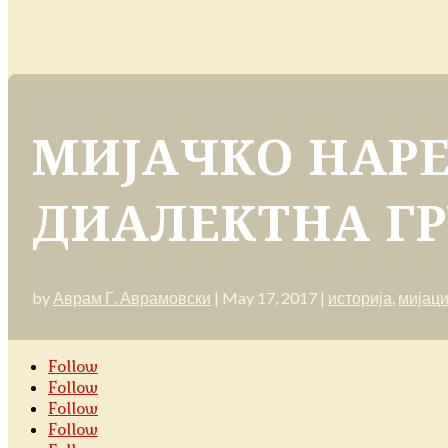
МИЈАЧКО НАРЕ
ДИАЛЕКТНА ГР
by
Аврам Г. Аврамовски
|
May 17, 2017
|
историја
,
мијац
Follow
Follow
Follow
Follow