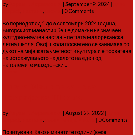
by
Аврам Г. Аврамовски
|
September 9, 2024
|
дичо
зограф
,
настани
,
школа
| 0 Comments
Во периодот од 1 до 6 септември 2024 година,
Бигорскиот Манастир беше домаќин на значаен
културно-научен настан – петтата Малореканска
летна школа. Овој школа посветено се занимава со
духот на мијачката уметност и култура и е посветена
на истражувањето на делото на еден од
најголемите македонски...
Повеќе
Трета Малореканска
Зографска Школа
by
Аврам Г. Аврамовски
|
August 29, 2022
|
дичо
зограф
,
настани
,
соопштенија
,
школа
| 0 Comments
Почитувани, Како и минатите години (веќе