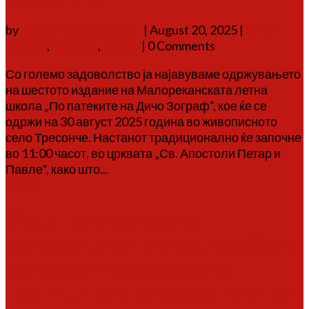
by
Аврам Г. Аврамовски
|
August 20, 2025
|
дичо
зограф
,
настани
,
школа
| 0 Comments
Со големо задоволство ја најавуваме одржувањето
на шестото издание на Малореканската летна
школа „По патеките на Дичо Зограф“, кое ќе се
одржи на 30 август 2025 година во живописното
село Тресонче. Настанот традиционално ќе започне
во 11:00 часот, во црквата „Св. Апостоли Петар и
Павле“, како што...
Повеќе
Мијаците се чисто
македонско племе, кое било
на удар на соседните
пропаганди уште од XIX век