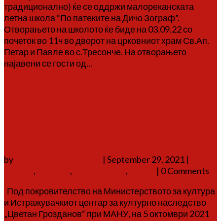
традиционално) ќе се оддржи малореканската
летна школа “По патеките на Дичо Зограф”.
Отворањето на школото ќе биде на 03.09.22 со
почеток во 11ч во дворот на црковниот храм Св.Ап.
Петар и Павле во с.Тресонче. На отворањето
најавени се гости од...
Повеќе
Втора малореканска летна
школа „По патеките на
Дичо Зограф“
by
Аврам Г. Аврамовски
|
September 29, 2021
|
дичо
зограф
,
настани
,
соопштенија
,
школа
| 0 Comments
Под покровителство на Министерството за култура
и Истражувачкиот центар за културно наследство
„Цветан Грозданов“ при МАНУ, на 5 октомври 2021