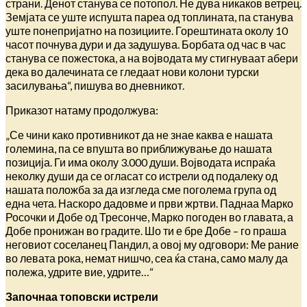
страни. Денот станува се потопол. Не дува никаков ветрец.
Земјата се уште испушта пареа од топлината, па станува
уште понепријатно на позициите. Горештината околу 10
часот почнува дури и да задушува. Борбата од час в час
станува се пожестока, а на војводата му стигнуваат абери
дека во далечината се гледаат нови колони турски
засилувања“, пишува во дневникот.
Приказот натаму продолжува:
„Се чини како противникот да не знае каква е нашата
големина, па се впушта во приближување до нашата
позиција. Ги има околу 3.000 души. Војводата испраќа
неколку души да се огласат со истрели од подалеку од
нашата положба за да изгледа сме поголема група од
една чета. Наскоро дадовме и први жртви. Паднаа Марко
Росочки и Добе од Тресонче, Марко погоден во главата, а
Добе пронижан во градите. Шо ти е бре Добе – го праша
неговиот соселанец Пандил, а овој му одговори: Ме рание
во левата рока, немат нишчо, сеа ќа стана, само малу да
полежа, удрите вие, удрите…“
Започнаа топовски истрели