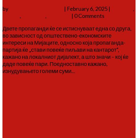
by
Аврам Г. Аврамовски
|
February 6, 2025
|
историја
,
мијаци
,
обележја
,
фолклор
| 0 Comments
Двете пропаганди ќе се истиснуваат една со друга,
во зависност од општествено-економските
интереси на Мијаците, односно која пропаганда-
партија ќе „стави повеќе пиљави на кантарот“,
кажано на локалниот дијалект, а што значи – кој ќе
даде повеќе пари. Поедноставно кажано,
изнудувањето големи суми...
Повеќе
Заврши петтата
Малореканска летна школа
– „По патеките на Дичо
Зограф“