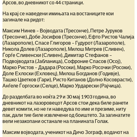
Арсов, во дневникот со 44 страници.
На крај се наведени имињата на востаниците кои
загинале на ридот:
Максим Нинев – Војводата (Тресонче), Петре Јуруков
(Тресонче), Добе Јосифов (Тресонче), Ефто Ристов Чалија
(Лазарополе), Спасе Глигоров – Гудурот (Лазарополе),
Никола Долев (Лазарополе), Милош Митрев (Сливен),
Ѓорѓе Сливенски (Сливен), Димитар Стефанов –
Подвојводата (Јабланица), Софроние Спасов (Осој),
Марко Ристов – Дадара (Росоки), Марко Росочки (Росоки),
Доле Ехлоски (Ехловец), Милош Богданов (Годивје),
Ташко Цветков (Гари), Ристо Китанов (Долно Косоврасти),
Анѓеле Ѓоргоски (Селце), Марко Урдарески (Рајчица).
До разделбата во ноќта 29 и 30 мај 1903 година, во
дневникот на лазоровецот Арсов стои дека биле ранети
девет комити, но не ги наведува по име и презиме, ниту
пак, дали тие биле извлечени од боиштето. За загинатите
вели незакопани останале на планината Голак.
Максим војводата, ученикот на Дичо Зограф, водачот на