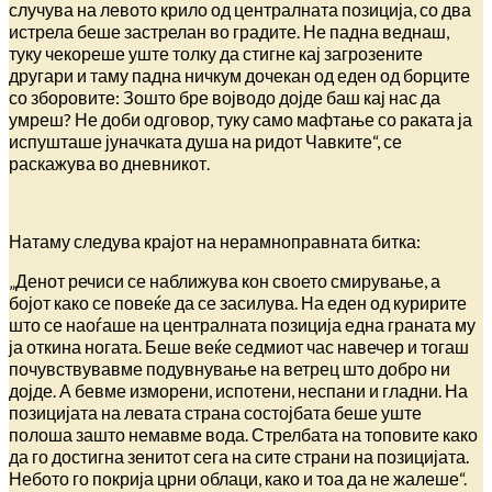
случува на левото крило од централната позиција, со два
истрела беше застрелан во градите. Не падна веднаш,
туку чекореше уште толку да стигне кај загрозените
другари и таму падна ничкум дочекан од еден од борците
со зборовите: Зошто бре војводо дојде баш кај нас да
умреш? Не доби одговор, туку само мафтање со раката ја
испушташе јуначката душа на ридот Чавките“, се
раскажува во дневникот.
Натаму следува крајот на нерамноправната битка:
„Денот речиси се наближува кон своето смирување, а
бојот како се повеќе да се засилува. На еден од куририте
што се наоѓаше на централната позиција една граната му
ја откина ногата. Беше веќе седмиот час навечер и тогаш
почувствувавме подувнување на ветрец што добро ни
дојде. А бевме изморени, испотени, неспани и гладни. На
позицијата на левата страна состојбата беше уште
полоша зашто немавме вода. Стрелбата на топовите како
да го достигна зенитот сега на сите страни на позицијата.
Небото го покрија црни облаци, како и тоа да не жалеше“.