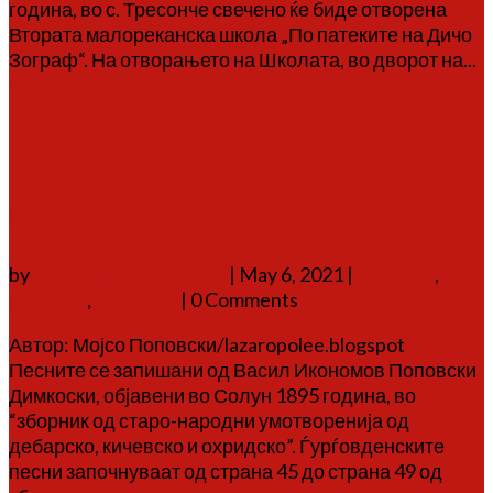
година, во с. Тресонче свечено ќе биде отворена
Втората малореканска школа „По патеките на Дичо
Зограф“. На отворањето на Школата, во дворот на...
Повеќе
Адети и песни кои се пееле
за празникот Св.Ѓорѓија
(Ѓурѓовден) во Мијачијата
by
Аврам Г. Аврамовски
|
May 6, 2021
|
историја
,
религија
,
фолклор
| 0 Comments
Автор: Мојсо Поповски/lazaropolee.blogspot
Песните се запишани од Васил Икономов Поповски
Димкоски, објавени во Солун 1895 година, во
“зборник од старо-народни умотворенија од
дебарско, кичевско и охридско”. Ѓурѓовденските
песни започнуваат од страна 45 до страна 49 од