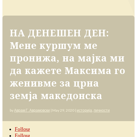
НА ДЕНЕШЕН ДЕН:
Мене куршум ме
пронижа, на мајка ми
да кажете Максима го
женивме за црна
земја македонска
by
Аврам Г. Аврамовски
|
May 29, 2020
|
историја
,
личности
Follow
Follow