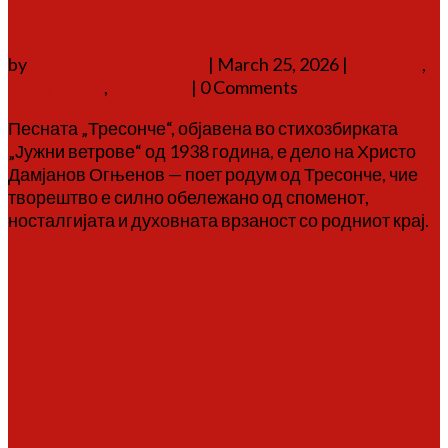
Тресонче
by
Аврам Г. Аврамовски
|
March 25, 2026
|
историја
,
литература
,
личности
| 0 Comments
Песната „Тресонче“, објавена во стихозбирката
„Јужни ветрове“ од 1938 година, е дело на Христо
Дамјанов Огњенов — поет родум од Тресонче, чие
творештво е силно обележано од споменот,
носталгијата и духовната врзаност со родниот крај.
Повеќе
Заврши шестата
Малореканска летна школа
„По патеките на Дичо
Зограф“ (30 август – 4