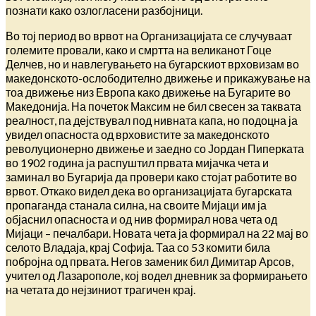
познати како озлогласени разбојници.
Во тој период во врвот на Организацијата се случуваат
големите провали, како и смртта на великанот Гоце
Делчев, но и навлегувањето на бугарскиот врховизам во
македонското-ослободително движење и прикажување на
тоа движење низ Европа како движење на Бугарите во
Македонија. На почеток Максим не бил свесен за таквата
реалност, па дејствувал под нивната капа, но подоцна ја
увидел опасноста од врховистите за македонското
револуционерно движење и заедно со Јордан Пиперката
во 1902 година ја распуштил првата мијачка чета и
заминал во Бугарија да провери како стојат работите во
врвот. Откако видел дека во организацијата бугарската
пропаганда станала силна, на своите Мијаци им ја
објаснил опасноста и од нив формирал нова чета од
Мијаци – печалбари. Новата чета ја формирал на 22 мај во
селото Владаја, крај Софија. Таа со 53 комити била
побројна од првата. Негов заменик бил Димитар Арсов,
учител од Лазарополе, кој водел дневник за формирањето
на четата до нејзиниот трагичен крај.