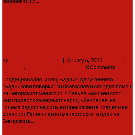
зборникот, со...
Повеќе
Нова божикна каланда
„Христос се раѓа, на светот
радост“
by
Аврам Г. Аврамовски
|
January 6, 2021
|
мијаци
,
религија
,
соопштенија
,
фолклор
| 0 Comments
Традиционално, и овој Бадник, Здружението
“Бадникови поворки” со благослов и сесрдна помош
на Бигорскиот манастир, објавува Божикен спот
како подарок за верниот народ. -Деновиве, на
голема радост на сите, во прекрасните предели на
славниот Галичник и во манастирските одаи на
Бигорската...
Повеќе