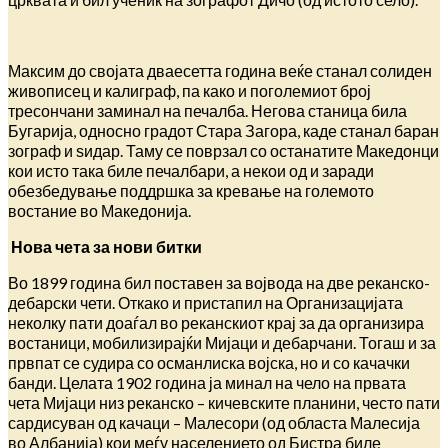
Максим до својата дваесетта година веќе станал солиден
живописец и калиграф, па како и поголемиот број
тресончани заминал на печалба. Негова станица била
Бугарија, односно градот Стара Загора, каде станал баран
зограф и ѕидар. Таму се поврзал со останатите Македонци
кои исто така биле печалбари, а некои од и заради
обезбедување поддршка за кревање на големото
востание во Македонија.
Нова чета за нови битки
Во 1899 година бил поставен за војвода на две реканско-
дебарски чети. Откако и пристапил на Организацијата
неколку пати доаѓал во реканскиот крај за да организира
востаници, мобилизирајќи Мијаци и дебарчани. Тогаш и за
првпат се судира со османлиска војска, но и со качачки
банди. Целата 1902 година ја минал на чело на првата
чета Мијаци низ реканско – кичевските планини, често пати
сардисуван од качаци – Малесори (од областа Малесија
во Албанија) кои меѓу населението од Бистра биле