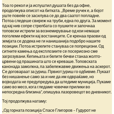
Тоа го рекол и ја испуштил душата без да офне,
продолжува описот на битката. „Време ручек е, а бојот
уште повеќе се засилува се до два саатот попладне.
Потоа следеше свиреж на труби, една по друга. За момент
од кај нив сопре стрелбата со пушките и започнаа
топовски истрели за вознемирување од кои немаше
поголеми ефекти кај востаниците. Се кренаа праови од
земјата се додека не ги нанишанија подобро нашите
позиции. Потоа истрелите стануваа се попрецизни. Од
ситните камења од експлозиите се посериозно сме
загрозувани. Ќепињата и белите бечви станаа жолто-
црвени од прашината што се креваше. Топовската
канонада замолкна, па забележавме движења на аскерот.
Се договараат за јуриш. Првиот јуриш го одбивме. Пукаат
без нишанење само за и ние да им одвраќаме, но
војводата не предупредува да штедиме муниција. Пукаме
само во месо, кога гледаме човечки прилики во
непосредна близина“, опишува лазоровецот во дневникот.
Тој продолжува натаму:
„Од горната позиција Спасе Глигоров – Гудурот не