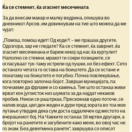
Ќа се стемнит, ќа згаснет месечината
За да внесам макар и малку ведрина, опишува во
дневникот Арсов, им довикнувам на тие што можеа да ме
чујат:
„Помош, помош идет! Од коде?! – ме прашаа другите.
Одозгора, зар не гледате? Ќа се стемнит, ќа заврнет, ќа
згаснет месечинана и барем некој од нас ќа куртулит!
Наполно се стемни, мракот ги сокри позициите, се
огласуваат тук-таму истрели од пушки, но без ефект. Сето
останато четата го остава на боиштето. Да се остане и
понатаму на боиштето е погубно. Почна повлекување,
кога повторно започна бојот. Заврши муницијата, па
почнавме да фрламе и со камења. Тие што останаа живи
врват кон југоисток низ шумата за да најдат некаков
пробив. Некои се раштркаа. Прескокнав едно поточе, се
напив вода, цел ден жеден и дури пред зората во тоа мое
лутање утврдив дека сум доста оддалечен од местото на
вчерашниот бој. На Чавките останаа 18 мртви другари, а
бројот на ранетите и загубените како мене, во овој час не
го знам. Беа деветмина ранети“, завршува со описот