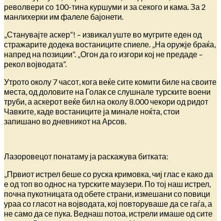
револвери со 100-тина куршуми и за секого и кама. За 2
манлихерки им фалеле бајонети.
„Станувајте аскер“! – извикал уште во мугрите еден од
стражарите додека востаниците спиеле. „На оружје браќа,
напред на позиции“. „Огон да го изгори кој не предаде –
рекол војводата“.
Утрото околу 7 часот, кога веќе сите комити биле на своите
места, од доловите на Голак се слушнале турските воени
труби, а аскерот веќе бил на околу 8.000 чекори од ридот
Чавките, каде востаниците ја минале ноќта, стои
запишано во дневникот на Арсов.
Лазоровецот понатаму ја раскажува битката:
„Првиот истрел беше со руска кримовка, чиј глас е како да
е од топ во однос на турските маузери. По тој наш истрел,
почна пукотницата од обете страни, измешани со повици
ураа со гласот на војводата, кој повторуваше да се гаѓа, а
не само да се пука. Веднаш потоа, истрели имаше од сите