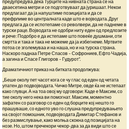
предупредува дека Турците на нивната страна се на
дваесетина метри и се подготвуваат да јуришаат. Некои
предлагаат да ја напуштиме позицијата и да се
префрлиме во централната каде што е војводата. Друг
предлага да се испотепаме со револвери, да не паднеме в
турски раце. Војводата не одобри ниту еден од предлозите
и рече: Подобро е да истепаме што повеќе душмани, оти
смртта и така и така не можеме да ја избегнеме. Мртвите
потоа се зголемуваа и на наша, но и на турска страна.
Наскоро паднаа Петре Спасов – Софрониев, Ефто Чадија,
а загина и Спасе Глигоров – Гудурот“.
Драматичниот приказ на битката продолжува:
„Беше околу пет часот кога се чу глас од еден од четата
упатен до подвојводата. Чичко Митре, овде ќа не истепаат
како глувци. А на тоа овој му одговори: Каде е Максим, со
тие околу него нека ви помогнат. Максим, моментно
зафатен со разговор со еден од борците кој нешто го
прашуваше, со едното уво го слушна предупредувањето
на својот помошник, подвојводата Димитар Стефанов и
без размислување, како молња скокна од позицијата на
нозе. Но, штом пречекори чекор-два за да види што се