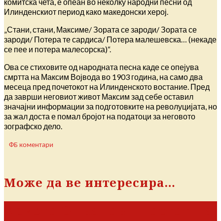
комитска чета, е опеан во неколку народни песни од
Илинденскиот период како македонски херој.
„Стани, стани, Максиме/ Зората се зароди/ Зората се
зароди/ Потера те сардиса/ Потера малешевска… (некаде
се пее и потера малесорска)“.
Ова се стиховите од народната песна каде се опејува
смртта на Максим Војвода во 1903 година, на само два
месеца пред почетокот на Илинденското востание. Пред
да заврши неговиот живот Максим зад себе оставил
значајни информации за подготовките на револуцијата, но
за жал доста е помал бројот на податоци за неговото
зографско дело.
ФБ коментари
Може да ве интересира…
Христо Огњанов – поетот на