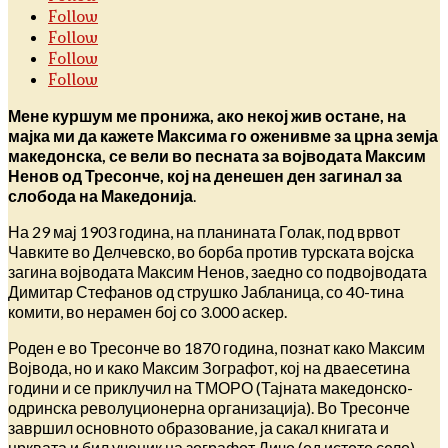
Follow
Follow
Follow
Follow
Мене куршум ме пронижа, ако некој жив остане, на
мајка ми да кажете Максима го оженивме за црна земја
македонска, се вели во песната за војводата Максим
Ненов од Тресонче, кој на денешен ден загинал за
слобода на Македонија
.
На 29 мај 1903 година, на планината Голак, под врвот
Чавките во Делчевско, во борба против турската војска
загина војводата Максим Ненов, заедно со подвојводата
Димитар Стефанов од струшко Јабланица, со 40-тина
комити, во нерамен бој со 3.000 аскер.
Роден е во Тресонче во 1870 година, познат како Максим
Војвода, но и како Максим Зографот, кој на дваесетина
години и се приклучил на ТМОРО (Тајната македонско-
одринска револуционерна организација). Во Тресонче
завршил основното образование, ја сакал книгата и
црквата и бил ученик на зографот Дичо (од истото село).