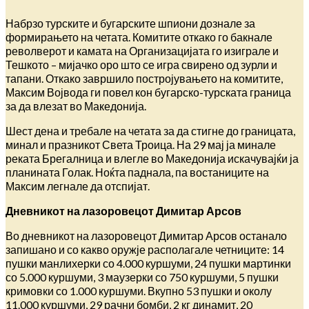
Набрзо турските и бугарските шпиони дознале за
формирањето на четата. Комитите откако го бакнале
револверот и камата на Организацијата го изиграле и
Тешкото – мијачко оро што се игра свирено од зурли и
тапани. Откако завршило постројувањето на комитите,
Максим Војвода ги повел кон бугарско-турската граница
за да влезат во Македонија.
Шест дена и требале на четата за да стигне до границата,
минал и празникот Света Троица. На 29 мај ја минале
реката Брегалница и влегле во Македонија искачувајќи ја
планината Голак. Ноќта паднала, па востаниците на
Максим легнале да отспијат.
Дневникот на лазоровецот Димитар Арсов
Во дневникот на лазоровецот Димитар Арсов останало
запишано и со какво оружје располагале четниците: 14
пушки манлихерки со 4.000 куршуми, 24 пушки мартинки
со 5.000 куршуми, 3 маузерки со 750 куршуми, 5 пушки
кримовки со 1.000 куршуми. Вкупно 53 пушки и околу
11.000 куршуми, 29 рачни бомби, 2 кг динамит, 20