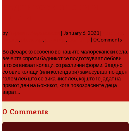
БАДНИКОВИ ПЕСНИ И
АДЕТИ
by
Аврам Г. Аврамовски
|
January 6, 2021
|
историја
,
мијаци
,
обележја
,
религија
,
фолклор
| 0 Comments
Во Дебарско особено во нашите малорекански села,
вечерта спроти бадникот се подготвуваат лебови
што се викаат колаци, со различни форми. Заедно
со овие колаци (или колендари) замесуваат по еден
голем леб што се вика чист леб, којшто го јадат на
првиот ден на Божикот, кога повозрасните деца
варат...
Повеќе
0 Comments