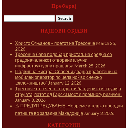
Пребарај
Search
for:
НАЈНОВИ ОБЈАВИ
Христо Огњанов – поетот на Тресонче
March 25,
2026
Тресонче бара подобар пристап: на средба со
градоначалникот отворени клучни
инфраструктурни прашања
March 25, 2026
Подвиг на Бистра: Спасени двајца вработени на
мобилен оператор по цела ноќ во снежно
„заложништво“
January 12, 2026
Тресонче отсечено – паднати бандери ја исклучија
струјата, патот од Гарски мост е премногу ризичен!
January 3, 2026
⚠️ ПРЕДУПРЕДУВАЊЕ: Невреме и тешко проодни
патишта во западна Македонија
January 3, 2026
КАТЕГОРИИ