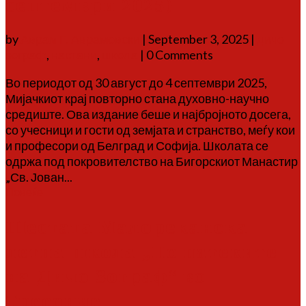
септември 2025)
by
Аврам Г. Аврамовски
|
September 3, 2025
|
дичо
зограф
,
настани
,
школа
| 0 Comments
Во периодот од 30 август до 4 септември 2025,
Мијачкиот крај повторно стана духовно-научно
средиште. Ова издание беше и најбројното досега,
со учесници и гости од земјата и странство, меѓу кои
и професори од Белград и Софија. Школата се
одржа под покровителство на Бигорскиот Манастир
„Св. Јован...
Повеќе
Шестата Малореканска
летна школа „По патеките
на Дичо Зограф“ во
Тресонче