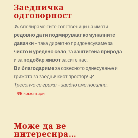
Заедничка
одговорност
🙏 Апелираме сите сопственици на имоти
редовно да ги подмируваат комуналните
давачки
– така директно придонесуваме за
чисто и уредено село
, за
заштитена природа
и за
подобар живот
за сите нас.
Ви благодариме
за совесното однесување и
грижата за заедничкиот простор! 🌿
Тресонче се грижи – заедно сме посилни.
ФБ коментари
Може да ве
интересира…