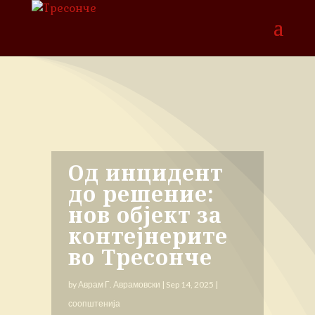
Од инцидент
до решение:
нов објект за
контејнерите
во Тресонче
by
Аврам Г. Аврамовски
|
Sep 14, 2025
|
соопштенија