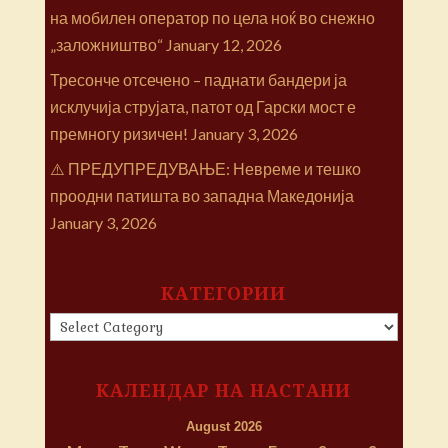
на мобилен оператор по цела ноќ во снежно
„заложништво“
January 12, 2026
Тресонче отсечено – паднати бандери ја
исклучија струјата, патот од Гарски мост е
премногу ризичен!
January 3, 2026
⚠️ ПРЕДУПРЕДУВАЊЕ: Невреме и тешко
проодни патишта во западна Македонија
January 3, 2026
КАТЕГОРИИ
КАТЕГОРИИ
КАЛЕНДАР НА НАСТАНИ
August 2026