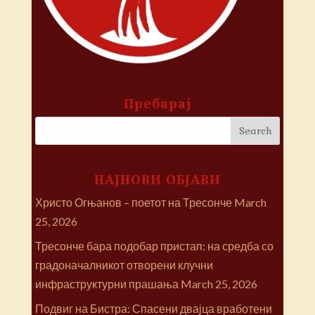
Пребарај
НАЈНОВИ ОБЈАВИ
Христо Огњанов – поетот на Тресонче
March
25, 2026
Тресонче бара подобар пристап: на средба со
градоначалникот отворени клучни
инфраструктурни прашања
March 25, 2026
Подвиг на Бистра: Спасени двајца вработени