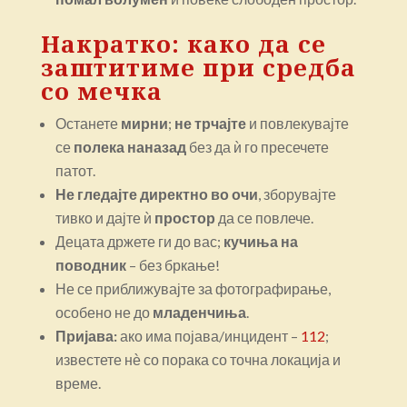
Накратко: како да се
заштитиме при средба
со мечка
Останете
мирни
;
не трчајте
и повлекувајте
се
полека наназад
без да ѝ го пресечете
патот.
Не гледајте директно во очи
, зборувајте
тивко и дајте ѝ
простор
да се повлече.
Децата држете ги до вас;
кучиња на
поводник
– без бркање!
Не се приближувајте за фотографирање,
особено не до
младенчиња
.
Пријава:
ако има појава/инцидент –
112
;
известете нѐ со порака со точна локација и
време.