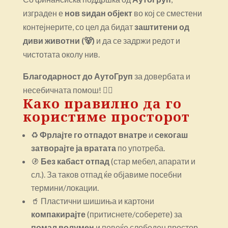
изграден е
нов ѕидан објект
во кој се сместени
контејнерите, со цел да бидат
заштитени од
диви животни (🐻)
и да се задржи редот и
чистотата околу нив.
Благодарност до АутоГруп
за довербата и
несебичната помош! 👷‍♂️
Како правилно да го
користиме просторот
♻️
Фрлајте го отпадот внатре
и
секогаш
затворајте ја вратата
по употреба.
🚯
Без кабаст отпад
(стар мебел, апарати и
сл.). За таков отпад ќе објавиме посебни
термини/локации.
🥤 Пластични шишиња и картони
компакирајте
(притиснете/соберете) за
помал волумен
и повеќе слободен простор.