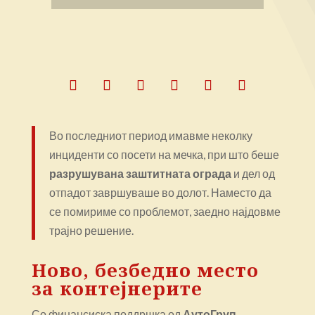
Во последниот период имавме неколку
инциденти со посети на мечка, при што беше
разрушувана заштитната ограда
и дел од
отпадот завршуваше во долот. Наместо да
се помириме со проблемот, заедно најдовме
трајно решение.
Ново, безбедно место
за контејнерите
Со финансиска поддршка од
АутоГруп
,