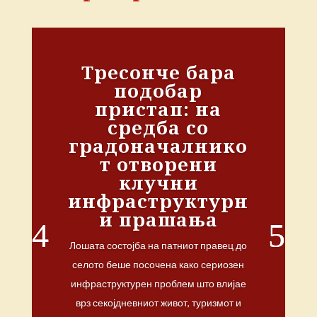
Тресонче бара
подобар
пристап: на
средба со
градоначалнико
т отворени
клучни
инфраструктурн
и прашања
Лошата состојба на патниот правец до
селото беше посочена како сериозен
инфраструктурен проблем што влијае
врз секојдневниот живот, туризмот и