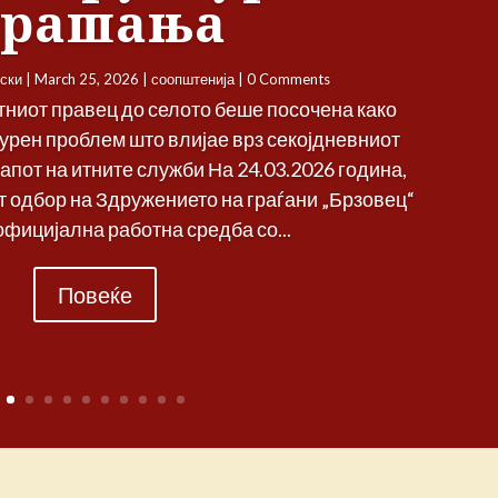
прашања
ски
|
March 25, 2026
|
соопштенија
| 0 Comments
тниот правец до селото беше посочена како
урен проблем што влијае врз секојдневниот
тапот на итните служби На 24.03.2026 година,
 одбор на Здружението на граѓани „Брзовец“
официјална работна средба со...
Повеќе