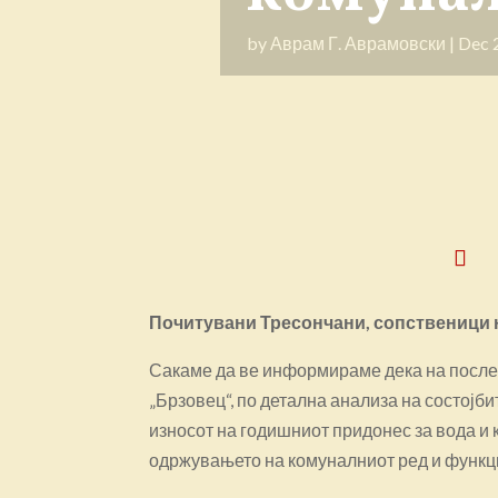
by
Аврам Г. Аврамовски
|
Dec 
Почитувани Тресончани, сопственици н
Сакаме да ве информираме дека на после
„Брзовец“, по детална анализа на состојби
износот на годишниот придонес за вода и 
одржувањето на комуналниот ред и функц