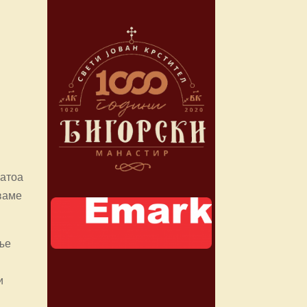
затоа
уваме
ање
и