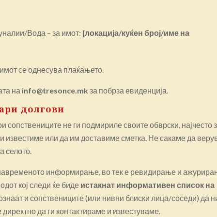
налии/Вода – за имот:
[локација/куќен број/име на
 имот се однесува плаќањето.
ата на
info@tresonce.mk
за побрза евиденција.
тари долгови
ои сопствениците не ги подмириле своите обврски, најчесто 
ги известиме или да им доставиме сметка. Не сакаме да вер
а селото.
и навременото информирање, во тек е ревидирање и ажурир
иодот кој следи ќе биде
истакнат информативен список на
познаат и сопствениците (или нивни блиски лица/соседи) да н
е директно да ги контактираме и известуваме.