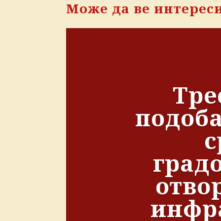
Може да ве интерес
Тре
подоба
с
град
отво
инфр