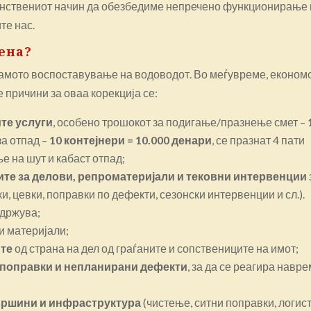
динствениот начин да обезбедиме непречено функционирање
те нас.
ена?
самото воспоставување на водоводот. Во меѓувреме, економ
 причини за оваа корекција се:
те услуги
, особено трошокот за подигање/празнење смет –
за отпад –
10 контејнери = 10.000 денари
, се празнат 4 пати
 на шут и кабаст отпад;
те за делови, репроматеријали и тековни интервенции
, цевки, поправки по дефекти, сезонски интервенции и сл.).
одржува;
и материјали;
те
од страна на дел од граѓаните и сопствениците на имот;
 поправки и непланирани дефекти
, за да се реагира навр
вршини и инфраструктура
(чистење, ситни поправки, логист