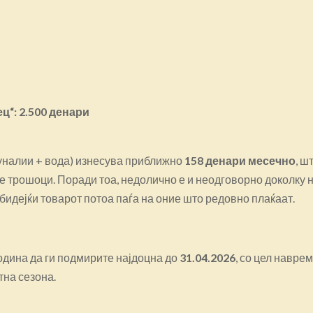
ц“:
2.500 денари
уналии + вода) изнесува приближно
158 денари месечно
, ш
е трошоци. Поради тоа, недолично е и неодговорно доколку н
 бидејќи товарот потоа паѓа на оние што редовно плаќаат.
одина да ги подмирите најдоцна до
31.04.2026
, со цел навре
тна сезона.