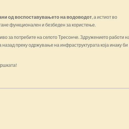
рани од воспоставувањето на водоводот
, а истиот во
тане функционален и безбеден за користење.
иво за потребите на селото Тресонче. Здружението работи н
ќа назад преку одржување на инфраструктурата која инаку би
дршката!