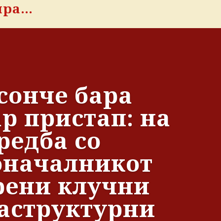
ира…
сонче бара
р пристап: на
редба со
оначалникот
рени клучни
аструктурни