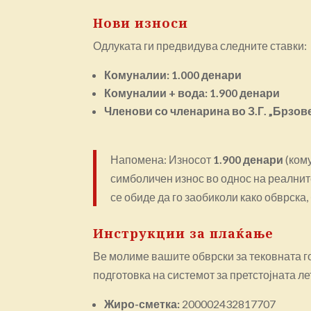
Нови износи
Одлуката ги предвидува следните ставки:
Комуналии:
1.000 денари
Комуналии + вода:
1.900 денари
Членови со членарина во З.Г. „Брзове
Напомена: Износот
1.900 денари
(ком
симболичен износ во однос на реалнит
се обиде да го заобиколи како обврска,
Инструкции за плаќање
Ве молиме вашите обврски за тековната г
подготовка на системот за претстојната ле
Жиро-сметка:
200002432817707