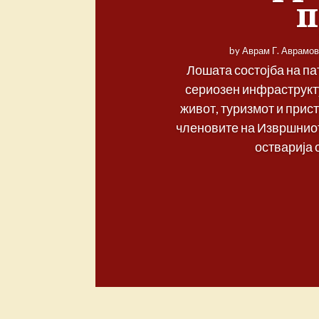
by
Аврам Г. Аврамов
Лошата состојба на па
сериозен инфраструкт
живот, туризмот и прис
членовите на Извршниот
остварија 