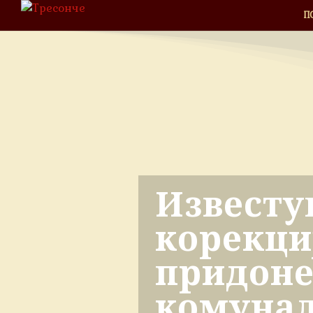
П
Известу
корекци
придоне
комуна