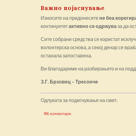
Важно појаснување
Износите на придонесите
не беа кореги
континуитет
активно се одржува
за да ос
Сите собрани средства се користат исклуч
волонтерска основа, а секој денар се вра
останала запоставена.
Ви благодариме на разбирањето и на под
З.Г. Брзовец – Тресонче
Одлуката за подигнување на смет:
ФБ коментари