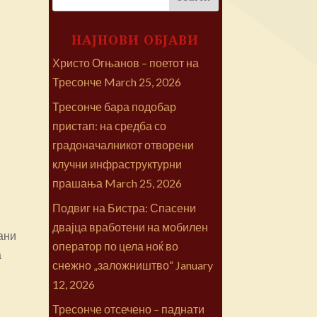
НАЈНОВИ ОБЈАВИ
Христо Огњанов – поетот на
Тресонче
March 25, 2026
Тресонче бара подобар
пристап: на средба со
градоначалникот отворени
клучни инфраструктурни
прашања
March 25, 2026
Подвиг на Бистра: Спасени
двајца вработени на мобилен
ани
оператор по цела ноќ во
а
снежно „заложништво“
January
12, 2026
Тресонче отсечено – паднати