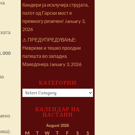
 на
бандери ја исклучија струјата,
патот од Гарски мост е
премногу ризичен!
January 3,
2026
ската
⚠️ ПРЕДУПРЕДУВАЊЕ:
Невреме и тешко проодни
1.000
патишта во западна
Македонија
January 3, 2026
за
КАТЕГОРИИ
КАТЕГОРИИ
КАЛЕНДАР НА
НАСТАНИ
емено
August 2026
ика);
M
T
W
T
F
S
S