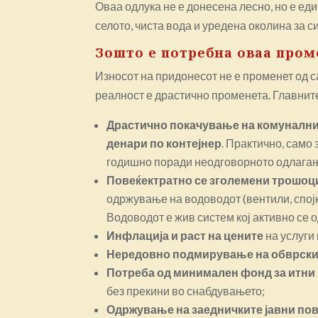
Оваа одлука не е донесена лесно, но е е
селото, чиста вода и уредена околина за си
Зошто е потребна оваа пром
Износот на придонесот не е променет од 
реалност е драстично променета. Главните
Драстично покачување на комунални
денари по контејнер
. Практично, само 
годишно поради неодговорното одлагање
Повеќектратно се зголемени трошоци
одржување на водоводот (вентили, спојки
Водоводот е жив систем кој активно се 
Инфлација и раст на цените
на услуги 
Нередовно подмирување на обврски
Потреба од минимален фонд за итни
без прекини во снабдувањето;
Одржување на заедничките јавни по