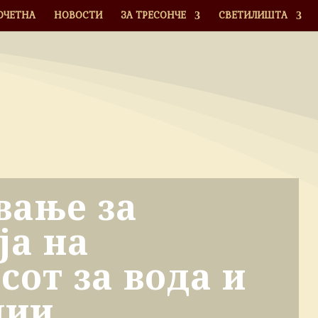
ОЧЕТНА
НОВОСТИ
ЗА ТРЕСОНЧЕ
СВЕТИЛИШТА
вање за
ја на
сот за вода и
лии