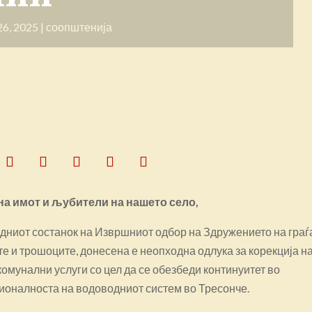
26, 2025
|
соопштенија
а имот и љубители на нашето село,
дниот состанок на Извршниот одбор на Здружението на граѓ
те и трошоците, донесена е неопходна одлука за корекција н
комунални услуги со цел да се обезбеди континуитет во
ионалноста на водоводниот систем во Тресонче.