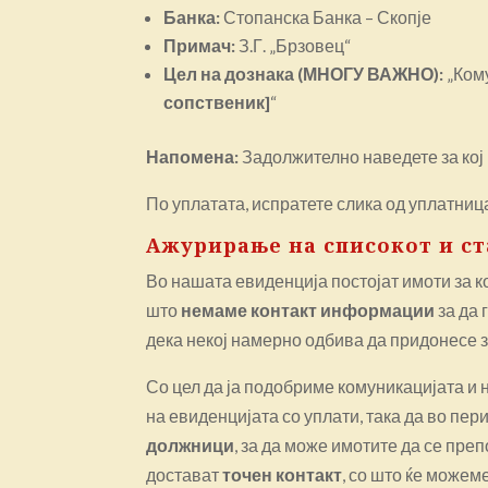
Банка:
Стопанска Банка – Скопје
Примач:
З.Г. „Брзовец“
Цел на дознака (МНОГУ ВАЖНО):
„Кому
сопственик]
“
Напомена:
Задолжително наведете за кој
По уплатата, испратете слика од уплатниц
Ажурирање на списокот и с
Во нашата евиденција постојат имоти за к
што
немаме контакт информации
за да 
дека некој намерно одбива да придонесе з
Со цел да ја подобриме комуникацијата 
на евиденцијата со уплати, така да во пер
должници
, за да може имотите да се пре
достават
точен контакт
, со што ќе можем