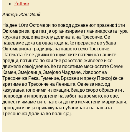
Follow
Автор: Жан Илиќ
На ден 10ти Октомври по повод државниот празник 11ти
Октомври за прв пат ја организираме планинарската тура ,
кружна прошетка околу долината на Тресонче. Се
надеваме дека од оваа година ќе прерасне во убава
Октомвриска традиција на нашето село Тресонче.
Патеката ќе се движи по шумските патеки на нашите
предци, патишта по кои тие работеле, живееле и се
движеле секојдневно. Ќе ги посетиме месностите Сечен
Камен, Змејовица, Змејово Чардаче, Изворот на
Тресонечка Река, Гуменце, Брзовец и преку Присој ќе се
вратиме во Тресонче на Леништа. Овие за нас, од
кажувања топоними и локации, беа до скоро обраснати ,
непроодни и препуштени на забот на времето, но еве,
денес ги имаме сите патеки до нив исчистени, маркирани,
проодни и ни ја прикажуваат убавината на нашата
Тресонечка Долина во полн сјај.