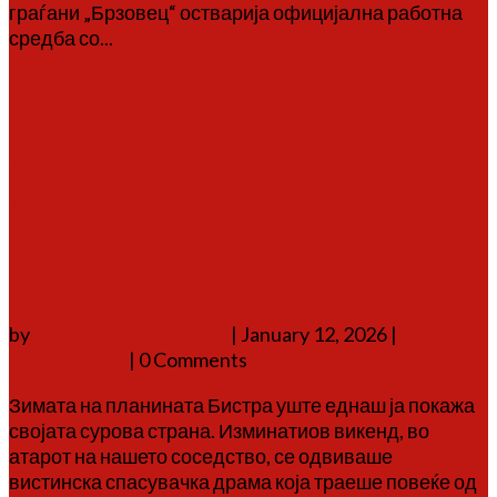
граѓани „Брзовец“ остварија официјална работна
средба со...
Повеќе
Подвиг на Бистра: Спасени
двајца вработени на
мобилен оператор по цела
ноќ во снежно
„заложништво“
by
Аврам Г. Аврамовски
|
January 12, 2026
|
соопштенија
| 0 Comments
Зимата на планината Бистра уште еднаш ја покажа
својата сурова страна. Изминатиов викенд, во
атарот на нашето соседство, се одвиваше
вистинска спасувачка драма која траеше повеќе од