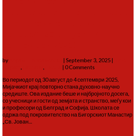
Заврши шестата
Малореканска летна школа
„По патеките на Дичо
Зограф“ (30 август – 4
септември 2025)
by
Аврам Г. Аврамовски
|
September 3, 2025
|
дичо
зограф
,
настани
,
школа
| 0 Comments
Во периодот од 30 август до 4 септември 2025,
Мијачкиот крај повторно стана духовно-научно
средиште. Ова издание беше и најбројното досега,
со учесници и гости од земјата и странство, меѓу кои
и професори од Белград и Софија. Школата се
одржа под покровителство на Бигорскиот Манастир
„Св. Јован...
Повеќе