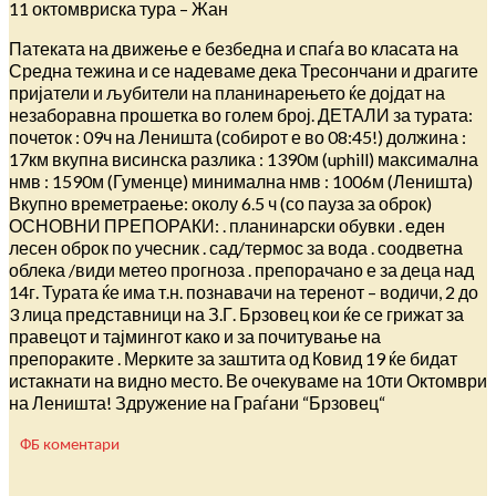
11 октомвриска тура – Жан
Патеката на движење е безбедна и спаѓа во класата на
Средна тежина и се надеваме дека Тресончани и драгите
пријатели и љубители на планинарењето ќе дојдат на
незаборавна прошетка во голем број. ДЕТАЛИ за турата:
почеток : 09ч на Леништа (собирот е во 08:45!) должина :
17км вкупна висинска разлика : 1390м (uphill) максимална
нмв : 1590м (Гуменце) минимална нмв : 1006м (Леништа)
Вкупно времетраење: околу 6.5 ч (со пауза за оброк)
ОСНОВНИ ПРЕПОРАКИ: . планинарски обувки . еден
лесен оброк по учесник . сад/термос за вода . соодветна
облека /види метео прогноза . препорачано е за деца над
14г. Турата ќе има т.н. познавачи на теренот – водичи, 2 до
3 лица представници на З.Г. Брзовец кои ќе се грижат за
правецот и тајмингот како и за почитување на
препораките . Мерките за заштита од Ковид 19 ќе бидат
истакнати на видно место. Ве очекуваме на 10ти Октомври
на Леништа! Здружение на Граѓани “Брзовец“
ФБ коментари