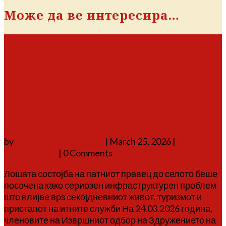
Може да ве интересира…
Тресонче бара подобар
пристап: на средба со
градоначалникот отворени
клучни инфраструктурни
прашања
by
Аврам Г. Аврамовски
|
March 25, 2026
|
соопштенија
| 0 Comments
Лошата состојба на патниот правец до селото беше
посочена како сериозен инфраструктурен проблем
што влијае врз секојдневниот живот, туризмот и
пристапот на итните служби На 24.03.2026 година,
членовите на Извршниот одбор на Здружението на