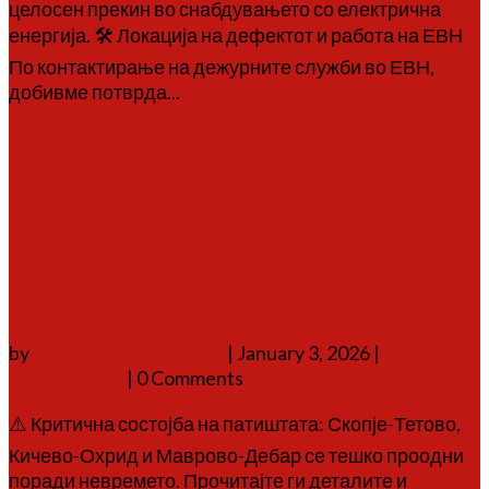
целосен прекин во снабдувањето со електрична
енергија. 🛠 Локација на дефектот и работа на ЕВН
По контактирање на дежурните служби во ЕВН,
добивме потврда...
Повеќе
⚠️ ПРЕДУПРЕДУВАЊЕ:
Невреме и тешко проодни
патишта во западна
Македонија
by
Аврам Г. Аврамовски
|
January 3, 2026
|
соопштенија
| 0 Comments
⚠️ Критична состојба на патиштата: Скопје-Тетово,
Кичево-Охрид и Маврово-Дебар се тешко проодни
поради невремето. Прочитајте ги деталите и