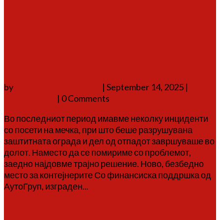
Повеќе
Од инцидент до решение:
нов објект за контејнерите
во Тресонче
by
Аврам Г. Аврамовски
|
September 14, 2025
|
соопштенија
| 0 Comments
Во последниот период имавме неколку инциденти
со посети на мечка, при што беше разрушувана
заштитната ограда и дел од отпадот завршуваше во
долот. Наместо да се помириме со проблемот,
заедно најдовме трајно решение. Ново, безбедно
место за контејнерите Со финансиска поддршка од
АутоГруп, изграден...
Повеќе