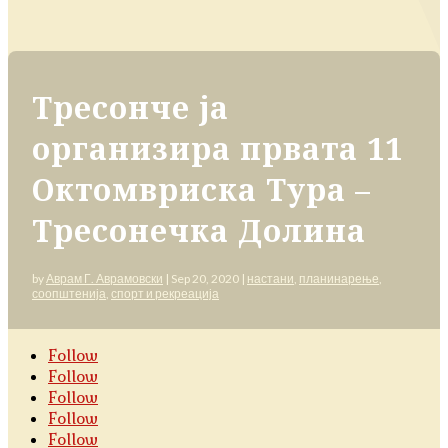
Тресонче ја
организира првата 11
Октомвриска Тура –
Тресонечка Долина
by
Аврам Г. Аврамовски
|
Sep 20, 2020
|
настани
,
планинарење
,
соопштенија
,
спорт и рекреација
Follow
Follow
Follow
Follow
Follow