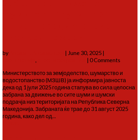
Забрана за движење во
шумите од 1 јули до 31
август поради зголемен
ризик од пожари
by
Аврам Г. Аврамовски
|
June 30, 2025
|
соопштенија
,
спорт и рекреација
| 0 Comments
Министерството за земјоделство, шумарство и
водостопанство (МЗШВ) ја информира јавноста
дека од 1 јули 2025 година стапува во сила целосна
забрана за движење во сите шуми и шумски
подрачја низ територијата на Република Северна
Македонија. Забраната ќе трае до 31 август 2025
година, како дел од...
Повеќе
Заврши петтата