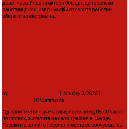
девет часа. Главни актери беа двајца теренски
работници кои, извршувајќи ги своите работни
обврски во екстремни...
Повеќе
Тресонче отсечено –
паднати бандери ја
исклучија струјата, патот
од Гарски мост е премногу
ризичен!
by
Аврам Г. Аврамовски
|
January 3, 2026
|
соопштенија
| 0 Comments
Од раните утрински часови, поточно од 05:00 часот
по полноќ, жителите на село Тресонче, Селце,
Росоки и околните населени места се соочуваат со