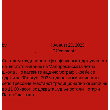
Шестата Малореканска
летна школа „По патеките
на Дичо Зограф“ во
Тресонче
by
Аврам Г. Аврамовски
|
August 20, 2025
|
дичо
зограф
,
настани
,
школа
| 0 Comments
Со големо задоволство ја најавуваме одржувањето
на шестото издание на Малореканската летна
школа „По патеките на Дичо Зограф“, кое ќе се
одржи на 30 август 2025 година во живописното
село Тресонче. Настанот традиционално ќе започне
во 11:00 часот, во црквата „Св. Апостоли Петар и
Павле“, како што...
Повеќе