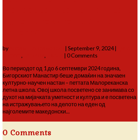
Малореканска летна школа
– „По патеките на Дичо
Зограф“
by
Аврам Г. Аврамовски
|
September 9, 2024
|
дичо
зограф
,
настани
,
школа
| 0 Comments
Во периодот од 1 до 6 септември 2024 година,
Бигорскиот Манастир беше домаќин на значаен
културно-научен настан – петтата Малореканска
летна школа. Овој школа посветено се занимава со
духот на мијачката уметност и култура и е посветена
на истражувањето на делото на еден од
најголемите македонски...
Повеќе
0 Comments