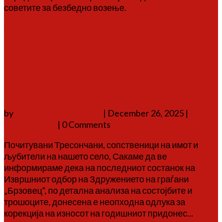
советите за безбедно возење.
Повеќе
Известување за корекција
на придонесот за вода и
комуналии
by
Аврам Г. Аврамовски
|
December 26, 2025
|
соопштенија
| 0 Comments
Почитувани Тресончани, сопственици на имот и
љубители на нашето село, Сакаме да ве
информираме дека на последниот состанок на
Извршниот одбор на Здружението на граѓани
„Брзовец“, по детална анализа на состојбите и
трошоците, донесена е неопходна одлука за
корекција на износот на годишниот придонес...