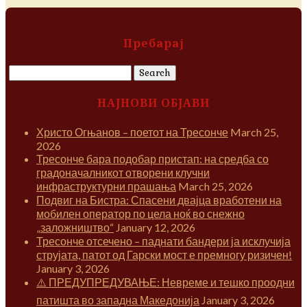
Пребарај
Search
for:
НАЈНОВИ ОБЈАВИ
Христо Огњанов – поетот на Тресонче
March 25,
2026
Тресонче бара подобар пристап: на средба со
градоначалникот отворени клучни
инфраструктурни прашања
March 25, 2026
Подвиг на Бистра: Спасени двајца вработени на
мобилен оператор по цела ноќ во снежно
„заложништво“
January 12, 2026
Тресонче отсечено – паднати бандери ја исклучија
струјата, патот од Гарски мост е премногу ризичен!
January 3, 2026
⚠️ ПРЕДУПРЕДУВАЊЕ: Невреме и тешко проодни
патишта во западна Македонија
January 3, 2026