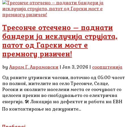
Тресонче отсечено – паднати
бандери ја исклучија струјата,
патот од Гарски мост е
премногу ризичен!
by
Аврам Г. Аврамовски
|
Jan 3, 2026
|
соопштенија
Од раните утрински часови, поточно од 05:00 часот
по полноќ, жителите на село Тресонче, Селце,
Росоки и околните населени места се соочуваат со
целосен прекин во снабдувањето со електрична
енергија. 🛠 Локација на дефектот и работа на ЕВН
По контактирање на дежурните...
Пребарај