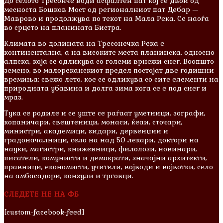
До селото Тресонче води асфалтен пат кој се двои од
месноста Бошков Мост од регионалниот пат Дебар —
Маврово и продолжува по текот на Мала Река. Се наоѓа
во срцето на планината Бистра.
Климата во долината на Тресонечка Река е
континентална, а на високите места планинска, односно
алпска, која се одликува со големи врнежи снег. Воопшто
земено, во малореканскиот предел постојат две годишни
времиња: свежо лето, кое се одликува со сите елементи на
природната убавина и долга зима кога се е под снег и
мраз.
Тука се родиле и сe уште се раѓаат уметници, зографи,
копаничари, свештеници, монаси, ќеаи, сточари,
министри, академици, ѕидари, дервенџии и
градоначалници, село на над 50 лекари, доктори на
науки, магистри, книжевници, филолози, новинари,
писатели, комунисти и демократи, значајни архитекти,
правници, економисти, учители, војводи и војвотки, село
на амбасадори, конзули и трговци.
СЛЕДЕТЕ НЕ НА ФБ
[custom-facebook-feed]