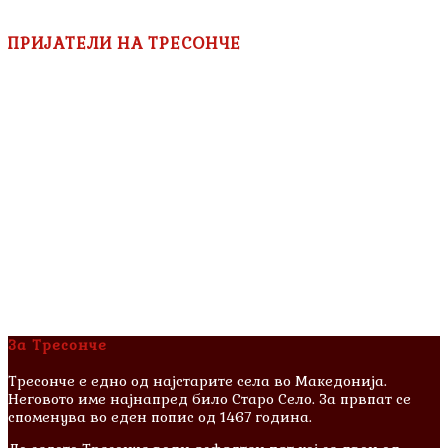
ПРИЈАТЕЛИ НА ТРЕСОНЧЕ
За Тресонче
Тресонче е едно од најстарите села во Македонија.
Неговото име најнапред било Старо Село. За првпат се
споменува во еден попис од 1467 година.