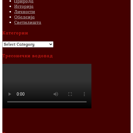
Природа
Историја
Личности
Обележја
Светилишта
Категории
Категории
Тресонечки водопад