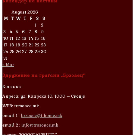
Календар на настани
August 2026
M
T
W
T
F
S
S
1
2
3
4
5
6
7
8
9
10
11
12
13
14
15
16
17
18
19
20
21
22
23
24
25
26
27
28
29
30
31
« Mar
Здружение на граѓани „Брзовец“
Контакт:
Адреса: ул. Каирска 10, 1000 – Скопје
WEB: tresonce.mk
email 1 :
brzovec@t-home.mk
email 2 :
info@tresonce.mk
ж-стка: 200002432817707