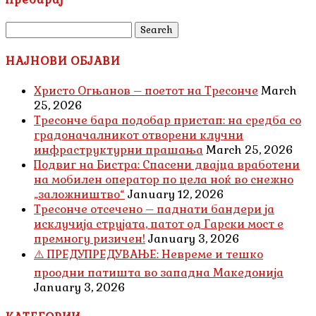
Search
for:
НАЈНОВИ ОБЈАВИ
Христо Огњанов – поетот на Тресонче
March
25, 2026
Тресонче бара подобар пристап: на средба со
градоначалникот отворени клучни
инфраструктурни прашања
March 25, 2026
Подвиг на Бистра: Спасени двајца вработени
на мобилен оператор по цела ноќ во снежно
„заложништво“
January 12, 2026
Тресонче отсечено – паднати бандери ја
исклучија струјата, патот од Гарски мост е
премногу ризичен!
January 3, 2026
⚠️ ПРЕДУПРЕДУВАЊЕ: Невреме и тешко
проодни патишта во западна Македонија
January 3, 2026