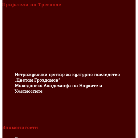
Пријатели на Тресонче
Истражувачки центар за културно наследство
„Цветан Грозданов“
Македонска Академнија на Науките и
Уметностите
Знаменитости