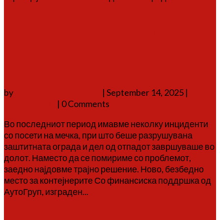
Повеќе
Од инцидент до решение:
нов објект за контејнерите
во Тресонче
by
Аврам Г. Аврамовски
|
September 14, 2025
|
соопштенија
| 0 Comments
Во последниот период имавме неколку инциденти
со посети на мечка, при што беше разрушувана
заштитната ограда и дел од отпадот завршуваше во
долот. Наместо да се помириме со проблемот,
заедно најдовме трајно решение. Ново, безбедно
место за контејнерите Со финансиска поддршка од
АутоГруп, изграден...
Повеќе