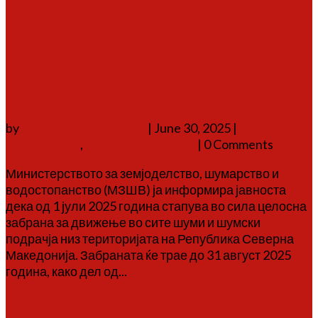
Забрана за движење во
шумите од 1 јули до 31
август поради зголемен
ризик од пожари
by
Аврам Г. Аврамовски
|
June 30, 2025
|
соопштенија
,
спорт и рекреација
| 0 Comments
Министерството за земјоделство, шумарство и
водостопанство (МЗШВ) ја информира јавноста
дека од 1 јули 2025 година стапува во сила целосна
забрана за движење во сите шуми и шумски
подрачја низ територијата на Република Северна
Македонија. Забраната ќе трае до 31 август 2025
година, како дел од...
Повеќе