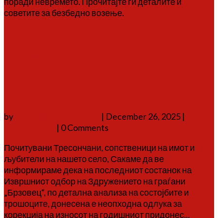
поради невремето. Прочитајте ги деталите и
советите за безбедно возење.
Повеќе
Известување за корекција
на придонесот за вода и
комуналии
by
Аврам Г. Аврамовски
|
December 26, 2025
|
соопштенија
| 0 Comments
Почитувани Тресончани, сопственици на имот и
љубители на нашето село, Сакаме да ве
информираме дека на последниот состанок на
Извршниот одбор на Здружението на граѓани
„Брзовец“, по детална анализа на состојбите и
трошоците, донесена е неопходна одлука за
корекција на износот на годишниот придонес...