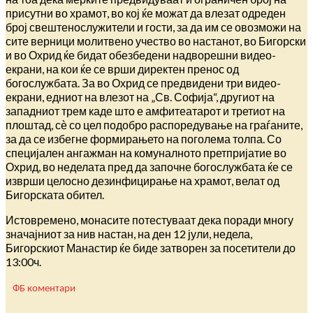
присутни во храмот, во кој ќе можат да влезат одреден
број свештенослужители и гости, за да им се овозможи на
сите верници молитвено учество во настанот, во Бигорски
и во Охрид ќе бидат обезбедени надворешни видео-
екрани, на кои ќе се врши директен пренос од
богослужбата. За во Охрид се предвидени три видео-
екрани, едниот на влезот на „Св. Софија“, другиот на
западниот трем каде што е амфитеатарот и третиот на
плоштад, сѐ со цел подобро распоредување на граѓаните,
за да се избегне формирањето на поголема толпа. Со
специјален ангажман на комуналното претпријатие во
Охрид, во неделата пред да започне богослужбата ќе се
изврши целосно дезинфицирање на храмот, велат од
Бигорската обител.
Истовремено, монасите потестуваат дека поради многу
значајниот за нив настан, на ден 12 јули, недела,
Бигорскиот Манастир ќе биде затворен за посетители до
13:00ч.
ФБ коментари