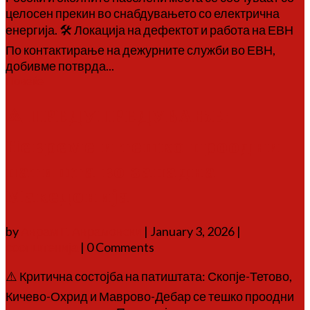
целосен прекин во снабдувањето со електрична
енергија. 🛠 Локација на дефектот и работа на ЕВН
По контактирање на дежурните служби во ЕВН,
добивме потврда...
Повеќе
⚠️ ПРЕДУПРЕДУВАЊЕ:
Невреме и тешко проодни
патишта во западна
Македонија
by
Аврам Г. Аврамовски
|
January 3, 2026
|
соопштенија
| 0 Comments
⚠️ Критична состојба на патиштата: Скопје-Тетово,
Кичево-Охрид и Маврово-Дебар се тешко проодни