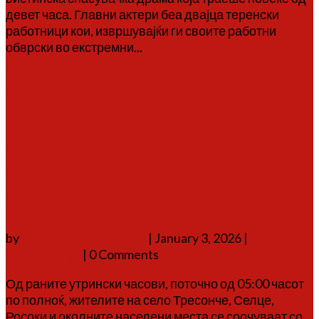
девет часа. Главни актери беа двајца теренски
работници кои, извршувајќи ги своите работни
обврски во екстремни...
Повеќе
Тресонче отсечено –
паднати бандери ја
исклучија струјата, патот
од Гарски мост е премногу
ризичен!
by
Аврам Г. Аврамовски
|
January 3, 2026
|
соопштенија
| 0 Comments
Од раните утрински часови, поточно од 05:00 часот
по полноќ, жителите на село Тресонче, Селце,
Росоки и околните населени места се соочуваат со