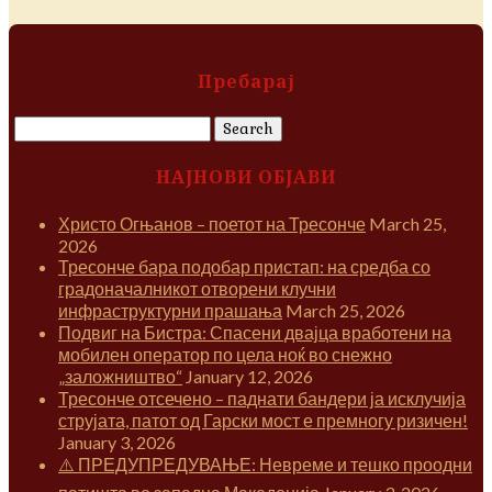
Пребарај
Search
for:
НАЈНОВИ ОБЈАВИ
Христо Огњанов – поетот на Тресонче
March 25,
2026
Тресонче бара подобар пристап: на средба со
градоначалникот отворени клучни
инфраструктурни прашања
March 25, 2026
Подвиг на Бистра: Спасени двајца вработени на
мобилен оператор по цела ноќ во снежно
„заложништво“
January 12, 2026
Тресонче отсечено – паднати бандери ја исклучија
струјата, патот од Гарски мост е премногу ризичен!
January 3, 2026
⚠️ ПРЕДУПРЕДУВАЊЕ: Невреме и тешко проодни