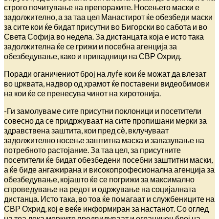
строго почитување на препораките. Носењето маски е
задолжително, а за таа цел Манастирот ќе обезбеди маски
за сите кои ќе бидат присутни во Бигорски во сабота и во
Света Софија во недела. За дистанцата која е исто така
задолжителна ќе се грижи и посебна агенција за
обезбедување, како и припадници на СВР Охрид.
Поради оганичениот број на луѓе кои ќе можат да влезат
во црквата, надвор од храмот ќе поставени видеобимови
на кои ќе се пренесува чинот на хиротонија.
-Ги замолуваме сите присутни поклоници и посетители
совесно да се придржуваат на сите пропишани мерки за
здравствена заштита, кои пред сѐ, вклучуваат
задолжително носење заштитна маска и запазување на
потребното растојание. За таа цел, за присутните
посетители ќе бидат обезбедени посебни заштитни маски,
а ќе биде ангажирана и високопрофесионална агенција за
обезбедување, којашто ќе се погрижи за максимално
спроведување на редот и одржување на социјалната
дистанца. Исто така, во тоа ќе помагаат и службениците на
СВР Охрид, кој е веќе информиран за настанот. Со оглед
на тоа дека мерките предвидуваат и ограничен број на