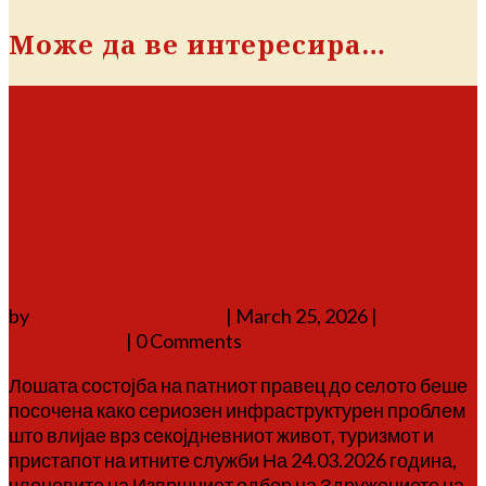
Може да ве интересира…
Тресонче бара подобар
пристап: на средба со
градоначалникот отворени
клучни инфраструктурни
прашања
by
Аврам Г. Аврамовски
|
March 25, 2026
|
соопштенија
| 0 Comments
Лошата состојба на патниот правец до селото беше
посочена како сериозен инфраструктурен проблем
што влијае врз секојдневниот живот, туризмот и
пристапот на итните служби На 24.03.2026 година,
членовите на Извршниот одбор на Здружението на