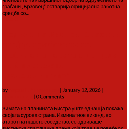
граѓани „Брзовец“ остварија официјална работна
средба со...
Повеќе
Подвиг на Бистра: Спасени
двајца вработени на
мобилен оператор по цела
ноќ во снежно
„заложништво“
by
Аврам Г. Аврамовски
|
January 12, 2026
|
соопштенија
| 0 Comments
Зимата на планината Бистра уште еднаш ја покажа
својата сурова страна. Изминатиов викенд, во
атарот на нашето соседство, се одвиваше
вистинска спасувачка драма која траеше повеќе од