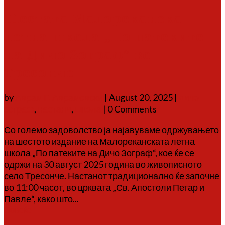
Шестата Малореканска
летна школа „По патеките
на Дичо Зограф“ во
Тресонче
by
Аврам Г. Аврамовски
|
August 20, 2025
|
дичо
зограф
,
настани
,
школа
| 0 Comments
Со големо задоволство ја најавуваме одржувањето
на шестото издание на Малореканската летна
школа „По патеките на Дичо Зограф“, кое ќе се
одржи на 30 август 2025 година во живописното
село Тресонче. Настанот традиционално ќе започне
во 11:00 часот, во црквата „Св. Апостоли Петар и
Павле“, како што...
Повеќе