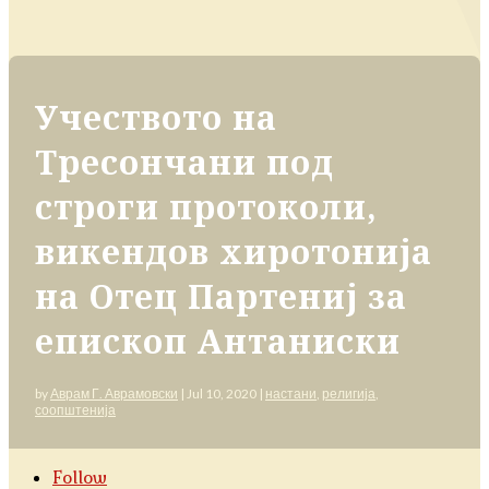
Учеството на
Тресончани под
строги протоколи,
викендов хиротонија
на Отец Партениј за
епископ Антаниски
by
Аврам Г. Аврамовски
|
Jul 10, 2020
|
настани
,
религија
,
соопштенија
Follow