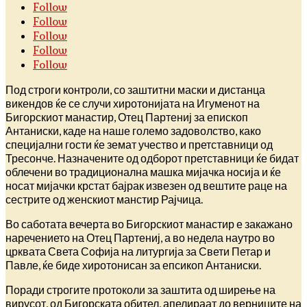
Follow
Follow
Follow
Follow
Follow
Под строги контроли, со заштитни маски и дистанца
викендов ќе се случи хиротонијата на Игуменот на
Бигорскиот манастир, Отец Партениј за епископ
Антаниски, каде на наше големо задоволство, како
специјални гости ќе земат учество и претставници од
Тресонче. Назначените од одборот претставници ќе бидат
облечени во традиционална машка мијачка носија и ќе
носат мијачки крстат бајрак извезен од вештите раце на
сестрите од женскиот манстир Рајчица.
Во саботата вечерта во Бигорскиот манастир е закажано
наречението на Отец Партениј, а во недела наутро во
црквата Света Софија на литургија за Свети Петар и
Павле, ќе биде хиротонисан за епсикоп Антаниски.
Поради строгите протоколи за заштита од ширење на
вирусот, од Бигорската обител, апелираат до верниците на