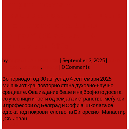
Заврши шестата
Малореканска летна школа
„По патеките на Дичо
Зограф“ (30 август – 4
септември 2025)
by
Аврам Г. Аврамовски
|
September 3, 2025
|
дичо
зограф
,
настани
,
школа
| 0 Comments
Во периодот од 30 август до 4 септември 2025,
Мијачкиот крај повторно стана духовно-научно
средиште. Ова издание беше и најбројното досега,
со учесници и гости од земјата и странство, меѓу кои
и професори од Белград и Софија. Школата се
одржа под покровителство на Бигорскиот Манастир
„Св. Јован...
Повеќе