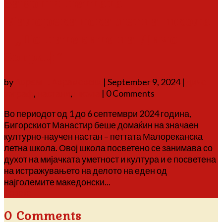
Заврши петтата
Малореканска летна школа
– „По патеките на Дичо
Зограф“
by
Аврам Г. Аврамовски
|
September 9, 2024
|
дичо
зограф
,
настани
,
школа
| 0 Comments
Во периодот од 1 до 6 септември 2024 година,
Бигорскиот Манастир беше домаќин на значаен
културно-научен настан – петтата Малореканска
летна школа. Овој школа посветено се занимава со
духот на мијачката уметност и култура и е посветена
на истражувањето на делото на еден од
најголемите македонски...
Повеќе
0 Comments