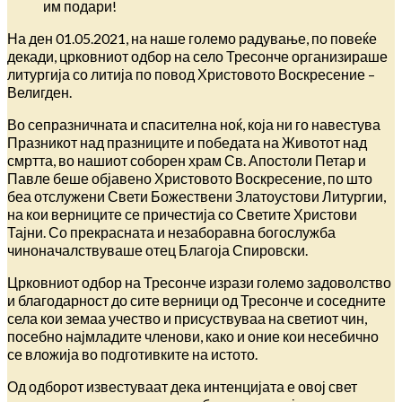
им подари!
На ден 01.05.2021, на наше големо радување, по повеќе
декади, црковниот одбор на село Тресонче организираше
литургија со литија по повод Христовото Воскресение –
Велигден.
Во сепразничната и спасителна ноќ, која ни го навестува
Празникот над празниците и победата на Животот над
смртта, во нашиот соборен храм Св. Апостоли Петар и
Павле беше објавено Христовото Воскресение, по што
беа отслужени Свети Божествени Златоустови Литургии,
на кои верниците се причестија со Светите Христови
Тајни.
Со прекрасната и незаборавна богослужба
чиноначалствуваше отец Благоја Спировски.
Црковниот одбор на Тресонче изрази големо задоволство
и благодарност до сите верници од Тресонче и соседните
села кои земаа учество и присуствуваа на светиот чин,
посебно најмладите членови, како и оние кои несебично
се вложија во подготивките на истото.
Од одборот известуваат дека интенцијата е овој свет