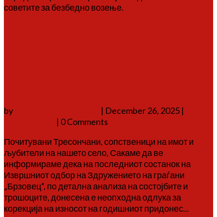
советите за безбедно возење.
Повеќе
Известување за корекција
на придонесот за вода и
комуналии
by
Аврам Г. Аврамовски
|
December 26, 2025
|
соопштенија
| 0 Comments
Почитувани Тресончани, сопственици на имот и
љубители на нашето село, Сакаме да ве
информираме дека на последниот состанок на
Извршниот одбор на Здружението на граѓани
„Брзовец“, по детална анализа на состојбите и
трошоците, донесена е неопходна одлука за
корекција на износот на годишниот придонес...