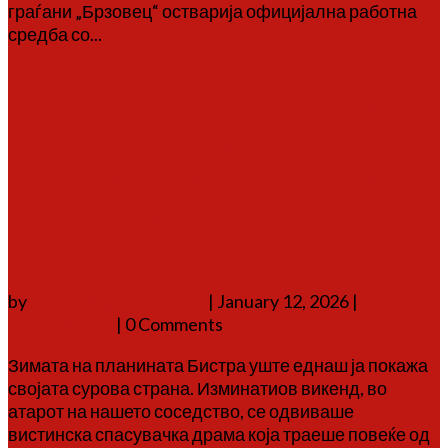
граѓани „Брзовец“ остварија официјална работна
средба со...
Повеќе
Подвиг на Бистра: Спасени
двајца вработени на
мобилен оператор по цела
ноќ во снежно
„заложништво“
by
Аврам Г. Аврамовски
|
January 12, 2026
|
соопштенија
| 0 Comments
Зимата на планината Бистра уште еднаш ја покажа
својата сурова страна. Изминатиов викенд, во
атарот на нашето соседство, се одвиваше
вистинска спасувачка драма која траеше повеќе од