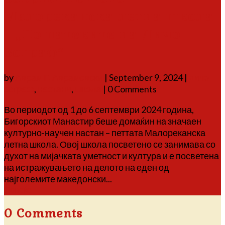
Малореканска летна школа
– „По патеките на Дичо
Зограф“
by
Аврам Г. Аврамовски
|
September 9, 2024
|
дичо
зограф
,
настани
,
школа
| 0 Comments
Во периодот од 1 до 6 септември 2024 година,
Бигорскиот Манастир беше домаќин на значаен
културно-научен настан – петтата Малореканска
летна школа. Овој школа посветено се занимава со
духот на мијачката уметност и култура и е посветена
на истражувањето на делото на еден од
најголемите македонски...
Повеќе
0 Comments