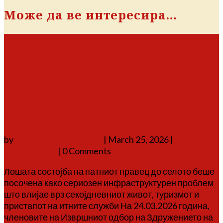
Може да ве интересира…
Тресонче бара подобар
пристап: на средба со
градоначалникот отворени
клучни инфраструктурни
прашања
by
Аврам Г. Аврамовски
|
March 25, 2026
|
соопштенија
| 0 Comments
Лошата состојба на патниот правец до селото беше
посочена како сериозен инфраструктурен проблем
што влијае врз секојдневниот живот, туризмот и
пристапот на итните служби На 24.03.2026 година,
членовите на Извршниот одбор на Здружението на