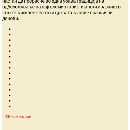
настан да прерасне во една убава традиција на
одбележување на најголемиот христијански празник со
што ќе заживее селото и црквата за овие празнични
денови.
ФБ коментари