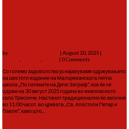
Шестата Малореканска
летна школа „По патеките
на Дичо Зограф“ во
Тресонче
by
Аврам Г. Аврамовски
|
August 20, 2025
|
дичо
зограф
,
настани
,
школа
| 0 Comments
Со големо задоволство ја најавуваме одржувањето
на шестото издание на Малореканската летна
школа „По патеките на Дичо Зограф“, кое ќе се
одржи на 30 август 2025 година во живописното
село Тресонче. Настанот традиционално ќе започне
во 11:00 часот, во црквата „Св. Апостоли Петар и
Павле“, како што...
Повеќе