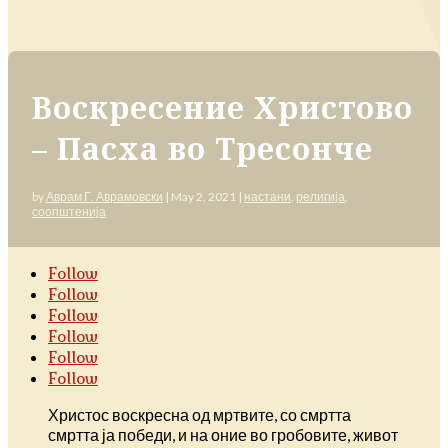
Воскресение Христово
– Пасха во Тресонче
by
Аврам Г. Аврамовски
|
May 2, 2021
|
настани
,
религија
,
соопштенија
Follow
Follow
Follow
Follow
Follow
Follow
Христос воскресна од мртвите, со смртта
смртта ја победи, и на оние во гробовите, живот