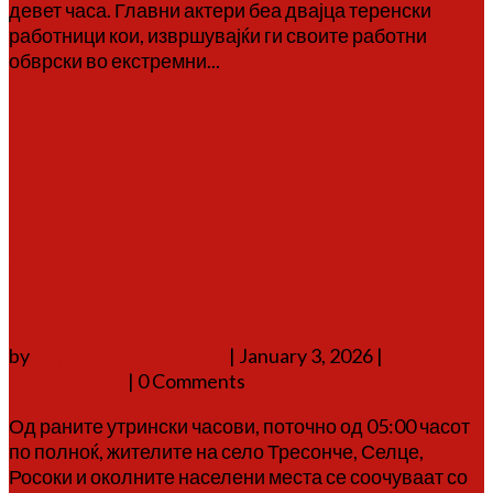
девет часа. Главни актери беа двајца теренски
работници кои, извршувајќи ги своите работни
обврски во екстремни...
Повеќе
Тресонче отсечено –
паднати бандери ја
исклучија струјата, патот
од Гарски мост е премногу
ризичен!
by
Аврам Г. Аврамовски
|
January 3, 2026
|
соопштенија
| 0 Comments
Од раните утрински часови, поточно од 05:00 часот
по полноќ, жителите на село Тресонче, Селце,
Росоки и околните населени места се соочуваат со