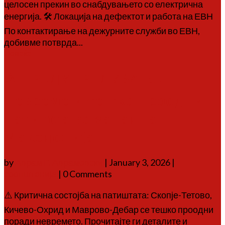
целосен прекин во снабдувањето со електрична
енергија. 🛠 Локација на дефектот и работа на ЕВН
По контактирање на дежурните служби во ЕВН,
добивме потврда...
Повеќе
⚠️ ПРЕДУПРЕДУВАЊЕ:
Невреме и тешко проодни
патишта во западна
Македонија
by
Аврам Г. Аврамовски
|
January 3, 2026
|
соопштенија
| 0 Comments
⚠️ Критична состојба на патиштата: Скопје-Тетово,
Кичево-Охрид и Маврово-Дебар се тешко проодни
поради невремето. Прочитајте ги деталите и