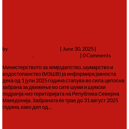
Забрана за движење во
шумите од 1 јули до 31
август поради зголемен
ризик од пожари
by
Аврам Г. Аврамовски
|
June 30, 2025
|
соопштенија
,
спорт и рекреација
| 0 Comments
Министерството за земјоделство, шумарство и
водостопанство (МЗШВ) ја информира јавноста
дека од 1 јули 2025 година стапува во сила целосна
забрана за движење во сите шуми и шумски
подрачја низ територијата на Република Северна
Македонија. Забраната ќе трае до 31 август 2025
година, како дел од...
Повеќе
Заврши петтата