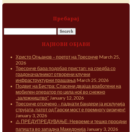
Пребарај
Search
for:
НАЈНОВИ ОБЈАВИ
Христо Огњанов – поетот на Тресонче
March 25,
2026
Тресонче бара подобар пристап: на средба со
градоначалникот отворени клучни
инфраструктурни прашања
March 25, 2026
Подвиг на Бистра: Спасени двајца вработени на
мобилен оператор по цела ноќ во снежно
„заложништво“
January 12, 2026
Тресонче отсечено – паднати бандери ја исклучија
струјата, патот од Гарски мост е премногу ризичен!
January 3, 2026
⚠️ ПРЕДУПРЕДУВАЊЕ: Невреме и тешко проодни
патишта во западна Македонија
January 3, 2026