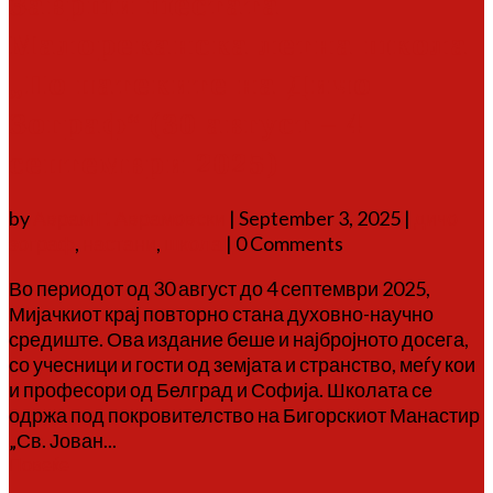
Заврши шестата
Малореканска летна школа
„По патеките на Дичо
Зограф“ (30 август – 4
септември 2025)
by
Аврам Г. Аврамовски
|
September 3, 2025
|
дичо
зограф
,
настани
,
школа
| 0 Comments
Во периодот од 30 август до 4 септември 2025,
Мијачкиот крај повторно стана духовно-научно
средиште. Ова издание беше и најбројното досега,
со учесници и гости од земјата и странство, меѓу кои
и професори од Белград и Софија. Школата се
одржа под покровителство на Бигорскиот Манастир
„Св. Јован...
Повеќе