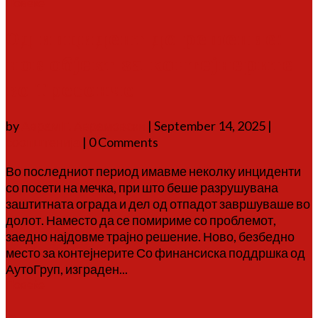
Повеќе
Од инцидент до решение:
нов објект за контејнерите
во Тресонче
by
Аврам Г. Аврамовски
|
September 14, 2025
|
соопштенија
| 0 Comments
Во последниот период имавме неколку инциденти
со посети на мечка, при што беше разрушувана
заштитната ограда и дел од отпадот завршуваше во
долот. Наместо да се помириме со проблемот,
заедно најдовме трајно решение. Ново, безбедно
место за контејнерите Со финансиска поддршка од
АутоГруп, изграден...
Повеќе