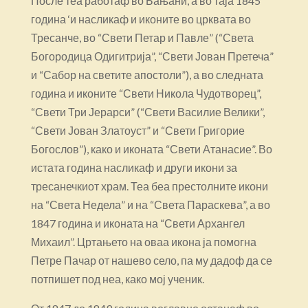
После теа работаф во Бањани, а во таја 1845
година ‘и насликаф и иконите во црквата во
Тресанче, во “Свети Петар и Павле” (“Света
Богородица Одигитрија”, “Свети Јован Претеча”
и “Сабор на светите апостоли”), а во следната
година и иконите “Свети Никола Чудотворец”,
“Свети Три Јерарси” (“Свети Василие Велики”,
“Свети Јован Златоуст” и “Свети Григорие
Богослов”), како и иконата “Свети Атанасие”. Во
истата година насликаф и други икони за
тресанечкиот храм. Теа беа престолните икони
на “Света Недела” и на “Света Параскева”, а во
1847 година и иконата на “Свети Архангел
Михаил”. Цртањето на оваа икона ја помогна
Петре Пачар от нашево село, па му дадоф да се
потпишет под неа, како мој ученик.