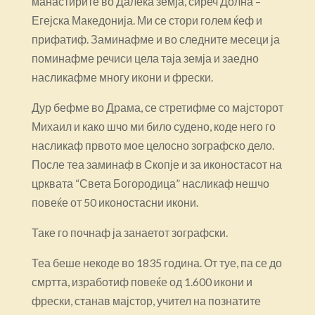
манастирите во Далека земја, сиреч Долна –
Егејска Македонија. Ми се стори голем ќеф и
прифатиф. Заминафме и во следните месеци ја
поминафме речиси цела таја земја и заедно
насликафме многу икони и фрески.
Дур бефме во Драма, се стретифме со мајсторот
Михаил и како шчо ми било судено, коде него го
насликаф првото мое целосно зографско дело.
После теа заминаф в Скопје и за иконостасот на
црквата “Света Богородица” насликаф нешчо
повеќе от 50 иконостасни икони.
Таке го почнаф ја занаетот зографски.
Теа беше некоде во 1835 година. От туе, па се до
смртта, изработиф повеќе од 1.600 икони и
фрески, станав мајстор, учител на познатите