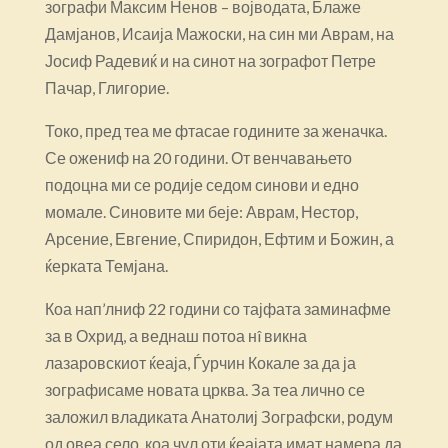
зографи Максим Ненов – војводата, Блаже
Дамјанов, Исаија Мажоски, на син ми Аврам, на
Јосиф Радевиќ и на синот на зографот Петре
Пачар, Глигорие.
Токо, пред теа ме фтасае годините за женачка.
Се ожениф на 20 години. От венчавањето
подоцна ми се родије седом синови и едно
момале. Синовите ми беје: Аврам, Нестор,
Арсение, Евгение, Спиридон, Ефтим и Божин, а
ќерката Темјана.
Коа нап’лниф 22 години со тајфата заминафме
за в Охрид, а веднаш потоа нî викна
лазаровскиот ќеаја, Ѓурчин Кокале за да ја
зографисаме новата црква. За теа лично се
заложил владиката Анатолиј Зографски, родум
од овеа село, коа чул оти ќеајата имат намера да