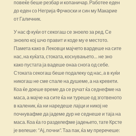
повеќе беше резбар и копаничар. Работее еден
до еден со Негрија Фрчкоски и син му Макарие
от Галичник.
У нас ф куќи от секогаш се зноело за ред. Се
зноело кој шчо правит и коде му е местото.
Памета како в Лековци мајчето вардеше на сите
нас, на куќата, стоката, коснувањето… не зно
како пустата ја вадеше онаа снога од себе.
Стоката секогаш беше подалеку од нас, а в куќи
никогаш не сме спале на душеме, а на кревети.
Коа ќе доеше време да се ручат ќа седнефме на
маса, а мајче на сите ќа ни туреше од зготвеното
в каленик, ќа ни наредеше лајци и никој не
почнувафме да јадеме дур не седнеше и таја на
маса. Коа ќа го разделефме јадењето, тате Крсте
је велеше: “Ај, почни”. Таа пак, ќа му преречеше: