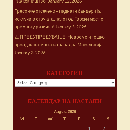
„заложништво“
January 12, 2026
Тресонче отсечено – паднати бандери ја
исклучија струјата, патот од Гарски мост е
премногу ризичен!
January 3, 2026
⚠️ ПРЕДУПРЕДУВАЊЕ: Невреме и тешко
проодни патишта во западна Македонија
January 3, 2026
КАТЕГОРИИ
КАТЕГОРИИ
КАЛЕНДАР НА НАСТАНИ
August 2026
M
T
W
T
F
S
S
1
2