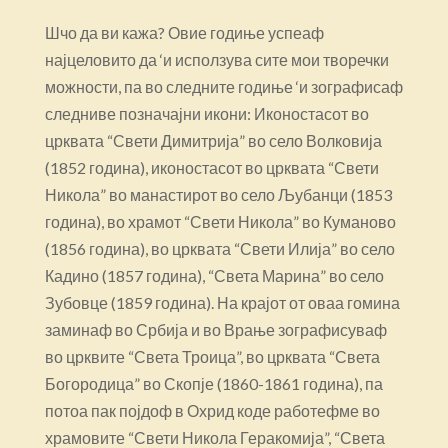
Шчо да ви кажа? Овие годиње успеаф
најцеловито да ‘и исползува сите мои творечки
можности, па во следните годиње ‘и зографисаф
следниве позначајни икони: Иконостасот во
црквата “Свети Димитрија” во село Волковија
(1852 година), иконостасот во црквата “Свети
Никола” во манастирот во село Љубанци (1853
година), во храмот “Свети Никола” во Куманово
(1856 година), во црквата “Свети Илија” во село
Кадино (1857 година), “Света Марина” во село
Зубовце (1859 година). На крајот от оваа гомина
заминаф во Србија и во Врање зографисуваф
во црквите “Света Троица”, во црквата “Света
Богородица” во Скопје (1860-1861 година), па
потоа пак појдоф в Охрид коде работефме во
храмовите “Свети Никола Геракомија”, “Света