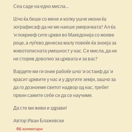
Сеа саде на едно мисла…
Шчо ќа беше со мене и колку ушче икони ќа
зографисаф да не ме наеше умирачката? Ал ќа
‘и покриеф сите цркви во Македонија со моиве
роце, а луѓево денеска малу повеќе ќа зноеја за
животописната умешност у нас. Се мисла, да не
не сторив доволно за црквата и за вас?
Вардете ми ги оние рабоќе шчо ‘и остаиф да ‘и
красит црквите у нас и у другите земји, зашчо за
да го дозноеме светот надвор од нас, требет
првин самите себе си да се научиме.
Да сте ми живи и здрави!
Aвтор Иван Блажевски
ФБ коментари