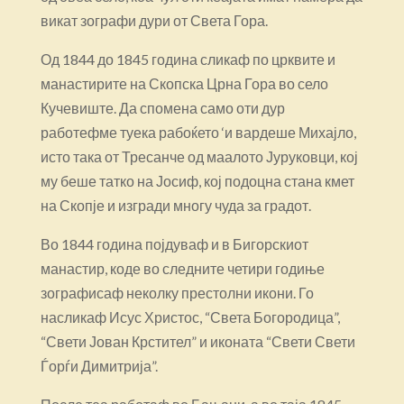
викат зографи дури от Света Гора.
Од 1844 до 1845 година сликаф по црквите и
манастирите на Скопска Црна Гора во село
Кучевиште. Да спомена само оти дур
работефме туека рабоќето ‘и вардеше Михајло,
исто така от Тресанче од маалото Јуруковци, кој
му беше татко на Јосиф, кој подоцна стана кмет
на Скопје и изгради многу чуда за градот.
Во 1844 година појдуваф и в Бигорскиот
манастир, коде во следните четири годиње
зографисаф неколку престолни икони. Го
насликаф Исус Христос, “Света Богородица”,
“Свети Јован Крстител” и иконата “Свети Свети
Ѓорѓи Димитрија”.