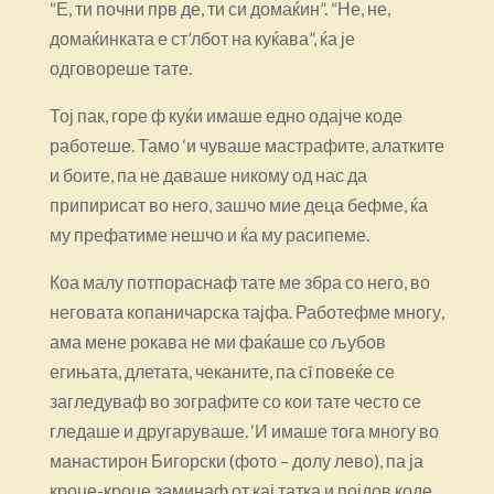
“Е, ти почни прв де, ти си домаќин”. “Не, не,
домаќинката е ст’лбот на куќава”, ќа је
одговореше тате.
Тој пак, горе ф куќи имаше едно одајче коде
работеше. Тамо ‘и чуваше мастрафите, алатките
и боите, па не даваше никому од нас да
припирисат во него, зашчо мие деца бефме, ќа
му префатиме нешчо и ќа му расипеме.
Коа малу потпораснаф тате ме збра со него, во
неговата копаничарска тајфа. Работефме многу,
ама мене рокава не ми фаќаше со љубов
егињата, длетата, чеканите, па сî повеќе се
загледуваф во зографите со кои тате често се
гледаше и другаруваше. ‘И имаше тога многу во
манастирон Бигорски (фото – долу лево), па ја
кроце-кроце заминаф от кај татка и појдов коде