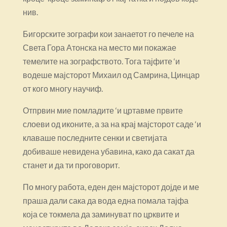
нив.
Бигорските зографи кои занаетот го печеле на
Света Гора Атонска на место ми покажае
темелите на зографството. Тога тајфите ‘и
водеше мајсторот Михаил од Самрина, Цинцар
от кого многу научиф.
Отпрвин мие помладите ‘и цртавме првите
слоеви од иконите, а за на крај мајсторот саде ‘и
клаваше последните сенки и светијата
добиваше невидена убавина, како да сакат да
станет и да ти проговорит.
По многу работа, еден ден мајсторот дојде и ме
праша дали сака да вода една помала тајфа
која се токмела да заминуват по црквите и