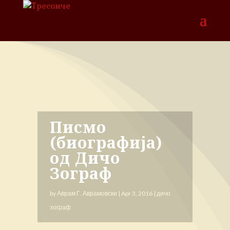
Писмо
(биографија)
од Дичо
Зограф
by
Аврам Г. Аврамовски
|
Apr 3, 2016
|
дичо
зограф