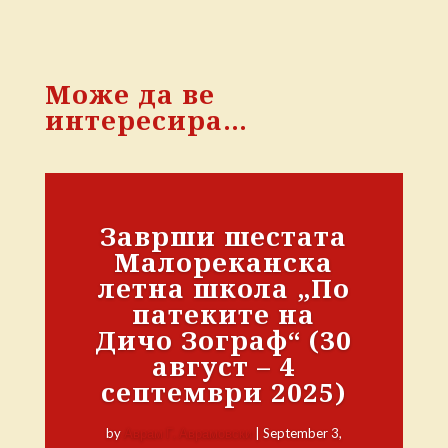
Може да ве
интересира…
Заврши шестата
Малореканска
летна школа „По
патеките на
Дичо Зограф“ (30
август – 4
септември 2025)
by
Аврам Г. Аврамовски
|
September 3,