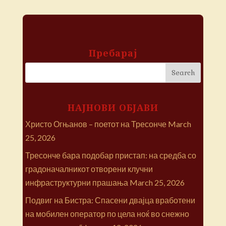
Пребарај
НАЈНОВИ ОБЈАВИ
Христо Огњанов – поетот на Тресонче
March
25, 2026
Тресонче бара подобар пристап: на средба со
градоначалникот отворени клучни
инфраструктурни прашања
March 25, 2026
Подвиг на Бистра: Спасени двајца вработени
на мобилен оператор по цела ноќ во снежно