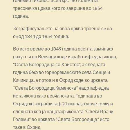
големиот иконостасен крст во големата
тресонечка црква кого го завршив во 1854
година.
Зографисувањето на оваа црква траеше сe на
сe од 1844 до 1854 година.
Во исто време во 1849 година есента заминаф
накусо и во Вевчани коде изработиф една икона,
“Света Богородица со Христос”, а следната
година беф во горнореканските села Сенце и
Кичиница, а потоа и в Охрид коде во црквата
“Света Богородица Каменска” нацртаф една
иста икона како вевчанската. Годинава во
Охридско зографисаф 21 икона, а ушче толку и
следната коа ја нацртаф иконата “Свети Врачи
Големи” во црквата “Света Богородица” исто
таке в Охрид.