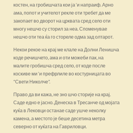
костен, на гробишчата кои ја ‘и напраиф. Арно
ама, попот и учителот рекле оти требет да ме
закопает во дворот на црквата сред село оти
многу нешчо су сторил за неа. Споменувае
нешчо оти теа ќа го стореле одма зад олтарот.
Некои рекое на крај ме клале на Долни Ленишча
коде речишчето, ама и оти можеби пак, на
малите гробишча сред село, от коде после
коскиве ми ‘и префрлиле во костурницата во
“Свети Николче”.
Право да ви кажа, не зно шчо сторије на крај.
Саде едно е јасно. Денеска в Тресанче од мојата
куќа в Лековци останае саде ушче неколку
камена, а местото је беше десетина метра
северно от куќата на Гавриловци.