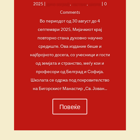
2025
|
дичо зограф
,
настани
,
школа
| 0
Comments
Во периодот од 30 август до 4
септември 2025, Мијачкиот крај
повторно стана духовно-научно
средиште. Ова издание беше и
најбројното досега, со учесници и гости
од земјата и странство, меѓу кои и
професори од Белград и Софија.
Школата се одржа под покровителство
на Бигорскиот Манастир „Св. Јован...
Повеќе