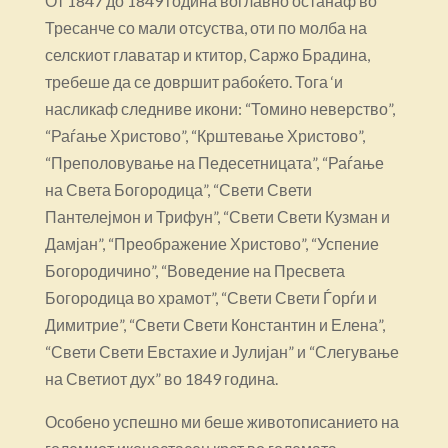
От 1847 до 1849 година воглавно останаф во
Тресанче со мали отсуства, оти по молба на
селскиот главатар и ктитор, Саржо Брадина,
требеше да се довршит рабоќето. Тога ‘и
насликаф следниве икони: “Томино неверство”,
“Раѓање Христово”, “Крштевање Христово”,
“Преполовување на Педесетницата”, “Раѓање
на Света Богородица”, “Свети Свети
Пантелејмон и Трифун”, “Свети Свети Кузман и
Дамјан”, “Преображение Христово”, “Успение
Богородичино”, “Воведение на Пресвета
Богородица во храмот”, “Свети Свети Ѓорѓи и
Димитрие”, “Свети Свети Константин и Елена”,
“Свети Свети Евстахие и Јулијан” и “Слегување
на Светиот дух” во 1849 година.
Особено успешно ми беше животописанието на