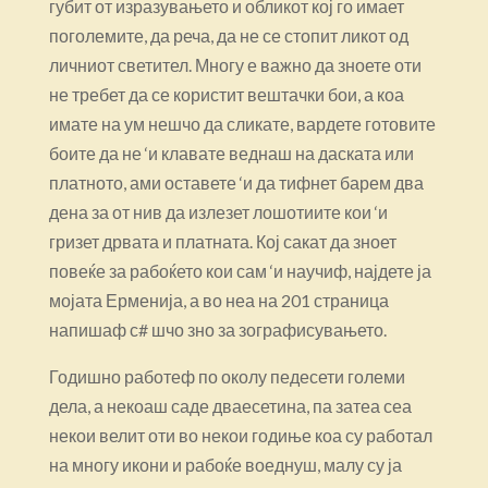
губит от изразувањето и обликот кој го имает
поголемите, да реча, да не се стопит ликот од
личниот светител. Многу е важно да зноете оти
не требет да се користит вештачки бои, а коа
имате на ум нешчо да сликате, вардете готовите
боите да не ‘и клавате веднаш на даската или
платното, ами оставете ‘и да тифнет барем два
дена за от нив да излезет лошотиите кои ‘и
гризет дрвата и платната. Кој сакат да зноет
повеќе за рабоќето кои сам ‘и научиф, најдете ја
мојата Ерменија, а во неа на 201 страница
напишаф с# шчо зно за зографисувањето.
Годишно работеф по околу педесети големи
дела, а некоаш саде дваесетина, па затеа сеа
некои велит оти во некои годиње коа су работал
на многу икони и рабоќе воеднуш, малу су ја