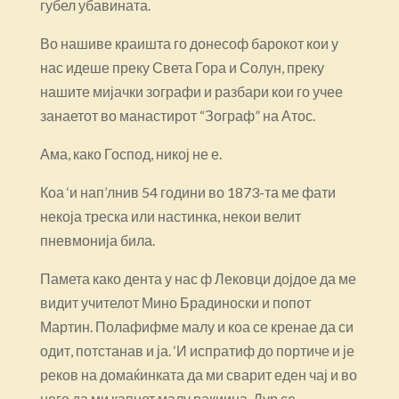
губел убавината.
Во нашиве краишта го донесоф барокот кои у
нас идеше преку Света Гора и Солун, преку
нашите мијачки зографи и разбари кои го учее
занаетот во манастирот “Зограф” на Атос.
Ама, како Господ, никој не е.
Коа ‘и нап’лнив 54 години во 1873-та ме фати
некоја треска или настинка, некои велит
пневмонија била.
Памета како дента у нас ф Лековци дојдое да ме
видит учителот Мино Брадиноски и попот
Мартин. Полафифме малу и коа се кренае да си
одит, потстанав и ја. ‘И испратиф до портиче и је
реков на домаќинката да ми сварит еден чај и во
него да ми капнет малу ракиица. Дур се