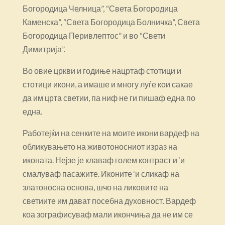
Богородица Челница”, “Света Богородица
Каменска”, “Света Богородица Болничка”, Света
Богородица Перивлептос” и во “Свети
Димитрија”.
Во овие цркви и годиње нацртаф стотици и
стотици икони, а имаше и многу луѓе кои сакае
да им црта светии, па ниф не ги пишаф една по
една.
Работејќи на сенките на моите икони вардеф на
обликувањето на животоносниот израз на
иконата. Нејзе је клаваф голем контраст и ‘и
смалуваф пасажите. Иконите ‘и сликаф на
златоносна основа, шчо на ликовите на
светиите им дават посебна духовност. Вардеф
коа зографисуваф мали икончиња да не им се