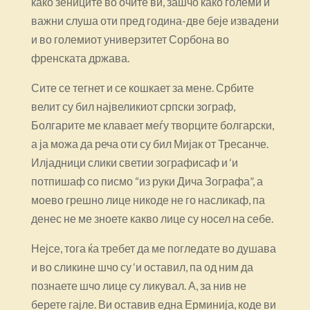
како зениците во очите ви, зашчо како големи и
важни слуша оти пред година-две беје извадени
и во големиот универзитет Сорбона во
френската држава.
Сите се тегнет и се кошкает за мене. Србите
велит су бил највеликиот српски зограф,
Болгарите ме клавает меѓу творците болгарски,
а ја можа да реча оти су бил Мијак от Тресанче.
Илјадници слики светии зографисаф и ‘и
потпишаф со писмо “из руки Дича Зографа”, а
моево грешно лице никоде не го насликаф, па
денес не ме зноете какво лице су носел на себе.
Нејсе, тога ќа требет да ме погледате во душава
и во сликине шчо су ‘и оставил, па од ним да
познаете шчо лице су ликувал. А, за нив не
берете гајле. Ви оставив една Ерминија, коде ви