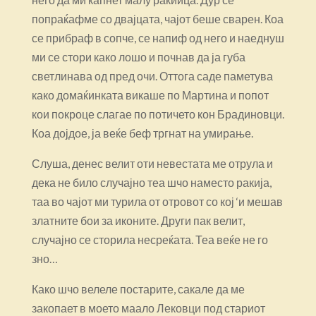
попраќафме со двајцата, чајот беше сварен. Коа
се прибраф в сопче, се напиф од него и наеднуш
ми се стори како лошо и почнав да ја губа
светлинава од пред очи. Оттога саде паметува
како домаќинката викаше по Мартина и попот
кои покроце слагае по потичето кон Брадиновци.
Коа дојдое, ја веќе беф тргнат на умирање.
Слуша, денес велит оти невестата ме отрула и
дека не било случајно теа шчо наместо ракија,
таа во чајот ми турила от отровот со кој ‘и мешав
златните бои за иконите. Други пак велит,
случајно се сторила несреќата. Теа веќе не го
зно…
Како шчо велеле постарите, сакале да ме
закопает в моето маало Лековци под стариот