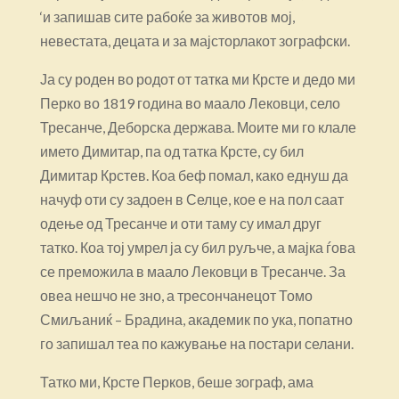
‘и запишав сите рабоќе за животов мој,
невестата, децата и за мајсторлакот зографски.
Ја су роден во родот от татка ми Крсте и дедо ми
Перко во 1819 година во маало Лековци, село
Тресанче, Деборска держава. Моите ми го клале
името Димитар, па од татка Крсте, су бил
Димитар Крстев. Коа беф помал, како еднуш да
начуф оти су задоен в Селце, кое е на пол саат
одење од Тресанче и оти таму су имал друг
татко. Коа тој умрел ја су бил руљче, а мајка ѓова
се преможила в маало Лековци в Тресанче. За
овеа нешчо не зно, а тресончанецот Томо
Смиљаниќ – Брадина, академик по ука, попатно
го запишал теа по кажување на постари селани.
Татко ми, Крсте Перков, беше зограф, ама