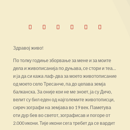
Здравој живо!
По толку годиње зборвање за мене и за моите
дела и живописанија по дуњава, се стори и теа…
и ја да си кажа лаф-два за моето животописание
од моето село Тресанче, па до целава земја
балканска. За оније кои не ме зноет, ја су Дичо,
велит су бил еден од најголемите животописци,
сиреч зографи на земјава во 19 век. Паметува
оти дур бев во светот, зографисав и погоре от
2.000 икони. Тије икони сега требет да се вардит