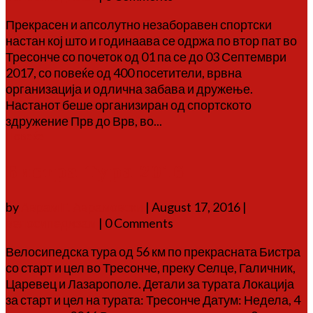
Прекрасен и апсолутно незаборавен спортски
настан кој што и годинаава се одржа по втор пат во
Тресонче со почеток од 01 па се до 03 Септември
2017, со повеќе од 400 посетители, врвна
организација и одлична забава и дружење.
Настанот беше организиран од спортското
здружение Прв до Врв, во...
Повеќе
Бистра Тура 2016
by
Аврам Г. Аврамовски
|
August 17, 2016
|
велосипедизам
| 0 Comments
Велосипедска тура од 56 км по прекрасната Бистра
со старт и цел во Тресонче, преку Селце, Галичник,
Царевец и Лазарополе. Детали за турата Локација
за старт и цел на турата: Тресонче Датум: Недела, 4