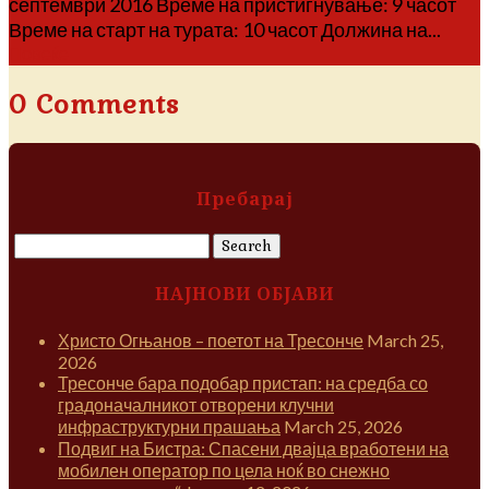
септември 2016 Време на пристигнување: 9 часот
Време на старт на турата: 10 часот Должина на...
Повеќе
0 Comments
Пребарај
Search
for:
НАЈНОВИ ОБЈАВИ
Христо Огњанов – поетот на Тресонче
March 25,
2026
Тресонче бара подобар пристап: на средба со
градоначалникот отворени клучни
инфраструктурни прашања
March 25, 2026
Подвиг на Бистра: Спасени двајца вработени на
мобилен оператор по цела ноќ во снежно