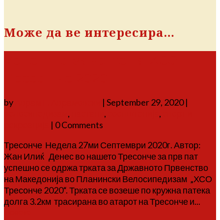
Може да ве интересира…
Успешно завршена ХСО
Тресонче 2020
by
Аврам Г. Аврамовски
|
September 29, 2020
|
велосипедизам
,
настани
,
соопштенија
,
спорт и
рекреација
| 0 Comments
Тресонче Недела 27ми Септември 2020г. Автор:
Жан Илиќ Денес во нашето Тресонче за прв пат
успешно се одржа трката за Државното Првенство
на Македонија во Планински Велосипедизам „ХСО
Тресонче 2020“. Трката се возеше по кружна патека
долга 3.2км трасирана во атарот на Тресонче и...
Повеќе