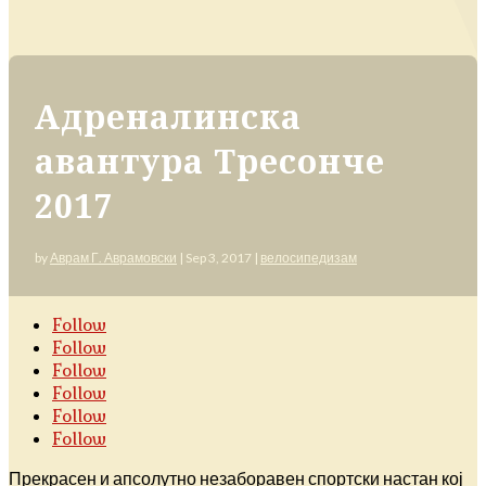
Адреналинска
авантура Тресонче
2017
by
Аврам Г. Аврамовски
|
Sep 3, 2017
|
велосипедизам
Follow
Follow
Follow
Follow
Follow
Follow
Прекрасен и апсолутно незаборавен спортски настан кој