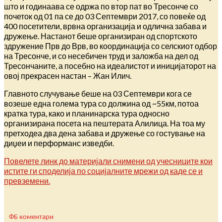
што и годинаава се одржа по втор пат во Тресонче со
почеток од 01 па се до 03 Септември 2017, со повеќе од
400 посетители, врвна организација и одлична забава и
дружење. Настанот беше организиран од спортското
здружение Прв до Врв, во координација со селскиот одбор
на Тресонче, и со несебичен труд и заложба на дел од
Тресончаните, а посебно на идеалистот и иницијаторот на
овој прекрасен настан – Жан Илич.
Главното случување беше на 03 Септември кога се
возеше една голема тура со должина од ~55км, потоа
кратка тура, како и планинарска тура односно
организирана посета на пештерата Алилица. На тоа му
претходеа два дена забава и дружење со гостување на
диџеи и перформанс изведби.
Повелете линк до материјали снимени од учесниците кои
истите ги споделија по социјалните мрежи од каде се и
превземени.
ФБ коментари