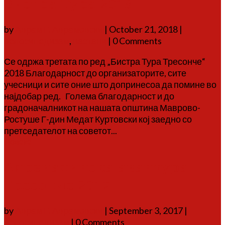
Бистра Тура 2018
by
Аврам Г. Аврамовски
|
October 21, 2018
|
велосипедизам
,
настани
| 0 Comments
Се одржа третата по ред „Бистра Тура Тресонче“
2018 Благодарност до организаторите, сите
учесници и сите оние што допринесоа да помине во
најдобар ред. Голема благодарност и до
градоначалникот на нашата општина Маврово-
Ростуше Г-дин Медат Куртовски кој заедно со
претседателот на советот...
Повеќе
Адреналинска авантура
Тресонче 2017
by
Аврам Г. Аврамовски
|
September 3, 2017
|
велосипедизам
| 0 Comments