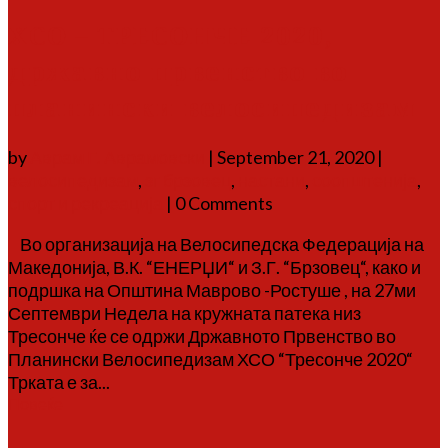
ХСО – ТРЕСОНЧЕ 2020,
државно првенство во
планински велосипедизам
by
Аврам Г. Аврамовски
|
September 21, 2020
|
велосипедизам
,
зг брзовец
,
настани
,
соопштенија
,
спорт и рекреација
| 0 Comments
Во организација на Велосипедска Федерација на
Македонија, В.К. “ЕНЕРЏИ“ и З.Г. “Брзовец“, како и
подршка на Општина Маврово -Ростуше , на 27ми
Септември Недела на кружната патека низ
Тресонче ќе се одржи Државното Првенство во
Планински Велосипедизам ХСО “Тресонче 2020“
Трката е за...
Повеќе