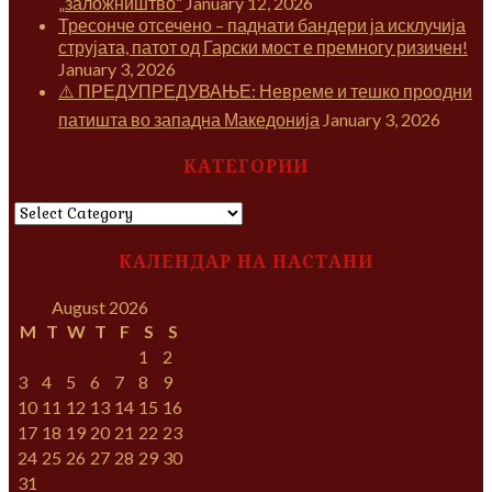
„заложништво“
January 12, 2026
Тресонче отсечено – паднати бандери ја исклучија
струјата, патот од Гарски мост е премногу ризичен!
January 3, 2026
⚠️ ПРЕДУПРЕДУВАЊЕ: Невреме и тешко проодни
патишта во западна Македонија
January 3, 2026
КАТЕГОРИИ
КАТЕГОРИИ
КАЛЕНДАР НА НАСТАНИ
August 2026
M
T
W
T
F
S
S
1
2
3
4
5
6
7
8
9
10
11
12
13
14
15
16
17
18
19
20
21
22
23
24
25
26
27
28
29
30
31